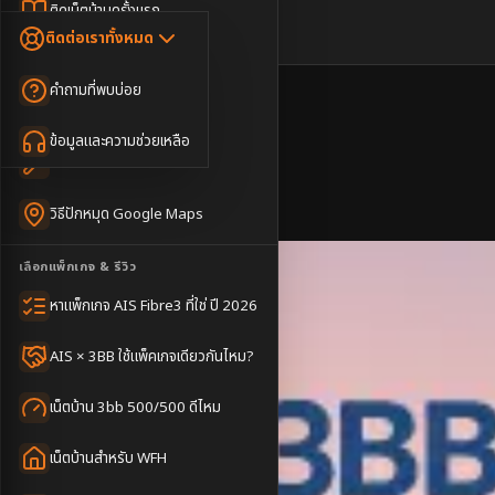
Dongle เน็ตสำรอง
ติดเน็ตบ้านครั้งแรก
🇹🇭
🇬🇧
ติดต่อเราทั้งหมด
เน็ตบ้าน + Netflix
WiFi Router 6
ค่าแรกเข้าเน็ตบ้าน
คำถามที่พบบ่อย
เน็ตบ้าน + บริการเสริม
Mesh WiFi
ติดเน็ตคอนโด อพาร์เมนท์
เน็ตบ้านแรงทุกชั้น
หน้าหลัก
ข้อมูลและความช่วยเหลือ
WiFi Router 7
เทคนิคขอคิวช่างได้ไว
บริการ
เน็ตบ้าน Super Mesh
3BB ใกล้ฉัน
วิธีปักหมุด Google Maps
เน็ตบ้าน + เน็ตสำรอง
เลือกแพ็กเกจ & รีวิว
เน็ตบ้าน + กล้องวงจรปิด
หาแพ็กเกจ AIS Fibre3 ที่ใช่ ปี 2026
เน็ตบ้านประกันภัย
AIS × 3BB ใช้แพ็คเกจเดียวกันไหม?
เน็ตบ้าน 3bb 500/500 ดีไหม
เน็ตบ้านสำหรับ WFH