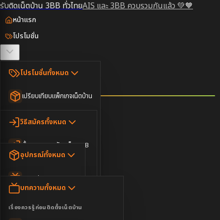
รับติดเน็ตบ้าน 3BB ทั่วไทย
AIS และ 3BB ควบรวมกันแล้ว 💚🧡
หน้าแรก
โปรโมชั่น
ตรวจสอบพื้นที่
โปรโมชั่นทั้งหมด
วิธีสมัคร
เปรียบเทียบแพ็กเกจเน็ตบ้าน
ยอดนิยม
อุปกรณ์
วิธีสมัครทั้งหมด
เน็ตบ้านอย่างเดียว
ขั้นตอนการสมัครเน็ต 3BB
บทความ
เน็ตบ้าน Super Fast
อุปกรณ์ทั้งหมด
3BB ใกล้ฉัน
เน็ตบ้าน 2Gbps
AIS Play Box
ข่าวสาร
บทความทั้งหมด
ติดต่อเรา
IP Camera
ความบันเทิง
เรื่องควรรู้ก่อนติดตั้งเน็ตบ้าน
เน็ตบ้านพร้อมกล่องทีวี