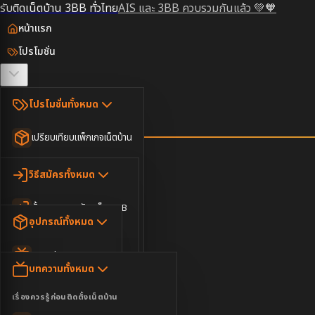
รับติดเน็ตบ้าน 3BB ทั่วไทย
AIS และ 3BB ควบรวมกันแล้ว 💚🧡
หน้าแรก
โปรโมชั่น
ตรวจสอบพื้นที่
โปรโมชั่นทั้งหมด
วิธีสมัคร
เปรียบเทียบแพ็กเกจเน็ตบ้าน
ยอดนิยม
อุปกรณ์
วิธีสมัครทั้งหมด
เน็ตบ้านอย่างเดียว
ขั้นตอนการสมัครเน็ต 3BB
บทความ
เน็ตบ้าน Super Fast
อุปกรณ์ทั้งหมด
3BB ใกล้ฉัน
เน็ตบ้าน 2Gbps
AIS Play Box
ข่าวสาร
บทความทั้งหมด
ติดต่อเรา
IP Camera
ความบันเทิง
เรื่องควรรู้ก่อนติดตั้งเน็ตบ้าน
เน็ตบ้านพร้อมกล่องทีวี