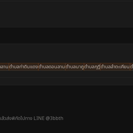
าลาน
ตำบลท่าดินแดง
ตำบลดอนลาน
ตำบลนาคู
ตำบลกุฎี
ตำบลลำตะเคียน
ต
้ แล้วส่งพิกัดไปทาง LINE @3bbth