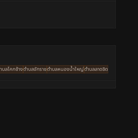
ำบลโคกช้าง
ตำบลจักราช
ตำบลหนองน้ำใหญ่
ตำบลลาดชิด