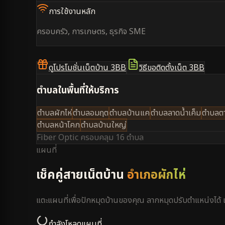
การใช้งานหลัก
ครอบครัว, การเกษตร, ธุรกิจ SME
ดูโปรโมชั่นเน็ตบ้าน 3BB
วิธีขอติดตั้งเน็ต 3BB
ตำบลในพื้นที่ให้บริการ
ตำบลผักไห่
ตำบลอมฤต
ตำบลบ้านแค
ตำบลลาดน้ำเค็ม
ตำบลต
ตำบลหน้าโคก
ตำบลบ้านใหญ่
Fiber Optic ครอบคลุม
16 ตำบล
แผนที่
เช็คคู่สายเน็ตบ้าน
อำเภอผักไห่
แตะแผนที่เพื่อปักหมุดบ้านของคุณ ลากหมุดปรับตำแหน่งได
กำลังโหลดแผนที่...