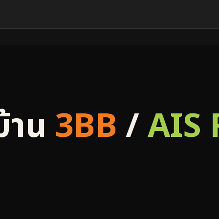
บ้าน
3BB
/
AIS 