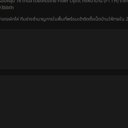
อบคลุม
16 ตำบล
ด้วยโครงข่าย Fiber Optic ถึงหน้าบ้าน (FTTH) ราคาเ
 @3bbth
ำเภอผักไห่
ทีมช่างชำนาญการในพื้นที่พร้อมเข้าติดตั้งเน็ตบ้านให้ภายใน
2