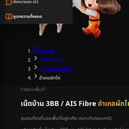
เช็คหมายเลข AIS
ดูบทความทั้งหมด
หน้าหลัก
3BB ใกล้ฉัน
พระนครศรีอยุธยา
อำเภอผักไห่
ภาพรวมพื้นที่
เน็ตบ้าน 3BB / AIS Fibre
อำเภอผักไห
ชุมชนท้องถิ่นและพื้นที่อยู่อาศัย เหมาะกับครอบครัว