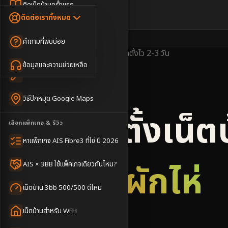
Dongle เน็ตสำรอง
ติดเน็ตบ้านครั้งแรก
🇹🇭
🇬🇧
ติดต่อเราทั้งหมด
เน็ตบ้าน + Netflix
WiFi Router 6
ค่าแรกเข้าเน็ตบ้าน
คำถามที่พบบ่อย
เน็ตบ้าน + บริการเสริม
Mesh WiFi
ติดเน็ตคอนโด อพาร์เมนท์
พื้นที่ให้บริการ
ครอบคลุมดี
ติดตั้งไว
2-3 วัน
เน็ตบ้านแรงทุกชั้น
ข้อมูลและความช่วยเหลือ
WiFi Router 7
เทคนิคขอคิวช่างได้ไว
3BB & AIS Fibre
เน็ตบ้าน Super Mesh
วิธีปักหมุด Google Maps
เน็ตบ้าน + เน็ตสำรอง
รับติดตั้งเน็ต
เลือกแพ็กเกจ & รีวิว
เน็ตบ้าน + กล้องวงจรปิด
หาแพ็กเกจ AIS Fibre3 ที่ใช่ ปี 2026
เน็ตบ้านประกันภัย
อำเภอผักไห่
AIS × 3BB ใช้แพ็คเกจเดียวกันไหม?
เน็ตบ้าน 3bb 500/500 ดีไหม
เน็ตบ้านสำหรับ WFH