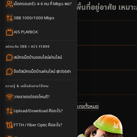
เน็ตครอบครัว 4-6 คน กี่ Mbps พอ?
ชุมชนท้องถิ่นและพื้นที่อยู่อาศัย เหม
3BB 1000/1000 Mbps
AIS PLAYBOX
16
ตำบล
ครอบคลุมพื้นที่
สมัครกับ 3BB / AIS FIBRE
สมัครเน็ตบ้านออนไลน์ผ่านไลน์
2-3
วันทำการ
นัดช่างติดตั้ง
ข้อดีสมัครเน็ตบ้านผ่านไลน์ @3bbth
500
บาท/เดือน
ความรู้ & เคล็ดลับการใช้งาน
ราคาเริ่มต้น
วางเราเตอร์ตรงไหนดี?
ดูแพ็กเกจทั้งหมด
แชทไลน์ @3bbth
Upload/Download คืออะไร?
FTTH / Fiber Optic คืออะไร?