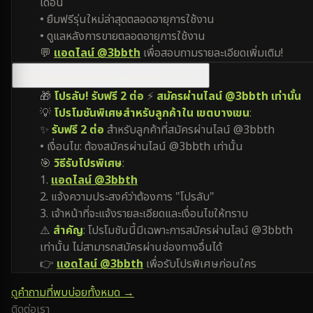
เดือน
• ยืมฟรีรุ่นใหม่ล่าสุดตลอดอายุการใช้งาน
• ดูแลหลังการขายตลอดอายุการใช้งาน
💬
แอดไลน์ @3bbth
เพื่อสอบถามรายละเอียดเพิ่มเติม!
มีโปรโมชันพิเศษสำหรับ เขตบางเขน ไหม?
🎁
โปรลับ! รับฟรี 2 ต่อ
⚡
สมัครผ่านไลน์ @3bbth เท่านั้น
💡
โปรโมชันพิเศษสำหรับลูกค้าใน เขตบางเขน
:
✨
รับฟรี 2 ต่อ
สำหรับลูกค้าที่สมัครผ่านไลน์ @3bbth
• เงื่อนไข: ต้องสมัครผ่านไลน์ @3bbth เท่านั้น
🎯
วิธีรับโปรพิเศษ
:
1.
แอดไลน์ @3bbth
2. แจ้งความประสงค์ว่าต้องการ "โปรลับ"
3. เจ้าหน้าที่จะแจ้งรายละเอียดและเงื่อนไขให้ทราบ
⚠️
สำคัญ
: โปรโมชันนี้มีเฉพาะการสมัครผ่านไลน์ @3bbth
เท่านั้น ไม่สามารถสมัครผ่านช่องทางอื่นได้
👉
แอดไลน์ @3bbth
เพื่อรับโปรพิเศษก่อนใคร
ดูคำถามที่พบบ่อยทั้งหมด →
ติดต่อเรา