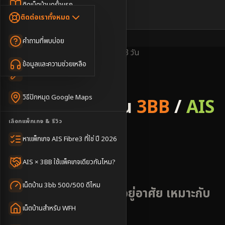
Dongle เน็ตสำรอง
ติดเน็ตบ้านครั้งแรก
🇹🇭
🇬🇧
ติดต่อเราทั้งหมด
เน็ตบ้าน + Netflix
WiFi Router 6
ค่าแรกเข้าเน็ตบ้าน
คำถามที่พบบ่อย
เน็ตบ้าน + บริการเสริม
Mesh WiFi
ติดเน็ตคอนโด อพาร์เมนท์
พื้นที่ให้บริการ
ครอบคลุมดี
ติดตั้งไว
2-3 วัน
เน็ตบ้านแรงทุกชั้น
ข้อมูลและความช่วยเหลือ
WiFi Router 7
เทคนิคขอคิวช่างได้ไว
3BB & AIS Fibre
เน็ตบ้าน Super Mesh
วิธีปักหมุด Google Maps
รับติดตั้งเน็ตบ้าน
3BB
/
AIS
เน็ตบ้าน + เน็ตสำรอง
เลือกแพ็กเกจ & รีวิว
Fibre
เน็ตบ้าน + กล้องวงจรปิด
หาแพ็กเกจ AIS Fibre3 ที่ใช่ ปี 2026
เขตบางเขน
เน็ตบ้านประกันภัย
AIS × 3BB ใช้แพ็คเกจเดียวกันไหม?
เน็ตบ้าน 3bb 500/500 ดีไหม
ชุมชนท้องถิ่นและพื้นที่อยู่อาศัย เหมาะกับ
ครอบครัว
เน็ตบ้านสำหรับ WFH