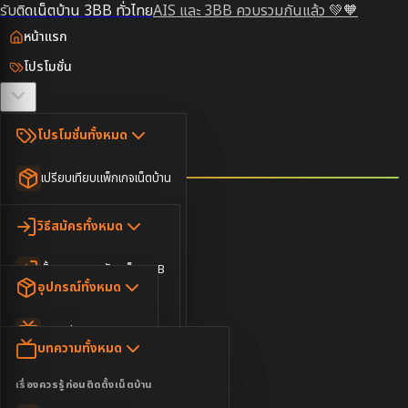
รับติดเน็ตบ้าน 3BB ทั่วไทย
AIS และ 3BB ควบรวมกันแล้ว 💚🧡
หน้าแรก
โปรโมชั่น
ตรวจสอบพื้นที่
โปรโมชั่นทั้งหมด
วิธีสมัคร
เปรียบเทียบแพ็กเกจเน็ตบ้าน
ยอดนิยม
อุปกรณ์
วิธีสมัครทั้งหมด
เน็ตบ้านอย่างเดียว
ขั้นตอนการสมัครเน็ต 3BB
บทความ
เน็ตบ้าน Super Fast
อุปกรณ์ทั้งหมด
3BB ใกล้ฉัน
เน็ตบ้าน 2Gbps
AIS Play Box
ข่าวสาร
บทความทั้งหมด
ติดต่อเรา
IP Camera
ความบันเทิง
เรื่องควรรู้ก่อนติดตั้งเน็ตบ้าน
เน็ตบ้านพร้อมกล่องทีวี