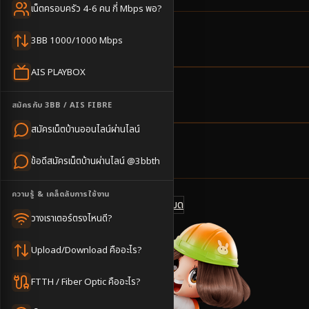
เน็ตครอบครัว 4-6 คน กี่ Mbps พอ?
2
ตำบล
3BB 1000/1000 Mbps
ครอบคลุมพื้นที่
AIS PLAYBOX
2-3
วันทำการ
สมัครกับ 3BB / AIS FIBRE
นัดช่างติดตั้ง
สมัครเน็ตบ้านออนไลน์ผ่านไลน์
500
บาท/เดือน
ข้อดีสมัครเน็ตบ้านผ่านไลน์ @3bbth
ราคาเริ่มต้น
ความรู้ & เคล็ดลับการใช้งาน
ดูแพ็กเกจทั้งหมด
แชทไลน์ @3bbth
วางเราเตอร์ตรงไหนดี?
Upload/Download คืออะไร?
FTTH / Fiber Optic คืออะไร?