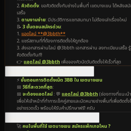
2.
คิวติดตั้ง
: ขอคิวติดตั้งกับช่างในพื้นที่ เขตบางเขน ได้หลังสม
เสร็จ
3.
ตามงานง่าย
: มีประวัติการแชทสนทนา ไม่ต้องเล่าเรื่องใหม่
📝
3 ขั้นตอนสมัครด่วน
:
1.
แอดไลน์ **@3bbth**
2. แชร์สถานที่ที่ต้องการติดตั้งให้ถูกต้อง
3. ส่งเอกสารผ่านไลน์ @3bbth เอกสารผ่าน ลงทะเบียนเสร็จ รู้
คิวติดตั้งทันที!
👉
แอดไลน์ @3bbth
เพื่อจองคิวนัดวันติดตั้งให้เร็วที่สุด
ติดเน็ตบ้าน 3BB เขตบางเขน ต้องทำอย่างไร ?
⚡
ขั้นตอนการติดตั้งเน็ต 3BB ใน เขตบางเขน
📅
วิธีที่สะดวกที่สุด
:
📅
จะต้องแอดไลน์
: 💬
แอดไลน์ @3bbth
(ช่องทางที่แนะนำ
เพื่อให้เจ้าหน้าที่ทำการเช็คคู่สายและนัดหมายช่างพื้นที่เพื่อติดตั้งไ
อย่างรวดเร็ว พร้อมให้รับคำปรึกษาฟรี! ครับ
เน็ตบ้าน 3BB ใน เขตบางเขน มีความเร็วเท่าไหร่?
🚀
คนในพื้นที่ใช้ เขตบางเขน สมัครแพ็กเกจไหน ?