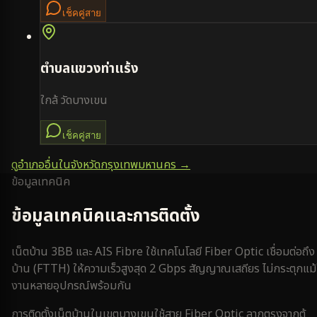
เช็คคู่สาย
ตำบล
แขวงท่าแร้ง
ใกล้
วัดบางเขน
เช็คคู่สาย
ดูอำเภออื่นในจังหวัด
กรุงเทพมหานคร
→
ข้อมูลเทคนิค
ข้อมูลเทคนิคและการติดตั้ง
เน็ตบ้าน 3BB และ AIS Fibre ใช้เทคโนโลยี Fiber Optic เชื่อมต่อถึง
บ้าน (FTTH) ให้ความเร็วสูงสุด 2 Gbps สัญญาณเสถียร ไม่กระตุกแม้
งานหลายอุปกรณ์พร้อมกัน
การติดตั้งเน็ตบ้านใน
เขตบางเขน
ใช้สาย Fiber Optic ลากตรงจากตู้