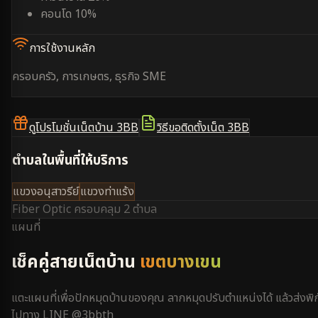
คอนโด 10%
การใช้งานหลัก
ครอบครัว, การเกษตร, ธุรกิจ SME
ดูโปรโมชั่นเน็ตบ้าน 3BB
วิธีขอติดตั้งเน็ต 3BB
ตำบลในพื้นที่ให้บริการ
แขวงอนุสาวรีย์
แขวงท่าแร้ง
Fiber Optic ครอบคลุม
2 ตำบล
แผนที่
เช็คคู่สายเน็ตบ้าน
เขตบางเขน
แตะแผนที่เพื่อปักหมุดบ้านของคุณ ลากหมุดปรับตำแหน่งได้ แล้วส่งพิก
ไปทาง LINE @3bbth