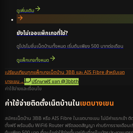
ดูเพิ่มเติม
ยังไม่เจอแพ็กเกจที่ใช่?
ดูโปรโมชั่นเน็ตบ้านทั้งหมด เริ่มต้นเพียง 500 บาทต่อเดือน
ดูแพ็กเกจทั้งหมด
เปรียบเทียบทุกแพ็กเกจเน็ตบ้าน 3BB และ AIS Fibre สำหรับเขต
บางเขน
→
ปรึกษาฟรี แชท
@3bbth
ค่าใช้จ่ายและเงื่อนไข
ค่าใช้จ่ายติดตั้งเน็ตบ้านใน
เขตบางเขน
สมัครเน็ตบ้าน 3BB หรือ AIS Fibre ใน
เขตบางเขน
ไม่มีค่าแรกเข้า ติ
ตั้งฟรี พร้อมยืม WiFi6 Router ฟรีตลอดสัญญา ค่าบริการรายเดือนเริ
ต้นเพียง 500 บาท เงื่อนไขค่าใช้จ่ายขึ้นอยู่กับที่อยู่ในบัตรประชาชนตร