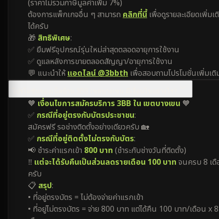
(ราคาไม่รวมภาษีมูลค่าเพิ่ม 7%)
ต้องการแพ็กเกจอื่น ๆ สามารถ
คลิกที่นี้
เพื่อดูรายละเอียดเพิ่มเต
ได้ครับ
🎁
สิทธิพิเศษ
:
✅ ยืมฟรีอุปกรณ์รุ่นใหม่ล่าสุดตลอดอายุการใช้งาน
✅ ดูแลหลังการขายตลอดสัญญา/อายุการใช้งาน
💬 แนะนำให้
แอดไลน์ @3bbth
เพื่อสอบถามโปรโมชั่นเพิ่มเติ
โปรโมชั่นของเน็ตบ้าน 3BB เขตบางเขน มีเงื่อนไขอย่างไร?
🧡
เงื่อนไขการสมัครบริการ 3BB ใน เขตบางเขน
🧡
✅
กรณีที่อยู่ตรงกับบัตรประชาชน
:
สมัครฟรี รอช่างติดตั้งอย่างเดียวครับ 🏡
✅
กรณีที่อยู่ติดตั้งไม่ตรงกับบัตร
:
📢 ชำระค่าแรกเข้า
800 บาท
(ชำระกับช่างวันที่ติดตั้ง)
‼️
แต่จะได้รับคืนเป็นส่วนลดรายเดือน 100 บาท
จนครบ 8 เดื
ครับ
📋
สรุป
:
• ที่อยู่ตรงบัตร = ไม่ต้องจ่ายค่าแรกเข้า
• ที่อยู่ไม่ตรงบัตร = จ่าย 800 บาท แต่ได้คืน 100 บาท/เดือน x 8