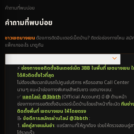
คำถามที่พบบ่อย
คำถามที่พบบ่อย
ชาว
เขตบางเขน
ต้องการติดอินเตอร์เน็ตบ้าน? ติดต่อช่องทางไหน สมั
แพ็กเกจอะไร มาดูกัน
ต้องการติดเน็ต 3BB เขตบางเขน ติดต่อช่องทางไหนไวที่สุด?
⚡
ช่องทางขอติดตั้งอินเตอร์เน็ต 3BB ในพื้นที่ เขตบางเขน ใ
ได้คิวติดตั้งไวที่สุด
ไม่ต้องเสียเวลาขับรถไปศูนย์บริการ หรือรอสาย Call Center
นานๆ แนะนำช่องทางพิเศษสำหรับชาว เขตบางเขน:
✅
แอดไลน์: @3bbth
(Official Account) มี @ ด้านหน้า
ช่องทางการขอติดตั้งอินเตอร์เน็ตบ้านโดยเจ้าหน้าที่จะนัด
ทีมช่า
ติดตั้งพื้นที่ เขตบางเขน ให้โดยตรง
📝
ข้อดีการสมัครผ่านไลน์ @3bbth
:
1.
เช็กคู่สายแม่นยำ
: แชร์สถานที่ให้ถูกต้อง ช่วยให้ตรวจสอบคู่ส
ได้รวดเร็ว