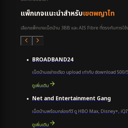
แพ็กเกจแนะนำสำหรับ
เขตพญาไท
เลือกแพ็กเกจเน็ตบ้าน 3BB และ AIS Fibre ที่ตรงกับการใช้งา
คุ้มสุด
BROADBAND24
เน็ตบ้านอย่างเดียว upload เท่ากับ download 500/
ดูเพิ่มเติม
ยอดนิยม
Net and Entertainment Gang
เน็ตบ้านพร้อมกล่องทีวี ดู HBO Max, Disney+, iQIYI
ดูเพิ่มเติม