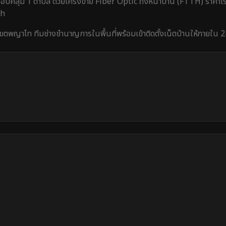
อบคลุม
1 ตำบล
ด้วยโครงข่าย Fiber Optic ถึงหน้าบ้าน (FTTH) ราคาเร
th
เขตพญาไท
ทีมช่างชำนาญการในพื้นที่พร้อมเข้าติดตั้งเน็ตบ้านให้ภายใน
2