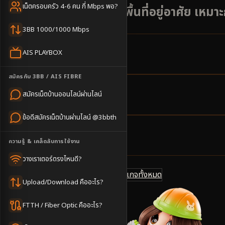
เน็ตครอบครัว 4-6 คน กี่ Mbps พอ?
ชุมชนท้องถิ่นและพื้นที่อยู่อาศัย เหม
3BB 1000/1000 Mbps
AIS PLAYBOX
1
ตำบล
ครอบคลุมพื้นที่
สมัครกับ 3BB / AIS FIBRE
สมัครเน็ตบ้านออนไลน์ผ่านไลน์
2-3
วันทำการ
นัดช่างติดตั้ง
ข้อดีสมัครเน็ตบ้านผ่านไลน์ @3bbth
500
บาท/เดือน
ความรู้ & เคล็ดลับการใช้งาน
ราคาเริ่มต้น
วางเราเตอร์ตรงไหนดี?
ดูแพ็กเกจทั้งหมด
แชทไลน์ @3bbth
Upload/Download คืออะไร?
FTTH / Fiber Optic คืออะไร?