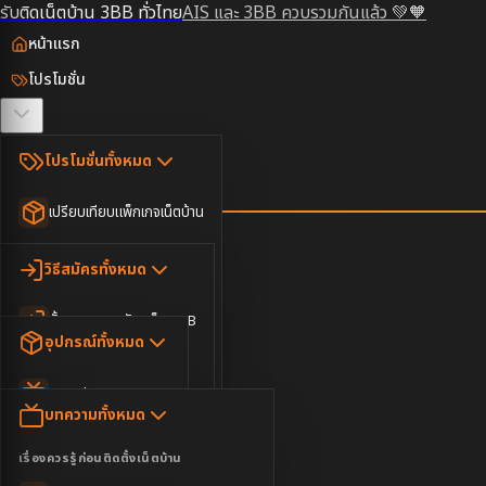
รับติดเน็ตบ้าน 3BB ทั่วไทย
AIS และ 3BB ควบรวมกันแล้ว 💚🧡
หน้าแรก
โปรโมชั่น
ตรวจสอบพื้นที่
โปรโมชั่นทั้งหมด
วิธีสมัคร
เปรียบเทียบแพ็กเกจเน็ตบ้าน
ยอดนิยม
อุปกรณ์
วิธีสมัครทั้งหมด
เน็ตบ้านอย่างเดียว
ขั้นตอนการสมัครเน็ต 3BB
บทความ
เน็ตบ้าน Super Fast
อุปกรณ์ทั้งหมด
3BB ใกล้ฉัน
เน็ตบ้าน 2Gbps
AIS Play Box
ข่าวสาร
บทความทั้งหมด
ติดต่อเรา
IP Camera
ความบันเทิง
เรื่องควรรู้ก่อนติดตั้งเน็ตบ้าน
เน็ตบ้านพร้อมกล่องทีวี