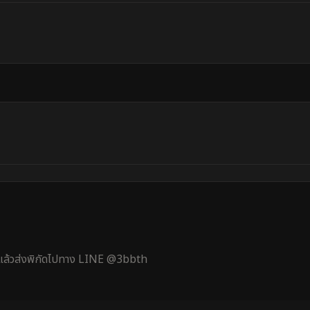
้ แล้วส่งพิกัดไปทาง LINE @3bbth