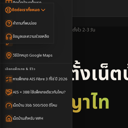
Dongle เน็ตสำรอง
ติดเน็ตบ้านครั้งแรก
🇹🇭
🇬🇧
ติดต่อเราทั้งหมด
เน็ตบ้าน + Netflix
WiFi Router 6
ค่าแรกเข้าเน็ตบ้าน
คำถามที่พบบ่อย
เน็ตบ้าน + บริการเสริม
Mesh WiFi
ติดเน็ตคอนโด อพาร์เมนท์
พื้นที่ให้บริการ
ครอบคลุมดี
ติดตั้งไว
2-3 วัน
เน็ตบ้านแรงทุกชั้น
ข้อมูลและความช่วยเหลือ
WiFi Router 7
เทคนิคขอคิวช่างได้ไว
3BB & AIS Fibre
เน็ตบ้าน Super Mesh
วิธีปักหมุด Google Maps
เน็ตบ้าน + เน็ตสำรอง
รับติดตั้งเน็ต
เลือกแพ็กเกจ & รีวิว
เน็ตบ้าน + กล้องวงจรปิด
หาแพ็กเกจ AIS Fibre 3 ที่ใช่ ปี 2026
เน็ตบ้านประกันภัย
เขตพญาไท
AIS × 3BB ใช้แพ็คเกจเดียวกันไหม?
เน็ตบ้าน 3bb 500/500 ดีไหม
เน็ตบ้านสำหรับ WFH