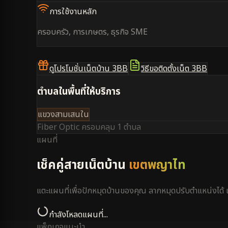
การใช้งานหลัก
ครอบครัว, การเกษตร, ธุรกิจ SME
ดูโปรโมชั่นเน็ตบ้าน 3BB
วิธีขอติดตั้งเน็ต 3BB
ตำบลในพื้นที่ให้บริการ
แขวงสามเสนใน
Fiber Optic ครอบคลุม
1 ตำบล
แผนที่
เช็คคู่สายเน็ตบ้าน
เขตพญาไท
แตะแผนที่เพื่อปักหมุดบ้านของคุณ ลากหมุดปรับตำแหน่งได
กำลังโหลดแผนที่...
แพ็กเกจแนะนำ