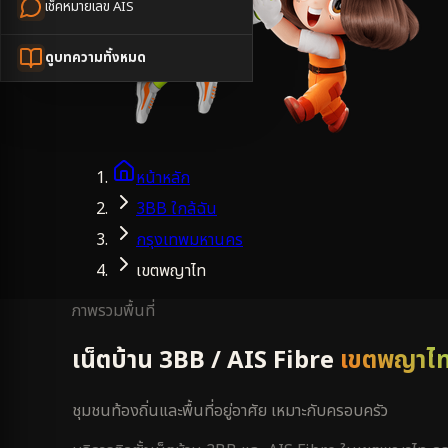
เช็คหมายเลข AIS
ดูบทความทั้งหมด
หน้าหลัก
3BB ใกล้ฉัน
กรุงเทพมหานคร
เขตพญาไท
ภาพรวมพื้นที่
เน็ตบ้าน 3BB / AIS Fibre
เขตพญาไ
ชุมชนท้องถิ่นและพื้นที่อยู่อาศัย เหมาะกับครอบครัว