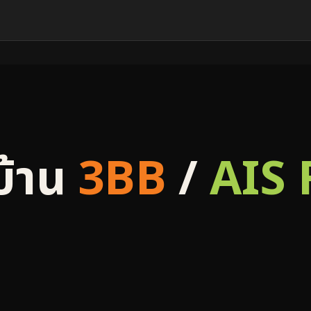
บ้าน
3BB
/
AIS 