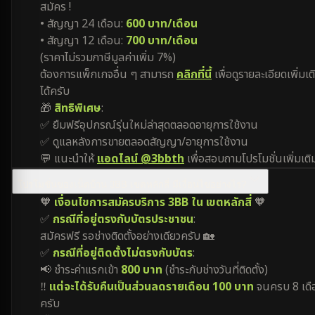
สมัคร !
• สัญญา 24 เดือน:
600 บาท/เดือน
• สัญญา 12 เดือน:
700 บาท/เดือน
(ราคาไม่รวมภาษีมูลค่าเพิ่ม 7%)
ต้องการแพ็กเกจอื่น ๆ สามารถ
คลิกที่นี้
เพื่อดูรายละเอียดเพิ่มเต
ได้ครับ
🎁
สิทธิพิเศษ
:
✅ ยืมฟรีอุปกรณ์รุ่นใหม่ล่าสุดตลอดอายุการใช้งาน
✅ ดูแลหลังการขายตลอดสัญญา/อายุการใช้งาน
💬 แนะนำให้
แอดไลน์ @3bbth
เพื่อสอบถามโปรโมชั่นเพิ่มเติ
โปรโมชั่นของเน็ตบ้าน 3BB เขตหลักสี่ มีเงื่อนไขอย่างไร?
🧡
เงื่อนไขการสมัครบริการ 3BB ใน เขตหลักสี่
🧡
✅
กรณีที่อยู่ตรงกับบัตรประชาชน
:
สมัครฟรี รอช่างติดตั้งอย่างเดียวครับ 🏡
✅
กรณีที่อยู่ติดตั้งไม่ตรงกับบัตร
:
📢 ชำระค่าแรกเข้า
800 บาท
(ชำระกับช่างวันที่ติดตั้ง)
‼️
แต่จะได้รับคืนเป็นส่วนลดรายเดือน 100 บาท
จนครบ 8 เดื
ครับ