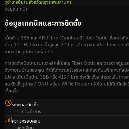
ดูอำเภออื่นในจังหวัด
กรุงเทพมหานคร
→
ข้อมูลเทคนิค
ข้อมูลเทคนิคและการติดตั้ง
เน็ตบ้าน 3BB และ AIS Fibre ใช้เทคโนโลยี Fiber Optic เชื่อมต่อถึง
บ้าน (FTTH) ให้ความเร็วสูงสุด 2 Gbps สัญญาณเสถียร ไม่กระตุกแม้
งานหลายอุปกรณ์พร้อมกัน
การติดตั้งเน็ตบ้านใน
เขตหลักสี่
ใช้สาย Fiber Optic ลากตรงจากตู้ชุม
ถึงภายในบ้านของคุณ ทำให้ได้ความเร็วจริงใกล้เคียงกับแพ็กเกจที่สมั
ไม่ว่าจะเป็นเน็ตบ้าน 3BB หรือ AIS Fibre ช่างติดตั้งจะสำรวจเส้นทางส
และติดตั้งอุปกรณ์ ONU พร้อม WiFi6 Router ให้ใช้งานได้ทันทีหลังต
ตั้งเสร็จ
ระยะเวลาติดตั้ง
1-3 วันทำการ
ความครอบคลุม
ยอดเยี่ยม