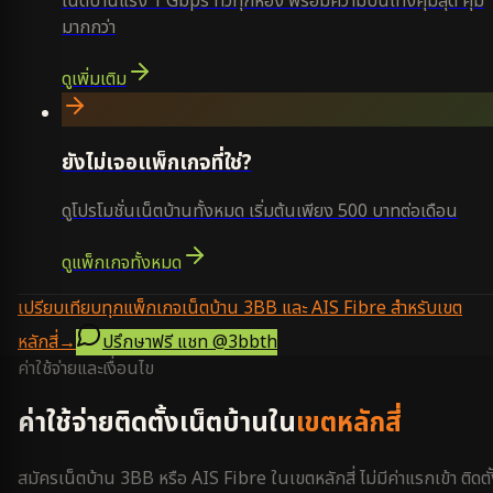
เน็ตบ้านแรง 1 Gbps ทั่วทุกห้อง พร้อมความบันเทิงคุ้มสุด คุ้ม
มากกว่า
ดูเพิ่มเติม
ยังไม่เจอแพ็กเกจที่ใช่?
ดูโปรโมชั่นเน็ตบ้านทั้งหมด เริ่มต้นเพียง 500 บาทต่อเดือน
ดูแพ็กเกจทั้งหมด
เปรียบเทียบทุกแพ็กเกจเน็ตบ้าน 3BB และ AIS Fibre สำหรับเขต
หลักสี่
→
ปรึกษาฟรี แชท
@3bbth
ค่าใช้จ่ายและเงื่อนไข
ค่าใช้จ่ายติดตั้งเน็ตบ้านใน
เขตหลักสี่
สมัครเน็ตบ้าน 3BB หรือ AIS Fibre ใน
เขตหลักสี่
ไม่มีค่าแรกเข้า ติดตั