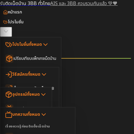
รับติดเน็ตบ้าน 3BB ทั่วไทย
AIS และ 3BB ควบรวมกันแล้ว 💚🧡
หน้าแรก
โปรโมชั่น
ตรวจสอบพื้นที่
โปรโมชั่นทั้งหมด
วิธีสมัคร
เปรียบเทียบแพ็กเกจเน็ตบ้าน
ยอดนิยม
อุปกรณ์
วิธีสมัครทั้งหมด
เน็ตบ้านอย่างเดียว
ขั้นตอนการสมัครเน็ต 3BB
บทความ
เน็ตบ้าน Super Fast
อุปกรณ์ทั้งหมด
3BB ใกล้ฉัน
เน็ตบ้าน 2Gbps
AIS Play Box
ข่าวสาร
บทความทั้งหมด
ติดต่อเรา
IP Camera
ความบันเทิง
เรื่องควรรู้ก่อนติดตั้งเน็ตบ้าน
เน็ตบ้านพร้อมกล่องทีวี