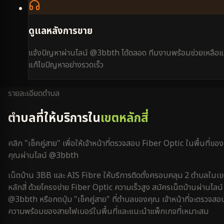
ดูแลหลังการขาย
แจ้งปัญหาผ่านไลน์ @3bbth ได้ตลอด ทีมงานพร้อมช่วยเหลือแ
แก้ไขปัญหาอย่างรวดเร็ว
รายละเอียดตำบล
ตำบลที่ให้บริการใน
เขตหลักสี่
คลิก "เช็คคู่สาย" เพื่อให้เจ้าหน้าที่ตรวจสอบ Fiber Optic ในพื้นที่ของ
คุณผ่านไลน์ @3bbth
เน็ตบ้าน 3BB และ AIS Fibre ให้บริการติดตั้งครอบคลุม
2
ตำบลใน
เ
หลักสี่
ด้วยโครงข่าย Fiber Optic ความเร็วสูง สมัครเน็ตบ้านผ่านไลน์
@3bbth หรือกดปุ่ม "เช็คคู่สาย" ที่ตำบลของคุณ เจ้าหน้าที่จะตรวจสอ
ความพร้อมของสายไฟเบอร์ในพื้นที่และแนะนำแพ็กเกจที่เหมาะสม