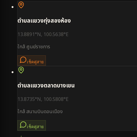
ตำบล
แขวงทุ่งสองห้อง
13.8891
°N,
100.5638
°E
ใกล้
ศูนย์ราชการ
เช็คคู่สาย
ตำบล
แขวงตลาดบางเขน
13.8735
°N,
100.5808
°E
ใกล้
สนามบินดอนเมือง
เช็คคู่สาย