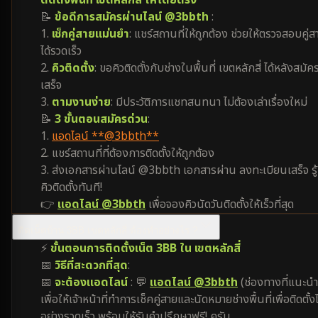
ติดตั้งพื้นที่ เขตหลักสี่ ให้โดยตรง
📝
ข้อดีการสมัครผ่านไลน์ @3bbth
:
1.
เช็กคู่สายแม่นยำ
: แชร์สถานที่ให้ถูกต้อง ช่วยให้ตรวจสอบคู่ส
ได้รวดเร็ว
2.
คิวติดตั้ง
: ขอคิวติดตั้งกับช่างในพื้นที่ เขตหลักสี่ ได้หลังสมัค
เสร็จ
3.
ตามงานง่าย
: มีประวัติการแชทสนทนา ไม่ต้องเล่าเรื่องใหม่
📝
3 ขั้นตอนสมัครด่วน
:
1.
แอดไลน์ **@3bbth**
2. แชร์สถานที่ที่ต้องการติดตั้งให้ถูกต้อง
3. ส่งเอกสารผ่านไลน์ @3bbth เอกสารผ่าน ลงทะเบียนเสร็จ รู้
คิวติดตั้งทันที!
👉
แอดไลน์ @3bbth
เพื่อจองคิวนัดวันติดตั้งให้เร็วที่สุด
ติดเน็ตบ้าน 3BB เขตหลักสี่ ต้องทำอย่างไร ?
⚡
ขั้นตอนการติดตั้งเน็ต 3BB ใน เขตหลักสี่
📅
วิธีที่สะดวกที่สุด
:
📅
จะต้องแอดไลน์
: 💬
แอดไลน์ @3bbth
(ช่องทางที่แนะนำ
เพื่อให้เจ้าหน้าที่ทำการเช็คคู่สายและนัดหมายช่างพื้นที่เพื่อติดตั้งไ
อย่างรวดเร็ว พร้อมให้รับคำปรึกษาฟรี! ครับ