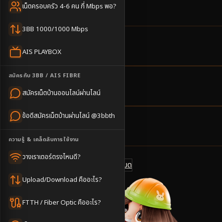
ทำงาน WFH
เน็ตครอบครัว 4-6 คน กี่ Mbps พอ?
3BB 1000/1000 Mbps
2
ตำบล
AIS PLAYBOX
ครอบคลุมพื้นที่
สมัครกับ 3BB / AIS FIBRE
1-3
วันทำการ
สมัครเน็ตบ้านออนไลน์ผ่านไลน์
นัดช่างติดตั้ง
ข้อดีสมัครเน็ตบ้านผ่านไลน์ @3bbth
500
บาท/เดือน
ราคาเริ่มต้น
ความรู้ & เคล็ดลับการใช้งาน
วางเราเตอร์ตรงไหนดี?
ดูแพ็กเกจทั้งหมด
แชทไลน์ @3bbth
Upload/Download คืออะไร?
FTTH / Fiber Optic คืออะไร?