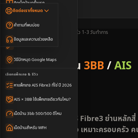
Dongle เน็ตสำรอง
ติดเน็ตบ้านครั้งแรก
🇹🇭
🇬🇧
ติดต่อเราทั้งหมด
เน็ตบ้าน + Netflix
WiFi Router 6
ค่าแรกเข้าเน็ตบ้าน
คำถามที่พบบ่อย
เน็ตบ้าน + บริการเสริม
Mesh WiFi
ติดเน็ตคอนโด อพาร์เมนท์
พื้นที่ให้บริการ
ครอบคลุมดีเยี่ยม
ติดตั้งไว
1-3 วันทำการ
เน็ตบ้านแรงทุกชั้น
ข้อมูลและความช่วยเหลือ
WiFi Router 7
เทคนิคขอคิวช่างได้ไว
3BB & AIS Fibre
เน็ตบ้าน Super Mesh
วิธีปักหมุด Google Maps
รับติดตั้งเน็ตบ้าน
3BB
/
AIS
เน็ตบ้าน + เน็ตสำรอง
เลือกแพ็กเกจ & รีวิว
Fibre
เน็ตบ้าน + กล้องวงจรปิด
หาแพ็กเกจ AIS Fibre3 ที่ใช่ ปี 2026
เขตหลักสี่
เน็ตบ้านประกันภัย
AIS × 3BB ใช้แพ็คเกจเดียวกันไหม?
เน็ตบ้าน 3bb 500/500 ดีไหม
สมัครเน็ตบ้าน 3BB AIS Fibre3 ย่านหลักสี่
ย่านที่อยู่อาศัย เสถียรสูง เหมาะครอบครัว ค
เน็ตบ้านสำหรับ WFH