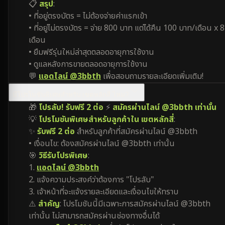
📋
สรุป
:
• ที่อยู่ตรงบัตร = ไม่ต้องจ่ายค่าแรกเข้า
• ที่อยู่ไม่ตรงบัตร = จ่าย 800 บาท แต่ได้คืน 100 บาท/เดือน x 8
เดือน
• ยืมฟรีรุ่นใหม่ล่าสุดตลอดอายุการใช้งาน
• ดูแลหลังการขายตลอดอายุการใช้งาน
💬
แอดไลน์ @3bbth
เพื่อสอบถามรายละเอียดเพิ่มเติม!
มีโปรโมชันพิเศษสำหรับ เขตหลักสี่ ไหม?
🎁
โปรลับ! รับฟรี 2 ต่อ
⚡
สมัครผ่านไลน์ @3bbth เท่านั้น
💡
โปรโมชันพิเศษสำหรับลูกค้าใน เขตหลักสี่
:
✨
รับฟรี 2 ต่อ
สำหรับลูกค้าที่สมัครผ่านไลน์ @3bbth
• เงื่อนไข: ต้องสมัครผ่านไลน์ @3bbth เท่านั้น
🎯
วิธีรับโปรพิเศษ
:
1.
แอดไลน์ @3bbth
2. แจ้งความประสงค์ว่าต้องการ "โปรลับ"
3. เจ้าหน้าที่จะแจ้งรายละเอียดและเงื่อนไขให้ทราบ
⚠️
สำคัญ
: โปรโมชันนี้มีเฉพาะการสมัครผ่านไลน์ @3bbth
เท่านั้น ไม่สามารถสมัครผ่านช่องทางอื่นได้