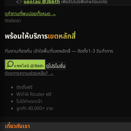
👉
แอดไลน์ @3bbth
เพื่อรับโปรพิเศษก่อนใคร
ดูคำถามที่พบบ่อยทั้งหมด →
ติดต่อเรา
พร้อมให้บริการ
เขตหลักสี่
ทีมงานท้องถิ่น เข้าใจพื้นที่
เขตหลักสี่
— ติดตั้ง
1-3 วันทำการ
ดูโปรโมชั่น
แชทไลน์ @3bbth
ต้องการความช่วยเหลือ? →
ติดตั้งฟรี
WiFi6 Router ฟรี
ไม่มีค่าแรกเข้า
ลูกค้า 40,000+ ราย
เกี่ยวกับเรา