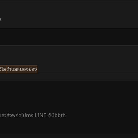
ร
ิไล
ตำบลหนองยอง
้ แล้วส่งพิกัดไปทาง LINE @3bbth