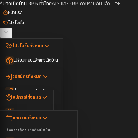
รับติดเน็ตบ้าน 3BB ทั่วไทย
AIS และ 3BB ควบรวมกันแล้ว 💚🧡
หน้าแรก
โปรโมชั่น
ตรวจสอบพื้นที่
โปรโมชั่นทั้งหมด
วิธีสมัคร
เปรียบเทียบแพ็กเกจเน็ตบ้าน
ยอดนิยม
อุปกรณ์
วิธีสมัครทั้งหมด
เน็ตบ้านอย่างเดียว
ขั้นตอนการสมัครเน็ต 3BB
บทความ
เน็ตบ้าน Super Fast
อุปกรณ์ทั้งหมด
3BB ใกล้ฉัน
เน็ตบ้าน 2Gbps
AIS Play Box
ข่าวสาร
บทความทั้งหมด
ติดต่อเรา
IP Camera
ความบันเทิง
เรื่องควรรู้ก่อนติดตั้งเน็ตบ้าน
เน็ตบ้านพร้อมกล่องทีวี