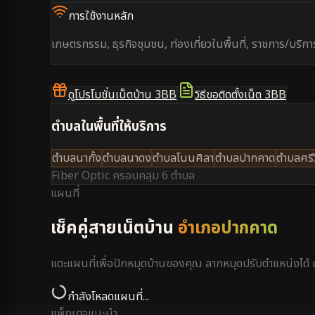
การใช้งานหลัก
เกษตรกรรม, ธุรกิจชุมชน, ท่องเที่ยวในพื้นที่, ราชการ/บริกา
ดูโปรโมชั่นเน็ตบ้าน 3BB
วิธีขอติดตั้งเน็ต 3BB
ตำบลในพื้นที่ให้บริการ
ตำบลนากั้ง
ตำบลนาดง
ตำบลโนนศิลา
ตำบลปากคาด
ตำบลศรีว
Fiber Optic ครอบคลุม
6 ตำบล
แผนที่
เช็คคู่สายเน็ตบ้าน
อำเภอปากคาด
แตะแผนที่เพื่อปักหมุดบ้านของคุณ ลากหมุดปรับตำแหน่งได
กำลังโหลดแผนที่...
แพ็กเกจแนะนำ