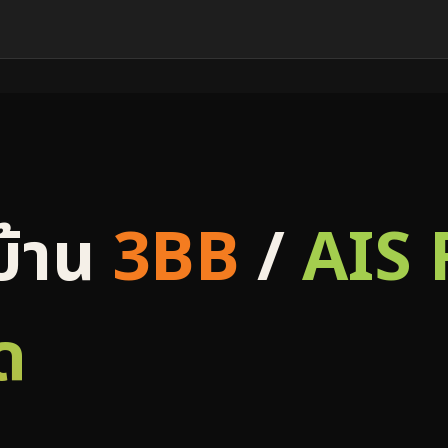
บ้าน
3BB
/
AIS 
ด