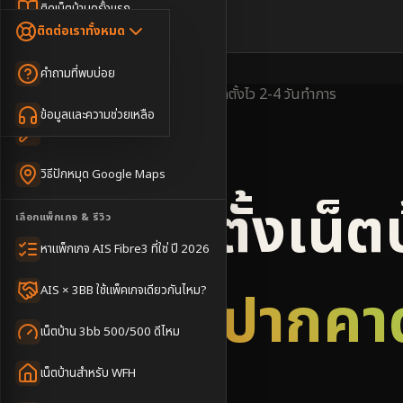
Dongle เน็ตสำรอง
ติดเน็ตบ้านครั้งแรก
🇹🇭
🇬🇧
ติดต่อเราทั้งหมด
เน็ตบ้าน + Netflix
WiFi Router 6
ค่าแรกเข้าเน็ตบ้าน
คำถามที่พบบ่อย
เน็ตบ้าน + บริการเสริม
Mesh WiFi
ติดเน็ตคอนโด อพาร์เมนท์
พื้นที่ให้บริการ
ครอบคลุมดี
ติดตั้งไว
2-4 วันทำการ
เน็ตบ้านแรงทุกชั้น
ข้อมูลและความช่วยเหลือ
WiFi Router 7
เทคนิคขอคิวช่างได้ไว
3BB & AIS Fibre
เน็ตบ้าน Super Mesh
วิธีปักหมุด Google Maps
เน็ตบ้าน + เน็ตสำรอง
รับติดตั้งเน็ต
เลือกแพ็กเกจ & รีวิว
เน็ตบ้าน + กล้องวงจรปิด
หาแพ็กเกจ AIS Fibre3 ที่ใช่ ปี 2026
เน็ตบ้านประกันภัย
อำเภอปากคา
AIS × 3BB ใช้แพ็คเกจเดียวกันไหม?
เน็ตบ้าน 3bb 500/500 ดีไหม
เน็ตบ้านสำหรับ WFH