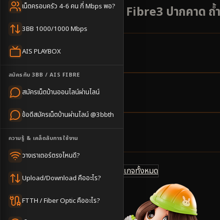
เน็ตครอบครัว 4-6 คน กี่ Mbps พอ?
เน็ตบ้าน AIS 3BB Fibre3 ปากคาด ถ้ำศร
3BB 1000/1000 Mbps
AIS PLAYBOX
6
ตำบล
ครอบคลุมพื้นที่
สมัครกับ 3BB / AIS FIBRE
สมัครเน็ตบ้านออนไลน์ผ่านไลน์
2-4
วันทำการ
นัดช่างติดตั้ง
ข้อดีสมัครเน็ตบ้านผ่านไลน์ @3bbth
500
บาท/เดือน
ความรู้ & เคล็ดลับการใช้งาน
ราคาเริ่มต้น
วางเราเตอร์ตรงไหนดี?
ดูแพ็กเกจทั้งหมด
แชทไลน์ @3bbth
Upload/Download คืออะไร?
FTTH / Fiber Optic คืออะไร?