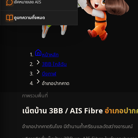
เช็คหมายเลข AIS
ดูบทความทั้งหมด
หน้าหลัก
3BB ใกล้ฉัน
บึงกาฬ
อำเภอปากคาด
ภาพรวมพื้นที่
เน็ตบ้าน 3BB / AIS Fibre
อำเภอปาก
อำเภอปากคาดริมโขง มีตำนานถ้ำศรีธนและวัดสว่างอารมณ์