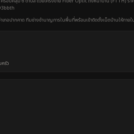
ครอบคลุม
6 ตำบล
ด้วยโครงข่าย Fiber Optic ถึงหน้าบ้าน (FTTH) ราคา
 @3bbth
อำเภอปากคาด
ทีมช่างชำนาญการในพื้นที่พร้อมเข้าติดตั้งเน็ตบ้านให้ภาย
บครัว