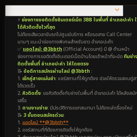
ต้องการติดเน็ต 3BB อำเภอปะคำ ติดต่อช่องทางไหนไวที่สุด?
⚡
ช่องทางขอติดตั้งอินเตอร์เน็ต 3BB ในพื้นที่ อำเภอปะคำ ใ
ได้คิวติดตั้งไวที่สุด
ไม่ต้องเสียเวลาขับรถไปศูนย์บริการ หรือรอสาย Call Center
นานๆ แนะนำช่องทางพิเศษสำหรับชาว อำเภอปะคำ:
✅
แอดไลน์: @3bbth
(Official Account) มี @ ด้านหน้า
ช่องทางการขอติดตั้งอินเตอร์เน็ตบ้านโดยเจ้าหน้าที่จะนัด
ทีมช่า
ติดตั้งพื้นที่ อำเภอปะคำ ให้โดยตรง
📝
ข้อดีการสมัครผ่านไลน์ @3bbth
:
1.
เช็กคู่สายแม่นยำ
: แชร์สถานที่ให้ถูกต้อง ช่วยให้ตรวจสอบคู่ส
ได้รวดเร็ว
2.
คิวติดตั้ง
: ขอคิวติดตั้งกับช่างในพื้นที่ อำเภอปะคำ ได้หลังสมั
เสร็จ
3.
ตามงานง่าย
: มีประวัติการแชทสนทนา ไม่ต้องเล่าเรื่องใหม่
📝
3 ขั้นตอนสมัครด่วน
:
1.
แอดไลน์ **@3bbth**
2. แชร์สถานที่ที่ต้องการติดตั้งให้ถูกต้อง