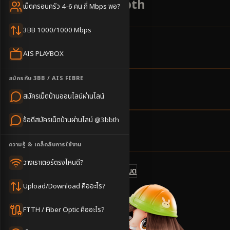
ได้เลย สมัครไลน์ @3bbth
เน็ตครอบครัว 4-6 คน กี่ Mbps พอ?
3BB 1000/1000 Mbps
5
ตำบล
AIS PLAYBOX
ครอบคลุมพื้นที่
สมัครกับ 3BB / AIS FIBRE
2-3
วันทำการ
สมัครเน็ตบ้านออนไลน์ผ่านไลน์
นัดช่างติดตั้ง
ข้อดีสมัครเน็ตบ้านผ่านไลน์ @3bbth
500
บาท/เดือน
ราคาเริ่มต้น
ความรู้ & เคล็ดลับการใช้งาน
วางเราเตอร์ตรงไหนดี?
ดูแพ็กเกจทั้งหมด
แชทไลน์ @3bbth
Upload/Download คืออะไร?
FTTH / Fiber Optic คืออะไร?