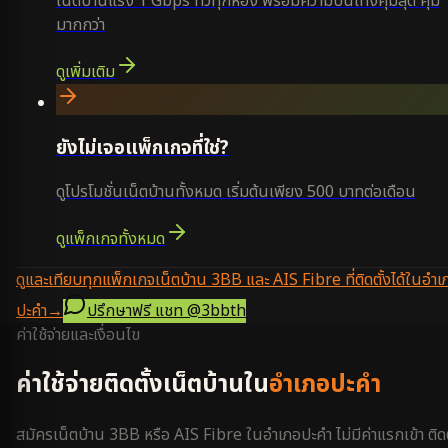
เน็ตบ้านแรง 1 Gbps ทั่วทุกห้อง พร้อมความบันเทิงคุ้มสุด คุ้ม
มากกว่า
ดูเพิ่มเติม
ยังไม่เจอแพ็กเกจที่ใช่?
ดูโปรโมชั่นเน็ตบ้านทั้งหมด เริ่มต้นเพียง 500 บาทต่อเดือน
ดูแพ็กเกจทั้งหมด
ดูและเทียบทุกแพ็กเกจเน็ตบ้าน 3BB และ AIS Fibre ที่ติดตั้งได้ในอำเ
ปะคำ
→
ปรึกษาฟรี แชท
@3bbth
ค่าใช้จ่ายและเงื่อนไข
ค่าใช้จ่ายติดตั้งเน็ตบ้านใน
อำเภอปะคำ
สมัครเน็ตบ้าน 3BB หรือ AIS Fibre ใน
อำเภอปะคำ
ไม่มีค่าแรกเข้า ติดต