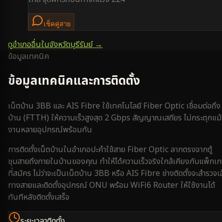
เช็คคู่สาย
ดูอำเภออื่นในจังหวัด
บุรีรัมย์
→
ข้อมูลเทคนิค
ข้อมูลเทคนิคและการติดตั้ง
เน็ตบ้าน 3BB และ AIS Fibre ใช้เทคโนโลยี Fiber Optic เชื่อมต่อถึง
บ้าน (FTTH) ให้ความเร็วสูงสุด 2 Gbps สัญญาณเสถียร ไม่กระตุกแม้
งานหลายอุปกรณ์พร้อมกัน
การติดตั้งเน็ตบ้านใน
อำเภอปะคำ
ใช้สาย Fiber Optic ลากตรงจากตู้
ชุมสายถึงภายในบ้านของคุณ ทำให้ได้ความเร็วจริงใกล้เคียงกับแพ็กเ
ที่สมัคร ไม่ว่าจะเป็นเน็ตบ้าน 3BB หรือ AIS Fibre ช่างติดตั้งจะสำรวจเ
ทางสายและติดตั้งอุปกรณ์ ONU พร้อม WiFi6 Router ให้ใช้งานได้
ทันทีหลังติดตั้งเสร็จ
ระยะเวลาติดตั้ง