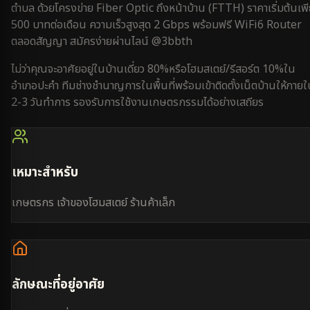
ตำบล
ด้วยโครงข่าย Fiber Optic ถึงหน้าบ้าน (FTTH) ราคาเริ่มต้นเพ
500 บาทต่อเดือน ความเร็วสูงสุด 2 Gbps พร้อมฟรี WiFi6 Router
ตลอดสัญญา สมัครง่ายผ่านไลน์ @3bbth
ไม่ว่าคุณจะอาศัยอยู่ใน
บ้านเดี่ยว 80%
หรือ
โฮมสเตย์/รีสอร์ต 10%
ใน
อำเภอปะคำ
ทีมช่างชำนาญการในพื้นที่พร้อมเข้าติดตั้งเน็ตบ้านให้ภาย
2-3 วันทำการ
รองรับการใช้งาน
เกษตรกรรม
ได้อย่างเสถียร
เหมาะสำหรับ
เกษตรกร เจ้าของโฮมสเตย์ ร้านค้าเล็ก
ลักษณะที่อยู่อาศัย