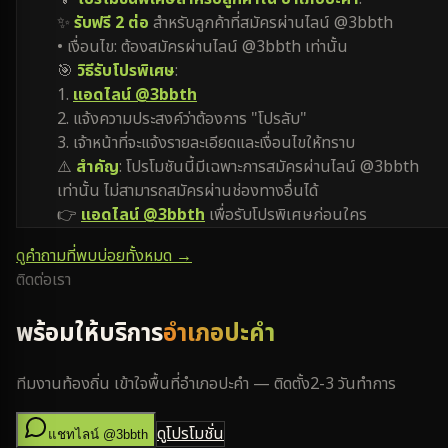
✨
รับฟรี 2 ต่อ
สำหรับลูกค้าที่สมัครผ่านไลน์ @3bbth
• เงื่อนไข: ต้องสมัครผ่านไลน์ @3bbth เท่านั้น
🎯
วิธีรับโปรพิเศษ
:
1.
แอดไลน์ @3bbth
2. แจ้งความประสงค์ว่าต้องการ "โปรลับ"
3. เจ้าหน้าที่จะแจ้งรายละเอียดและเงื่อนไขให้ทราบ
⚠️
สำคัญ
: โปรโมชันนี้มีเฉพาะการสมัครผ่านไลน์ @3bbth
เท่านั้น ไม่สามารถสมัครผ่านช่องทางอื่นได้
👉
แอดไลน์ @3bbth
เพื่อรับโปรพิเศษก่อนใคร
ดูคำถามที่พบบ่อยทั้งหมด →
ติดต่อเรา
พร้อมให้บริการ
อำเภอปะคำ
ทีมงานท้องถิ่น เข้าใจพื้นที่
อำเภอปะคำ
— ติดตั้ง
2-3 วันทำการ
ดูโปรโมชั่น
แชทไลน์ @3bbth