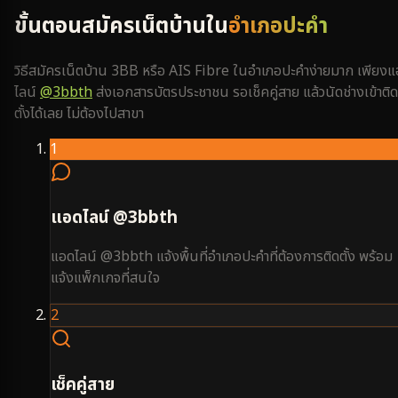
ขั้นตอนสมัครเน็ตบ้านใน
อำเภอปะคำ
วิธีสมัครเน็ตบ้าน 3BB หรือ AIS Fibre ใน
อำเภอปะคำ
ง่ายมาก เพียง
ไลน์
@3bbth
ส่งเอกสารบัตรประชาชน รอเช็คคู่สาย แล้วนัดช่างเข้าติด
ตั้งได้เลย ไม่ต้องไปสาขา
1
แอดไลน์ @3bbth
แอดไลน์ @3bbth แจ้งพื้นที่อำเภอปะคำที่ต้องการติดตั้ง พร้อม
แจ้งแพ็กเกจที่สนใจ
2
เช็คคู่สาย