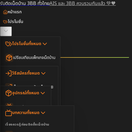
รับติดเน็ตบ้าน 3BB ทั่วไทย
AIS และ 3BB ควบรวมกันแล้ว 💚🧡
หน้าแรก
โปรโมชั่น
ตรวจสอบพื้นที่
โปรโมชั่นทั้งหมด
วิธีสมัคร
เปรียบเทียบแพ็กเกจเน็ตบ้าน
ยอดนิยม
อุปกรณ์
วิธีสมัครทั้งหมด
เน็ตบ้านอย่างเดียว
ขั้นตอนการสมัครเน็ต 3BB
บทความ
เน็ตบ้าน Super Fast
อุปกรณ์ทั้งหมด
3BB ใกล้ฉัน
เน็ตบ้าน 2Gbps
AIS Play Box
ข่าวสาร
บทความทั้งหมด
ติดต่อเรา
IP Camera
ความบันเทิง
เรื่องควรรู้ก่อนติดตั้งเน็ตบ้าน
เน็ตบ้านพร้อมกล่องทีวี