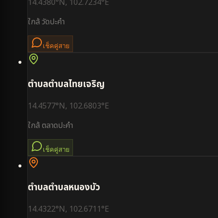
14.4380
°N,
102.7234
°E
ใกล้
วัดปะคำ
เช็คคู่สาย
ตำบล
ตำบลไทยเจริญ
14.4577
°N,
102.6803
°E
ใกล้
ตลาดปะคำ
เช็คคู่สาย
ตำบล
ตำบลหนองบัว
14.4322
°N,
102.6711
°E