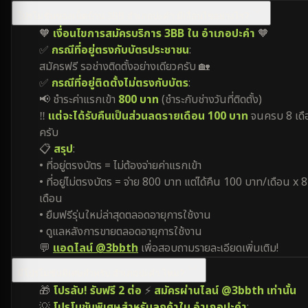
โปรโมชั่นของเน็ตบ้าน 3BB อำเภอปะคำ มีเงื่อนไขอย่างไร?
🧡
เงื่อนไขการสมัครบริการ 3BB ใน อำเภอปะคำ
🧡
✅
กรณีที่อยู่ตรงกับบัตรประชาชน
:
สมัครฟรี รอช่างติดตั้งอย่างเดียวครับ 🏡
✅
กรณีที่อยู่ติดตั้งไม่ตรงกับบัตร
:
📢 ชำระค่าแรกเข้า
800 บาท
(ชำระกับช่างวันที่ติดตั้ง)
‼️
แต่จะได้รับคืนเป็นส่วนลดรายเดือน 100 บาท
จนครบ 8 เดื
ครับ
📋
สรุป
:
• ที่อยู่ตรงบัตร = ไม่ต้องจ่ายค่าแรกเข้า
• ที่อยู่ไม่ตรงบัตร = จ่าย 800 บาท แต่ได้คืน 100 บาท/เดือน x 8
เดือน
• ยืมฟรีรุ่นใหม่ล่าสุดตลอดอายุการใช้งาน
• ดูแลหลังการขายตลอดอายุการใช้งาน
💬
แอดไลน์ @3bbth
เพื่อสอบถามรายละเอียดเพิ่มเติม!
มีโปรโมชันพิเศษสำหรับ อำเภอปะคำ ไหม?
🎁
โปรลับ! รับฟรี 2 ต่อ
⚡
สมัครผ่านไลน์ @3bbth เท่านั้น
💡
โปรโมชันพิเศษสำหรับลูกค้าใน อำเภอปะคำ
: