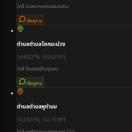
ใกล้
แปลงเกษตรผสมผสาน
เช็คคู่สาย
ตำบล
ตำบลโคกมะม่วง
14.4352
°N,
102.6219
°E
ใกล้
โฮมสเตย์ในชุมชน
เช็คคู่สาย
ตำบล
ตำบลหูทำนบ
14.3725
°N,
102.7318
°E
ใกล้
จุดพักรถบนทางหลวง 224