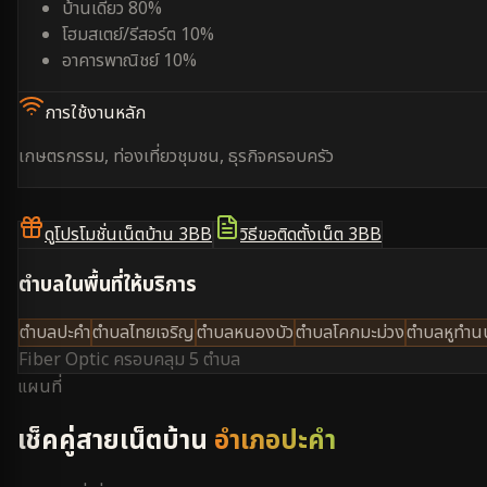
บ้านเดี่ยว 80%
โฮมสเตย์/รีสอร์ต 10%
อาคารพาณิชย์ 10%
การใช้งานหลัก
เกษตรกรรม, ท่องเที่ยวชุมชน, ธุรกิจครอบครัว
ดูโปรโมชั่นเน็ตบ้าน 3BB
วิธีขอติดตั้งเน็ต 3BB
ตำบลในพื้นที่ให้บริการ
ตำบลปะคำ
ตำบลไทยเจริญ
ตำบลหนองบัว
ตำบลโคกมะม่วง
ตำบลหูทำน
Fiber Optic ครอบคลุม
5 ตำบล
แผนที่
เช็คคู่สายเน็ตบ้าน
อำเภอปะคำ