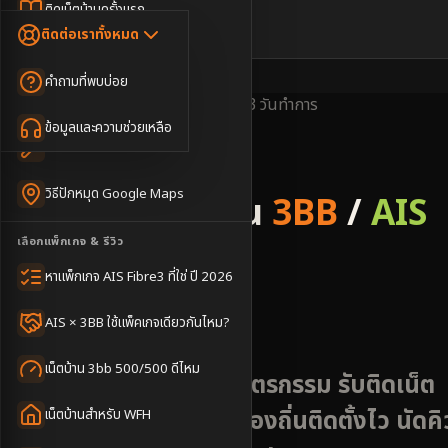
Dongle เน็ตสำรอง
ติดเน็ตบ้านครั้งแรก
🇹🇭
🇬🇧
ติดต่อเราทั้งหมด
เน็ตบ้าน + Netflix
WiFi Router 6
ค่าแรกเข้าเน็ตบ้าน
คำถามที่พบบ่อย
เน็ตบ้าน + บริการเสริม
Mesh WiFi
ติดเน็ตคอนโด อพาร์เมนท์
พื้นที่ให้บริการ
ครอบคลุมดี
ติดตั้งไว
2-3 วันทำการ
เน็ตบ้านแรงทุกชั้น
ข้อมูลและความช่วยเหลือ
WiFi Router 7
เทคนิคขอคิวช่างได้ไว
3BB & AIS Fibre
เน็ตบ้าน Super Mesh
วิธีปักหมุด Google Maps
รับติดตั้งเน็ตบ้าน
3BB
/
AIS
เน็ตบ้าน + เน็ตสำรอง
เลือกแพ็กเกจ & รีวิว
Fibre
เน็ตบ้าน + กล้องวงจรปิด
หาแพ็กเกจ AIS Fibre3 ที่ใช่ ปี 2026
อำเภอปะคำ
เน็ตบ้านประกันภัย
AIS × 3BB ใช้แพ็คเกจเดียวกันไหม?
เน็ตบ้าน 3bb 500/500 ดีไหม
ปะคำ บุรีรัมย์ - พื้นที่เกษตรกรรม รับติดเน็ต
AIS 3BB Fibre3 ช่างท้องถิ่นติดตั้งไว นัดคิ
เน็ตบ้านสำหรับ WFH