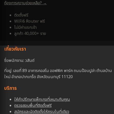
ต้องการความช่วยเหลือ? →
ติดตั้งฟรี
WiFi6 Router ฟรี
ไม่มีค่าแรกเข้า
ลูกค้า 40,000+ ราย
เกี่ยวกับเรา
ชื่อพนักงาน: วสันต์
ที่อยู่: เลขที่ 89 อาคารคอสโม ออฟฟิศ พาร์ค ถนนป๊อบปูล่า ตำบลบ้าน
ใหม่ อำเภอปากเกร็ด จังหวัดนนทบุรี 11120
บริการ
ให้คำปรึกษาแพ็กเกจที่เหมาะกับคุณ
ตรวจสอบพื้นที่ติดตั้งฟรี
สมัครและนัดติดตั้งให้ครบในที่เดียว