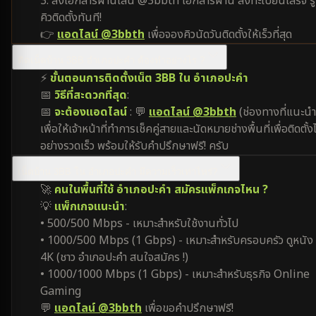
3. ส่งเอกสารผ่านไลน์ @3bbth เอกสารผ่าน ลงทะเบียนเสร็จ รู้
คิวติดตั้งทันที!
👉
แอดไลน์ @3bbth
เพื่อจองคิวนัดวันติดตั้งให้เร็วที่สุด
ติดเน็ตบ้าน 3BB อำเภอปะคำ ต้องทำอย่างไร ?
⚡
ขั้นตอนการติดตั้งเน็ต 3BB ใน อำเภอปะคำ
📅
วิธีที่สะดวกที่สุด
:
📅
จะต้องแอดไลน์
: 💬
แอดไลน์ @3bbth
(ช่องทางที่แนะนำ
เพื่อให้เจ้าหน้าที่ทำการเช็คคู่สายและนัดหมายช่างพื้นที่เพื่อติดตั้งไ
อย่างรวดเร็ว พร้อมให้รับคำปรึกษาฟรี! ครับ
เน็ตบ้าน 3BB ใน อำเภอปะคำ มีความเร็วเท่าไหร่?
🚀
คนในพื้นที่ใช้ อำเภอปะคำ สมัครแพ็กเกจไหน ?
💡
แพ็กเกจแนะนำ
:
• 500/500 Mbps - เหมาะสำหรับใช้งานทั่วไป
• 1000/500 Mbps (1 Gbps) - เหมาะสำหรับครอบครัว ดูหนัง
4K (ชาว อำเภอปะคำ สนใจสมัคร !)
• 1000/1000 Mbps (1 Gbps) - เหมาะสำหรับธุรกิจ Online
Gaming
💬
แอดไลน์ @3bbth
เพื่อขอคำปรึกษาฟรี!