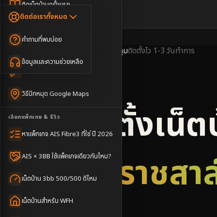
Dongle เน็ตสำรอง
ติดเน็ตบ้านครั้งแรก
🇹🇭
🇬🇧
ติดต่อเราทั้งหมด
เน็ตบ้าน + Netflix
WiFi Router 6
ค่าแรกเข้าเน็ตบ้าน
คำถามที่พบบ่อย
เน็ตบ้าน + บริการเสริม
Mesh WiFi
ติดเน็ตคอนโด อพาร์เมนท์
พื้นที่ให้บริการ
ข้อมูลครอบคลุม
ติดตั้งไว
1-3 วันทำการ
เน็ตบ้านแรงทุกชั้น
ข้อมูลและความช่วยเหลือ
WiFi Router 7
เทคนิคขอคิวช่างได้ไว
3BB & AIS Fibre
เน็ตบ้าน Super Mesh
วิธีปักหมุด Google Maps
เน็ตบ้าน + เน็ตสำรอง
รับติดตั้งเน็ต
เลือกแพ็กเกจ & รีวิว
เน็ตบ้าน + กล้องวงจรปิด
หาแพ็กเกจ AIS Fibre3 ที่ใช่ ปี 2026
เน็ตบ้านประกันภัย
อำเภอราชสาส
AIS × 3BB ใช้แพ็คเกจเดียวกันไหม?
เน็ตบ้าน 3bb 500/500 ดีไหม
เน็ตบ้านสำหรับ WFH