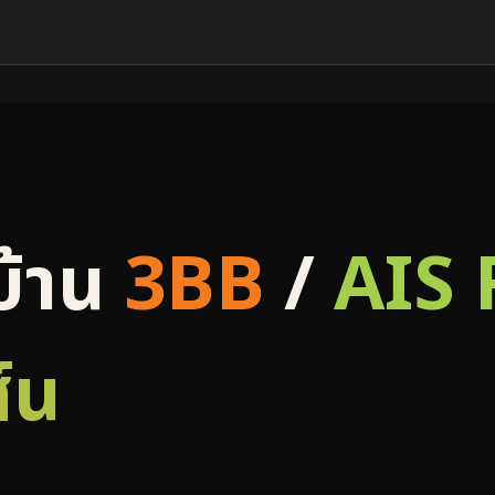
บ้าน
3BB
/
AIS 
์น