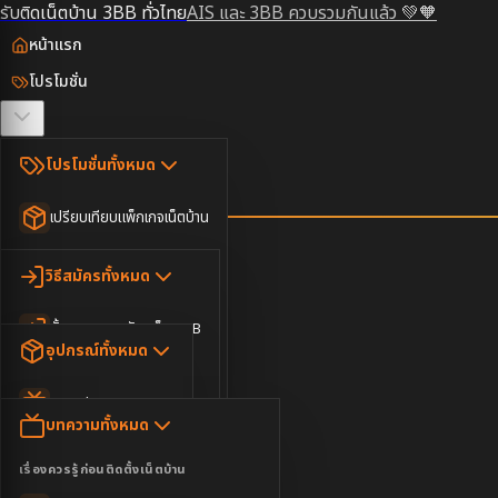
รับติดเน็ตบ้าน 3BB ทั่วไทย
AIS และ 3BB ควบรวมกันแล้ว 💚🧡
หน้าแรก
โปรโมชั่น
ตรวจสอบพื้นที่
โปรโมชั่นทั้งหมด
วิธีสมัคร
เปรียบเทียบแพ็กเกจเน็ตบ้าน
ยอดนิยม
อุปกรณ์
วิธีสมัครทั้งหมด
เน็ตบ้านอย่างเดียว
ขั้นตอนการสมัครเน็ต 3BB
บทความ
เน็ตบ้าน Super Fast
อุปกรณ์ทั้งหมด
3BB ใกล้ฉัน
เน็ตบ้าน 2Gbps
AIS Play Box
ข่าวสาร
บทความทั้งหมด
ติดต่อเรา
IP Camera
ความบันเทิง
เรื่องควรรู้ก่อนติดตั้งเน็ตบ้าน
เน็ตบ้านพร้อมกล่องทีวี