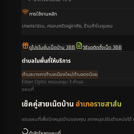
การใช้งานหลัก
เกษตร/สวน, ครอบครัวอยู่อาศัย, ร้านค้าในชุมชน
ดูโปรโมชั่นเน็ตบ้าน 3BB
วิธีขอติดตั้งเน็ต 3BB
ตำบลในพื้นที่ให้บริการ
ตำบลบางคา
ตำบลเมืองใหม่
ตำบลดงน้อย
Fiber Optic ครอบคลุม
3 ตำบล
แผนที่
เช็คคู่สายเน็ตบ้าน
อำเภอราชสาส์น
แตะแผนที่เพื่อปักหมุดบ้านของคุณ ลากหมุดปรับตำแหน่งได
กำลังโหลดแผนที่...