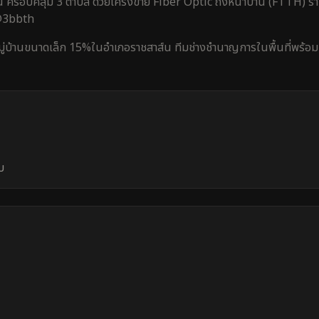
น
ครอบคลุม
3 ตำบล
ด้วยโครงข่าย Fiber Optic ถึงหน้าบ้าน (FTTH) ราค
 @3bbth
มู่บ้านขนาดเล็ก 15%
ใน
อำเภอราชสาส์น
ทีมช่างชำนาญการในพื้นที่พร้อมเ
บ