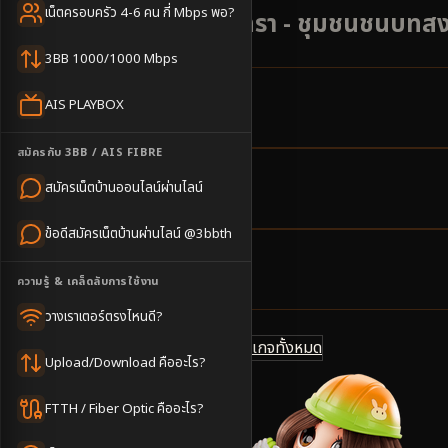
เน็ตครอบครัว 4-6 คน กี่ Mbps พอ?
ราชสาส์น ฉะเชิงเทรา - ชุมชนชนบทสงบ 
3BB 1000/1000 Mbps
AIS PLAYBOX
3
ตำบล
ครอบคลุมพื้นที่
สมัครกับ 3BB / AIS FIBRE
สมัครเน็ตบ้านออนไลน์ผ่านไลน์
1-3
วันทำการ
นัดช่างติดตั้ง
ข้อดีสมัครเน็ตบ้านผ่านไลน์ @3bbth
500
บาท/เดือน
ความรู้ & เคล็ดลับการใช้งาน
ราคาเริ่มต้น
วางเราเตอร์ตรงไหนดี?
ดูแพ็กเกจทั้งหมด
แชทไลน์ @3bbth
Upload/Download คืออะไร?
FTTH / Fiber Optic คืออะไร?