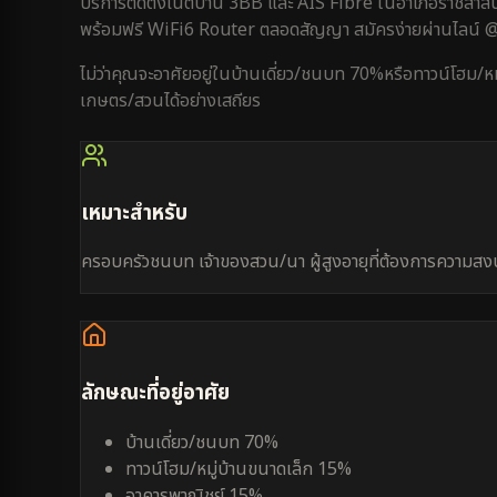
บริการติดตั้งเน็ตบ้าน 3BB และ AIS Fibre ใน
อำเภอราชสาส์
พร้อมฟรี WiFi6 Router ตลอดสัญญา สมัครง่ายผ่านไลน์
ไม่ว่าคุณจะอาศัยอยู่ใน
บ้านเดี่ยว/ชนบท 70%
หรือ
ทาวน์โฮม/ห
เกษตร/สวน
ได้อย่างเสถียร
เหมาะสำหรับ
ครอบครัวชนบท เจ้าของสวน/นา ผู้สูงอายุที่ต้องการความสง
ลักษณะที่อยู่อาศัย
บ้านเดี่ยว/ชนบท 70%
ทาวน์โฮม/หมู่บ้านขนาดเล็ก 15%
อาคารพาณิชย์ 15%