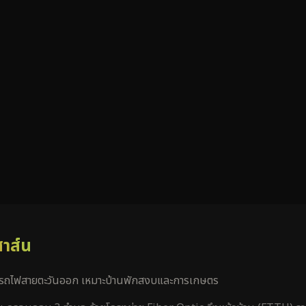
าส์น
างรถไฟสายตะวันออก เหมาะบ้านพักสงบและการเกษตร