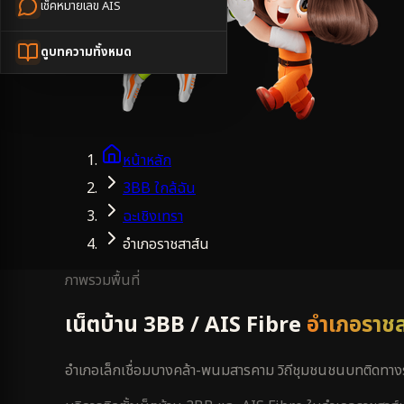
เช็คหมายเลข AIS
ดูบทความทั้งหมด
หน้าหลัก
3BB ใกล้ฉัน
ฉะเชิงเทรา
อำเภอราชสาส์น
ภาพรวมพื้นที่
เน็ตบ้าน 3BB / AIS Fibre
อำเภอราชส
อำเภอเล็กเชื่อมบางคล้า-พนมสารคาม วิถีชุมชนชนบทติดท