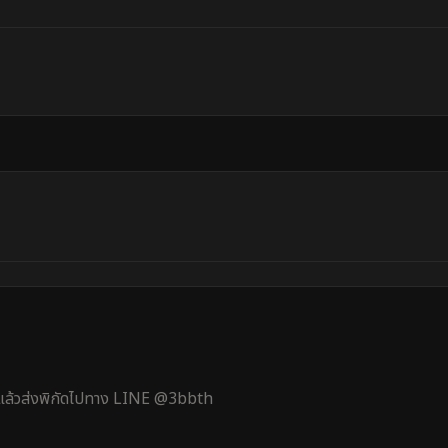
้ แล้วส่งพิกัดไปทาง LINE @3bbth