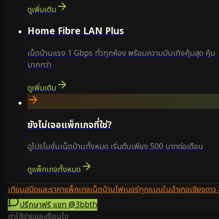
ดูเพิ่มเติม
Home Fibre LAN Plus
เน็ตบ้านแรง 1 Gbps ทั่วทุกห้อง พร้อมความบันเทิงคุ้มสุด คุ้ม
มากกว่า
ดูเพิ่มเติม
ยังไม่เจอแพ็กเกจที่ใช่?
ดูโปรโมชั่นเน็ตบ้านทั้งหมด เริ่มต้นเพียง 500 บาทต่อเดือน
ดูแพ็กเกจทั้งหมด
เทียบสปีดและราคาแพ็กเกจเน็ตบ้านไฟเบอร์ทุกแบบในอำเภอเชียงดาว
ปรึกษาฟรี แชท
@3bbth
ค่าใช้จ่ายและเงื่อนไข