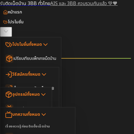
รับติดเน็ตบ้าน 3BB ทั่วไทย
AIS และ 3BB ควบรวมกันแล้ว 💚🧡
หน้าแรก
โปรโมชั่น
ตรวจสอบพื้นที่
โปรโมชั่นทั้งหมด
วิธีสมัคร
เปรียบเทียบแพ็กเกจเน็ตบ้าน
ยอดนิยม
อุปกรณ์
วิธีสมัครทั้งหมด
เน็ตบ้านอย่างเดียว
ขั้นตอนการสมัครเน็ต 3BB
บทความ
เน็ตบ้าน Super Fast
อุปกรณ์ทั้งหมด
3BB ใกล้ฉัน
เน็ตบ้าน 2Gbps
AIS Play Box
ข่าวสาร
บทความทั้งหมด
ติดต่อเรา
IP Camera
ความบันเทิง
เรื่องควรรู้ก่อนติดตั้งเน็ตบ้าน
เน็ตบ้านพร้อมกล่องทีวี