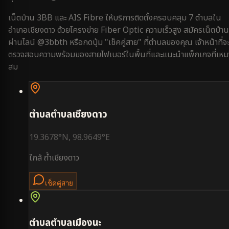
เน็ตบ้าน 3BB และ AIS Fibre ให้บริการติดตั้งครอบคลุม
7
ตำบลใน
อำเภอเชียงดาว
ด้วยโครงข่าย Fiber Optic ความเร็วสูง สมัครเน็ตบ้าน
ผ่านไลน์ @3bbth หรือกดปุ่ม "เช็คคู่สาย" ที่ตำบลของคุณ เจ้าหน้าที่จ
ตรวจสอบความพร้อมของสายไฟเบอร์ในพื้นที่และแนะนำแพ็กเกจที่เหม
สม
ตำบล
ตำบลเชียงดาว
19.3678
°N,
98.9649
°E
ใกล้
ถ้ำเชียงดาว
เช็คคู่สาย
ตำบล
ตำบลเมืองนะ