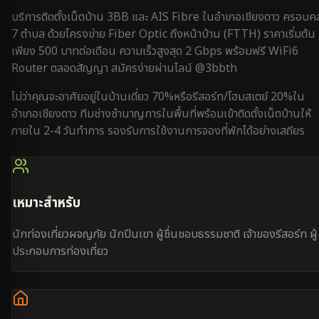
บริการติดตั้งเน็ตบ้าน 3BB และ AIS Fibre ใน
อำเภอเชียงดาว
ครอบคล
7 ตำบล
ด้วยโครงข่าย Fiber Optic ถึงหน้าบ้าน (FTTH) ราคาเริ่มต้น
เพียง 500 บาทต่อเดือน ความเร็วสูงสุด 2 Gbps พร้อมฟรี WiFi6
Router ตลอดสัญญา สมัครง่ายผ่านไลน์ @3bbth
ไม่ว่าคุณจะอาศัยอยู่ใน
บ้านเดี่ยว 70%
หรือ
รีสอร์ท/โฮมสเตย์ 20%
ใน
อำเภอเชียงดาว
ทีมช่างชำนาญการในพื้นที่พร้อมเข้าติดตั้งเน็ตบ้านให้
ภายใน
2-4 วันทำการ
รองรับการใช้งาน
การจองที่พัก
ได้อย่างเสถียร
เหมาะสำหรับ
นักท่องเที่ยวผจญภัย นักปีนเขา ผู้ชื่นชอบธรรมชาติ เจ้าของรีสอร์ท ผู้
ประกอบการท่องเที่ยว