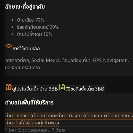
ลักษณะที่อยู่อาศัย
บ้านเดี่ยว 70%
รีสอร์ท/โฮมสเตย์ 20%
บ้านไม้ดั้งเดิม 10%
การใช้งานหลัก
การจองที่พัก, Social Media, ข้อมูลท่องเที่ยว, GPS Navigation,
ติดต่อกับครอบครัว
ดูโปรโมชั่นเน็ตบ้าน 3BB
วิธีขอติดตั้งเน็ต 3BB
ตำบลในพื้นที่ให้บริการ
ตำบลเชียงดาว
ตำบลเมืองนะ
ตำบลเมืองงาย
ตำบลแม่นะ
ตำบลเมืองคอ
ตำบลปิงโค้ง
ตำบลทุ่งข้าวพวง
Fiber Optic ครอบคลุม
7 ตำบล