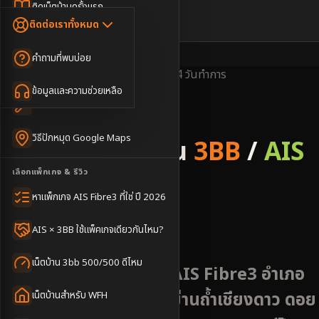
Dongle เน็ตสำรอง
ติดเน็ตบ้านครั้งแรก
🇹🇭
🇬🇧
ติดต่อเราทั้งหมด
เน็ตบ้าน + Netflix
WiFi Router 6
ค่าแรกเข้าเน็ตบ้าน
คำถามที่พบบ่อย
เน็ตบ้าน + บริการเสริม
Mesh WiFi
ติดเน็ตคอนโด อพาร์เมนท์
พื้นที่ให้บริการ
ครอบคลุมดี
ติดตั้งไว
2-4 วันทำการ
เน็ตบ้านแรงทุกชั้น
ข้อมูลและความช่วยเหลือ
WiFi Router 7
เทคนิคขอคิวช่างได้ไว
3BB & AIS Fibre
เน็ตบ้าน Super Mesh
วิธีปักหมุด Google Maps
รับติดตั้งเน็ตบ้าน
3BB
/
AIS
เน็ตบ้าน + เน็ตสำรอง
เลือกแพ็กเกจ & รีวิว
Fibre
เน็ตบ้าน + กล้องวงจรปิด
หาแพ็กเกจ AIS Fibre3 ที่ใช่ ปี 2026
อำเภอเชียงดาว
เน็ตบ้านประกันภัย
AIS × 3BB ใช้แพ็คเกจเดียวกันไหม?
เน็ตบ้าน 3bb 500/500 ดีไหม
✅ ติดตั้งเน็ตบ้าน 3BB AIS Fibre3 อำเภอ
เชียงดาว เชียงใหม่ ⛰️ ย่านถ้ำเชียงดาว ดอย
เน็ตบ้านสำหรับ WFH