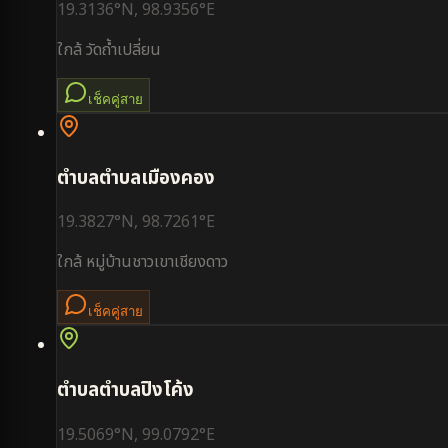
19.3136
°N,
98.9356
°E
ใกล้
วัดถ้ำเปลี่ยน
เช็คคู่สาย
ตำบล
ตำบลเมืองคอง
19.3827
°N,
98.7261
°E
ใกล้
หมู่บ้านชาวเขาเชียงดาว
เช็คคู่สาย
ตำบล
ตำบลปิงโค้ง
19.5069
°N,
99.0792
°E