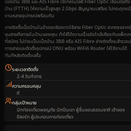
เน็ตบ้าน 3BB และ AIS Fibre ใช้เทคโนโลยี Fiber Optic เชื่อมต่อถึง
บ้าน (FTTH) ให้ความเร็วสูงสุด 2 Gbps สัญญาณเสถียร ไม่กระตุกแม้
งานหลายอุปกรณ์พร้อมกัน
การติดตั้งเน็ตบ้านใน
อำเภอเชียงดาว
ใช้สาย Fiber Optic ลากตรงจากตู
ชุมสายถึงภายในบ้านของคุณ ทำให้ได้ความเร็วจริงใกล้เคียงกับแพ็กเ
ที่สมัคร ไม่ว่าจะเป็นเน็ตบ้าน 3BB หรือ AIS Fibre ช่างติดตั้งจะสำรวจเ
ทางสายและติดตั้งอุปกรณ์ ONU พร้อม WiFi6 Router ให้ใช้งานได้
ทันทีหลังติดตั้งเสร็จ
ระยะเวลาติดตั้ง
2-4 วันทำการ
ความครอบคลุม
ดี
กลุ่มเป้าหมาย
นักท่องเที่ยวผจญภัย นักปีนเขา ผู้ชื่นชอบธรรมชาติ เจ้าของ
รีสอร์ท ผู้ประกอบการท่องเที่ยว