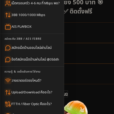
เชียงดาว ราคาเริ่มต้นเพียง 500 บาท 🎯
เน็ตครอบครัว 4-6 คน กี่ Mbps พอ?
เสถียรสูง เหมาะรีสอร์ท ✅ ติดตั้งฟรี
3BB 1000/1000 Mbps
AIS PLAYBOX
7
ตำบล
สมัครกับ 3BB / AIS FIBRE
ครอบคลุมพื้นที่
สมัครเน็ตบ้านออนไลน์ผ่านไลน์
2-4
วันทำการ
ข้อดีสมัครเน็ตบ้านผ่านไลน์ @3bbth
นัดช่างติดตั้ง
ความรู้ & เคล็ดลับการใช้งาน
500
บาท/เดือน
ราคาเริ่มต้น
วางเราเตอร์ตรงไหนดี?
Upload/Download คืออะไร?
ดูแพ็กเกจทั้งหมด
แชทไลน์ @3bbth
FTTH / Fiber Optic คืออะไร?