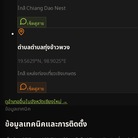
ใกล้
Chiang Dao Nest
เช็คคู่สาย
ตำบล
ตำบลทุ่งข้าวพวง
19.5629
°N,
98.9025
°E
ใกล้
แหล่งท่องเที่ยวเชิงเกษตร
เช็คคู่สาย
ดูอำเภออื่นในจังหวัด
เชียงใหม่
→
ข้อมูลเทคนิค
ข้อมูลเทคนิคและการติดตั้ง