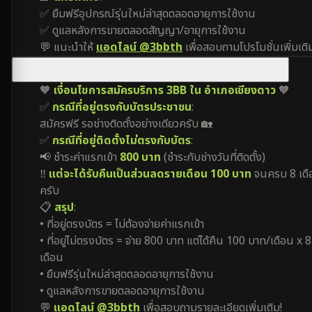
✅ ยืมฟรีอุปกรณ์รุ่นใหม่ล่าสุดตลอดอายุการใช้งาน
✅ ดูแลหลังการขายตลอดสัญญา/อายุการใช้งาน
💬 แนะนำให้
แอดไลน์ @3bbth
เพื่อสอบถามโปรโมชั่นเพิ่มเติ
โปรโมชั่นของเน็ตบ้าน 3BB อำเภอเชียงดาว มีเงื่อนไขอย่างไร?
🧡
เงื่อนไขการสมัครบริการ 3BB ใน อำเภอเชียงดาว
🧡
✅
กรณีที่อยู่ตรงกับบัตรประชาชน
:
สมัครฟรี รอช่างติดตั้งอย่างเดียวครับ 🏡
✅
กรณีที่อยู่ติดตั้งไม่ตรงกับบัตร
:
📢 ชำระค่าแรกเข้า
800 บาท
(ชำระกับช่างวันที่ติดตั้ง)
‼️
แต่จะได้รับคืนเป็นส่วนลดรายเดือน 100 บาท
จนครบ 8 เดื
ครับ
📋
สรุป
:
• ที่อยู่ตรงบัตร = ไม่ต้องจ่ายค่าแรกเข้า
• ที่อยู่ไม่ตรงบัตร = จ่าย 800 บาท แต่ได้คืน 100 บาท/เดือน x 8
เดือน
• ยืมฟรีรุ่นใหม่ล่าสุดตลอดอายุการใช้งาน
• ดูแลหลังการขายตลอดอายุการใช้งาน
💬
แอดไลน์ @3bbth
เพื่อสอบถามรายละเอียดเพิ่มเติม!