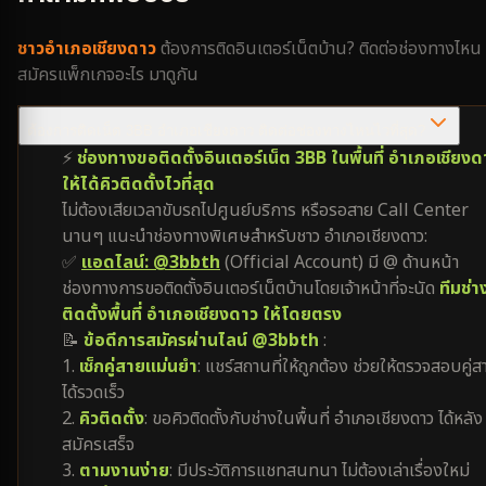
ชาว
อำเภอเชียงดาว
ต้องการติดอินเตอร์เน็ตบ้าน? ติดต่อช่องทางไหน
สมัครแพ็กเกจอะไร มาดูกัน
ต้องการติดเน็ต 3BB อำเภอเชียงดาว ติดต่อช่องทางไหนไวที่สุด?
⚡
ช่องทางขอติดตั้งอินเตอร์เน็ต 3BB ในพื้นที่ อำเภอเชียงด
ให้ได้คิวติดตั้งไวที่สุด
ไม่ต้องเสียเวลาขับรถไปศูนย์บริการ หรือรอสาย Call Center
นานๆ แนะนำช่องทางพิเศษสำหรับชาว อำเภอเชียงดาว:
✅
แอดไลน์: @3bbth
(Official Account) มี @ ด้านหน้า
ช่องทางการขอติดตั้งอินเตอร์เน็ตบ้านโดยเจ้าหน้าที่จะนัด
ทีมช่า
ติดตั้งพื้นที่ อำเภอเชียงดาว ให้โดยตรง
📝
ข้อดีการสมัครผ่านไลน์ @3bbth
:
1.
เช็กคู่สายแม่นยำ
: แชร์สถานที่ให้ถูกต้อง ช่วยให้ตรวจสอบคู่ส
ได้รวดเร็ว
2.
คิวติดตั้ง
: ขอคิวติดตั้งกับช่างในพื้นที่ อำเภอเชียงดาว ได้หลัง
สมัครเสร็จ
3.
ตามงานง่าย
: มีประวัติการแชทสนทนา ไม่ต้องเล่าเรื่องใหม่