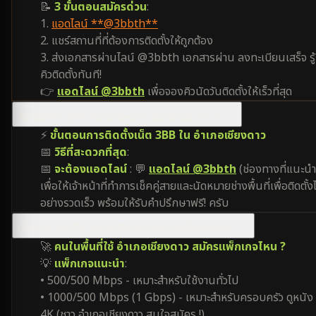
📝
3 ขั้นตอนสมัครด่วน
:
1.
แอดไลน์ **@3bbth**
2. แชร์สถานที่ที่ต้องการติดตั้งให้ถูกต้อง
3. ส่งเอกสารผ่านไลน์ @3bbth เอกสารผ่าน ลงทะเบียนเสร็จ รู้
คิวติดตั้งทันที!
👉
แอดไลน์ @3bbth
เพื่อจองคิวนัดวันติดตั้งให้เร็วที่สุด
ติดเน็ตบ้าน 3BB อำเภอเชียงดาว ต้องทำอย่างไร ?
⚡
ขั้นตอนการติดตั้งเน็ต 3BB ใน อำเภอเชียงดาว
📅
วิธีที่สะดวกที่สุด
:
📅
จะต้องแอดไลน์
: 💬
แอดไลน์ @3bbth
(ช่องทางที่แนะนำ
เพื่อให้เจ้าหน้าที่ทำการเช็คคู่สายและนัดหมายช่างพื้นที่เพื่อติดตั้งไ
อย่างรวดเร็ว พร้อมให้รับคำปรึกษาฟรี! ครับ
เน็ตบ้าน 3BB ใน อำเภอเชียงดาว มีความเร็วเท่าไหร่?
🚀
คนในพื้นที่ใช้ อำเภอเชียงดาว สมัครแพ็กเกจไหน ?
💡
แพ็กเกจแนะนำ
:
• 500/500 Mbps - เหมาะสำหรับใช้งานทั่วไป
• 1000/500 Mbps (1 Gbps) - เหมาะสำหรับครอบครัว ดูหนัง
4K (ชาว อำเภอเชียงดาว สนใจสมัคร !)