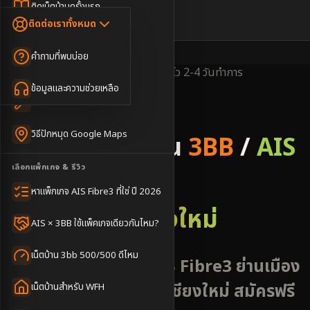
Dongle เน็ตสำรอง
ติดเน็ตบ้านครั้งแรก
🇹🇭
🇬🇧
ติดต่อเราทั้งหมด
เน็ตบ้าน + Netflix
WiFi Router 6
ค่าแรกเข้าเน็ตบ้าน
คำถามที่พบบ่อย
เน็ตบ้าน + บริการเสริม
Mesh WiFi
ติดเน็ตคอนโด อพาร์เมนท์
พื้นที่ให้บริการ
ครอบคลุมดีเยี่ยม
ติดตั้งไว
2-4 วันทำการ
เน็ตบ้านแรงทุกชั้น
ข้อมูลและความช่วยเหลือ
WiFi Router 7
เทคนิคขอคิวช่างได้ไว
3BB & AIS Fibre
เน็ตบ้าน Super Mesh
วิธีปักหมุด Google Maps
รับติดตั้งเน็ตบ้าน
3BB
/
AIS
เน็ตบ้าน + เน็ตสำรอง
เลือกแพ็กเกจ & รีวิว
Fibre
เน็ตบ้าน + กล้องวงจรปิด
หาแพ็กเกจ AIS Fibre3 ที่ใช่ ปี 2026
อำเภอเมืองเชียงใหม่
เน็ตบ้านประกันภัย
AIS × 3BB ใช้แพ็คเกจเดียวกันไหม?
เน็ตบ้าน 3bb 500/500 ดีไหม
สมัครเน็ตบ้าน AIS 3BB Fibre3 ย่านเมือง
เชียงใหม่ ใจกลางเมืองเชียงใหม่ สมัครฟรี
เน็ตบ้านสำหรับ WFH