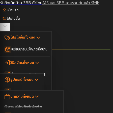
รับติดเน็ตบ้าน 3BB ทั่วไทย
AIS และ 3BB ควบรวมกันแล้ว 💚🧡
หน้าแรก
โปรโมชั่น
ตรวจสอบพื้นที่
โปรโมชั่นทั้งหมด
วิธีสมัคร
เปรียบเทียบแพ็กเกจเน็ตบ้าน
ยอดนิยม
อุปกรณ์
วิธีสมัครทั้งหมด
เน็ตบ้านอย่างเดียว
ขั้นตอนการสมัครเน็ต 3BB
บทความ
เน็ตบ้าน Super Fast
อุปกรณ์ทั้งหมด
3BB ใกล้ฉัน
เน็ตบ้าน 2Gbps
AIS Play Box
ข่าวสาร
บทความทั้งหมด
ติดต่อเรา
IP Camera
ความบันเทิง
เรื่องควรรู้ก่อนติดตั้งเน็ตบ้าน
เน็ตบ้านพร้อมกล่องทีวี