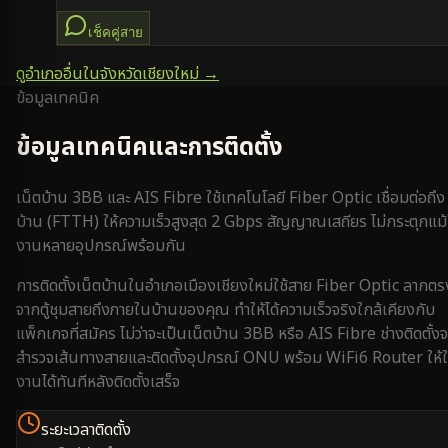
เช็คคู่สาย
ดูอำเภออื่นในจังหวัด
เชียงใหม่
→
ข้อมูลเทคนิค
ข้อมูลเทคนิคและการติดตั้ง
เน็ตบ้าน 3BB และ AIS Fibre ใช้เทคโนโลยี Fiber Optic เชื่อมต่อถึง
บ้าน (FTTH) ให้ความเร็วสูงสุด 2 Gbps สัญญาณเสถียร ไม่กระตุกแม้
งานหลายอุปกรณ์พร้อมกัน
การติดตั้งเน็ตบ้านใน
อำเภอเมืองเชียงใหม่
ใช้สาย Fiber Optic ลากตร
จากตู้ชุมสายถึงภายในบ้านของคุณ ทำให้ได้ความเร็วจริงใกล้เคียงกับ
แพ็กเกจที่สมัคร ไม่ว่าจะเป็นเน็ตบ้าน 3BB หรือ AIS Fibre ช่างติดตั้งจ
สำรวจเส้นทางสายและติดตั้งอุปกรณ์ ONU พร้อม WiFi6 Router ให้ใ
งานได้ทันทีหลังติดตั้งเสร็จ
ระยะเวลาติดตั้ง