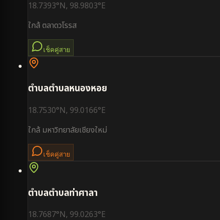
18.7393
°N,
98.9803
°E
ใกล้
ตลาดวโรรส
เช็คคู่สาย
ตำบล
ตำบลหนองหอย
18.7530
°N,
99.0166
°E
ใกล้
มหาวิทยาลัยเชียงใหม่
เช็คคู่สาย
ตำบล
ตำบลท่าศาลา
18.7687
°N,
99.0263
°E