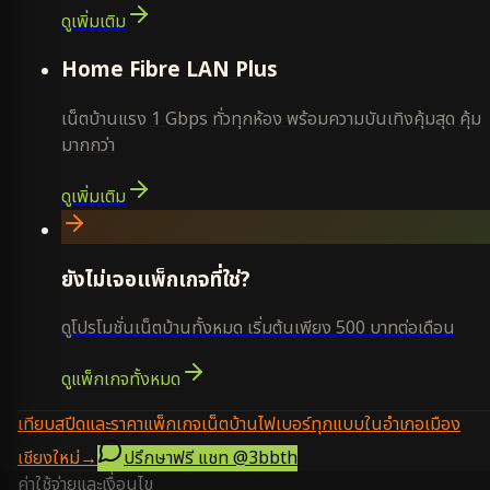
ดูเพิ่มเติม
Home Fibre LAN Plus
เน็ตบ้านแรง 1 Gbps ทั่วทุกห้อง พร้อมความบันเทิงคุ้มสุด คุ้ม
มากกว่า
ดูเพิ่มเติม
ยังไม่เจอแพ็กเกจที่ใช่?
ดูโปรโมชั่นเน็ตบ้านทั้งหมด เริ่มต้นเพียง 500 บาทต่อเดือน
ดูแพ็กเกจทั้งหมด
เทียบสปีดและราคาแพ็กเกจเน็ตบ้านไฟเบอร์ทุกแบบในอำเภอเมือง
เชียงใหม่
→
ปรึกษาฟรี แชท
@3bbth
ค่าใช้จ่ายและเงื่อนไข