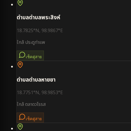
ตำบล
ตำบลพระสิงห์
18.7825
°N,
98.9867
°E
ใกล้
ประตูท่าแพ
เช็คคู่สาย
ตำบล
ตำบลหายยา
18.7751
°N,
98.9853
°E
ใกล้
ตลาดวโรรส
เช็คคู่สาย