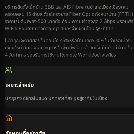
บริการติดตั้งเน็ตบ้าน 3BB และ AIS Fibre ใน
อำเภอเมืองเชียงใหม่
ครอบคลุม
16 ตำบล
ด้วยโครงข่าย Fiber Optic ถึงหน้าบ้าน (FTTH)
ราคาเริ่มต้นเพียง 500 บาทต่อเดือน ความเร็วสูงสุด 2 Gbps พร้อมฟรี
WiFi6 Router ตลอดสัญญา สมัครง่ายผ่านไลน์ @3bbth
ไม่ว่าคุณจะอาศัยอยู่ใน
คอนโด 45%
หรือ
บ้านเดี่ยว 30%
ใน
อำเภอเมือง
เชียงใหม่
ทีมช่างชำนาญการในพื้นที่พร้อมเข้าติดตั้งเน็ตบ้านให้ภายใน
4 วันทำการ
รองรับการใช้งาน
Remote Work
ได้อย่างเสถียร
เหมาะสำหรับ
นักธุรกิจ ดิจิทัลโนแมด นักท่องเที่ยว ผู้อยู่อาศัยในเมือง
ลักษณะที่อยู่อาศัย