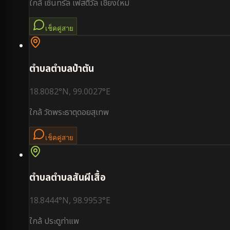
ใกล้
เซ็นทรัล เฟสติวัล เชียงใหม่
เช็คคู่สาย
ตำบล
ตำบลป่าตัน
18.8082
°N,
99.0027
°E
ใกล้
วัดพระธาตุดอยสุเทพ
เช็คคู่สาย
ตำบล
ตำบลสันผีเสื้อ
18.8444
°N,
98.9953
°E
ใกล้
ประตูท่าแพ