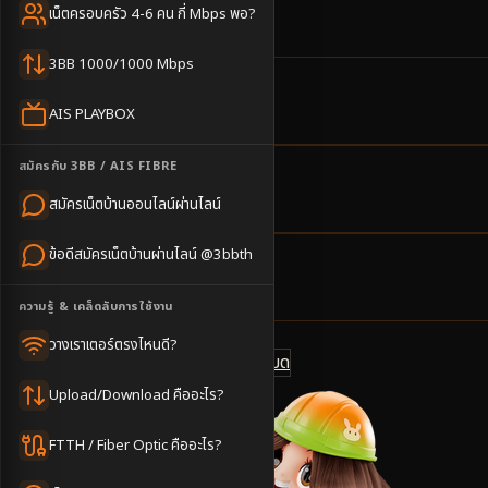
พร้อมยืม อุปกรณ์
เน็ตครอบครัว 4-6 คน กี่ Mbps พอ?
3BB 1000/1000 Mbps
16
ตำบล
AIS PLAYBOX
ครอบคลุมพื้นที่
สมัครกับ 3BB / AIS FIBRE
2-4
วันทำการ
สมัครเน็ตบ้านออนไลน์ผ่านไลน์
นัดช่างติดตั้ง
ข้อดีสมัครเน็ตบ้านผ่านไลน์ @3bbth
500
บาท/เดือน
ราคาเริ่มต้น
ความรู้ & เคล็ดลับการใช้งาน
วางเราเตอร์ตรงไหนดี?
ดูแพ็กเกจทั้งหมด
แชทไลน์ @3bbth
Upload/Download คืออะไร?
FTTH / Fiber Optic คืออะไร?