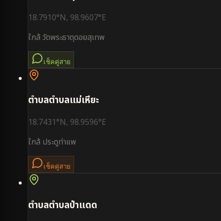
18.7910
°N,
98.9607
°E
ใกล้
วัดพระธาตุดอยสุเทพ
เช็คคู่สาย
ตำบล
ตำบลแม่เหียะ
18.7431
°N,
98.9596
°E
ใกล้
ประตูท่าแพ
เช็คคู่สาย
ตำบล
ตำบลป่าแดด