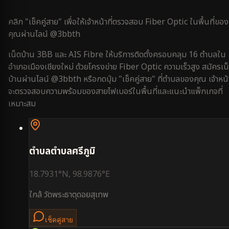
คลิก "เช็คคู่สาย" เพื่อให้เจ้าหน้าที่ตรวจสอบ Fiber Optic ในพื้นที่ของ
คุณผ่านไลน์ @3bbth
เน็ตบ้าน 3BB และ AIS Fibre ให้บริการติดตั้งครอบคลุม
16
ตำบลใน
อำเภอเมืองเชียงใหม่
ด้วยโครงข่าย Fiber Optic ความเร็วสูง สมัครเน
บ้านผ่านไลน์ @3bbth หรือกดปุ่ม "เช็คคู่สาย" ที่ตำบลของคุณ เจ้าหน้า
จะตรวจสอบความพร้อมของสายไฟเบอร์ในพื้นที่และแนะนำแพ็กเกจที่
เหมาะสม
ตำบล
ตำบลศรีภูมิ
18.7931
°N,
98.9876
°E
ใกล้
วัดพระธาตุดอยสุเทพ
เช็คคู่สาย