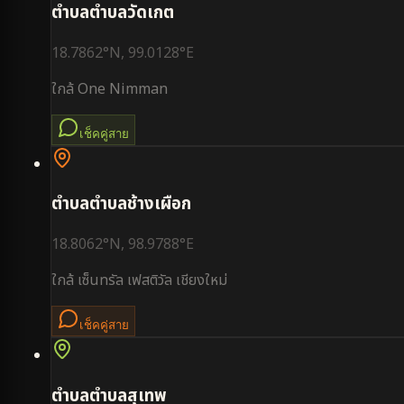
ตำบล
ตำบลวัดเกต
18.7862
°N,
99.0128
°E
ใกล้
One Nimman
เช็คคู่สาย
ตำบล
ตำบลช้างเผือก
18.8062
°N,
98.9788
°E
ใกล้
เซ็นทรัล เฟสติวัล เชียงใหม่
เช็คคู่สาย
ตำบล
ตำบลสุเทพ