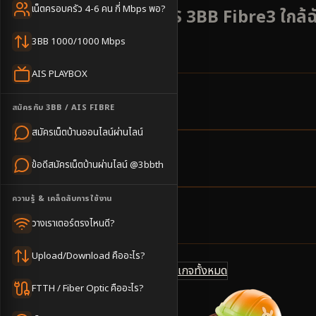
เน็ตครอบครัว 4-6 คน กี่ Mbps พอ?
สมัครเน็ตบ้าน AIS 3BB Fibre3 ใกล้ฉ
@3bbth
3BB 1000/1000 Mbps
AIS PLAYBOX
9
ตำบล
สมัครกับ 3BB / AIS FIBRE
ครอบคลุมพื้นที่
สมัครเน็ตบ้านออนไลน์ผ่านไลน์
2-4
วันทำการ
ข้อดีสมัครเน็ตบ้านผ่านไลน์ @3bbth
นัดช่างติดตั้ง
ความรู้ & เคล็ดลับการใช้งาน
500
บาท/เดือน
วางเราเตอร์ตรงไหนดี?
ราคาเริ่มต้น
Upload/Download คืออะไร?
ดูแพ็กเกจทั้งหมด
แชทไลน์ @3bbth
FTTH / Fiber Optic คืออะไร?