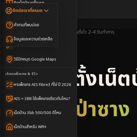
Dongle เน็ตสำรอง
ติดเน็ตบ้านครั้งแรก
🇹🇭
🇬🇧
ติดต่อเราทั้งหมด
เน็ตบ้าน + Netflix
WiFi Router 6
ค่าแรกเข้าเน็ตบ้าน
คำถามที่พบบ่อย
เน็ตบ้าน + บริการเสริม
Mesh WiFi
ติดเน็ตคอนโด อพาร์เมนท์
พื้นที่ให้บริการ
ครอบคลุมดี
ติดตั้งไว
2-4 วันทำการ
เน็ตบ้านแรงทุกชั้น
ข้อมูลและความช่วยเหลือ
WiFi Router 7
เทคนิคขอคิวช่างได้ไว
3BB & AIS Fibre
เน็ตบ้าน Super Mesh
วิธีปักหมุด Google Maps
เน็ตบ้าน + เน็ตสำรอง
รับติดตั้งเน็ต
เลือกแพ็กเกจ & รีวิว
เน็ตบ้าน + กล้องวงจรปิด
หาแพ็กเกจ AIS Fibre3 ที่ใช่ ปี 2026
เน็ตบ้านประกันภัย
อำเภอป่าซาง
AIS × 3BB ใช้แพ็คเกจเดียวกันไหม?
เน็ตบ้าน 3bb 500/500 ดีไหม
เน็ตบ้านสำหรับ WFH