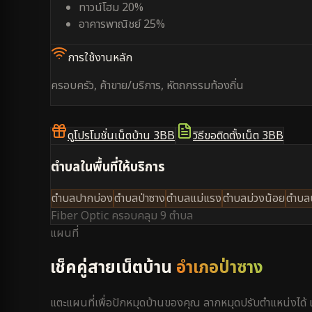
ทาวน์โฮม 20%
อาคารพาณิชย์ 25%
การใช้งานหลัก
ครอบครัว, ค้าขาย/บริการ, หัตถกรรมท้องถิ่น
ดูโปรโมชั่นเน็ตบ้าน 3BB
วิธีขอติดตั้งเน็ต 3BB
ตำบลในพื้นที่ให้บริการ
ตำบลปากบ่อง
ตำบลป่าซาง
ตำบลแม่แรง
ตำบลม่วงน้อย
ตำบลบ
Fiber Optic ครอบคลุม
9 ตำบล
แผนที่
เช็คคู่สายเน็ตบ้าน
อำเภอป่าซาง
แตะแผนที่เพื่อปักหมุดบ้านของคุณ ลากหมุดปรับตำแหน่งได