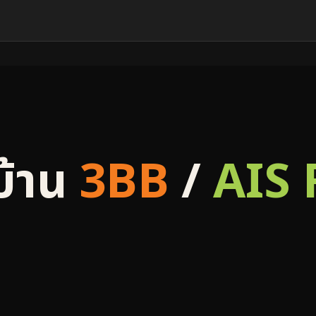
บ้าน
3BB
/
AIS 