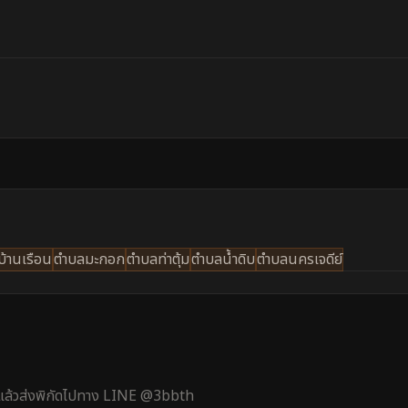
้านเรือน
ตำบลมะกอก
ตำบลท่าตุ้ม
ตำบลน้ำดิบ
ตำบลนครเจดีย์
้ แล้วส่งพิกัดไปทาง LINE @3bbth