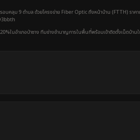
รอบคลุม
9 ตำบล
ด้วยโครงข่าย Fiber Optic ถึงหน้าบ้าน (FTTH) ราคาเ
 @3bbth
 20%
ใน
อำเภอป่าซาง
ทีมช่างชำนาญการในพื้นที่พร้อมเข้าติดตั้งเน็ตบ้าน