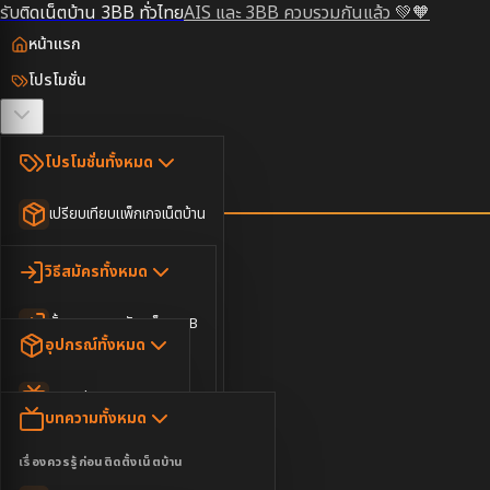
รับติดเน็ตบ้าน 3BB ทั่วไทย
AIS และ 3BB ควบรวมกันแล้ว 💚🧡
หน้าแรก
โปรโมชั่น
ตรวจสอบพื้นที่
โปรโมชั่นทั้งหมด
วิธีสมัคร
เปรียบเทียบแพ็กเกจเน็ตบ้าน
ยอดนิยม
อุปกรณ์
วิธีสมัครทั้งหมด
เน็ตบ้านอย่างเดียว
ขั้นตอนการสมัครเน็ต 3BB
บทความ
เน็ตบ้าน Super Fast
อุปกรณ์ทั้งหมด
3BB ใกล้ฉัน
เน็ตบ้าน 2Gbps
AIS Play Box
ข่าวสาร
บทความทั้งหมด
ติดต่อเรา
IP Camera
ความบันเทิง
เรื่องควรรู้ก่อนติดตั้งเน็ตบ้าน
เน็ตบ้านพร้อมกล่องทีวี