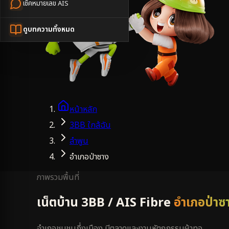
เช็คหมายเลข AIS
ดูบทความทั้งหมด
หน้าหลัก
3BB ใกล้ฉัน
ลำพูน
อำเภอป่าซาง
ภาพรวมพื้นที่
เน็ตบ้าน 3BB / AIS Fibre
อำเภอป่าซ
อำเภอชุมชนกึ่งเมือง มีตลาดและงานหัตถกรรมผ้าทอ