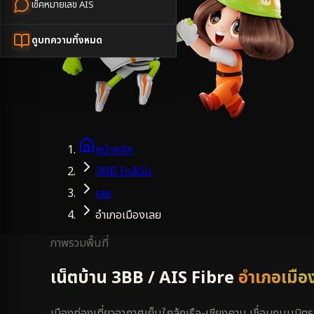
เช็คหมายเลข AIS
ดูบทความทั้งหมด
หน้าหลัก
3BB ใกล้ฉัน
เลย
อำเภอเมืองเลย
ภาพรวมพื้นที่
เน็ตบ้าน 3BB / AIS Fibre
อำเภอเมือ
เมืองท่องเที่ยวอากาศเย็นใกล้ภูเรือ-เชียงคาน เชื่อมถนนมิ