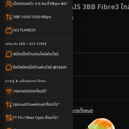
เน็ตครอบครัว 4-6 คน กี่ Mbps พอ?
บริการติดตั้งเน็ต AIS 3BB Fibre3 ใกล
แอดไลน์ @3bbth
3BB 1000/1000 Mbps
AIS PLAYBOX
14
ตำบล
สมัครกับ 3BB / AIS FIBRE
ครอบคลุมพื้นที่
สมัครเน็ตบ้านออนไลน์ผ่านไลน์
2-3
วันทำการ
ข้อดีสมัครเน็ตบ้านผ่านไลน์ @3bbth
นัดช่างติดตั้ง
ความรู้ & เคล็ดลับการใช้งาน
500
บาท/เดือน
วางเราเตอร์ตรงไหนดี?
ราคาเริ่มต้น
Upload/Download คืออะไร?
ดูแพ็กเกจทั้งหมด
แชทไลน์ @3bbth
FTTH / Fiber Optic คืออะไร?