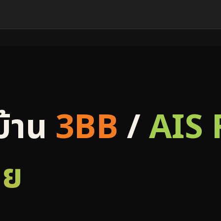
บ้าน
3BB
/
AIS 
ลย