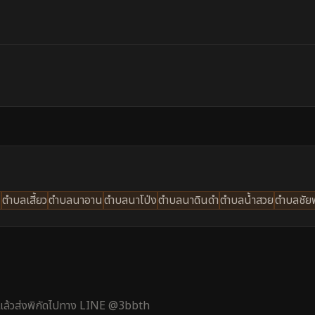
น
ตำบลเสี้ยว
ตำบลนาอาน
ตำบลนาโป่ง
ตำบลนาดินดำ
ตำบลน้ำสวย
ตำบลชัย
้ แล้วส่งพิกัดไปทาง LINE @3bbth