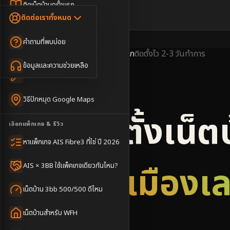
Dongle เน็ตสำรอง
ติดเน็ตบ้านครั้งแรก
🇹🇭
🇬🇧
ติดต่อเราทั้งหมด
เน็ตบ้าน + Netflix
WiFi Router 6
ค่าแรกเข้าเน็ตบ้าน
คำถามที่พบบ่อย
เน็ตบ้าน + บริการเสริม
Mesh WiFi
ติดเน็ตคอนโด อพาร์เมนท์
พื้นที่ให้บริการ
ครอบคลุมดีมาก
ติดตั้งไว
2-3 วันทำการ
เน็ตบ้านแรงทุกชั้น
ข้อมูลและความช่วยเหลือ
WiFi Router 7
เทคนิคขอคิวช่างได้ไว
3BB & AIS Fibre
เน็ตบ้าน Super Mesh
วิธีปักหมุด Google Maps
เน็ตบ้าน + เน็ตสำรอง
รับติดตั้งเน็ต
เลือกแพ็กเกจ & รีวิว
เน็ตบ้าน + กล้องวงจรปิด
หาแพ็กเกจ AIS Fibre3 ที่ใช่ ปี 2026
เน็ตบ้านประกันภัย
อำเภอเมืองเ
AIS × 3BB ใช้แพ็คเกจเดียวกันไหม?
เน็ตบ้าน 3bb 500/500 ดีไหม
เน็ตบ้านสำหรับ WFH