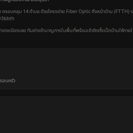
ย
ครอบคลุม
14 ตำบล
ด้วยโครงข่าย Fiber Optic ถึงหน้าบ้าน (FTTH) รา
 @3bbth
อำเภอเมืองเลย
ทีมช่างชำนาญการในพื้นที่พร้อมเข้าติดตั้งเน็ตบ้านให้ภาย
ครอบครัว