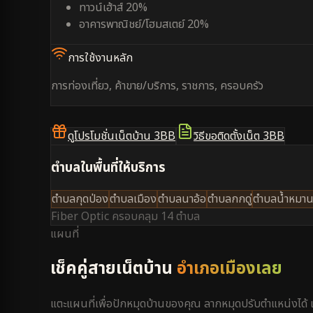
ทาวน์เฮ้าส์ 20%
อาคารพาณิชย์/โฮมสเตย์ 20%
การใช้งานหลัก
การท่องเที่ยว, ค้าขาย/บริการ, ราชการ, ครอบครัว
ดูโปรโมชั่นเน็ตบ้าน 3BB
วิธีขอติดตั้งเน็ต 3BB
ตำบลในพื้นที่ให้บริการ
ตำบลกุดป่อง
ตำบลเมือง
ตำบลนาอ้อ
ตำบลกกดู่
ตำบลน้ำหมา
Fiber Optic ครอบคลุม
14 ตำบล
แผนที่
เช็คคู่สายเน็ตบ้าน
อำเภอเมืองเลย
แตะแผนที่เพื่อปักหมุดบ้านของคุณ ลากหมุดปรับตำแหน่งได