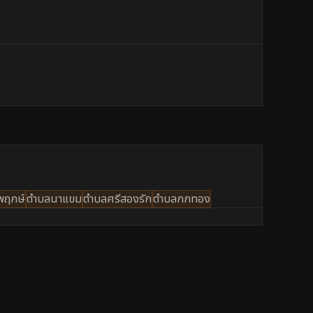
พฤกษ์
ตำบลนาแขม
ตำบลศรีสองรัก
ตำบลกกทอง