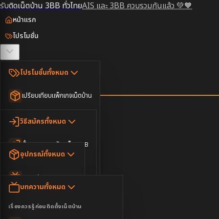
รับติดเน็ตบ้าน 3BB ทั่วไทย
AIS และ 3BB ควบรวมกันแล้ว 💚🧡
หน้าแรก
โปรโมชั่น
ตรวจสอบพื้นที่
โปรโมชั่นทั้งหมด
วิธีสมัคร
เปรียบเทียบแพ็กเกจเน็ตบ้าน
ยอดนิยม
อุปกรณ์
วิธีสมัครทั้งหมด
เน็ตบ้านอย่างเดียว
ขั้นตอนการสมัครเน็ต 3BB
บทความ
เน็ตบ้าน Super Fast
อุปกรณ์ทั้งหมด
3BB ใกล้ฉัน
เน็ตบ้าน 2Gbps
AIS Play Box
ข่าวสาร
บทความทั้งหมด
ติดต่อเรา
IP Camera
ความบันเทิง
เรื่องควรรู้ก่อนติดตั้งเน็ตบ้าน
เน็ตบ้านพร้อมกล่องทีวี