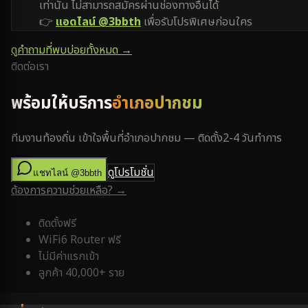
เท่านั้น ไม่สามารถสมัครผ่านช่องทางอื่นได้
👉
แอดไลน์ @3bbth
เพื่อรับโปรพิเศษก่อนใคร
ดูคำถามที่พบบ่อยทั้งหมด →
ติดต่อเรา
พร้อมให้บริการ
อำเภอปากชม
ทีมงานท้องถิ่น เข้าใจพื้นที่
อำเภอปากชม
— ติดตั้ง
2-4 วันทำการ
ดูโปรโมชั่น
แชทไลน์ @3bbth
ต้องการความช่วยเหลือ? →
ติดตั้งฟรี
WiFi6 Router ฟรี
ไม่มีค่าแรกเข้า
ลูกค้า 40,000+ ราย