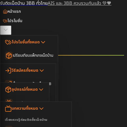
รับติดเน็ตบ้าน 3BB ทั่วไทย
AIS และ 3BB ควบรวมกันแล้ว 💚🧡
หน้าแรก
โปรโมชั่น
ตรวจสอบพื้นที่
โปรโมชั่นทั้งหมด
วิธีสมัคร
เปรียบเทียบแพ็กเกจเน็ตบ้าน
ยอดนิยม
อุปกรณ์
วิธีสมัครทั้งหมด
เน็ตบ้านอย่างเดียว
ขั้นตอนการสมัครเน็ต 3BB
บทความ
เน็ตบ้าน Super Fast
อุปกรณ์ทั้งหมด
3BB ใกล้ฉัน
เน็ตบ้าน 2Gbps
AIS Play Box
ข่าวสาร
บทความทั้งหมด
ติดต่อเรา
IP Camera
ความบันเทิง
เรื่องควรรู้ก่อนติดตั้งเน็ตบ้าน
เน็ตบ้านพร้อมกล่องทีวี