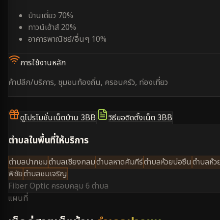
บ้านเดี่ยว 70%
ทาวน์เฮ้าส์ 20%
อาคารพาณิชย์/อื่นๆ 10%
การใช้งานหลัก
ค้าปลีก/บริการ, ชุมชนท้องถิ่น, ครอบครัว, ท่องเที่ยว
ดูโปรโมชั่นเน็ตบ้าน 3BB
วิธีขอติดตั้งเน็ต 3BB
ตำบลในพื้นที่ให้บริการ
ตำบลปากชม
ตำบลเชียงกลม
ตำบลหาดคัมภีร์
ตำบลห้วยบ่อซืน
ตำบลห้ว
พิชัย
ตำบลชมเจริญ
Fiber Optic ครอบคลุม
6 ตำบล
แผนที่