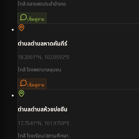
ใกล้
ตลาดสดประจำอำเภอ
เช็คคู่สาย
ตำบล
ตำบลหาดคัมภีร์
18.2001
°N,
102.0592
°E
ใกล้
โรงพยาบาลชุมชน
เช็คคู่สาย
ตำบล
ตำบลห้วยบ่อซืน
17.7541
°N,
101.9759
°E
ใกล้
โรงเรียน/สถานศึกษา