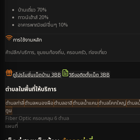
บ้านเดี่ยว 70%
ทาวน์เฮ้าส์ 20%
อาคารพาณิชย์/อื่นๆ 10%
การใช้งานหลัก
ค้าปลีก/บริการ, ชุมชนท้องถิ่น, ครอบครัว, ท่องเที่ยว
ดูโปรโมชั่นเน็ตบ้าน 3BB
วิธีขอติดตั้งเน็ต 3BB
ตำบลในพื้นที่ให้บริการ
ตำบลท่าลี่
ตำบลหนองผือ
ตำบลอาฮี
ตำบลน้ำแคม
ตำบลโคกใหญ่
ตำบลน
ทูน
Fiber Optic ครอบคลุม
6 ตำบล
แผนที่