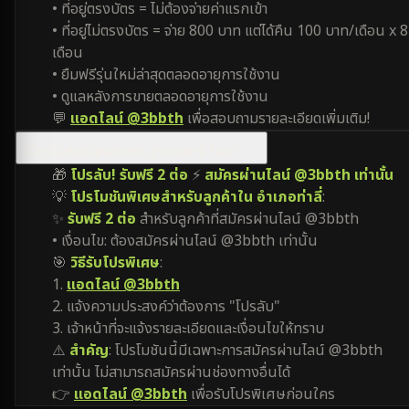
• ที่อยู่ตรงบัตร = ไม่ต้องจ่ายค่าแรกเข้า
• ที่อยู่ไม่ตรงบัตร = จ่าย 800 บาท แต่ได้คืน 100 บาท/เดือน x 8
เดือน
• ยืมฟรีรุ่นใหม่ล่าสุดตลอดอายุการใช้งาน
• ดูแลหลังการขายตลอดอายุการใช้งาน
💬
แอดไลน์ @3bbth
เพื่อสอบถามรายละเอียดเพิ่มเติม!
มีโปรโมชันพิเศษสำหรับ อำเภอท่าลี่ ไหม?
🎁
โปรลับ! รับฟรี 2 ต่อ
⚡
สมัครผ่านไลน์ @3bbth เท่านั้น
💡
โปรโมชันพิเศษสำหรับลูกค้าใน อำเภอท่าลี่
:
✨
รับฟรี 2 ต่อ
สำหรับลูกค้าที่สมัครผ่านไลน์ @3bbth
• เงื่อนไข: ต้องสมัครผ่านไลน์ @3bbth เท่านั้น
🎯
วิธีรับโปรพิเศษ
:
1.
แอดไลน์ @3bbth
2. แจ้งความประสงค์ว่าต้องการ "โปรลับ"
3. เจ้าหน้าที่จะแจ้งรายละเอียดและเงื่อนไขให้ทราบ
⚠️
สำคัญ
: โปรโมชันนี้มีเฉพาะการสมัครผ่านไลน์ @3bbth
เท่านั้น ไม่สามารถสมัครผ่านช่องทางอื่นได้
👉
แอดไลน์ @3bbth
เพื่อรับโปรพิเศษก่อนใคร