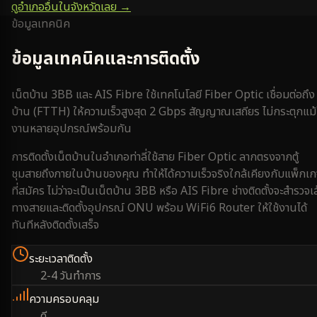
ดูอำเภออื่นในจังหวัด
เลย
→
ข้อมูลเทคนิค
ข้อมูลเทคนิคและการติดตั้ง
เน็ตบ้าน 3BB และ AIS Fibre ใช้เทคโนโลยี Fiber Optic เชื่อมต่อถึง
บ้าน (FTTH) ให้ความเร็วสูงสุด 2 Gbps สัญญาณเสถียร ไม่กระตุกแม้
งานหลายอุปกรณ์พร้อมกัน
การติดตั้งเน็ตบ้านใน
อำเภอท่าลี่
ใช้สาย Fiber Optic ลากตรงจากตู้
ชุมสายถึงภายในบ้านของคุณ ทำให้ได้ความเร็วจริงใกล้เคียงกับแพ็กเ
ที่สมัคร ไม่ว่าจะเป็นเน็ตบ้าน 3BB หรือ AIS Fibre ช่างติดตั้งจะสำรวจเ
ทางสายและติดตั้งอุปกรณ์ ONU พร้อม WiFi6 Router ให้ใช้งานได้
ทันทีหลังติดตั้งเสร็จ
ระยะเวลาติดตั้ง
2-4 วันทำการ
ความครอบคลุม
ดี