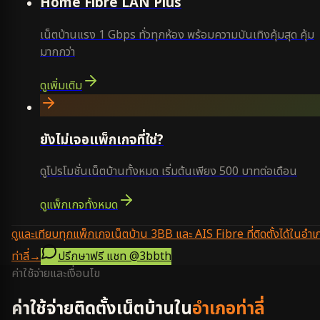
Home Fibre LAN Plus
เน็ตบ้านแรง 1 Gbps ทั่วทุกห้อง พร้อมความบันเทิงคุ้มสุด คุ้ม
มากกว่า
ดูเพิ่มเติม
ยังไม่เจอแพ็กเกจที่ใช่?
ดูโปรโมชั่นเน็ตบ้านทั้งหมด เริ่มต้นเพียง 500 บาทต่อเดือน
ดูแพ็กเกจทั้งหมด
ดูและเทียบทุกแพ็กเกจเน็ตบ้าน 3BB และ AIS Fibre ที่ติดตั้งได้ในอำเ
ท่าลี่
→
ปรึกษาฟรี แชท
@3bbth
ค่าใช้จ่ายและเงื่อนไข
ค่าใช้จ่ายติดตั้งเน็ตบ้านใน
อำเภอท่าลี่