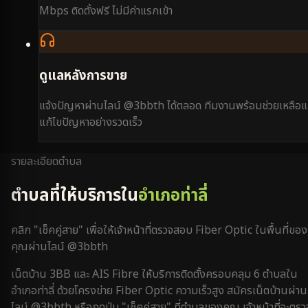
Mbps ติดตั้งฟรี ไม่มีค่าแรกเข้า
ดูแลหลังการขาย
แจ้งปัญหาผ่านไลน์ @3bbth ได้ตลอด ทีมงานพร้อมช่วยเหลือแ
แก้ไขปัญหาอย่างรวดเร็ว
รายละเอียดตำบล
ตำบลที่ให้บริการใน
อำเภอท่าลี่
คลิก "เช็คคู่สาย" เพื่อให้เจ้าหน้าที่ตรวจสอบ Fiber Optic ในพื้นที่ของ
คุณผ่านไลน์ @3bbth
เน็ตบ้าน 3BB และ AIS Fibre ให้บริการติดตั้งครอบคลุม
6
ตำบลใน
อำเภอท่าลี่
ด้วยโครงข่าย Fiber Optic ความเร็วสูง สมัครเน็ตบ้านผ่าน
ไลน์ @3bbth หรือกดปุ่ม "เช็คคู่สาย" ที่ตำบลของคุณ เจ้าหน้าที่จะตรว