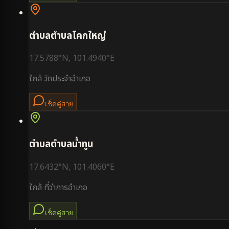
ตำบล
ตำบลโคกใหญ่
17.5788
°N,
101.4940
°E
ใกล้
วัดประจำอำเภอ
เช็คคู่สาย
ตำบล
ตำบลน้ำทูน
17.6432
°N,
101.4060
°E
ใกล้
ที่ว่าการอำเภอ
เช็คคู่สาย