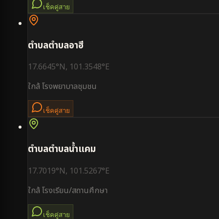
เช็คคู่สาย
ตำบล
ตำบลอาฮี
17.6645
°N,
101.3548
°E
ใกล้
โรงพยาบาลชุมชน
เช็คคู่สาย
ตำบล
ตำบลน้ำแคม
17.7019
°N,
101.5267
°E
ใกล้
โรงเรียน/สถานศึกษา
เช็คคู่สาย