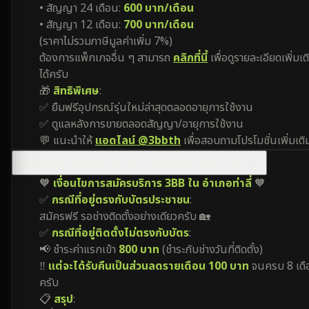
• สัญญา 24 เดือน:
600 บาท/เดือน
• สัญญา 12 เดือน:
700 บาท/เดือน
(ราคาไม่รวมภาษีมูลค่าเพิ่ม 7%)
ต้องการแพ็กเกจอื่น ๆ สามารถ
คลิกที่นี้
เพื่อดูรายละเอียดเพิ่มเต
ได้ครับ
🎁
สิทธิพิเศษ
:
✅ ยืมฟรีอุปกรณ์รุ่นใหม่ล่าสุดตลอดอายุการใช้งาน
✅ ดูแลหลังการขายตลอดสัญญา/อายุการใช้งาน
💬 แนะนำให้
แอดไลน์ @3bbth
เพื่อสอบถามโปรโมชั่นเพิ่มเติ
โปรโมชั่นของเน็ตบ้าน 3BB อำเภอท่าลี่ มีเงื่อนไขอย่างไร?
🧡
เงื่อนไขการสมัครบริการ 3BB ใน อำเภอท่าลี่
🧡
✅
กรณีที่อยู่ตรงกับบัตรประชาชน
:
สมัครฟรี รอช่างติดตั้งอย่างเดียวครับ 🏡
✅
กรณีที่อยู่ติดตั้งไม่ตรงกับบัตร
:
📢 ชำระค่าแรกเข้า
800 บาท
(ชำระกับช่างวันที่ติดตั้ง)
‼️
แต่จะได้รับคืนเป็นส่วนลดรายเดือน 100 บาท
จนครบ 8 เดื
ครับ
📋
สรุป
: