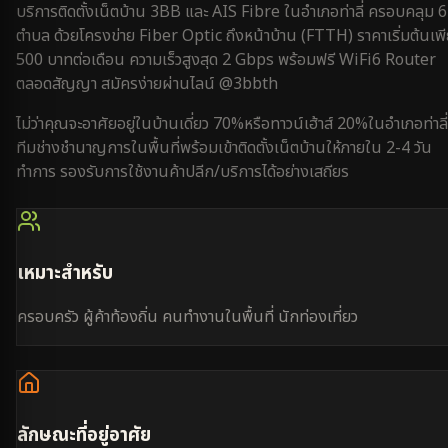
บริการติดตั้งเน็ตบ้าน 3BB และ AIS Fibre ใน
อำเภอท่าลี่
ครอบคลุม
6
ตำบล
ด้วยโครงข่าย Fiber Optic ถึงหน้าบ้าน (FTTH) ราคาเริ่มต้นเพ
500 บาทต่อเดือน ความเร็วสูงสุด 2 Gbps พร้อมฟรี WiFi6 Router
ตลอดสัญญา สมัครง่ายผ่านไลน์ @3bbth
ไม่ว่าคุณจะอาศัยอยู่ใน
บ้านเดี่ยว 70%
หรือ
ทาวน์เฮ้าส์ 20%
ใน
อำเภอท่าลี่
ทีมช่างชำนาญการในพื้นที่พร้อมเข้าติดตั้งเน็ตบ้านให้ภายใน
2-4 วัน
ทำการ
รองรับการใช้งาน
ค้าปลีก/บริการ
ได้อย่างเสถียร
เหมาะสำหรับ
ครอบครัว ผู้ค้าท้องถิ่น คนทำงานในพื้นที่ นักท่องเที่ยว
ลักษณะที่อยู่อาศัย