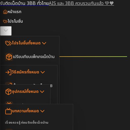
รับติดเน็ตบ้าน 3BB ทั่วไทย
AIS และ 3BB ควบรวมกันแล้ว 💚🧡
หน้าแรก
โปรโมชั่น
ตรวจสอบพื้นที่
โปรโมชั่นทั้งหมด
วิธีสมัคร
เปรียบเทียบแพ็กเกจเน็ตบ้าน
ยอดนิยม
อุปกรณ์
วิธีสมัครทั้งหมด
เน็ตบ้านอย่างเดียว
ขั้นตอนการสมัครเน็ต 3BB
บทความ
เน็ตบ้าน Super Fast
อุปกรณ์ทั้งหมด
3BB ใกล้ฉัน
เน็ตบ้าน 2Gbps
AIS Play Box
ข่าวสาร
บทความทั้งหมด
ติดต่อเรา
IP Camera
ความบันเทิง
เรื่องควรรู้ก่อนติดตั้งเน็ตบ้าน
เน็ตบ้านพร้อมกล่องทีวี