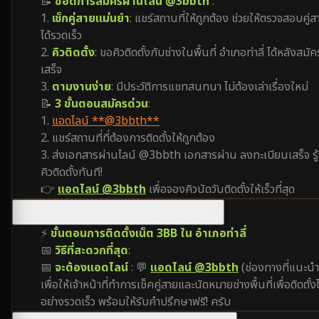
📝
ข้อดีการสมัครผ่านไลน์ @3bbth
:
1.
เช็กคู่สายแม่นยำ
: แชร์สถานที่ให้ถูกต้อง ช่วยให้ตรวจสอบคู่ส
ได้รวดเร็ว
2.
คิวติดตั้ง
: ขอคิวติดตั้งกับช่างในพื้นที่ อำเภอท่าลี่ ได้หลังสมัค
เสร็จ
3.
ตามงานง่าย
: มีประวัติการแชทสนทนา ไม่ต้องเล่าเรื่องใหม่
📝
3 ขั้นตอนสมัครด่วน
:
1.
แอดไลน์ **@3bbth**
2. แชร์สถานที่ที่ต้องการติดตั้งให้ถูกต้อง
3. ส่งเอกสารผ่านไลน์ @3bbth เอกสารผ่าน ลงทะเบียนเสร็จ รู้
คิวติดตั้งทันที!
👉
แอดไลน์ @3bbth
เพื่อจองคิวนัดวันติดตั้งให้เร็วที่สุด
ติดเน็ตบ้าน 3BB อำเภอท่าลี่ ต้องทำอย่างไร ?
⚡
ขั้นตอนการติดตั้งเน็ต 3BB ใน อำเภอท่าลี่
📅
วิธีที่สะดวกที่สุด
:
📅
จะต้องแอดไลน์
: 💬
แอดไลน์ @3bbth
(ช่องทางที่แนะนำ
เพื่อให้เจ้าหน้าที่ทำการเช็คคู่สายและนัดหมายช่างพื้นที่เพื่อติดตั้งไ
อย่างรวดเร็ว พร้อมให้รับคำปรึกษาฟรี! ครับ