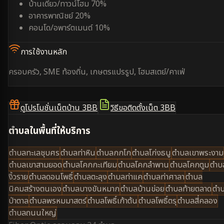
บ้านเดี่ยว/ทาวน์โฮม 70%
อาคารพาณิชย์ 20%
คอนโด/อพาร์ตเมนต์ 10%
การใช้งานหลัก
ครอบครัว, SME ท้องถิ่น, เกษตรแปรรูป, โฮมสเตย์/คาเฟ่
ดูโปรโมชั่นเน็ตบ้าน 3BB
วิธีขอติดตั้งเน็ต 3BB
ตำบลในพื้นที่ให้บริการ
ตำบลทะเลชุบศร
ตำบลท่าหิน
ตำบลกกโก
ตำบลโก่งธนู
ตำบลเขาพระงาม
ตำบลเขาสามยอด
ตำบลโคกกะเทียม
ตำบลโคกลำพาน
ตำบลโคกตูม
ตำบ
งิ้วราย
ตำบลดอนโพธิ์
ตำบลตะลุง
ตำบลท่าแค
ตำบลท่าศาลา
ตำบล
นิคมสร้างตนเอง
ตำบลบางขันหมาก
ตำบลบ้านข่อย
ตำบลท้ายตลาด
ตำ
ป่าตาล
ตำบลพรหมมาสตร์
ตำบลโพธิ์เก้าต้น
ตำบลโพธิ์ตรุ
ตำบลสี่คลอง
ตำบลถนนใหญ่