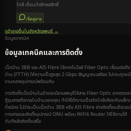
ใกล้
เขื่อนป่าสักชลสิทธิ์
เช็คคู่สาย
ดูอำเภออื่นในจังหวัด
ลพบุรี
→
ข้อมูลเทคนิค
ข้อมูลเทคนิคและการติดตั้ง
เน็ตบ้าน 3BB และ AIS Fibre ใช้เทคโนโลยี Fiber Optic เชื่อมต่อถึง
บ้าน (FTTH) ให้ความเร็วสูงสุด 2 Gbps สัญญาณเสถียร ไม่กระตุกแม้
งานหลายอุปกรณ์พร้อมกัน
การติดตั้งเน็ตบ้านใน
อำเภอเมืองลพบุรี
ใช้สาย Fiber Optic ลากตรงจ
ตู้ชุมสายถึงภายในบ้านของคุณ ทำให้ได้ความเร็วจริงใกล้เคียงกับแพ็ก
ที่สมัคร ไม่ว่าจะเป็นเน็ตบ้าน 3BB หรือ AIS Fibre ช่างติดตั้งจะสำรวจเ
ทางสายและติดตั้งอุปกรณ์ ONU พร้อม WiFi6 Router ให้ใช้งานได้
ทันทีหลังติดตั้งเสร็จ