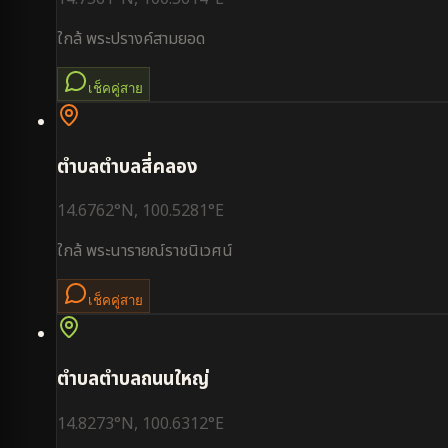
ใกล้
พระปรางค์สามยอด
เช็คคู่สาย
ตำบล
ตำบลสี่คลอง
14.6762
°N,
100.5281
°E
ใกล้
พระนารายณ์ราชนิเวศน์
เช็คคู่สาย
ตำบล
ตำบลถนนใหญ่
14.8273
°N,
100.6312
°E