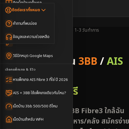
Dongle เน็ตสำรอง
ติดเน็ตบ้านครั้งแรก
🇹🇭
🇬🇧
ติดต่อเราทั้งหมด
เน็ตบ้าน + Netflix
WiFi Router 6
ค่าแรกเข้าเน็ตบ้าน
คำถามที่พบบ่อย
เน็ตบ้าน + บริการเสริม
Mesh WiFi
ติดเน็ตคอนโด อพาร์เมนท์
พื้นที่ให้บริการ
ครอบคลุมดีมาก
ติดตั้งไว
1-3 วันทำการ
เน็ตบ้านแรงทุกชั้น
ข้อมูลและความช่วยเหลือ
WiFi Router 7
เทคนิคขอคิวช่างได้ไว
3BB & AIS Fibre
เน็ตบ้าน Super Mesh
วิธีปักหมุด Google Maps
รับติดตั้งเน็ตบ้าน
3BB
/
AIS
เน็ตบ้าน + เน็ตสำรอง
เลือกแพ็กเกจ & รีวิว
Fibre
เน็ตบ้าน + กล้องวงจรปิด
หาแพ็กเกจ AIS Fibre 3 ที่ใช่ ปี 2026
อำเภอเมืองลพบุรี
เน็ตบ้านประกันภัย
AIS × 3BB ใช้แพ็คเกจเดียวกันไหม?
เน็ตบ้าน 3bb 500/500 ดีไหม
บริการติดตั้งเน็ต AIS 3BB Fibre3 ใกล้ฉัน
พื้นที่เมืองลพบุรี สถานีทหาร/คลัง สมัครง่า
เน็ตบ้านสำหรับ WFH