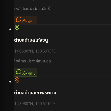
ใกล้
เขื่อนป่าสักชลสิทธิ์
เช็คคู่สาย
ตำบล
ตำบลโก่งธนู
14.6690
°N,
100.5975
°E
ใกล้
พระปรางค์สามยอด
เช็คคู่สาย
ตำบล
ตำบลเขาพระงาม
14.8980
°N,
100.6110
°E