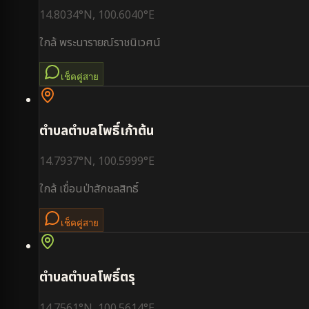
14.8034
°N,
100.6040
°E
ใกล้
พระนารายณ์ราชนิเวศน์
เช็คคู่สาย
ตำบล
ตำบลโพธิ์เก้าต้น
14.7937
°N,
100.5999
°E
ใกล้
เขื่อนป่าสักชลสิทธิ์
เช็คคู่สาย
ตำบล
ตำบลโพธิ์ตรุ
14.7561
°N,
100.5614
°E