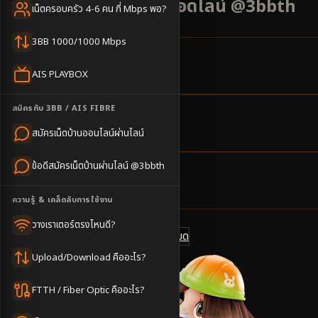
ราคาเริ่มต้น 500 บาท แอดไลน์ @3bbth
เน็ตครอบครัว 4-6 คน กี่ Mbps พอ?
3BB 1000/1000 Mbps
24
ตำบล
AIS PLAYBOX
ครอบคลุมพื้นที่
สมัครกับ 3BB / AIS FIBRE
1-3
วันทำการ
สมัครเน็ตบ้านออนไลน์ผ่านไลน์
นัดช่างติดตั้ง
ข้อดีสมัครเน็ตบ้านผ่านไลน์ @3bbth
500
บาท/เดือน
ราคาเริ่มต้น
ความรู้ & เคล็ดลับการใช้งาน
วางเราเตอร์ตรงไหนดี?
ดูแพ็กเกจทั้งหมด
แชทไลน์ @3bbth
Upload/Download คืออะไร?
FTTH / Fiber Optic คืออะไร?