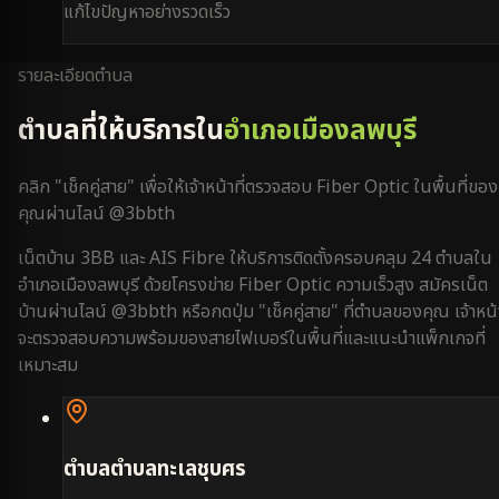
แก้ไขปัญหาอย่างรวดเร็ว
รายละเอียดตำบล
ตำบลที่ให้บริการใน
อำเภอเมืองลพบุรี
คลิก "เช็คคู่สาย" เพื่อให้เจ้าหน้าที่ตรวจสอบ Fiber Optic ในพื้นที่ของ
คุณผ่านไลน์ @3bbth
เน็ตบ้าน 3BB และ AIS Fibre ให้บริการติดตั้งครอบคลุม
24
ตำบลใน
อำเภอเมืองลพบุรี
ด้วยโครงข่าย Fiber Optic ความเร็วสูง สมัครเน็ต
บ้านผ่านไลน์ @3bbth หรือกดปุ่ม "เช็คคู่สาย" ที่ตำบลของคุณ เจ้าหน้า
จะตรวจสอบความพร้อมของสายไฟเบอร์ในพื้นที่และแนะนำแพ็กเกจที่
เหมาะสม
ตำบล
ตำบลทะเลชุบศร