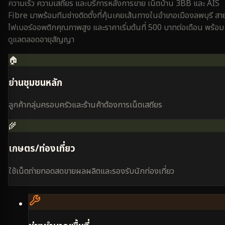
ความเร็ว ความเสถียร และบริการหลังการขาย เน็ตบ้าน 3BB และ AIS
Fibre มาพร้อมทีมช่างติดตั้งที่คุ้นเคยเส้นทางใน
อำเภอเมืองลพบุรี
สา
ไฟเบอร์ออพติกคุณภาพสูง และราคาเริ่มต้นที่ 500 บาทต่อเดือน พร้อม
ดูแลตลอดอายุสัญญา
🏠
ย่านชุมชนหลัก
ลูกค้ากลุ่มครอบครัวและร้านค้าต้องการเน็ตเสถียร
🌾
เกษตร/ท่องเที่ยว
ใช้เน็ตถ่ายทอดสดขายผลผลิตและรองรับนักท่องเที่ยว