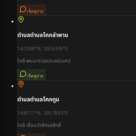
เช็คคู่สาย
ตำบล
ตำบลโคกลำพาน
14.7508
°N,
100.6345
°E
ใกล้
พระนารายณ์ราชนิเวศน์
เช็คคู่สาย
ตำบล
ตำบลโคกตูม
14.8111
°N,
100.7893
°E
ใกล้
เขื่อนป่าสักชลสิทธิ์