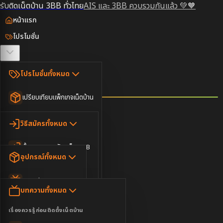
รับติดเน็ตบ้าน 3BB ทั่วไทย
AIS และ 3BB ควบรวมกันแล้ว 💚🧡
หน้าแรก
โปรโมชั่น
ตรวจสอบพื้นที่
โปรโมชั่นทั้งหมด
วิธีสมัคร
เปรียบเทียบแพ็กเกจเน็ตบ้าน
ยอดนิยม
อุปกรณ์
วิธีสมัครทั้งหมด
เน็ตบ้านอย่างเดียว
ขั้นตอนการสมัครเน็ต 3BB
บทความ
เน็ตบ้าน Super Fast
อุปกรณ์ทั้งหมด
3BB ใกล้ฉัน
เน็ตบ้าน 2Gbps
AIS Play Box
ข่าวสาร
บทความทั้งหมด
ติดต่อเรา
IP Camera
ความบันเทิง
เรื่องควรรู้ก่อนติดตั้งเน็ตบ้าน
เน็ตบ้านพร้อมกล่องทีวี