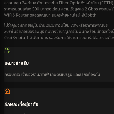
ครอบคลุม
24 ตำบล
ด้วยโครงข่าย Fiber Optic ถึงหน้าบ้าน (FTTH)
ราคาเริ่มต้นเพียง 500 บาทต่อเดือน ความเร็วสูงสุด 2 Gbps พร้อมฟรี
WiFi6 Router ตลอดสัญญา สมัครง่ายผ่านไลน์ @3bbth
ไม่ว่าคุณจะอาศัยอยู่ใน
บ้านเดี่ยว/ทาวน์โฮม 70%
หรือ
อาคารพาณิชย์
20%
ใน
อำเภอเมืองลพบุรี
ทีมช่างชำนาญการในพื้นที่พร้อมเข้าติดตั้งเน
บ้านให้ภายใน
1-3 วันทำการ
รองรับการใช้งาน
ครอบครัว
ได้อย่างเสถีย
เหมาะสำหรับ
ครอบครัว เจ้าของร้าน/คาเฟ่ เกษตรแปรรูป และธุรกิจท้องถิ่น
ลักษณะที่อยู่อาศัย