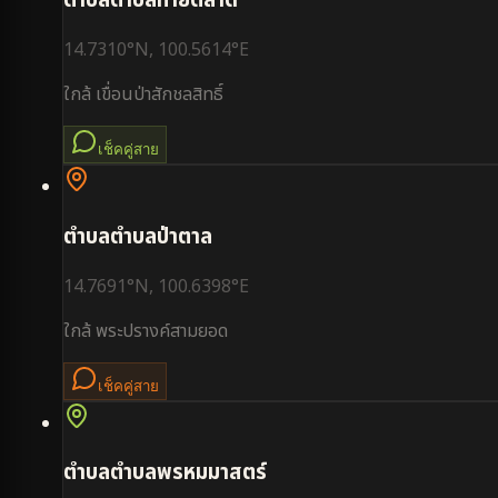
ตำบล
ตำบลท้ายตลาด
14.7310
°N,
100.5614
°E
ใกล้
เขื่อนป่าสักชลสิทธิ์
เช็คคู่สาย
ตำบล
ตำบลป่าตาล
14.7691
°N,
100.6398
°E
ใกล้
พระปรางค์สามยอด
เช็คคู่สาย
ตำบล
ตำบลพรหมมาสตร์