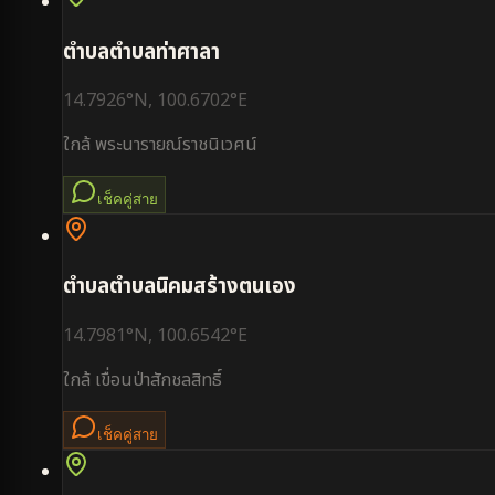
ตำบล
ตำบลท่าศาลา
14.7926
°N,
100.6702
°E
ใกล้
พระนารายณ์ราชนิเวศน์
เช็คคู่สาย
ตำบล
ตำบลนิคมสร้างตนเอง
14.7981
°N,
100.6542
°E
ใกล้
เขื่อนป่าสักชลสิทธิ์
เช็คคู่สาย