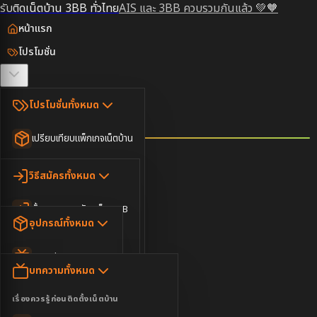
รับติดเน็ตบ้าน 3BB ทั่วไทย
AIS และ 3BB ควบรวมกันแล้ว 💚🧡
หน้าแรก
โปรโมชั่น
ตรวจสอบพื้นที่
โปรโมชั่นทั้งหมด
วิธีสมัคร
เปรียบเทียบแพ็กเกจเน็ตบ้าน
ยอดนิยม
อุปกรณ์
วิธีสมัครทั้งหมด
เน็ตบ้านอย่างเดียว
ขั้นตอนการสมัครเน็ต 3BB
บทความ
เน็ตบ้าน Super Fast
อุปกรณ์ทั้งหมด
3BB ใกล้ฉัน
เน็ตบ้าน 2Gbps
AIS Play Box
ข่าวสาร
บทความทั้งหมด
ติดต่อเรา
IP Camera
ความบันเทิง
เรื่องควรรู้ก่อนติดตั้งเน็ตบ้าน
เน็ตบ้านพร้อมกล่องทีวี