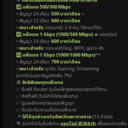
🎯
แพ็กเกจยอดนิยมในจังหวัดมหาสารคาม
:
1️⃣ แพ็กเกจ 500/500 Mbps
• สัญญา 24 เดือน:
500 บาท/เดือน
⭐
• สัญญา 12 เดือน:
600 บาท/เดือน
•
เหมาะสำหรับ
: ครอบครัว 3-4 คน, ใช้งานทั่วไป
2️⃣ แพ็กเกจ 1 Gbps (1000/500 Mbps)
🔥 ยอดนิยม!
• สัญญา 24 เดือน:
600 บาท/เดือน
•
เหมาะสำหรับ
: ครอบครัวใหญ่, WFH, ดูหนัง 4K
3️⃣ แพ็กเกจ 1 Gbps (1000/1000 Mbps)
**
• สัญญา 24 เดือน:
799 บาท/เดือน
•
เหมาะสำหรับ
: ธุรกิจ, Gaming, Streaming
(ราคาไม่รวมภาษีมูลค่าเพิ่ม 7%)
🎁
สิทธิพิเศษทุกแพ็กเกจ
:
✅ ยืมฟรี Router รุ่นใหม่ล่าสุดตลอดอายุการใช้งาน
✅ ติดตั้งฟรี (ไม่มีค่าใช้จ่ายเพิ่มเติม)
✅ ดูแลหลังการขายตลอดสัญญา
✅ รับประกันความเร็วตามแพ็กเกจ
📍
ใช้ได้ทุกอำเภอในจังหวัดมหาสารคาม
(13 อำเภอ)
💬 สนใจโปรโมชั่นพิเศษ
แอดไลน์ @3bbth
เพื่อสอบถามเพิ่ม