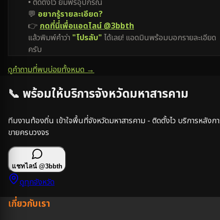
• ติดตั้งไว ยืมฟรีอุปกรณ์
💬
อยากรู้รายละเอียด?
👉
กดที่นี่เพื่อแอดไลน์ @3bbth
แล้วพิมพ์คำว่า
"โปรลับ"
ได้เลย! แอดมินพร้อมบอกรายละเอียด
ครับ
ดูคำถามที่พบบ่อยทั้งหมด →
📞 พร้อมให้บริการจังหวัด
มหาสารคาม
ทีมงานท้องถิ่น เข้าใจพื้นที่จังหวัด
มหาสารคาม
- ติดตั้งไว บริการหลังก
ขายครบวงจร
แชทไลน์
@3bbth
ดูทุกจังหวัด
เกี่ยวกับเรา