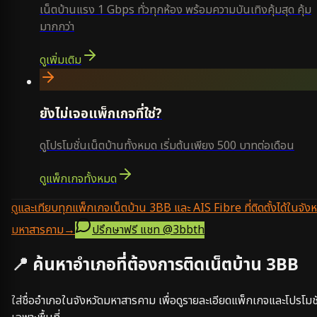
เน็ตบ้านแรง 1 Gbps ทั่วทุกห้อง พร้อมความบันเทิงคุ้มสุด คุ้ม
มากกว่า
ดูเพิ่มเติม
ยังไม่เจอแพ็กเกจที่ใช่?
ดูโปรโมชั่นเน็ตบ้านทั้งหมด เริ่มต้นเพียง 500 บาทต่อเดือน
ดูแพ็กเกจทั้งหมด
ดูและเทียบทุกแพ็กเกจเน็ตบ้าน 3BB และ AIS Fibre ที่ติดตั้งได้ในจังห
มหาสารคาม
→
ปรึกษาฟรี แชท
@3bbth
📍 ค้นหาอำเภอที่ต้องการติดเน็ตบ้าน 3BB
ใส่ชื่ออำเภอในจังหวัด
มหาสารคาม
เพื่อดูรายละเอียดแพ็กเกจและโปรโมชั