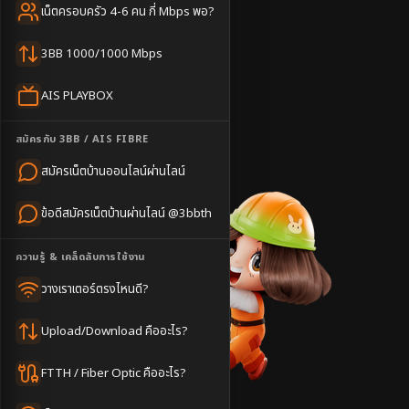
ครอบคลุมดีเยี่ยม
เน็ตครอบครัว 4-6 คน กี่ Mbps พอ?
⚡
ติดตั้งไว 1-3 วัน
3BB 1000/1000 Mbps
แชทไลน์ @3bbth
AIS PLAYBOX
ติดตั้งฟรี
ชำนาญพื้นที่
สมัครกับ 3BB / AIS FIBRE
บริการไว
สมัครเน็ตบ้านออนไลน์ผ่านไลน์
ข้อดีสมัครเน็ตบ้านผ่านไลน์ @3bbth
ความรู้ & เคล็ดลับการใช้งาน
วางเราเตอร์ตรงไหนดี?
Upload/Download คืออะไร?
FTTH / Fiber Optic คืออะไร?