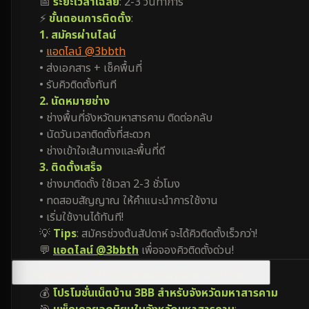
📅
ระยะเวลาเฉลี่ย
: 2-3 วันทำการ
⚡
ขั้นตอนการติดตั้ง
:
1. สมัครผ่านไลน์
•
แอดไลน์ @3bbth
• ส่งเอกสาร + เช็คพื้นที่
• รับคิวติดตั้งทันที
2. นัดหมายช่าง
• ช่างพื้นที่จังหวัดมหาสารคาม ติดต่อกลับ
• นัดวันเวลาติดตั้งที่สะดวก
• ช่างเข้าใจเส้นทางและพื้นที่ดี
3. ติดตั้งเสร็จ
• ช่างมาติดตั้ง ใช้เวลา 2-3 ชั่วโมง
• ทดสอบสัญญาณ ให้คำแนะนำการใช้งาน
• เริ่มใช้งานได้ทันที!
💡
Tips
: สมัครช่วงต้นสัปดาห์ จะได้คิวติดตั้งเร็วกว่า!
💬
แอดไลน์ @3bbth
เพื่อจองคิวติดตั้งด่วน!
โปรโมชั่นเน็ตบ้าน 3BB ในจังหวัดมหาสารคาม มีอะไรบ้าง?
💰
โปรโมชั่นเน็ตบ้าน 3BB สำหรับจังหวัดมหาสารคาม