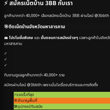
⚡ สมัครเน็ตบ้าน 3BB กับเรา
ลูกค้ามากกว่า
40,000+
เลือกสมัครเน็ตบ้าน 3BB ผ่านไลน์ @3bbth
🎯
ติดเน็ตบ้านจังหวัด
มหาสารคาม
💼
โปรโมชั่นพิเศษ
และ
ขั้นตอนการสมัครง่ายๆ
เฉพาะลูกค้าในจังหวั
มหาสารคาม
✓
✓
✓
ทีมงานดูแลลูกค้ามากกว่า
40,000+
ราย
สมัครผ่านไลน์ @3bbth เพราะมั่นใจเรื่องบริการและการติดตั้ง
⚡
รวดเร็วที่สุด
🎯
ชำนาญพื้นที่
🛠️
อุปกรณ์ทันสมัย