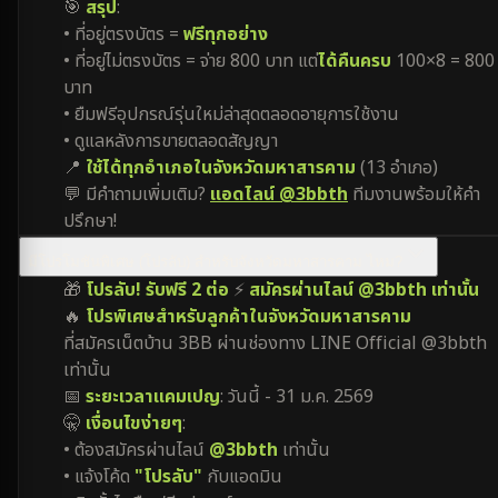
🎯
สรุป
:
• ที่อยู่ตรงบัตร =
ฟรีทุกอย่าง
• ที่อยู่ไม่ตรงบัตร = จ่าย 800 บาท แต่
ได้คืนครบ
100×8 = 800
บาท
• ยืมฟรีอุปกรณ์รุ่นใหม่ล่าสุดตลอดอายุการใช้งาน
• ดูแลหลังการขายตลอดสัญญา
📍
ใช้ได้ทุกอำเภอในจังหวัดมหาสารคาม
(13 อำเภอ)
💬 มีคำถามเพิ่มเติม?
แอดไลน์ @3bbth
ทีมงานพร้อมให้คำ
ปรึกษา!
มีโปรโมชันพิเศษ (โปรลับ) สำหรับจังหวัดมหาสารคาม ไหม?
🎁
โปรลับ! รับฟรี 2 ต่อ
⚡
สมัครผ่านไลน์ @3bbth เท่านั้น
🔥
โปรพิเศษสำหรับลูกค้าในจังหวัดมหาสารคาม
ที่สมัครเน็ตบ้าน 3BB ผ่านช่องทาง LINE Official @3bbth
เท่านั้น
📅
ระยะเวลาแคมเปญ
: วันนี้ - 31 ม.ค. 2569
🤫
เงื่อนไขง่ายๆ
:
• ต้องสมัครผ่านไลน์
@3bbth
เท่านั้น
• แจ้งโค้ด
"โปรลับ"
กับแอดมิน