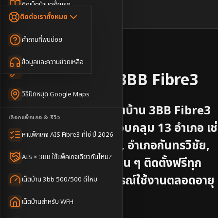
Dongle เน็ตสำรอง
ติดเน็ตบ้านครั้งแรก
🇹🇭
🇬🇧
ติดต่อเราทั้งหมด
เน็ตบ้าน + Netflix
WiFi Router 6
ค่าแรกเข้าเน็ตบ้าน
คำถามที่พบบ่อย
เน็ตบ้าน + บริการเสริม
Mesh WiFi
ติดเน็ตคอนโด อพาร์เมนท์
📍
จังหวัด
มหาสารคาม
เน็ตบ้านแรงทุกชั้น
ข้อมูลและความช่วยเหลือ
WiFi Router 7
เทคนิคขอคิวช่างได้ไว
รับติดตั้งเน็ตบ้าน
3BB Fibre3
เน็ตบ้าน Super Mesh
วิธีปักหมุด Google Maps
เน็ตบ้าน + เน็ตสำรอง
บริการติดตั้งอินเทอร์เน็ตบ้าน 3BB Fibre3
เลือกแพ็กเกจ & รีวิว
จังหวัด
มหาสารคาม
ครอบคลุม
13
อำเภอ
เช
เน็ตบ้าน + กล้องวงจรปิด
หาแพ็กเกจ AIS Fibre3 ที่ใช่ ปี 2026
อำเภอเมืองมหาสารคาม, อำเภอกันทรวิชัย,
เน็ตบ้านประกันภัย
AIS × 3BB ใช้แพ็คเกจเดียวกันไหม?
อำเภอกุดรัง
และอำเภออื่น ๆ
ติดตั้งฟรีทุก
อำเภอ พร้อมยืมฟรีอุปกรณ์ใช้งานตลอดอายุ
เน็ตบ้าน 3bb 500/500 ดีไหม
การใช้งาน
เน็ตบ้านสำหรับ WFH