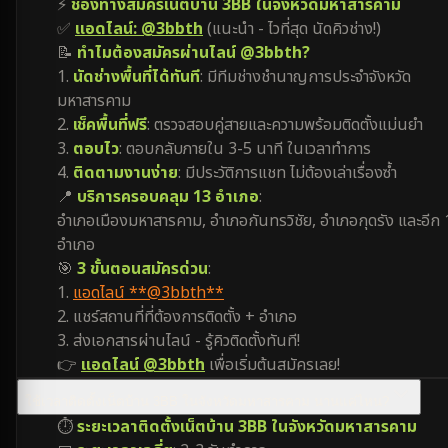
⚡
ช่องทางสมัครเน็ตบ้าน 3BB ในจังหวัดมหาสารคาม
✅
แอดไลน์: @3bbth
(แนะนำ - ไวที่สุด นัดคิวช่าง!)
📝
ทำไมต้องสมัครผ่านไลน์ @3bbth?
1.
นัดช่างพื้นที่ได้ทันที
: มีทีมช่างชำนาญการประจำจังหวัด
มหาสารคาม
2.
เช็คพื้นที่ฟรี
: ตรวจสอบคู่สายและความพร้อมติดตั้งแม่นยำ
3.
ตอบไว
: ตอบกลับภายใน 3-5 นาที ในเวลาทำการ
4.
ติดตามงานง่าย
: มีประวัติการแชท ไม่ต้องเล่าเรื่องซ้ำ
📍
บริการครอบคลุม 13 อำเภอ
:
อำเภอเมืองมหาสารคาม, อำเภอกันทรวิชัย, อำเภอกุดรัง และอีก
อำเภอ
🎯
3 ขั้นตอนสมัครด่วน
:
1.
แอดไลน์ **@3bbth**
2. แชร์สถานที่ที่ต้องการติดตั้ง + อำเภอ
3. ส่งเอกสารผ่านไลน์ - รู้คิวติดตั้งทันที!
👉
แอดไลน์ @3bbth
เพื่อเริ่มต้นสมัครเลย!
ใช้เวลาติดตั้งเน็ตบ้าน 3BB ในจังหวัดมหาสารคาม นานแค่ไหน?
⏱️
ระยะเวลาติดตั้งเน็ตบ้าน 3BB ในจังหวัดมหาสารคาม