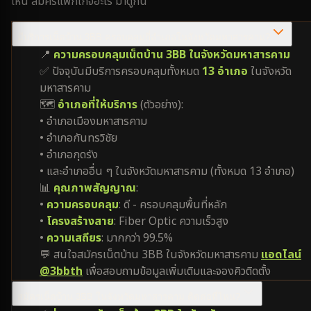
ไหน สมัครแพ็กเกจอะไร มาดูกัน
มีบริการเน็ตบ้าน 3BB ครอบคลุมกี่อำเภอในจังหวัดมหาสารคาม?
📍
ความครอบคลุมเน็ตบ้าน 3BB ในจังหวัดมหาสารคาม
✅ ปัจจุบันมีบริการครอบคลุมทั้งหมด
13 อำเภอ
ในจังหวัด
มหาสารคาม
🗺️
อำเภอที่ให้บริการ
(ตัวอย่าง):
• อำเภอเมืองมหาสารคาม
• อำเภอกันทรวิชัย
• อำเภอกุดรัง
• และอำเภออื่น ๆ ในจังหวัดมหาสารคาม (ทั้งหมด 13 อำเภอ)
📊
คุณภาพสัญญาณ
:
•
ความครอบคลุม
: ดี - ครอบคลุมพื้นที่หลัก
•
โครงสร้างสาย
: Fiber Optic ความเร็วสูง
•
ความเสถียร
: มากกว่า 99.5%
💬 สนใจสมัครเน็ตบ้าน 3BB ในจังหวัดมหาสารคาม
แอดไลน์
@3bbth
เพื่อสอบถามข้อมูลเพิ่มเติมและจองคิวติดตั้ง
สมัครเน็ตบ้าน 3BB ในจังหวัดมหาสารคาม ติดต่อที่ไหน?