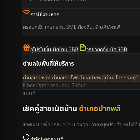
การใช้งานหลัก
ครอบครัว, เกษตรกร, SME ท้องถิ่น, ร้านค้า/คาเฟ่
ดูโปรโมชั่นเน็ตบ้าน 3BB
วิธีขอติดตั้งเน็ต 3BB
ตำบลในพื้นที่ให้บริการ
ตำบลเกาะหวาย
ตำบลเกาะโพธิ์
ตำบลปากพลี
ตำบลโคกกรวด
ตำ
Fiber Optic ครอบคลุม
7 ตำบล
แผนที่
เช็คคู่สายเน็ตบ้าน
อำเภอปากพลี
แตะแผนที่เพื่อปักหมุดบ้านของคุณ ลากหมุดปรับตำแหน่งได
กำลังโหลดแผนที่...