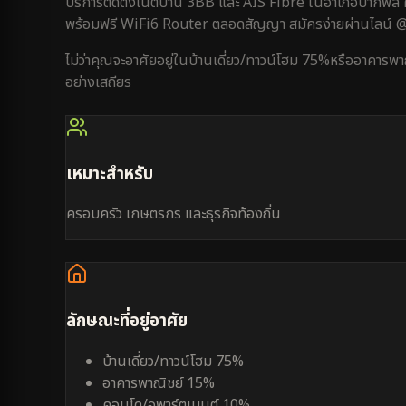
บริการติดตั้งเน็ตบ้าน 3BB และ AIS Fibre ใน
อำเภอปากพลี
พร้อมฟรี WiFi6 Router ตลอดสัญญา สมัครง่ายผ่านไลน์
ไม่ว่าคุณจะอาศัยอยู่ใน
บ้านเดี่ยว/ทาวน์โฮม 75%
หรือ
อาคารพา
อย่างเสถียร
เหมาะสำหรับ
ครอบครัว เกษตรกร และธุรกิจท้องถิ่น
ลักษณะที่อยู่อาศัย
บ้านเดี่ยว/ทาวน์โฮม 75%
อาคารพาณิชย์ 15%
คอนโด/อพาร์ตเมนต์ 10%