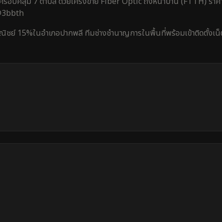
ครอบคลุม
7 ตำบล
ด้วยโครงข่าย Fiber Optic ถึงหน้าบ้าน (FTTH) ราคา
 @3bbth
ณิชย์ 15%
ใน
อำเภอปากพลี
ทีมช่างชำนาญการในพื้นที่พร้อมเข้าติดตั้งเน