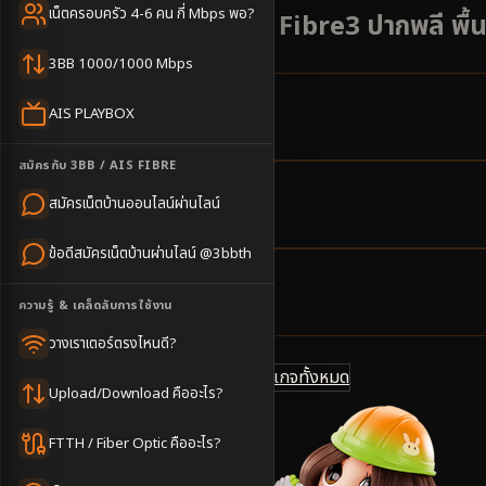
เน็ตครอบครัว 4-6 คน กี่ Mbps พอ?
เน็ตบ้าน AIS 3BB Fibre3 ปากพลี พื้นท
3BB 1000/1000 Mbps
AIS PLAYBOX
7
ตำบล
ครอบคลุมพื้นที่
สมัครกับ 3BB / AIS FIBRE
สมัครเน็ตบ้านออนไลน์ผ่านไลน์
1-3
วันทำการ
นัดช่างติดตั้ง
ข้อดีสมัครเน็ตบ้านผ่านไลน์ @3bbth
500
บาท/เดือน
ความรู้ & เคล็ดลับการใช้งาน
ราคาเริ่มต้น
วางเราเตอร์ตรงไหนดี?
ดูแพ็กเกจทั้งหมด
แชทไลน์ @3bbth
Upload/Download คืออะไร?
FTTH / Fiber Optic คืออะไร?