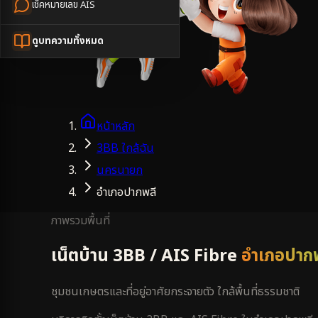
เช็คหมายเลข AIS
ดูบทความทั้งหมด
หน้าหลัก
3BB ใกล้ฉัน
นครนายก
อำเภอปากพลี
ภาพรวมพื้นที่
เน็ตบ้าน 3BB / AIS Fibre
อำเภอปาก
ชุมชนเกษตรและที่อยู่อาศัยกระจายตัว ใกล้พื้นที่ธรรมชาติ