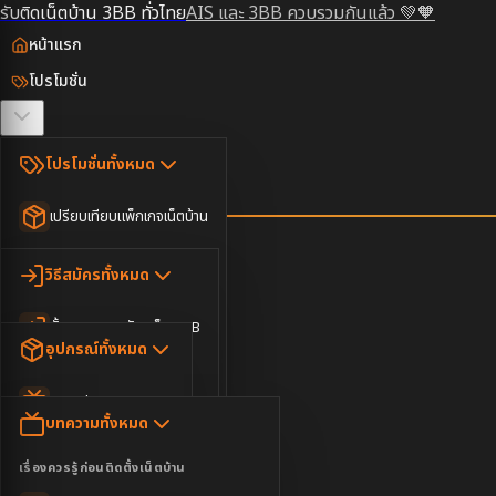
รับติดเน็ตบ้าน 3BB ทั่วไทย
AIS และ 3BB ควบรวมกันแล้ว 💚🧡
หน้าแรก
โปรโมชั่น
ตรวจสอบพื้นที่
โปรโมชั่นทั้งหมด
วิธีสมัคร
เปรียบเทียบแพ็กเกจเน็ตบ้าน
ยอดนิยม
อุปกรณ์
วิธีสมัครทั้งหมด
เน็ตบ้านอย่างเดียว
ขั้นตอนการสมัครเน็ต 3BB
บทความ
เน็ตบ้าน Super Fast
อุปกรณ์ทั้งหมด
3BB ใกล้ฉัน
เน็ตบ้าน 2Gbps
AIS Play Box
ข่าวสาร
บทความทั้งหมด
ติดต่อเรา
IP Camera
ความบันเทิง
เรื่องควรรู้ก่อนติดตั้งเน็ตบ้าน
เน็ตบ้านพร้อมกล่องทีวี