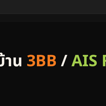
บ้าน
3BB
/
AIS 
ี