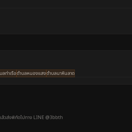
บลท่าเรือ
ตำบลหนองแสง
ตำบลนาหินลาด
้ แล้วส่งพิกัดไปทาง LINE @3bbth