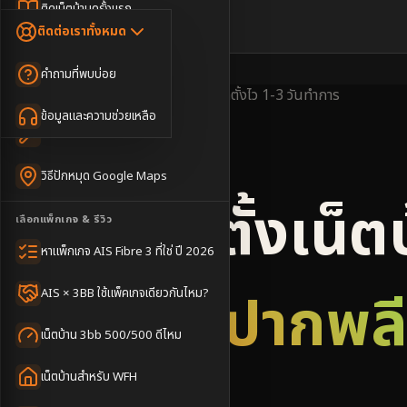
Dongle เน็ตสำรอง
ติดเน็ตบ้านครั้งแรก
🇹🇭
🇬🇧
ติดต่อเราทั้งหมด
เน็ตบ้าน + Netflix
WiFi Router 6
ค่าแรกเข้าเน็ตบ้าน
คำถามที่พบบ่อย
เน็ตบ้าน + บริการเสริม
Mesh WiFi
ติดเน็ตคอนโด อพาร์เมนท์
พื้นที่ให้บริการ
ครอบคลุมดี
ติดตั้งไว
1-3 วันทำการ
เน็ตบ้านแรงทุกชั้น
ข้อมูลและความช่วยเหลือ
WiFi Router 7
เทคนิคขอคิวช่างได้ไว
3BB & AIS Fibre
เน็ตบ้าน Super Mesh
วิธีปักหมุด Google Maps
เน็ตบ้าน + เน็ตสำรอง
รับติดตั้งเน็ต
เลือกแพ็กเกจ & รีวิว
เน็ตบ้าน + กล้องวงจรปิด
หาแพ็กเกจ AIS Fibre 3 ที่ใช่ ปี 2026
เน็ตบ้านประกันภัย
อำเภอปากพล
AIS × 3BB ใช้แพ็คเกจเดียวกันไหม?
เน็ตบ้าน 3bb 500/500 ดีไหม
เน็ตบ้านสำหรับ WFH