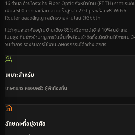
16 ตำบล
ด้วยโครงข่าย Fiber Optic ถึงหน้าบ้าน (FTTH) ราคาเริ่มต้
เพียง 500 บาทต่อเดือน ความเร็วสูงสุด 2 Gbps พร้อมฟรี WiFi6
Router ตลอดสัญญา สมัครง่ายผ่านไลน์ @3bbth
ไม่ว่าคุณจะอาศัยอยู่ใน
บ้านเดี่ยว 85%
หรือ
ทาวน์เฮ้าส์ 10%
ใน
อำเภอ
โนนสูง
ทีมช่างชำนาญการในพื้นที่พร้อมเข้าติดตั้งเน็ตบ้านให้ภายใน
3
วันทำการ
รองรับการใช้งาน
เกษตรกรรม
ได้อย่างเสถียร
เหมาะสำหรับ
เกษตรกร ครอบครัว ผู้ค้าท้องถิ่น
ลักษณะที่อยู่อาศัย