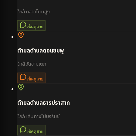
ใกล้
ตลาดโนนสูง
เช็คคู่สาย
ตำบล
ตำบลดอนชมพู
ใกล้
วัดขามเฒ่า
เช็คคู่สาย
ตำบล
ตำบลธารปราสาท
ใกล้
เส้นทางไปบุรีรัมย์
เช็คคู่สาย