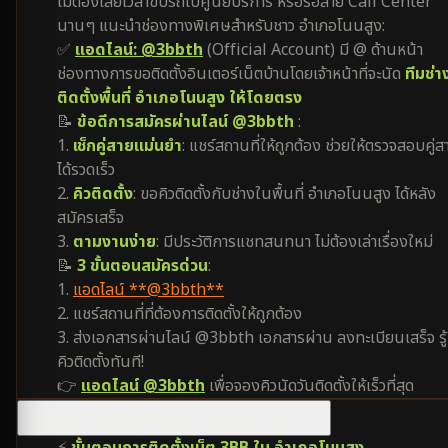
ไม่ต้องเสียเวลาขับรถไปศูนย์บริการ หรือรอสาย Call Center
นานๆ แนะนำช่องทางพิเศษสำหรับชาว อำเภอโนนสูง:
✅
แอดไลน์: @3bbth
(Official Account) มี @ ด้านหน้า
ช่องทางการขอติดตั้งอินเตอร์เน็ตบ้านโดยเจ้าหน้าที่จะนัด
ทีมช่า
ติดตั้งพื้นที่ อำเภอโนนสูง ให้โดยตรง
📝
ข้อดีการสมัครผ่านไลน์ @3bbth
:
1.
เช็กคู่สายแม่นยำ
: แชร์สถานที่ให้ถูกต้อง ช่วยให้ตรวจสอบคู่ส
ได้รวดเร็ว
2.
คิวติดตั้ง
: ขอคิวติดตั้งกับช่างในพื้นที่ อำเภอโนนสูง ได้หลัง
สมัครเสร็จ
3.
ตามงานง่าย
: มีประวัติการแชทสนทนา ไม่ต้องเล่าเรื่องใหม่
📝
3 ขั้นตอนสมัครด่วน
:
1.
แอดไลน์ **@3bbth**
2. แชร์สถานที่ที่ต้องการติดตั้งให้ถูกต้อง
3. ส่งเอกสารผ่านไลน์ @3bbth เอกสารผ่าน ลงทะเบียนเสร็จ รู้
คิวติดตั้งทันที!
👉
แอดไลน์ @3bbth
เพื่อจองคิวนัดวันติดตั้งให้เร็วที่สุด
ติดเน็ตบ้าน 3BB อำเภอโนนสูง ต้องทำอย่างไร ?