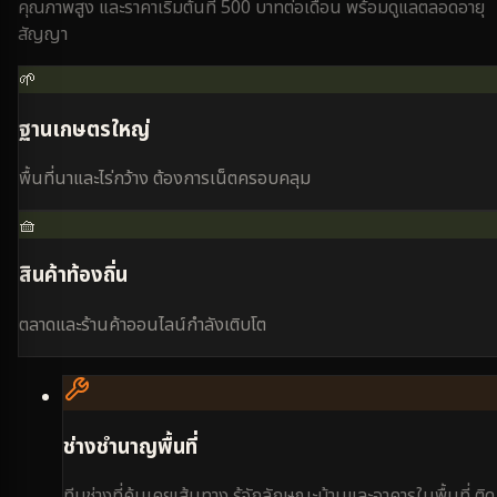
คุณภาพสูง และราคาเริ่มต้นที่ 500 บาทต่อเดือน พร้อมดูแลตลอดอายุ
สัญญา
🌱
ฐานเกษตรใหญ่
พื้นที่นาและไร่กว้าง ต้องการเน็ตครอบคลุม
🧺
สินค้าท้องถิ่น
ตลาดและร้านค้าออนไลน์กำลังเติบโต
ช่างชำนาญพื้นที่
ทีมช่างที่คุ้นเคยเส้นทาง รู้จักลักษณะบ้านและอาคารในพื้นที่ ติด