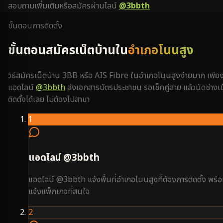
สอบถามเพิ่มเติมหรือสมัครผ่านไลน์
@3bbth
ขั้นตอนการติดตั้ง
ขั้นตอนสมัครเน็ตบ้านใน
อำเภอโนนสูง
วิธีสมัครเน็ตบ้าน 3BB หรือ AIS Fibre ใน
อำเภอโนนสูง
ง่ายมาก เพีย
แอดไลน์
@3bbth
ส่งเอกสารบัตรประชาชน รอเช็คคู่สาย แล้วนัดช่างเข
ติดตั้งได้เลย ไม่ต้องไปสาขา
1
แอดไลน์ @3bbth
แอดไลน์ @3bbth แจ้งพื้นที่อำเภอโนนสูงที่ต้องการติดตั้ง พร้
แจ้งแพ็กเกจที่สนใจ
2