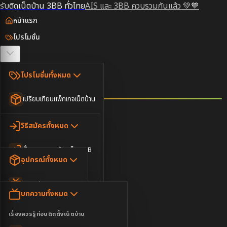
รับติดเน็ตบ้าน 3BB ทั่วไทย
AIS และ 3BB ควบรวมกันแล้ว 💚🧡
หน้าแรก
โปรโมชั่น
ตรวจสอบพื้นที่
โปรโมชั่นทั้งหมด
วิธีสมัคร
เปรียบเทียบแพ็กเกจเน็ตบ้าน
ยอดนิยม
อุปกรณ์
วิธีสมัครทั้งหมด
เน็ตบ้านอย่างเดียว
ขั้นตอนการสมัครเน็ต 3BB
บทความ
เน็ตบ้าน Super Fast
อุปกรณ์ทั้งหมด
3BB ใกล้ฉัน
เน็ตบ้าน 2Gbps
AIS Play Box
ข่าวสาร
บทความทั้งหมด
ติดต่อเรา
IP Camera
ความบันเทิง
เรื่องควรรู้ก่อนติดตั้งเน็ตบ้าน
เน็ตบ้านพร้อมกล่องทีวี