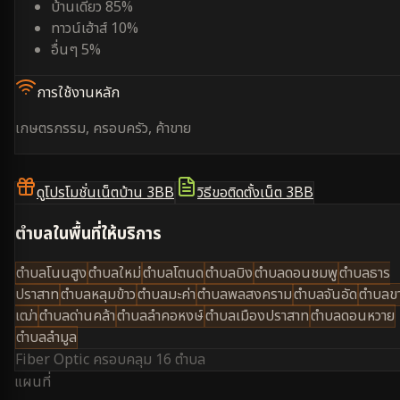
บ้านเดี่ยว 85%
ทาวน์เฮ้าส์ 10%
อื่นๆ 5%
การใช้งานหลัก
เกษตรกรรม, ครอบครัว, ค้าขาย
ดูโปรโมชั่นเน็ตบ้าน 3BB
วิธีขอติดตั้งเน็ต 3BB
ตำบลในพื้นที่ให้บริการ
ตำบลโนนสูง
ตำบลใหม่
ตำบลโตนด
ตำบลบิง
ตำบลดอนชมพู
ตำบลธาร
ปราสาท
ตำบลหลุมข้าว
ตำบลมะค่า
ตำบลพลสงคราม
ตำบลจันอัด
ตำบลข
เฒ่า
ตำบลด่านคล้า
ตำบลลำคอหงษ์
ตำบลเมืองปราสาท
ตำบลดอนหวาย
ตำบลลำมูล
Fiber Optic ครอบคลุม
16 ตำบล
แผนที่