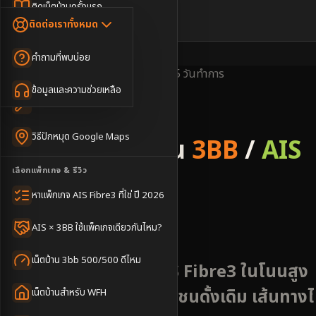
Dongle เน็ตสำรอง
ติดเน็ตบ้านครั้งแรก
🇹🇭
🇬🇧
ติดต่อเราทั้งหมด
เน็ตบ้าน + Netflix
WiFi Router 6
ค่าแรกเข้าเน็ตบ้าน
คำถามที่พบบ่อย
เน็ตบ้าน + บริการเสริม
Mesh WiFi
ติดเน็ตคอนโด อพาร์เมนท์
พื้นที่ให้บริการ
ครอบคลุมดี
ติดตั้งไว
3-5 วันทำการ
เน็ตบ้านแรงทุกชั้น
ข้อมูลและความช่วยเหลือ
WiFi Router 7
เทคนิคขอคิวช่างได้ไว
3BB & AIS Fibre
เน็ตบ้าน Super Mesh
วิธีปักหมุด Google Maps
รับติดตั้งเน็ตบ้าน
3BB
/
AIS
เน็ตบ้าน + เน็ตสำรอง
เลือกแพ็กเกจ & รีวิว
Fibre
เน็ตบ้าน + กล้องวงจรปิด
หาแพ็กเกจ AIS Fibre3 ที่ใช่ ปี 2026
อำเภอโนนสูง
เน็ตบ้านประกันภัย
AIS × 3BB ใช้แพ็คเกจเดียวกันไหม?
เน็ตบ้าน 3bb 500/500 ดีไหม
สมัครเน็ตบ้าน 3BB AIS Fibre3 ในโนนสูง
ศูนย์กลางเกษตรและชุมชนดั้งเดิม เส้นทาง
เน็ตบ้านสำหรับ WFH