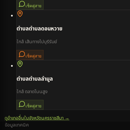
เช็คคู่สาย
ตำบล
ตำบลดอนหวาย
ใกล้
เส้นทางไปบุรีรัมย์
เช็คคู่สาย
ตำบล
ตำบลลำมูล
ใกล้
ตลาดโนนสูง
เช็คคู่สาย
ดูอำเภออื่นในจังหวัด
นครราชสีมา
→
ข้อมูลเทคนิค