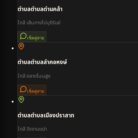
ตำบล
ตำบลด่านคล้า
ใกล้
เส้นทางไปบุรีรัมย์
เช็คคู่สาย
ตำบล
ตำบลลำคอหงษ์
ใกล้
ตลาดโนนสูง
เช็คคู่สาย
ตำบล
ตำบลเมืองปราสาท
ใกล้
วัดขามเฒ่า