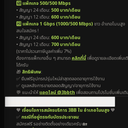
1️⃣ แพ็กเกจ 500/500 Mbps
• สัญญา 24 เดือน:
500 บาท/เดือน
• สัญญา 12 เดือน:
600 บาท/เดือน
2️⃣ แพ็กเกจ 1 Gbps (1000/500 Mbps)
ชาว อำเภอโนนสูง
สนใจสมัคร !
• สัญญา 24 เดือน:
600 บาท/เดือน
• สัญญา 12 เดือน:
700 บาท/เดือน
(ราคาไม่รวมภาษีมูลค่าเพิ่ม 7%)
ต้องการแพ็กเกจอื่น ๆ สามารถ
คลิกที่นี้
เพื่อดูรายละเอียดเพิ่มเต
ได้ครับ
🎁
สิทธิพิเศษ
:
✅ ยืมฟรีอุปกรณ์รุ่นใหม่ล่าสุดตลอดอายุการใช้งาน
✅ ดูแลหลังการขายตลอดสัญญา/อายุการใช้งาน
💬 แนะนำให้
แอดไลน์ @3bbth
เพื่อสอบถามโปรโมชั่นเพิ่มเติ
โปรโมชั่นของเน็ตบ้าน 3BB อำเภอโนนสูง มีเงื่อนไขอย่างไร?
🧡
เงื่อนไขการสมัครบริการ 3BB ใน อำเภอโนนสูง
🧡
✅
กรณีที่อยู่ตรงกับบัตรประชาชน
:
สมัครฟรี รอช่างติดตั้งอย่างเดียวครับ 🏡