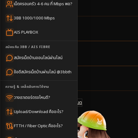
บุรีรัมย์
เน็ตครอบครัว 4-6 คน กี่ Mbps พอ?
3BB 1000/1000 Mbps
16
ตำบล
AIS PLAYBOX
ครอบคลุมพื้นที่
สมัครกับ 3BB / AIS FIBRE
3-5
วันทำการ
สมัครเน็ตบ้านออนไลน์ผ่านไลน์
นัดช่างติดตั้ง
ข้อดีสมัครเน็ตบ้านผ่านไลน์ @3bbth
500
บาท/เดือน
ราคาเริ่มต้น
ความรู้ & เคล็ดลับการใช้งาน
วางเราเตอร์ตรงไหนดี?
ดูแพ็กเกจทั้งหมด
แชทไลน์ @3bbth
Upload/Download คืออะไร?
FTTH / Fiber Optic คืออะไร?