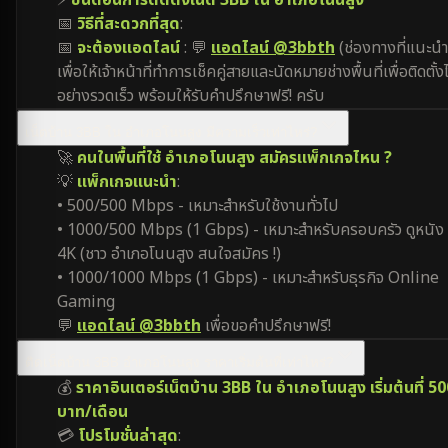
⚡
ขั้นตอนการติดตั้งเน็ต 3BB ใน อำเภอโนนสูง
📅
วิธีที่สะดวกที่สุด
:
📅
จะต้องแอดไลน์
: 💬
แอดไลน์ @3bbth
(ช่องทางที่แนะนำ
เพื่อให้เจ้าหน้าที่ทำการเช็คคู่สายและนัดหมายช่างพื้นที่เพื่อติดตั้งไ
อย่างรวดเร็ว พร้อมให้รับคำปรึกษาฟรี! ครับ
เน็ตบ้าน 3BB ใน อำเภอโนนสูง มีความเร็วเท่าไหร่?
🚀
คนในพื้นที่ใช้ อำเภอโนนสูง สมัครแพ็กเกจไหน ?
💡
แพ็กเกจแนะนำ
:
• 500/500 Mbps - เหมาะสำหรับใช้งานทั่วไป
• 1000/500 Mbps (1 Gbps) - เหมาะสำหรับครอบครัว ดูหนัง
4K (ชาว อำเภอโนนสูง สนใจสมัคร !)
• 1000/1000 Mbps (1 Gbps) - เหมาะสำหรับธุรกิจ Online
Gaming
💬
แอดไลน์ @3bbth
เพื่อขอคำปรึกษาฟรี!
ติดเน็ตบ้าน 3BB อำเภอโนนสูง ราคาเริ่มต้นที่เท่าไหร่?
💰
ราคาอินเตอร์เน็ตบ้าน 3BB ใน อำเภอโนนสูง เริ่มต้นที่ 5
บาท/เดือน
💳
โปรโมชั่นล่าสุด
: