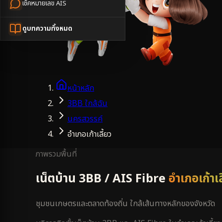
เช็คหมายเลข AIS
ดูบทความทั้งหมด
หน้าหลัก
3BB ใกล้ฉัน
นครสวรรค์
อำเภอเก้าเลี้ยว
ภาพรวมพื้นที่
เน็ตบ้าน 3BB / AIS Fibre
อำเภอเก้าเล
ชุมชนเกษตรและตลาดท้องถิ่น ใกล้เส้นทางหลักของจังหวัด