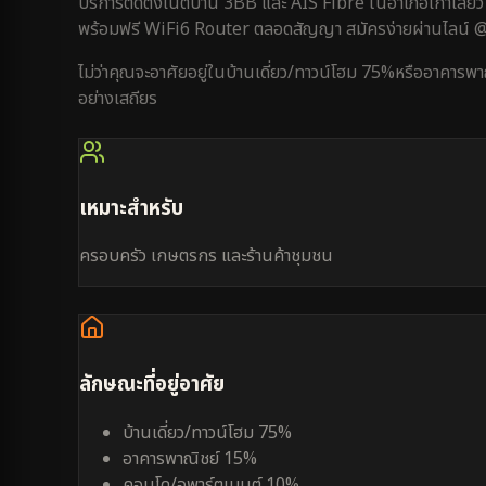
บริการติดตั้งเน็ตบ้าน 3BB และ AIS Fibre ใน
อำเภอเก้าเลี้ยว
พร้อมฟรี WiFi6 Router ตลอดสัญญา สมัครง่ายผ่านไลน์
ไม่ว่าคุณจะอาศัยอยู่ใน
บ้านเดี่ยว/ทาวน์โฮม 75%
หรือ
อาคารพา
อย่างเสถียร
เหมาะสำหรับ
ครอบครัว เกษตรกร และร้านค้าชุมชน
ลักษณะที่อยู่อาศัย
บ้านเดี่ยว/ทาวน์โฮม 75%
อาคารพาณิชย์ 15%
คอนโด/อพาร์ตเมนต์ 10%