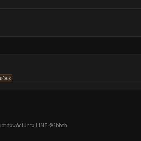
หัวดง
้ แล้วส่งพิกัดไปทาง LINE @3bbth