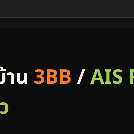
บ้าน
3BB
/
AIS 
ยว