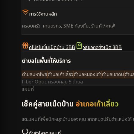
การใช้งานหลัก
ครอบครัว, เกษตรกร, SME ท้องถิ่น, ร้านค้า/คาเฟ่
ดูโปรโมชั่นเน็ตบ้าน 3BB
วิธีขอติดตั้งเน็ต 3BB
ตำบลในพื้นที่ให้บริการ
ตำบลมหาโพธิ
ตำบลเก้าเลี้ยว
ตำบลหนองเต่า
ตำบลเขาดิน
ตำบล
Fiber Optic ครอบคลุม
5 ตำบล
แผนที่
เช็คคู่สายเน็ตบ้าน
อำเภอเก้าเลี้ยว
แตะแผนที่เพื่อปักหมุดบ้านของคุณ ลากหมุดปรับตำแหน่งได
กำลังโหลดแผนที่...