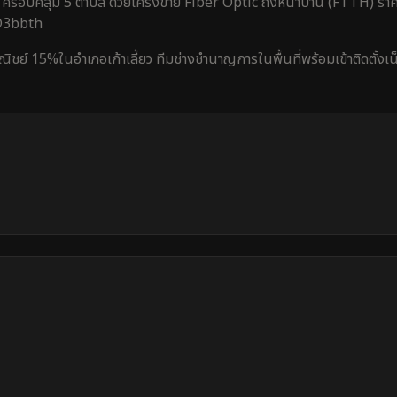
ครอบคลุม
5 ตำบล
ด้วยโครงข่าย Fiber Optic ถึงหน้าบ้าน (FTTH) ราคา
 @3bbth
ณิชย์ 15%
ใน
อำเภอเก้าเลี้ยว
ทีมช่างชำนาญการในพื้นที่พร้อมเข้าติดตั้งเ