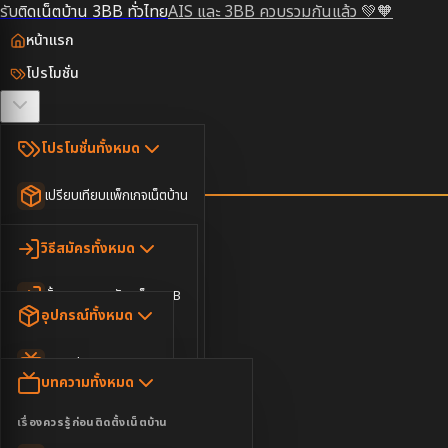
รับติดเน็ตบ้าน 3BB ทั่วไทย
AIS และ 3BB ควบรวมกันแล้ว 💚🧡
หน้าแรก
โปรโมชั่น
ตรวจสอบพื้นที่
โปรโมชั่นทั้งหมด
วิธีสมัคร
เปรียบเทียบแพ็กเกจเน็ตบ้าน
ยอดนิยม
อุปกรณ์
วิธีสมัครทั้งหมด
เน็ตบ้านอย่างเดียว
ขั้นตอนการสมัครเน็ต 3BB
บทความ
เน็ตบ้าน Super Fast
อุปกรณ์ทั้งหมด
3BB ใกล้ฉัน
เน็ตบ้าน 2Gbps
AIS Play Box
ข่าวสาร
บทความทั้งหมด
ติดต่อเรา
IP Camera
ความบันเทิง
เรื่องควรรู้ก่อนติดตั้งเน็ตบ้าน
เน็ตบ้านพร้อมกล่องทีวี