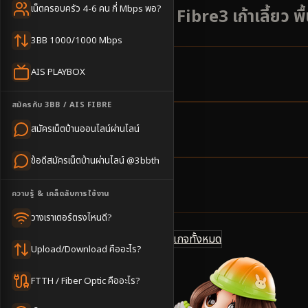
เน็ตครอบครัว 4-6 คน กี่ Mbps พอ?
เน็ตบ้าน AIS 3BB Fibre3 เก้าเลี้ยว พื
3BB 1000/1000 Mbps
AIS PLAYBOX
5
ตำบล
ครอบคลุมพื้นที่
สมัครกับ 3BB / AIS FIBRE
สมัครเน็ตบ้านออนไลน์ผ่านไลน์
3-5
วันทำการ
นัดช่างติดตั้ง
ข้อดีสมัครเน็ตบ้านผ่านไลน์ @3bbth
500
บาท/เดือน
ความรู้ & เคล็ดลับการใช้งาน
ราคาเริ่มต้น
วางเราเตอร์ตรงไหนดี?
ดูแพ็กเกจทั้งหมด
แชทไลน์ @3bbth
Upload/Download คืออะไร?
FTTH / Fiber Optic คืออะไร?