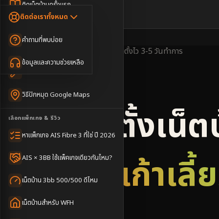
Dongle เน็ตสำรอง
ติดเน็ตบ้านครั้งแรก
🇹🇭
🇬🇧
ติดต่อเราทั้งหมด
เน็ตบ้าน + Netflix
WiFi Router 6
ค่าแรกเข้าเน็ตบ้าน
คำถามที่พบบ่อย
เน็ตบ้าน + บริการเสริม
Mesh WiFi
ติดเน็ตคอนโด อพาร์เมนท์
พื้นที่ให้บริการ
ครอบคลุมดี
ติดตั้งไว
3-5 วันทำการ
เน็ตบ้านแรงทุกชั้น
ข้อมูลและความช่วยเหลือ
WiFi Router 7
เทคนิคขอคิวช่างได้ไว
3BB & AIS Fibre
เน็ตบ้าน Super Mesh
วิธีปักหมุด Google Maps
เน็ตบ้าน + เน็ตสำรอง
รับติดตั้งเน็ต
เลือกแพ็กเกจ & รีวิว
เน็ตบ้าน + กล้องวงจรปิด
หาแพ็กเกจ AIS Fibre 3 ที่ใช่ ปี 2026
เน็ตบ้านประกันภัย
อำเภอเก้าเลี้
AIS × 3BB ใช้แพ็คเกจเดียวกันไหม?
เน็ตบ้าน 3bb 500/500 ดีไหม
เน็ตบ้านสำหรับ WFH