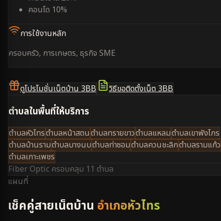
คอนโด 10%
การใช้งานหลัก
ครอบครัว, การเกษตร, ธุรกิจ SME
ดูโปรโมชั่นเน็ตบ้าน 3BB
วิธีขอติดตั้งเน็ต 3BB
ตำบลในพื้นที่ให้บริการ
ตำบลหัวไทร
ตำบลหน้าสตน
ตำบลทรายขาว
ตำบลแหลม
ตำบลเขาพังไกร
ตำบลบ้านราม
ตำบลบางนบ
ตำบลท่าซอม
ตำบลควนชะลิก
ตำบลรามแก้ว
ตำบลเกาะเพชร
Fiber Optic ครอบคลุม
11 ตำบล
แผนที่
เช็คคู่สายเน็ตบ้าน
อำเภอหัวไทร