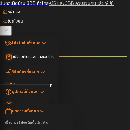
รับติดเน็ตบ้าน 3BB ทั่วไทย
AIS และ 3BB ควบรวมกันแล้ว 💚🧡
หน้าแรก
โปรโมชั่น
ตรวจสอบพื้นที่
โปรโมชั่นทั้งหมด
วิธีสมัคร
เปรียบเทียบแพ็กเกจเน็ตบ้าน
ยอดนิยม
อุปกรณ์
วิธีสมัครทั้งหมด
เน็ตบ้านอย่างเดียว
ขั้นตอนการสมัครเน็ต 3BB
บทความ
เน็ตบ้าน Super Fast
อุปกรณ์ทั้งหมด
3BB ใกล้ฉัน
เน็ตบ้าน 2Gbps
AIS Play Box
ข่าวสาร
บทความทั้งหมด
ติดต่อเรา
IP Camera
ความบันเทิง
เรื่องควรรู้ก่อนติดตั้งเน็ตบ้าน
เน็ตบ้านพร้อมกล่องทีวี