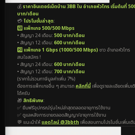
💰
ราคาอินเตอร์เน็ตบ้าน 3BB ใน อำเภอหัวไทร เริ่มต้นที่ 50
บาท/เดือน
💳
โปรโมชั่นล่าสุด
:
1️⃣ แพ็กเกจ 500/500 Mbps
• สัญญา 24 เดือน:
500 บาท/เดือน
• สัญญา 12 เดือน:
600 บาท/เดือน
2️⃣ แพ็กเกจ 1 Gbps (1000/500 Mbps)
ชาว อำเภอหัวไทร
สนใจสมัคร !
• สัญญา 24 เดือน:
600 บาท/เดือน
• สัญญา 12 เดือน:
700 บาท/เดือน
(ราคาไม่รวมภาษีมูลค่าเพิ่ม 7%)
ต้องการแพ็กเกจอื่น ๆ สามารถ
คลิกที่นี้
เพื่อดูรายละเอียดเพิ่มเต
ได้ครับ
🎁
สิทธิพิเศษ
:
✅ ยืมฟรีอุปกรณ์รุ่นใหม่ล่าสุดตลอดอายุการใช้งาน
✅ ดูแลหลังการขายตลอดสัญญา/อายุการใช้งาน
💬 แนะนำให้
แอดไลน์ @3bbth
เพื่อสอบถามโปรโมชั่นเพิ่มเติ
โปรโมชั่นของเน็ตบ้าน 3BB อำเภอหัวไทร มีเงื่อนไขอย่างไร?