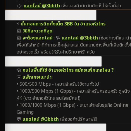
👉
แอดไลน์ @3bbth
เพื่อจองคิวนัดวันติดตั้งให้เร็วที่สุด
ติดเน็ตบ้าน 3BB อำเภอหัวไทร ต้องทำอย่างไร ?
⚡
ขั้นตอนการติดตั้งเน็ต 3BB ใน อำเภอหัวไทร
📅
วิธีที่สะดวกที่สุด
:
📅
จะต้องแอดไลน์
: 💬
แอดไลน์ @3bbth
(ช่องทางที่แนะนำ
เพื่อให้เจ้าหน้าที่ทำการเช็คคู่สายและนัดหมายช่างพื้นที่เพื่อติดตั้งไ
อย่างรวดเร็ว พร้อมให้รับคำปรึกษาฟรี! ครับ
เน็ตบ้าน 3BB ใน อำเภอหัวไทร มีความเร็วเท่าไหร่?
🚀
คนในพื้นที่ใช้ อำเภอหัวไทร สมัครแพ็กเกจไหน ?
💡
แพ็กเกจแนะนำ
:
• 500/500 Mbps - เหมาะสำหรับใช้งานทั่วไป
• 1000/500 Mbps (1 Gbps) - เหมาะสำหรับครอบครัว ดูหนัง
4K (ชาว อำเภอหัวไทร สนใจสมัคร !)
• 1000/1000 Mbps (1 Gbps) - เหมาะสำหรับธุรกิจ Online
Gaming
💬
แอดไลน์ @3bbth
เพื่อขอคำปรึกษาฟรี!
ติดเน็ตบ้าน 3BB อำเภอหัวไทร ราคาเริ่มต้นที่เท่าไหร่?