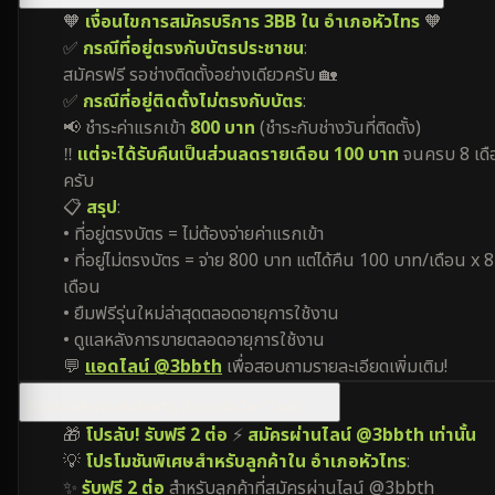
🧡
เงื่อนไขการสมัครบริการ 3BB ใน อำเภอหัวไทร
🧡
✅
กรณีที่อยู่ตรงกับบัตรประชาชน
:
สมัครฟรี รอช่างติดตั้งอย่างเดียวครับ 🏡
✅
กรณีที่อยู่ติดตั้งไม่ตรงกับบัตร
:
📢 ชำระค่าแรกเข้า
800 บาท
(ชำระกับช่างวันที่ติดตั้ง)
‼️
แต่จะได้รับคืนเป็นส่วนลดรายเดือน 100 บาท
จนครบ 8 เดื
ครับ
📋
สรุป
:
• ที่อยู่ตรงบัตร = ไม่ต้องจ่ายค่าแรกเข้า
• ที่อยู่ไม่ตรงบัตร = จ่าย 800 บาท แต่ได้คืน 100 บาท/เดือน x 8
เดือน
• ยืมฟรีรุ่นใหม่ล่าสุดตลอดอายุการใช้งาน
• ดูแลหลังการขายตลอดอายุการใช้งาน
💬
แอดไลน์ @3bbth
เพื่อสอบถามรายละเอียดเพิ่มเติม!
มีโปรโมชันพิเศษสำหรับ อำเภอหัวไทร ไหม?
🎁
โปรลับ! รับฟรี 2 ต่อ
⚡
สมัครผ่านไลน์ @3bbth เท่านั้น
💡
โปรโมชันพิเศษสำหรับลูกค้าใน อำเภอหัวไทร
:
✨
รับฟรี 2 ต่อ
สำหรับลูกค้าที่สมัครผ่านไลน์ @3bbth