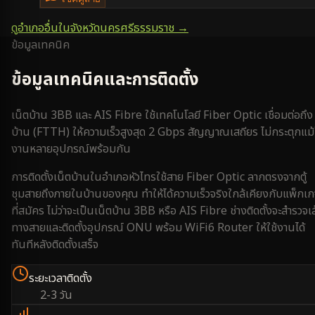
ดูอำเภออื่นในจังหวัด
นครศรีธรรมราช
→
ข้อมูลเทคนิค
ข้อมูลเทคนิคและการติดตั้ง
เน็ตบ้าน 3BB และ AIS Fibre ใช้เทคโนโลยี Fiber Optic เชื่อมต่อถึง
บ้าน (FTTH) ให้ความเร็วสูงสุด 2 Gbps สัญญาณเสถียร ไม่กระตุกแม้
งานหลายอุปกรณ์พร้อมกัน
การติดตั้งเน็ตบ้านใน
อำเภอหัวไทร
ใช้สาย Fiber Optic ลากตรงจากตู้
ชุมสายถึงภายในบ้านของคุณ ทำให้ได้ความเร็วจริงใกล้เคียงกับแพ็กเ
ที่สมัคร ไม่ว่าจะเป็นเน็ตบ้าน 3BB หรือ AIS Fibre ช่างติดตั้งจะสำรวจเ
ทางสายและติดตั้งอุปกรณ์ ONU พร้อม WiFi6 Router ให้ใช้งานได้
ทันทีหลังติดตั้งเสร็จ
ระยะเวลาติดตั้ง
2-3 วัน