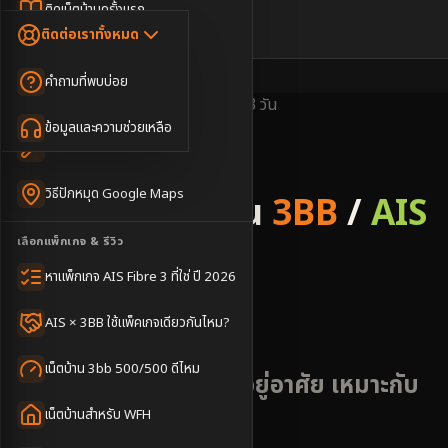
Dongle เน็ตสำรอง
ติดเน็ตบ้านครั้งแรก
🇹🇭
🇬🇧
ติดต่อเราทั้งหมด
เน็ตบ้าน + Netflix
WiFi Router 6
ค่าแรกเข้าเน็ตบ้าน
คำถามที่พบบ่อย
เน็ตบ้าน + บริการเสริม
Mesh WiFi
ติดเน็ตคอนโด อพาร์เมนท์
พื้นที่ให้บริการ
ครอบคลุมดี
ติดตั้งไว
2-3 วัน
เน็ตบ้านแรงทุกชั้น
ข้อมูลและความช่วยเหลือ
WiFi Router 7
เทคนิคขอคิวช่างได้ไว
3BB & AIS Fibre
เน็ตบ้าน Super Mesh
วิธีปักหมุด Google Maps
รับติดตั้งเน็ตบ้าน
3BB
/
AIS
เน็ตบ้าน + เน็ตสำรอง
เลือกแพ็กเกจ & รีวิว
Fibre
เน็ตบ้าน + กล้องวงจรปิด
หาแพ็กเกจ AIS Fibre 3 ที่ใช่ ปี 2026
อำเภอหัวไทร
เน็ตบ้านประกันภัย
AIS × 3BB ใช้แพ็คเกจเดียวกันไหม?
เน็ตบ้าน 3bb 500/500 ดีไหม
ชุมชนท้องถิ่นและพื้นที่อยู่อาศัย เหมาะกับ
ครอบครัว
เน็ตบ้านสำหรับ WFH