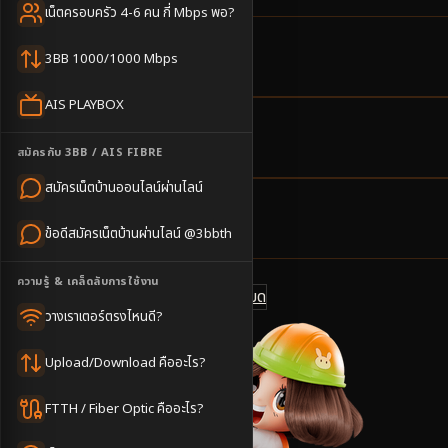
เน็ตครอบครัว 4-6 คน กี่ Mbps พอ?
11
ตำบล
3BB 1000/1000 Mbps
ครอบคลุมพื้นที่
AIS PLAYBOX
2-3
วันทำการ
สมัครกับ 3BB / AIS FIBRE
นัดช่างติดตั้ง
สมัครเน็ตบ้านออนไลน์ผ่านไลน์
500
บาท/เดือน
ข้อดีสมัครเน็ตบ้านผ่านไลน์ @3bbth
ราคาเริ่มต้น
ความรู้ & เคล็ดลับการใช้งาน
ดูแพ็กเกจทั้งหมด
แชทไลน์ @3bbth
วางเราเตอร์ตรงไหนดี?
Upload/Download คืออะไร?
FTTH / Fiber Optic คืออะไร?