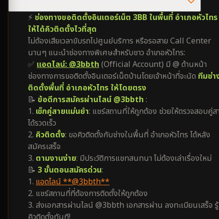
ต้องการติดเน็ต 3BB อำเภอหัวไทร ติดต่อช่องทางไหนไวที่สุด?
⚡
ช่องทางขอติดตั้งอินเตอร์เน็ต 3BB ในพื้นที่ อำเภอหัวไทร
ให้ได้คิวติดตั้งไวที่สุด
ไม่ต้องเสียเวลาขับรถไปศูนย์บริการ หรือรอสาย Call Center
นานๆ แนะนำช่องทางพิเศษสำหรับชาว อำเภอหัวไทร:
✅
แอดไลน์: @3bbth
(Official Account) มี @ ด้านหน้า
ช่องทางการขอติดตั้งอินเตอร์เน็ตบ้านโดยเจ้าหน้าที่จะนัด
ทีมช่า
ติดตั้งพื้นที่ อำเภอหัวไทร ให้โดยตรง
📝
ข้อดีการสมัครผ่านไลน์ @3bbth
:
1.
เช็กคู่สายแม่นยำ
: แชร์สถานที่ให้ถูกต้อง ช่วยให้ตรวจสอบคู่ส
ได้รวดเร็ว
2.
คิวติดตั้ง
: ขอคิวติดตั้งกับช่างในพื้นที่ อำเภอหัวไทร ได้หลัง
สมัครเสร็จ
3.
ตามงานง่าย
: มีประวัติการแชทสนทนา ไม่ต้องเล่าเรื่องใหม่
📝
3 ขั้นตอนสมัครด่วน
:
1.
แอดไลน์ **@3bbth**
2. แชร์สถานที่ที่ต้องการติดตั้งให้ถูกต้อง
3. ส่งเอกสารผ่านไลน์ @3bbth เอกสารผ่าน ลงทะเบียนเสร็จ รู้
คิวติดตั้งทันที!