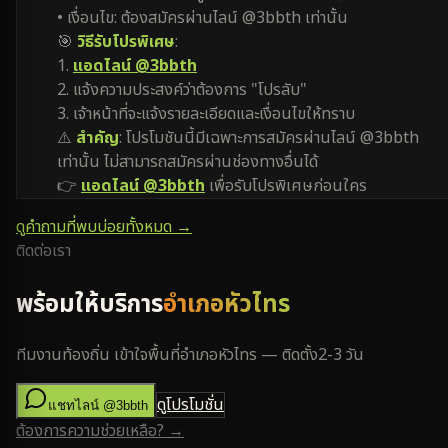
• เงื่อนไข: ต้องสมัครผ่านไลน์ @3bbth เท่านั้น
🎯
วิธีรับโปรพิเศษ
:
1.
แอดไลน์ @3bbth
2. แจ้งความประสงค์ว่าต้องการ "โปรลับ"
3. เจ้าหน้าที่จะแจ้งรายละเอียดและเงื่อนไขให้ทราบ
⚠️
สำคัญ
: โปรโมชันนี้มีเฉพาะการสมัครผ่านไลน์ @3bbth
เท่านั้น ไม่สามารถสมัครผ่านช่องทางอื่นได้
👉
แอดไลน์ @3bbth
เพื่อรับโปรพิเศษก่อนใคร
ดูคำถามที่พบบ่อยทั้งหมด →
ติดต่อเรา
พร้อมให้บริการ
อำเภอหัวไทร
ทีมงานท้องถิ่น เข้าใจพื้นที่
อำเภอหัวไทร
— ติดตั้ง
2-3 วัน
ดูโปรโมชั่น
แชทไลน์ @3bbth
ต้องการความช่วยเหลือ? →