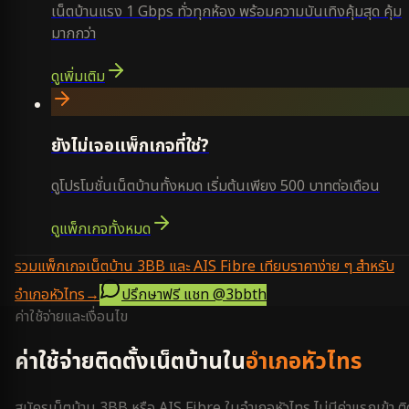
เน็ตบ้านแรง 1 Gbps ทั่วทุกห้อง พร้อมความบันเทิงคุ้มสุด คุ้ม
มากกว่า
ดูเพิ่มเติม
ยังไม่เจอแพ็กเกจที่ใช่?
ดูโปรโมชั่นเน็ตบ้านทั้งหมด เริ่มต้นเพียง 500 บาทต่อเดือน
ดูแพ็กเกจทั้งหมด
รวมแพ็กเกจเน็ตบ้าน 3BB และ AIS Fibre เทียบราคาง่าย ๆ สำหรับ
อำเภอหัวไทร
→
ปรึกษาฟรี แชท
@3bbth
ค่าใช้จ่ายและเงื่อนไข
ค่าใช้จ่ายติดตั้งเน็ตบ้านใน
อำเภอหัวไทร
สมัครเน็ตบ้าน 3BB หรือ AIS Fibre ใน
อำเภอหัวไทร
ไม่มีค่าแรกเข้า ติ