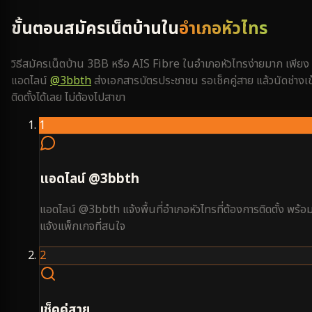
ขั้นตอนสมัครเน็ตบ้านใน
อำเภอหัวไทร
วิธีสมัครเน็ตบ้าน 3BB หรือ AIS Fibre ใน
อำเภอหัวไทร
ง่ายมาก เพียง
แอดไลน์
@3bbth
ส่งเอกสารบัตรประชาชน รอเช็คคู่สาย แล้วนัดช่างเข
ติดตั้งได้เลย ไม่ต้องไปสาขา
1
แอดไลน์ @3bbth
แอดไลน์ @3bbth แจ้งพื้นที่อำเภอหัวไทรที่ต้องการติดตั้ง พร้อ
แจ้งแพ็กเกจที่สนใจ
2
เช็คคู่สาย