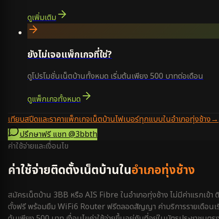
ดูเพิ่มเติม
ยังไม่เจอแพ็กเกจที่ใช่?
ดูโปรโมชั่นเน็ตบ้านทั้งหมด เริ่มต้นเพียง 500 บาทต่อเดือน
ดูแพ็กเกจทั้งหมด
เทียบสปีดและราคาแพ็กเกจเน็ตบ้านไฟเบอร์ทุกแบบในอำเภอทุ่งช้าง
→
ปรึกษาฟรี แชท
@3bbth
ค่าใช้จ่ายและเงื่อนไข
ค่าใช้จ่ายติดตั้งเน็ตบ้านใน
อำเภอทุ่งช้าง
สมัครเน็ตบ้าน 3BB หรือ AIS Fibre ใน
อำเภอทุ่งช้าง
ไม่มีค่าแรกเข้า ต
ตั้งฟรี พร้อมยืม WiFi6 Router ฟรีตลอดสัญญา ค่าบริการรายเดือนเริ
ต้นเพียง 500 บาท เงื่อนไขค่าใช้จ่ายขึ้นอยู่กับที่อยู่ในบัตรประชาชนตร