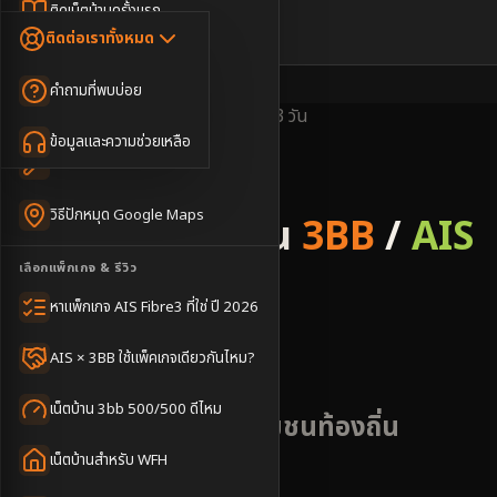
Dongle เน็ตสำรอง
ติดเน็ตบ้านครั้งแรก
🇹🇭
🇬🇧
ติดต่อเราทั้งหมด
เน็ตบ้าน + Netflix
WiFi Router 6
ค่าแรกเข้าเน็ตบ้าน
คำถามที่พบบ่อย
เน็ตบ้าน + บริการเสริม
Mesh WiFi
ติดเน็ตคอนโด อพาร์เมนท์
พื้นที่ให้บริการ
ครอบคลุมดี
ติดตั้งไว
2-3 วัน
เน็ตบ้านแรงทุกชั้น
ข้อมูลและความช่วยเหลือ
WiFi Router 7
เทคนิคขอคิวช่างได้ไว
3BB & AIS Fibre
เน็ตบ้าน Super Mesh
วิธีปักหมุด Google Maps
รับติดตั้งเน็ตบ้าน
3BB
/
AIS
เน็ตบ้าน + เน็ตสำรอง
เลือกแพ็กเกจ & รีวิว
Fibre
เน็ตบ้าน + กล้องวงจรปิด
หาแพ็กเกจ AIS Fibre3 ที่ใช่ ปี 2026
อำเภอทุ่งช้าง
เน็ตบ้านประกันภัย
AIS × 3BB ใช้แพ็คเกจเดียวกันไหม?
เน็ตบ้าน 3bb 500/500 ดีไหม
พื้นที่เกษตรกรรมและชุมชนท้องถิ่น
บรรยากาศสงบ
เน็ตบ้านสำหรับ WFH