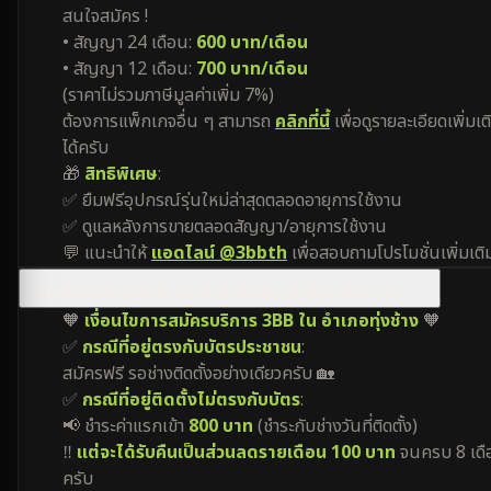
สนใจสมัคร !
• สัญญา 24 เดือน:
600 บาท/เดือน
• สัญญา 12 เดือน:
700 บาท/เดือน
(ราคาไม่รวมภาษีมูลค่าเพิ่ม 7%)
ต้องการแพ็กเกจอื่น ๆ สามารถ
คลิกที่นี้
เพื่อดูรายละเอียดเพิ่มเต
ได้ครับ
🎁
สิทธิพิเศษ
:
✅ ยืมฟรีอุปกรณ์รุ่นใหม่ล่าสุดตลอดอายุการใช้งาน
✅ ดูแลหลังการขายตลอดสัญญา/อายุการใช้งาน
💬 แนะนำให้
แอดไลน์ @3bbth
เพื่อสอบถามโปรโมชั่นเพิ่มเติ
โปรโมชั่นของเน็ตบ้าน 3BB อำเภอทุ่งช้าง มีเงื่อนไขอย่างไร?
🧡
เงื่อนไขการสมัครบริการ 3BB ใน อำเภอทุ่งช้าง
🧡
✅
กรณีที่อยู่ตรงกับบัตรประชาชน
:
สมัครฟรี รอช่างติดตั้งอย่างเดียวครับ 🏡
✅
กรณีที่อยู่ติดตั้งไม่ตรงกับบัตร
:
📢 ชำระค่าแรกเข้า
800 บาท
(ชำระกับช่างวันที่ติดตั้ง)
‼️
แต่จะได้รับคืนเป็นส่วนลดรายเดือน 100 บาท
จนครบ 8 เดื
ครับ