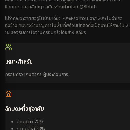
Router ตลอดสัญญา สมัครง่ายผ่านไลน์ @3bbth
ไม่ว่าคุณจะอาศัยอยู่ใน
บ้านเดี่ยว 70%
หรือ
ทาวน์เฮ้าส์ 20%
ใน
อำเภอ
ทุ่งช้าง
ทีมช่างชำนาญการในพื้นที่พร้อมเข้าติดตั้งเน็ตบ้านให้ภายใน
2
วัน
รองรับการใช้งาน
ครอบครัว
ได้อย่างเสถียร
เหมาะสำหรับ
ครอบครัว เกษตรกร ผู้ประกอบการ
ลักษณะที่อยู่อาศัย
บ้านเดี่ยว 70%
ทาวน์เฮ้าส์ 20%