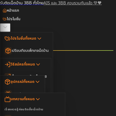
รับติดเน็ตบ้าน 3BB ทั่วไทย
AIS และ 3BB ควบรวมกันแล้ว 💚🧡
หน้าแรก
โปรโมชั่น
ตรวจสอบพื้นที่
โปรโมชั่นทั้งหมด
วิธีสมัคร
เปรียบเทียบแพ็กเกจเน็ตบ้าน
ยอดนิยม
อุปกรณ์
วิธีสมัครทั้งหมด
เน็ตบ้านอย่างเดียว
ขั้นตอนการสมัครเน็ต 3BB
บทความ
เน็ตบ้าน Super Fast
อุปกรณ์ทั้งหมด
3BB ใกล้ฉัน
เน็ตบ้าน 2Gbps
AIS Play Box
ข่าวสาร
บทความทั้งหมด
ติดต่อเรา
IP Camera
ความบันเทิง
เรื่องควรรู้ก่อนติดตั้งเน็ตบ้าน
เน็ตบ้านพร้อมกล่องทีวี