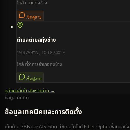
ใกล้
ตลาดทุ่งช้าง
เช็คคู่สาย
ตำบล
ตำบลทุ่งช้าง
19.3759
°N,
100.8740
°E
ใกล้
ที่ว่าการอำเภอทุ่งช้าง
เช็คคู่สาย
ดูอำเภออื่นในจังหวัด
น่าน
→
ข้อมูลเทคนิค
ข้อมูลเทคนิคและการติดตั้ง
เน็ตบ้าน 3BB และ AIS Fibre ใช้เทคโนโลยี Fiber Optic เชื่อมต่อถึง