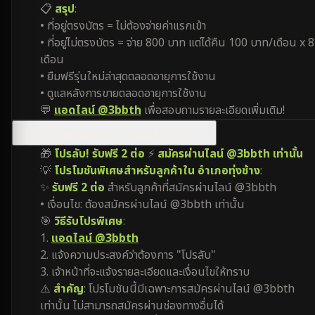
📋
สรุป
:
• ที่อยู่ตรงบัตร = ไม่ต้องจ่ายค่าแรกเข้า
• ที่อยู่ไม่ตรงบัตร = จ่าย 800 บาท แต่ได้คืน 100 บาท/เดือน x 8
เดือน
• ยืมฟรีรุ่นใหม่ล่าสุดตลอดอายุการใช้งาน
• ดูแลหลังการขายตลอดอายุการใช้งาน
💬
แอดไลน์ @3bbth
เพื่อสอบถามรายละเอียดเพิ่มเติม!
มีโปรโมชันพิเศษสำหรับ อำเภอทุ่งช้าง ไหม?
🎁
โปรลับ! รับฟรี 2 ต่อ
⚡
สมัครผ่านไลน์ @3bbth เท่านั้น
💡
โปรโมชันพิเศษสำหรับลูกค้าใน อำเภอทุ่งช้าง
:
✨
รับฟรี 2 ต่อ
สำหรับลูกค้าที่สมัครผ่านไลน์ @3bbth
• เงื่อนไข: ต้องสมัครผ่านไลน์ @3bbth เท่านั้น
🎯
วิธีรับโปรพิเศษ
:
1.
แอดไลน์ @3bbth
2. แจ้งความประสงค์ว่าต้องการ "โปรลับ"
3. เจ้าหน้าที่จะแจ้งรายละเอียดและเงื่อนไขให้ทราบ
⚠️
สำคัญ
: โปรโมชันนี้มีเฉพาะการสมัครผ่านไลน์ @3bbth
เท่านั้น ไม่สามารถสมัครผ่านช่องทางอื่นได้