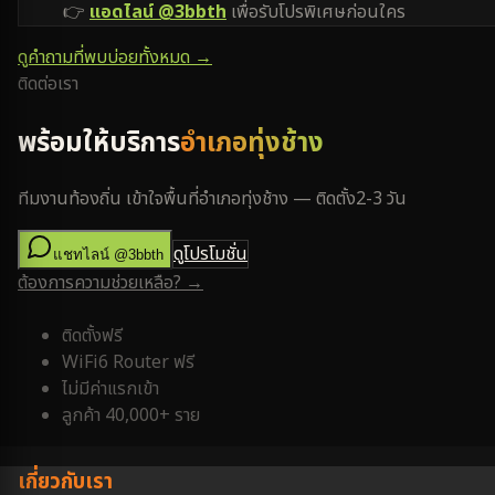
👉
แอดไลน์ @3bbth
เพื่อรับโปรพิเศษก่อนใคร
ดูคำถามที่พบบ่อยทั้งหมด →
ติดต่อเรา
พร้อมให้บริการ
อำเภอทุ่งช้าง
ทีมงานท้องถิ่น เข้าใจพื้นที่
อำเภอทุ่งช้าง
— ติดตั้ง
2-3 วัน
ดูโปรโมชั่น
แชทไลน์ @3bbth
ต้องการความช่วยเหลือ? →
ติดตั้งฟรี
WiFi6 Router ฟรี
ไม่มีค่าแรกเข้า
ลูกค้า 40,000+ ราย
เกี่ยวกับเรา