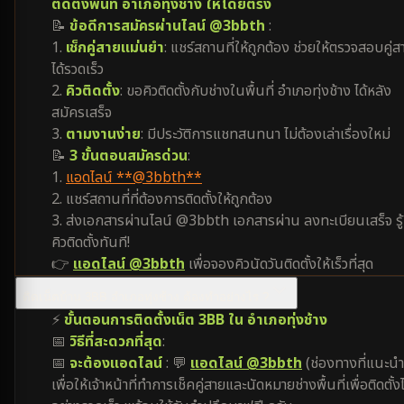
ติดตั้งพื้นที่ อำเภอทุ่งช้าง ให้โดยตรง
📝
ข้อดีการสมัครผ่านไลน์ @3bbth
:
1.
เช็กคู่สายแม่นยำ
: แชร์สถานที่ให้ถูกต้อง ช่วยให้ตรวจสอบคู่ส
ได้รวดเร็ว
2.
คิวติดตั้ง
: ขอคิวติดตั้งกับช่างในพื้นที่ อำเภอทุ่งช้าง ได้หลัง
สมัครเสร็จ
3.
ตามงานง่าย
: มีประวัติการแชทสนทนา ไม่ต้องเล่าเรื่องใหม่
📝
3 ขั้นตอนสมัครด่วน
:
1.
แอดไลน์ **@3bbth**
2. แชร์สถานที่ที่ต้องการติดตั้งให้ถูกต้อง
3. ส่งเอกสารผ่านไลน์ @3bbth เอกสารผ่าน ลงทะเบียนเสร็จ รู้
คิวติดตั้งทันที!
👉
แอดไลน์ @3bbth
เพื่อจองคิวนัดวันติดตั้งให้เร็วที่สุด
ติดเน็ตบ้าน 3BB อำเภอทุ่งช้าง ต้องทำอย่างไร ?
⚡
ขั้นตอนการติดตั้งเน็ต 3BB ใน อำเภอทุ่งช้าง
📅
วิธีที่สะดวกที่สุด
:
📅
จะต้องแอดไลน์
: 💬
แอดไลน์ @3bbth
(ช่องทางที่แนะนำ
เพื่อให้เจ้าหน้าที่ทำการเช็คคู่สายและนัดหมายช่างพื้นที่เพื่อติดตั้งไ