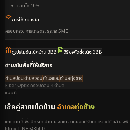
คอนโด 10%
การใช้งานหลัก
ครอบครัว, การเกษตร, ธุรกิจ SME
ดูโปรโมชั่นเน็ตบ้าน 3BB
วิธีขอติดตั้งเน็ต 3BB
ตำบลในพื้นที่ให้บริการ
ตำบลปอน
ตำบลงอบ
ตำบลและ
ตำบลทุ่งช้าง
Fiber Optic ครอบคลุม
4 ตำบล
แผนที่
เช็คคู่สายเน็ตบ้าน
อำเภอทุ่งช้าง
แตะแผนที่เพื่อปักหมุดบ้านของคุณ ลากหมุดปรับตำแหน่งได้ แล้วส่งพิก
ไปทาง LINE @3bbth