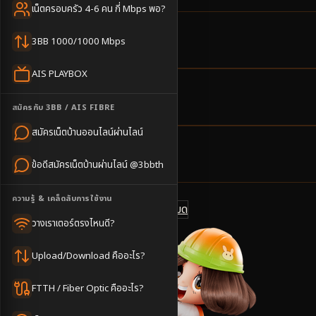
เน็ตครอบครัว 4-6 คน กี่ Mbps พอ?
4
ตำบล
3BB 1000/1000 Mbps
ครอบคลุมพื้นที่
AIS PLAYBOX
2-3
วันทำการ
สมัครกับ 3BB / AIS FIBRE
นัดช่างติดตั้ง
สมัครเน็ตบ้านออนไลน์ผ่านไลน์
500
บาท/เดือน
ข้อดีสมัครเน็ตบ้านผ่านไลน์ @3bbth
ราคาเริ่มต้น
ความรู้ & เคล็ดลับการใช้งาน
ดูแพ็กเกจทั้งหมด
แชทไลน์ @3bbth
วางเราเตอร์ตรงไหนดี?
Upload/Download คืออะไร?
FTTH / Fiber Optic คืออะไร?