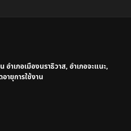
่น
อำเภอเมืองนราธิวาส, อำเภอจะแนะ,
ดอายุการใช้งาน