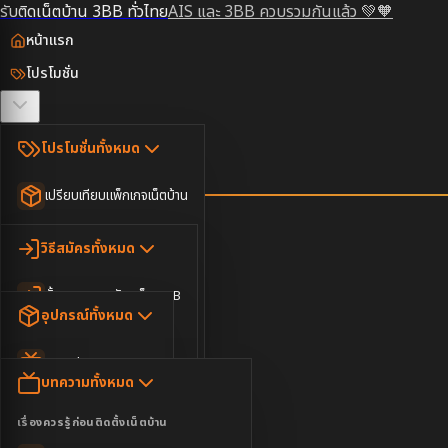
รับติดเน็ตบ้าน 3BB ทั่วไทย
AIS และ 3BB ควบรวมกันแล้ว 💚🧡
หน้าแรก
โปรโมชั่น
ตรวจสอบพื้นที่
โปรโมชั่นทั้งหมด
วิธีสมัคร
เปรียบเทียบแพ็กเกจเน็ตบ้าน
ยอดนิยม
อุปกรณ์
วิธีสมัครทั้งหมด
เน็ตบ้านอย่างเดียว
ขั้นตอนการสมัครเน็ต 3BB
บทความ
เน็ตบ้าน Super Fast
อุปกรณ์ทั้งหมด
3BB ใกล้ฉัน
เน็ตบ้าน 2Gbps
AIS Play Box
ข่าวสาร
บทความทั้งหมด
ติดต่อเรา
IP Camera
ความบันเทิง
เรื่องควรรู้ก่อนติดตั้งเน็ตบ้าน
เน็ตบ้านพร้อมกล่องทีวี