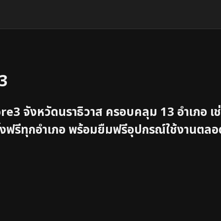
3
bre3 จังหวัด
นราธิวาส
ครอบคลุม
13
อำเภอ
เช
ั้งฟรีทุกอำเภอ พร้อมยืมฟรีอุปกรณ์ใช้งานตลอ