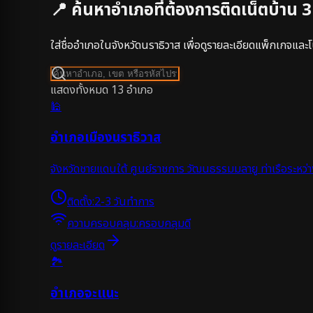
📍 ค้นหาอำเภอที่ต้องการติดเน็ตบ้าน 
ใส่ชื่ออำเภอในจังหวัด
นราธิวาส
เพื่อดูรายละเอียดแพ็กเกจและโป
แสดงทั้งหมด
13
อำเภอ
🕌
อำเภอเมืองนราธิวาส
จังหวัดชายแดนใต้ ศูนย์ราชการ วัฒนธรรมมลายู ท่าเรือระหว
ติดตั้ง:
2-3 วันทำการ
ความครอบคลุม:
ครอบคลุมดี
ดูรายละเอียด
🏞️
อำเภอจะแนะ