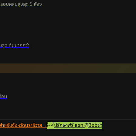
ครอบคลุมสูงสุด 5 ห้อง
สุด คุ้มมากกว่า
ดือน
ำหรับจังหวัดนราธิวาส
→
ปรึกษาฟรี แชท
@3bbth