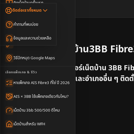
Dongle เน็ตสำรอง
ติดเน็ตบ้านครั้งแรก
🇹🇭
🇬🇧
ติดต่อเราทั้งหมด
เน็ตบ้าน + Netflix
WiFi Router 6
ค่าแรกเข้าเน็ตบ้าน
คำถามที่พบบ่อย
เน็ตบ้าน + บริการเสริม
Mesh WiFi
ติดเน็ตคอนโด อพาร์เมนท์
📍
จังหวัด
นราธิวาส
เน็ตบ้านแรงทุกชั้น
ข้อมูลและความช่วยเหลือ
WiFi Router 7
เทคนิคขอคิวช่างได้ไว
รับติดตั้งเน็ตบ้าน
3BB Fibre
เน็ตบ้าน Super Mesh
วิธีปักหมุด Google Maps
เน็ตบ้าน + เน็ตสำรอง
บริการติดตั้งอินเทอร์เน็ตบ้าน 3BB Fi
เลือกแพ็กเกจ & รีวิว
อำเภอเจาะไอร้อง
และอำเภออื่น ๆ
ติดต
เน็ตบ้าน + กล้องวงจรปิด
หาแพ็กเกจ AIS Fibre3 ที่ใช่ ปี 2026
เน็ตบ้านประกันภัย
ครอบคลุมดีเยี่ยม
AIS × 3BB ใช้แพ็คเกจเดียวกันไหม?
⚡
ติดตั้งไว 1-3 วัน
เน็ตบ้าน 3bb 500/500 ดีไหม
แชทไลน์ @3bbth
เน็ตบ้านสำหรับ WFH
ติดตั้งฟรี