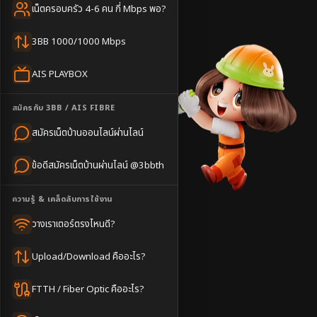
ชำนาญพื้นที่
เน็ตครอบครัว 4-6 คน กี่ Mbps พอ?
บริการไว
3BB 1000/1000 Mbps
AIS PLAYBOX
สมัครกับ 3BB / AIS FIBRE
สมัครเน็ตบ้านออนไลน์ผ่านไลน์
ข้อดีสมัครเน็ตบ้านผ่านไลน์ @3bbth
ความรู้ & เคล็ดลับการใช้งาน
หน้าหลัก
วางเราเตอร์ตรงไหนดี?
3BB ใกล้ฉัน
Upload/Download คืออะไร?
นราธิวาส
FTTH / Fiber Optic คืออะไร?
แพ็กเกจแนะนำ