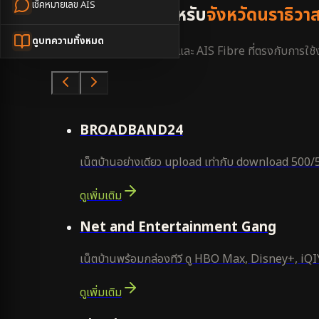
เช็คหมายเลข AIS
แพ็กเกจแนะนำสำหรับ
จังหวัดนราธิวา
ดูบทความทั้งหมด
เลือกแพ็กเกจเน็ตบ้าน 3BB และ AIS Fibre ที่ตรงกับการใช้งา
คุ้มสุด
BROADBAND24
เน็ตบ้านอย่างเดียว upload เท่ากับ download 500/
ดูเพิ่มเติม
ยอดนิยม
Net and Entertainment Gang
เน็ตบ้านพร้อมกล่องทีวี ดู HBO Max, Disney+, iQIYI
ดูเพิ่มเติม
ยอดนิยม