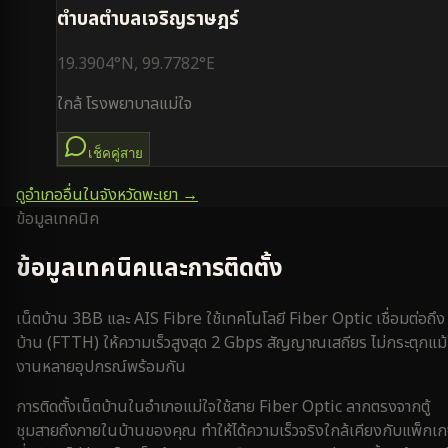
ตำบล
ตำบลเจริญราษฎร์
19.3904
°N,
99.7782
°E
ใกล้
โรงพยาบาลแม่ใจ
เช็คคู่สาย
ดูอำเภออื่นในจังหวัด
พะเยา
→
ข้อมูลเทคนิค
ข้อมูลเทคนิคและการติดตั้ง
เน็ตบ้าน 3BB และ AIS Fibre ใช้เทคโนโลยี Fiber Optic เชื่อมต่อถึง
บ้าน (FTTH) ให้ความเร็วสูงสุด 2 Gbps สัญญาณเสถียร ไม่กระตุกแม้
งานหลายอุปกรณ์พร้อมกัน
การติดตั้งเน็ตบ้านใน
อำเภอแม่ใจ
ใช้สาย Fiber Optic ลากตรงจากตู้
ชุมสายถึงภายในบ้านของคุณ ทำให้ได้ความเร็วจริงใกล้เคียงกับแพ็กเ