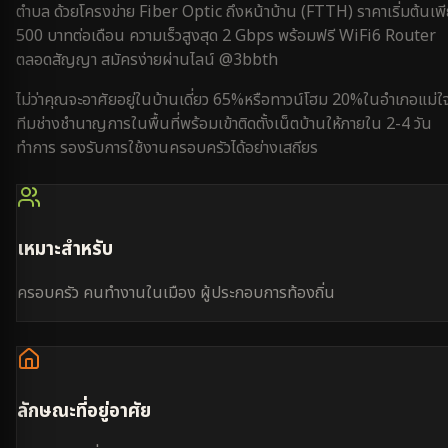
ตำบล
ด้วยโครงข่าย Fiber Optic ถึงหน้าบ้าน (FTTH) ราคาเริ่มต้นเพ
500 บาทต่อเดือน ความเร็วสูงสุด 2 Gbps พร้อมฟรี WiFi6 Router
ตลอดสัญญา สมัครง่ายผ่านไลน์ @3bbth
ไม่ว่าคุณจะอาศัยอยู่ใน
บ้านเดี่ยว 65%
หรือ
ทาวน์โฮม 20%
ใน
อำเภอแม่ใ
ทีมช่างชำนาญการในพื้นที่พร้อมเข้าติดตั้งเน็ตบ้านให้ภายใน
2-4 วัน
ทำการ
รองรับการใช้งาน
ครอบครัว
ได้อย่างเสถียร
เหมาะสำหรับ
ครอบครัว คนทำงานในเมือง ผู้ประกอบการท้องถิ่น
ลักษณะที่อยู่อาศัย