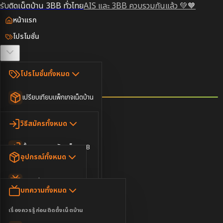
รับติดเน็ตบ้าน 3BB ทั่วไทย
AIS และ 3BB ควบรวมกันแล้ว 💚🧡
หน้าแรก
โปรโมชั่น
ตรวจสอบพื้นที่
โปรโมชั่นทั้งหมด
วิธีสมัคร
เปรียบเทียบแพ็กเกจเน็ตบ้าน
ยอดนิยม
อุปกรณ์
วิธีสมัครทั้งหมด
เน็ตบ้านอย่างเดียว
ขั้นตอนการสมัครเน็ต 3BB
บทความ
เน็ตบ้าน Super Fast
อุปกรณ์ทั้งหมด
3BB ใกล้ฉัน
เน็ตบ้าน 2Gbps
AIS Play Box
ข่าวสาร
บทความทั้งหมด
ติดต่อเรา
IP Camera
ความบันเทิง
เรื่องควรรู้ก่อนติดตั้งเน็ตบ้าน
เน็ตบ้านพร้อมกล่องทีวี