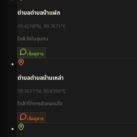
ตำบล
ตำบลป่าแฝก
19.4218
°N,
99.7671
°E
ใกล้
วัดในชุมชน
เช็คคู่สาย
ตำบล
ตำบลบ้านเหล่า
19.3631
°N,
99.8396
°E
ใกล้
ที่ว่าการอำเภอแม่ใจ
เช็คคู่สาย