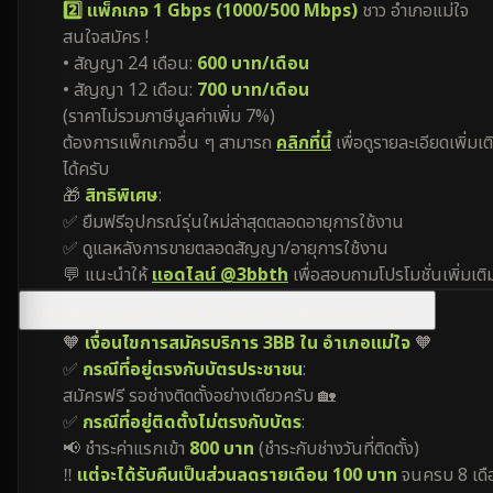
2️⃣ แพ็กเกจ 1 Gbps (1000/500 Mbps)
ชาว อำเภอแม่ใจ
สนใจสมัคร !
• สัญญา 24 เดือน:
600 บาท/เดือน
• สัญญา 12 เดือน:
700 บาท/เดือน
(ราคาไม่รวมภาษีมูลค่าเพิ่ม 7%)
ต้องการแพ็กเกจอื่น ๆ สามารถ
คลิกที่นี้
เพื่อดูรายละเอียดเพิ่มเต
ได้ครับ
🎁
สิทธิพิเศษ
:
✅ ยืมฟรีอุปกรณ์รุ่นใหม่ล่าสุดตลอดอายุการใช้งาน
✅ ดูแลหลังการขายตลอดสัญญา/อายุการใช้งาน
💬 แนะนำให้
แอดไลน์ @3bbth
เพื่อสอบถามโปรโมชั่นเพิ่มเติ
โปรโมชั่นของเน็ตบ้าน 3BB อำเภอแม่ใจ มีเงื่อนไขอย่างไร?
🧡
เงื่อนไขการสมัครบริการ 3BB ใน อำเภอแม่ใจ
🧡
✅
กรณีที่อยู่ตรงกับบัตรประชาชน
:
สมัครฟรี รอช่างติดตั้งอย่างเดียวครับ 🏡
✅
กรณีที่อยู่ติดตั้งไม่ตรงกับบัตร
:
📢 ชำระค่าแรกเข้า
800 บาท
(ชำระกับช่างวันที่ติดตั้ง)
‼️
แต่จะได้รับคืนเป็นส่วนลดรายเดือน 100 บาท
จนครบ 8 เดื