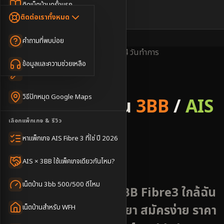
Dongle เน็ตสำรอง
ติดเน็ตบ้านครั้งแรก
🇹🇭
🇬🇧
ติดต่อเราทั้งหมด
เน็ตบ้าน + Netflix
WiFi Router 6
ค่าแรกเข้าเน็ตบ้าน
คำถามที่พบบ่อย
เน็ตบ้าน + บริการเสริม
Mesh WiFi
ติดเน็ตคอนโด อพาร์เมนท์
พื้นที่ให้บริการ
ครอบคลุมดี
ติดตั้งไว
2-4 วันทำการ
เน็ตบ้านแรงทุกชั้น
ข้อมูลและความช่วยเหลือ
WiFi Router 7
เทคนิคขอคิวช่างได้ไว
3BB & AIS Fibre
เน็ตบ้าน Super Mesh
วิธีปักหมุด Google Maps
รับติดตั้งเน็ตบ้าน
3BB
/
AIS
เน็ตบ้าน + เน็ตสำรอง
เลือกแพ็กเกจ & รีวิว
Fibre
เน็ตบ้าน + กล้องวงจรปิด
หาแพ็กเกจ AIS Fibre 3 ที่ใช่ ปี 2026
อำเภอแม่ใจ
เน็ตบ้านประกันภัย
AIS × 3BB ใช้แพ็คเกจเดียวกันไหม?
เน็ตบ้าน 3bb 500/500 ดีไหม
บริการติดตั้งเน็ต AIS 3BB Fibre3 ใกล้ฉัน
พื้นที่แม่ใจ ใกล้เมืองพะเยา สมัครง่าย ราคา
เน็ตบ้านสำหรับ WFH