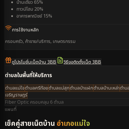
บ้านเดี่ยว 65%
ทาวน์โฮม 20%
อาคารพาณิชย์ 15%
การใช้งานหลัก
ครอบครัว, ค้าขาย/บริการ, เกษตรกรรม
ดูโปรโมชั่นเน็ตบ้าน 3BB
วิธีขอติดตั้งเน็ต 3BB
ตำบลในพื้นที่ให้บริการ
ตำบลแม่ใจ
ตำบลศรีถ้อย
ตำบลแม่สุก
ตำบลป่าแฝก
ตำบลบ้านเหล่า
ตำบ
เจริญราษฎร์
Fiber Optic ครอบคลุม
6 ตำบล
แผนที่
เช็คคู่สายเน็ตบ้าน
อำเภอแม่ใจ