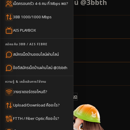
เริ่มต้น 500 บาท แอดไลน์ @3bbth
เน็ตครอบครัว 4-6 คน กี่ Mbps พอ?
3BB 1000/1000 Mbps
6
ตำบล
AIS PLAYBOX
ครอบคลุมพื้นที่
สมัครกับ 3BB / AIS FIBRE
2-4
วันทำการ
สมัครเน็ตบ้านออนไลน์ผ่านไลน์
นัดช่างติดตั้ง
ข้อดีสมัครเน็ตบ้านผ่านไลน์ @3bbth
500
บาท/เดือน
ราคาเริ่มต้น
ความรู้ & เคล็ดลับการใช้งาน
วางเราเตอร์ตรงไหนดี?
ดูแพ็กเกจทั้งหมด
แชทไลน์ @3bbth
Upload/Download คืออะไร?
FTTH / Fiber Optic คืออะไร?