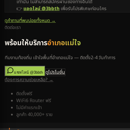
เท่านั้น ไม่สามารถสมัครผ่านช่องทางอื่นได้
👉
แอดไลน์ @3bbth
เพื่อรับโปรพิเศษก่อนใคร
ดูคำถามที่พบบ่อยทั้งหมด →
ติดต่อเรา
พร้อมให้บริการ
อำเภอแม่ใจ
ทีมงานท้องถิ่น เข้าใจพื้นที่
อำเภอแม่ใจ
— ติดตั้ง
2-4 วันทำการ
ดูโปรโมชั่น
แชทไลน์ @3bbth
ต้องการความช่วยเหลือ? →
ติดตั้งฟรี
WiFi6 Router ฟรี
ไม่มีค่าแรกเข้า
ลูกค้า 40,000+ ราย