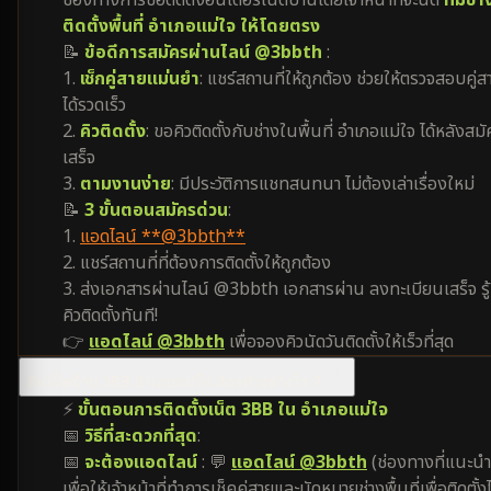
ช่องทางการขอติดตั้งอินเตอร์เน็ตบ้านโดยเจ้าหน้าที่จะนัด
ทีมช่า
ติดตั้งพื้นที่ อำเภอแม่ใจ ให้โดยตรง
📝
ข้อดีการสมัครผ่านไลน์ @3bbth
:
1.
เช็กคู่สายแม่นยำ
: แชร์สถานที่ให้ถูกต้อง ช่วยให้ตรวจสอบคู่ส
ได้รวดเร็ว
2.
คิวติดตั้ง
: ขอคิวติดตั้งกับช่างในพื้นที่ อำเภอแม่ใจ ได้หลังสม
เสร็จ
3.
ตามงานง่าย
: มีประวัติการแชทสนทนา ไม่ต้องเล่าเรื่องใหม่
📝
3 ขั้นตอนสมัครด่วน
:
1.
แอดไลน์ **@3bbth**
2. แชร์สถานที่ที่ต้องการติดตั้งให้ถูกต้อง
3. ส่งเอกสารผ่านไลน์ @3bbth เอกสารผ่าน ลงทะเบียนเสร็จ รู้
คิวติดตั้งทันที!
👉
แอดไลน์ @3bbth
เพื่อจองคิวนัดวันติดตั้งให้เร็วที่สุด
ติดเน็ตบ้าน 3BB อำเภอแม่ใจ ต้องทำอย่างไร ?
⚡
ขั้นตอนการติดตั้งเน็ต 3BB ใน อำเภอแม่ใจ
📅
วิธีที่สะดวกที่สุด
:
📅
จะต้องแอดไลน์
: 💬
แอดไลน์ @3bbth
(ช่องทางที่แนะนำ
เพื่อให้เจ้าหน้าที่ทำการเช็คคู่สายและนัดหมายช่างพื้นที่เพื่อติดตั้งไ