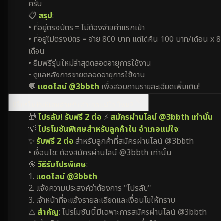
ครับ
📋
สรุป
:
• ที่อยู่ตรงบัตร = ไม่ต้องจ่ายค่าแรกเข้า
• ที่อยู่ไม่ตรงบัตร = จ่าย 800 บาท แต่ได้คืน 100 บาท/เดือน x 8
เดือน
• ยืมฟรีรุ่นใหม่ล่าสุดตลอดอายุการใช้งาน
• ดูแลหลังการขายตลอดอายุการใช้งาน
💬
แอดไลน์ @3bbth
เพื่อสอบถามรายละเอียดเพิ่มเติม!
มีโปรโมชันพิเศษสำหรับ อำเภอแม่ใจ ไหม?
🎁
โปรลับ! รับฟรี 2 ต่อ
⚡
สมัครผ่านไลน์ @3bbth เท่านั้น
💡
โปรโมชันพิเศษสำหรับลูกค้าใน อำเภอแม่ใจ
:
✨
รับฟรี 2 ต่อ
สำหรับลูกค้าที่สมัครผ่านไลน์ @3bbth
• เงื่อนไข: ต้องสมัครผ่านไลน์ @3bbth เท่านั้น
🎯
วิธีรับโปรพิเศษ
:
1.
แอดไลน์ @3bbth
2. แจ้งความประสงค์ว่าต้องการ "โปรลับ"
3. เจ้าหน้าที่จะแจ้งรายละเอียดและเงื่อนไขให้ทราบ
⚠️
สำคัญ
: โปรโมชันนี้มีเฉพาะการสมัครผ่านไลน์ @3bbth