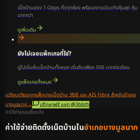
เน็ตบ้านแรง 1 Gbps ทั่วทุกห้อง พร้อมความบันเทิงคุ้มสุด คุ้ม
มากกว่า
ดูเพิ่มเติม
ยังไม่เจอแพ็กเกจที่ใช่?
ดูโปรโมชั่นเน็ตบ้านทั้งหมด เริ่มต้นเพียง 500 บาทต่อเดือน
ดูแพ็กเกจทั้งหมด
เปรียบเทียบทุกแพ็กเกจเน็ตบ้าน 3BB และ AIS Fibre สำหรับอำเภอ
บางมูลนาก
→
ปรึกษาฟรี แชท
@3bbth
ค่าใช้จ่ายและเงื่อนไข
ค่าใช้จ่ายติดตั้งเน็ตบ้านใน
อำเภอบางมูลนาก