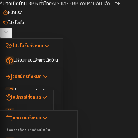
รับติดเน็ตบ้าน 3BB ทั่วไทย
AIS และ 3BB ควบรวมกันแล้ว 💚🧡
หน้าแรก
โปรโมชั่น
ตรวจสอบพื้นที่
โปรโมชั่นทั้งหมด
วิธีสมัคร
เปรียบเทียบแพ็กเกจเน็ตบ้าน
ยอดนิยม
อุปกรณ์
วิธีสมัครทั้งหมด
เน็ตบ้านอย่างเดียว
ขั้นตอนการสมัครเน็ต 3BB
บทความ
เน็ตบ้าน Super Fast
อุปกรณ์ทั้งหมด
3BB ใกล้ฉัน
เน็ตบ้าน 2Gbps
AIS Play Box
ข่าวสาร
บทความทั้งหมด
ติดต่อเรา
IP Camera
ความบันเทิง
เรื่องควรรู้ก่อนติดตั้งเน็ตบ้าน
เน็ตบ้านพร้อมกล่องทีวี