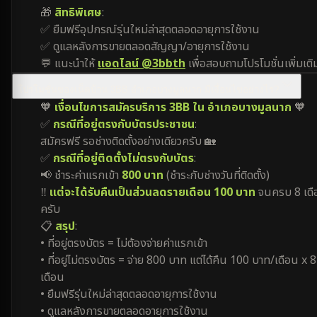
🎁
สิทธิพิเศษ
:
✅ ยืมฟรีอุปกรณ์รุ่นใหม่ล่าสุดตลอดอายุการใช้งาน
✅ ดูแลหลังการขายตลอดสัญญา/อายุการใช้งาน
💬 แนะนำให้
แอดไลน์ @3bbth
เพื่อสอบถามโปรโมชั่นเพิ่มเติ
โปรโมชั่นของเน็ตบ้าน 3BB อำเภอบางมูลนาก มีเงื่อนไขอย่างไร?
🧡
เงื่อนไขการสมัครบริการ 3BB ใน อำเภอบางมูลนาก
🧡
✅
กรณีที่อยู่ตรงกับบัตรประชาชน
:
สมัครฟรี รอช่างติดตั้งอย่างเดียวครับ 🏡
✅
กรณีที่อยู่ติดตั้งไม่ตรงกับบัตร
:
📢 ชำระค่าแรกเข้า
800 บาท
(ชำระกับช่างวันที่ติดตั้ง)
‼️
แต่จะได้รับคืนเป็นส่วนลดรายเดือน 100 บาท
จนครบ 8 เดื
ครับ
📋
สรุป
:
• ที่อยู่ตรงบัตร = ไม่ต้องจ่ายค่าแรกเข้า
• ที่อยู่ไม่ตรงบัตร = จ่าย 800 บาท แต่ได้คืน 100 บาท/เดือน x 8
เดือน
• ยืมฟรีรุ่นใหม่ล่าสุดตลอดอายุการใช้งาน
• ดูแลหลังการขายตลอดอายุการใช้งาน