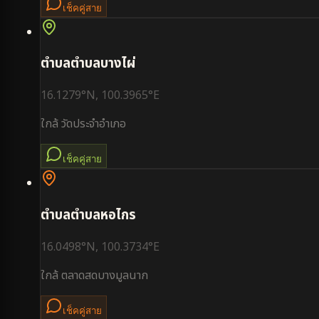
เช็คคู่สาย
ตำบล
ตำบลบางไผ่
16.1279
°N,
100.3965
°E
ใกล้
วัดประจำอำเภอ
เช็คคู่สาย
ตำบล
ตำบลหอไกร
16.0498
°N,
100.3734
°E
ใกล้
ตลาดสดบางมูลนาก
เช็คคู่สาย