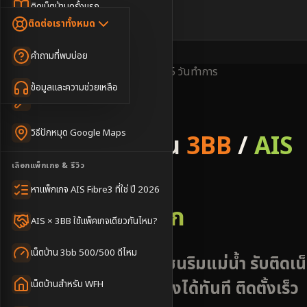
Dongle เน็ตสำรอง
ติดเน็ตบ้านครั้งแรก
🇹🇭
🇬🇧
ติดต่อเราทั้งหมด
เน็ตบ้าน + Netflix
WiFi Router 6
ค่าแรกเข้าเน็ตบ้าน
คำถามที่พบบ่อย
เน็ตบ้าน + บริการเสริม
Mesh WiFi
ติดเน็ตคอนโด อพาร์เมนท์
พื้นที่ให้บริการ
ครอบคลุมดี
ติดตั้งไว
3-5 วันทำการ
เน็ตบ้านแรงทุกชั้น
ข้อมูลและความช่วยเหลือ
WiFi Router 7
เทคนิคขอคิวช่างได้ไว
3BB & AIS Fibre
เน็ตบ้าน Super Mesh
วิธีปักหมุด Google Maps
รับติดตั้งเน็ตบ้าน
3BB
/
AIS
เน็ตบ้าน + เน็ตสำรอง
เลือกแพ็กเกจ & รีวิว
Fibre
เน็ตบ้าน + กล้องวงจรปิด
หาแพ็กเกจ AIS Fibre3 ที่ใช่ ปี 2026
อำเภอบางมูลนาก
เน็ตบ้านประกันภัย
AIS × 3BB ใช้แพ็คเกจเดียวกันไหม?
เน็ตบ้าน 3bb 500/500 ดีไหม
บางมูลนาก พิจิตร - ชุมชนริมแม่น้ำ รับติดเน
AIS 3BB Fibre3 นัดช่างได้ทันที ติดตั้งเร็ว
เน็ตบ้านสำหรับ WFH