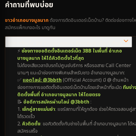
คำถามที่พบบ่อย
ชาว
อำเภอบางมูลนาก
ต้องการติดอินเตอร์เน็ตบ้าน? ติดต่อช่องทางไ
สมัครแพ็กเกจอะไร มาดูกัน
ต้องการติดเน็ต 3BB อำเภอบางมูลนาก ติดต่อช่องทางไหนไวที่สุด?
⚡
ช่องทางขอติดตั้งอินเตอร์เน็ต 3BB ในพื้นที่ อำเภอ
บางมูลนาก ให้ได้คิวติดตั้งไวที่สุด
ไม่ต้องเสียเวลาขับรถไปศูนย์บริการ หรือรอสาย Call Center
นานๆ แนะนำช่องทางพิเศษสำหรับชาว อำเภอบางมูลนาก:
✅
แอดไลน์: @3bbth
(Official Account) มี @ ด้านหน้า
ช่องทางการขอติดตั้งอินเตอร์เน็ตบ้านโดยเจ้าหน้าที่จะนัด
ทีมช่า
ติดตั้งพื้นที่ อำเภอบางมูลนาก ให้โดยตรง
📝
ข้อดีการสมัครผ่านไลน์ @3bbth
:
1.
เช็กคู่สายแม่นยำ
: แชร์สถานที่ให้ถูกต้อง ช่วยให้ตรวจสอบคู่ส
ได้รวดเร็ว
2.
คิวติดตั้ง
: ขอคิวติดตั้งกับช่างในพื้นที่ อำเภอบางมูลนาก ได้ห
สมัครเสร็จ