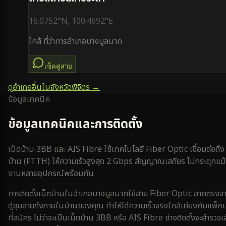
16.0752
°N,
100.4692
°E
ใกล้
ที่ว่าการอำเภอบางมูลนาก
เช็คคู่สาย
ดูอำเภออื่นในจังหวัด
พิจิตร
→
ข้อมูลเทคนิค
ข้อมูลเทคนิคและการติดตั้ง
เน็ตบ้าน 3BB และ AIS Fibre ใช้เทคโนโลยี Fiber Optic เชื่อมต่อถึง
บ้าน (FTTH) ให้ความเร็วสูงสุด 2 Gbps สัญญาณเสถียร ไม่กระตุกแม้
งานหลายอุปกรณ์พร้อมกัน
การติดตั้งเน็ตบ้านใน
อำเภอบางมูลนาก
ใช้สาย Fiber Optic ลากตรงจ
ตู้ชุมสายถึงภายในบ้านของคุณ ทำให้ได้ความเร็วจริงใกล้เคียงกับแพ็ก
ที่สมัคร ไม่ว่าจะเป็นเน็ตบ้าน 3BB หรือ AIS Fibre ช่างติดตั้งจะสำรวจเ