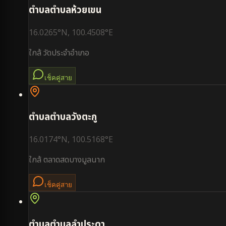
ตำบล
ตำบลห้วยเขน
16.0265
°N,
100.4508
°E
ใกล้
วัดประจำอำเภอ
เช็คคู่สาย
ตำบล
ตำบลวังตะกู
16.0174
°N,
100.5168
°E
ใกล้
ตลาดสดบางมูลนาก
เช็คคู่สาย
ตำบล
ตำบลลำประดา