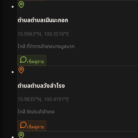
ตำบล
ตำบลเนินมะกอก
15.9963
°N,
100.3516
°E
ใกล้
ที่ว่าการอำเภอบางมูลนาก
เช็คคู่สาย
ตำบล
ตำบลวังสำโรง
15.9835
°N,
100.4191
°E
ใกล้
วัดประจำอำเภอ
เช็คคู่สาย