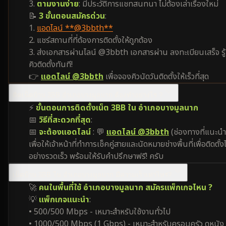
3.
ตามงานง่าย
: มีประวัติการแชทสนทนา ไม่ต้องเล่าเรื่องใหม่
📝
3 ขั้นตอนสมัครด่วน
:
1.
แอดไลน์ **@3bbth**
2. แชร์สถานที่ที่ต้องการติดตั้งให้ถูกต้อง
3. ส่งเอกสารผ่านไลน์ @3bbth เอกสารผ่าน ลงทะเบียนเสร็จ รู้
คิวติดตั้งทันที!
👉
แอดไลน์ @3bbth
เพื่อจองคิวนัดวันติดตั้งให้เร็วที่สุด
ติดเน็ตบ้าน 3BB อำเภอบางมูลนาก ต้องทำอย่างไร ?
⚡
ขั้นตอนการติดตั้งเน็ต 3BB ใน อำเภอบางมูลนาก
📅
วิธีที่สะดวกที่สุด
:
📅
จะต้องแอดไลน์
: 💬
แอดไลน์ @3bbth
(ช่องทางที่แนะนำ
เพื่อให้เจ้าหน้าที่ทำการเช็คคู่สายและนัดหมายช่างพื้นที่เพื่อติดตั้งไ
อย่างรวดเร็ว พร้อมให้รับคำปรึกษาฟรี! ครับ
เน็ตบ้าน 3BB ใน อำเภอบางมูลนาก มีความเร็วเท่าไหร่?
🚀
คนในพื้นที่ใช้ อำเภอบางมูลนาก สมัครแพ็กเกจไหน ?
💡
แพ็กเกจแนะนำ
:
• 500/500 Mbps - เหมาะสำหรับใช้งานทั่วไป
• 1000/500 Mbps (1 Gbps) - เหมาะสำหรับครอบครัว ดูหนัง