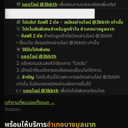
💬
แอดไลน์ @3bbth
เพื่อสอบถามรายละเอียดเพิ่มเติม!
มีโปรโมชันพิเศษสำหรับ อำเภอบางมูลนาก ไหม?
🎁
โปรลับ! รับฟรี 2 ต่อ
⚡
สมัครผ่านไลน์ @3bbth เท่านั้น
💡
โปรโมชันพิเศษสำหรับลูกค้าใน อำเภอบางมูลนาก
:
✨
รับฟรี 2 ต่อ
สำหรับลูกค้าที่สมัครผ่านไลน์ @3bbth
• เงื่อนไข: ต้องสมัครผ่านไลน์ @3bbth เท่านั้น
🎯
วิธีรับโปรพิเศษ
:
1.
แอดไลน์ @3bbth
2. แจ้งความประสงค์ว่าต้องการ "โปรลับ"
3. เจ้าหน้าที่จะแจ้งรายละเอียดและเงื่อนไขให้ทราบ
⚠️
สำคัญ
: โปรโมชันนี้มีเฉพาะการสมัครผ่านไลน์ @3bbth
เท่านั้น ไม่สามารถสมัครผ่านช่องทางอื่นได้
👉
แอดไลน์ @3bbth
เพื่อรับโปรพิเศษก่อนใคร
ดูคำถามที่พบบ่อยทั้งหมด →
ติดต่อเรา
พร้อมให้บริการ
อำเภอบางมูลนาก