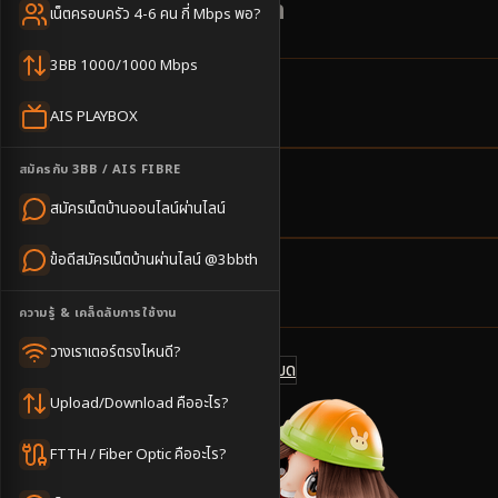
สมัครผ่านไลน์ @3bbth
เน็ตครอบครัว 4-6 คน กี่ Mbps พอ?
3BB 1000/1000 Mbps
10
ตำบล
AIS PLAYBOX
ครอบคลุมพื้นที่
สมัครกับ 3BB / AIS FIBRE
3-5
วันทำการ
สมัครเน็ตบ้านออนไลน์ผ่านไลน์
นัดช่างติดตั้ง
ข้อดีสมัครเน็ตบ้านผ่านไลน์ @3bbth
500
บาท/เดือน
ราคาเริ่มต้น
ความรู้ & เคล็ดลับการใช้งาน
วางเราเตอร์ตรงไหนดี?
ดูแพ็กเกจทั้งหมด
แชทไลน์ @3bbth
Upload/Download คืออะไร?
FTTH / Fiber Optic คืออะไร?