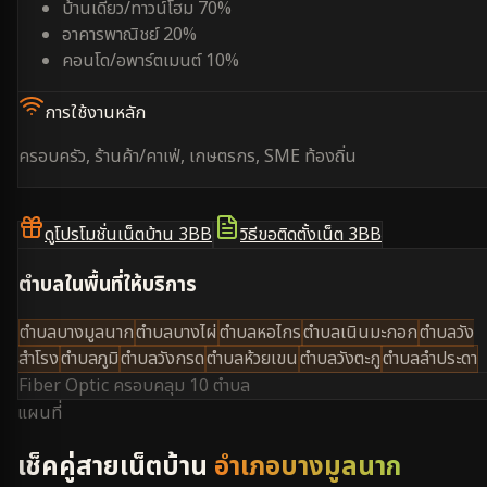
บ้านเดี่ยว/ทาวน์โฮม 70%
อาคารพาณิชย์ 20%
คอนโด/อพาร์ตเมนต์ 10%
การใช้งานหลัก
ครอบครัว, ร้านค้า/คาเฟ่, เกษตรกร, SME ท้องถิ่น
ดูโปรโมชั่นเน็ตบ้าน 3BB
วิธีขอติดตั้งเน็ต 3BB
ตำบลในพื้นที่ให้บริการ
ตำบลบางมูลนาก
ตำบลบางไผ่
ตำบลหอไกร
ตำบลเนินมะกอก
ตำบลวัง
สำโรง
ตำบลภูมิ
ตำบลวังกรด
ตำบลห้วยเขน
ตำบลวังตะกู
ตำบลลำประดา
Fiber Optic ครอบคลุม
10 ตำบล
แผนที่
เช็คคู่สายเน็ตบ้าน
อำเภอบางมูลนาก