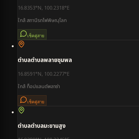
16.8353
°N,
100.2318
°E
ใกล้
สถานีรถไฟพิษณุโลก
เช็คคู่สาย
ตำบล
ตำบลพลายชุมพล
16.8591
°N,
100.2277
°E
ใกล้
ท็อปแลนด์พลาซ่า
เช็คคู่สาย
ตำบล
ตำบลมะขามสูง