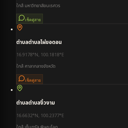
ใกล้
มหาวิทยาลัยนเรศวร
เช็คคู่สาย
ตำบล
ตำบลไผ่ขอดอน
16.9178
°N,
100.1818
°E
ใกล้
ศาลากลางจังหวัด
เช็คคู่สาย
ตำบล
ตำบลงิ้วงาม
16.6632
°N,
100.2377
°E
ใกล้
เซ็นทรัล พิษณุโลก