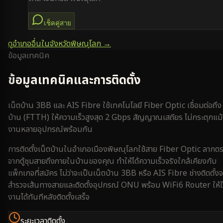
เช็คคู่สาย
ดูอำเภออื่นในจังหวัด
พิษณุโลก
→
ข้อมูลเทคนิค
ข้อมูลเทคนิคและการติดตั้ง
เน็ตบ้าน 3BB และ AIS Fibre ใช้เทคโนโลยี Fiber Optic เชื่อมต่อถึง
บ้าน (FTTH) ให้ความเร็วสูงสุด 2 Gbps สัญญาณเสถียร ไม่กระตุกแม้
งานหลายอุปกรณ์พร้อมกัน
การติดตั้งเน็ตบ้านใน
อำเภอเมืองพิษณุโลก
ใช้สาย Fiber Optic ลากต
จากตู้ชุมสายถึงภายในบ้านของคุณ ทำให้ได้ความเร็วจริงใกล้เคียงกับ
แพ็กเกจที่สมัคร ไม่ว่าจะเป็นเน็ตบ้าน 3BB หรือ AIS Fibre ช่างติดตั้งจ
สำรวจเส้นทางสายและติดตั้งอุปกรณ์ ONU พร้อม WiFi6 Router ให้ใ
งานได้ทันทีหลังติดตั้งเสร็จ
ระยะเวลาติดตั้ง