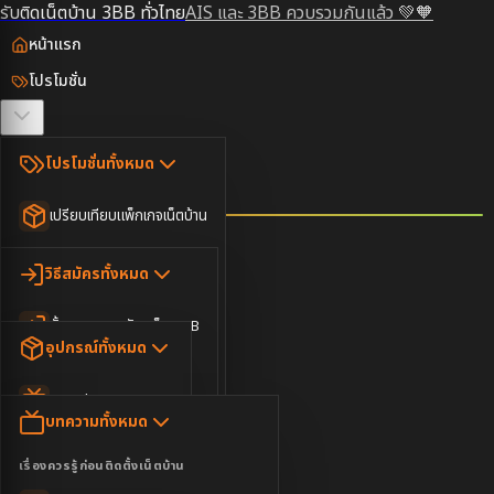
รับติดเน็ตบ้าน 3BB ทั่วไทย
AIS และ 3BB ควบรวมกันแล้ว 💚🧡
หน้าแรก
โปรโมชั่น
ตรวจสอบพื้นที่
โปรโมชั่นทั้งหมด
วิธีสมัคร
เปรียบเทียบแพ็กเกจเน็ตบ้าน
ยอดนิยม
อุปกรณ์
วิธีสมัครทั้งหมด
เน็ตบ้านอย่างเดียว
ขั้นตอนการสมัครเน็ต 3BB
บทความ
เน็ตบ้าน Super Fast
อุปกรณ์ทั้งหมด
3BB ใกล้ฉัน
เน็ตบ้าน 2Gbps
AIS Play Box
ข่าวสาร
บทความทั้งหมด
ติดต่อเรา
IP Camera
ความบันเทิง
เรื่องควรรู้ก่อนติดตั้งเน็ตบ้าน
เน็ตบ้านพร้อมกล่องทีวี