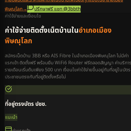
เทียบสปีดและราคาแพ็กเกจเน็ตบ้านไฟเบอร์ทุกแบบในอำเภอเมือง
พิษณุโลก
→
ปรึกษาฟรี แชท
@3bbth
ค่าใช้จ่ายและเงื่อนไข
ค่าใช้จ่ายติดตั้งเน็ตบ้านใน
อำเภอเมือง
พิษณุโลก
สมัครเน็ตบ้าน 3BB หรือ AIS Fibre ใน
อำเภอเมืองพิษณุโลก
ไม่มีค่า
แรกเข้า ติดตั้งฟรี พร้อมยืม WiFi6 Router ฟรีตลอดสัญญา ค่าบริกา
รายเดือนเริ่มต้นเพียง 500 บาท เงื่อนไขค่าใช้จ่ายขึ้นอยู่กับที่อยู่ในบัตร
ประชาชนตรงกับที่อยู่ติดตั้งหรือไม่
ที่อยู่ตรงบัตร ปชช.
แนะนำ
ค่าแรกเข้า