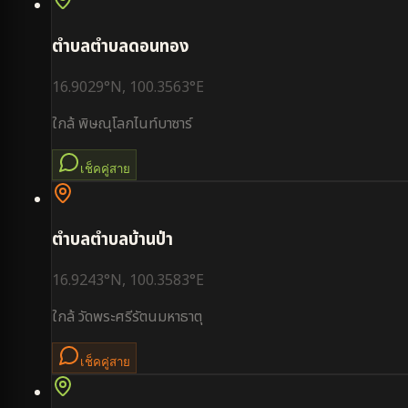
ตำบล
ตำบลดอนทอง
16.9029
°N,
100.3563
°E
ใกล้
พิษณุโลกไนท์บาซาร์
เช็คคู่สาย
ตำบล
ตำบลบ้านป่า
16.9243
°N,
100.3583
°E
ใกล้
วัดพระศรีรัตนมหาธาตุ
เช็คคู่สาย