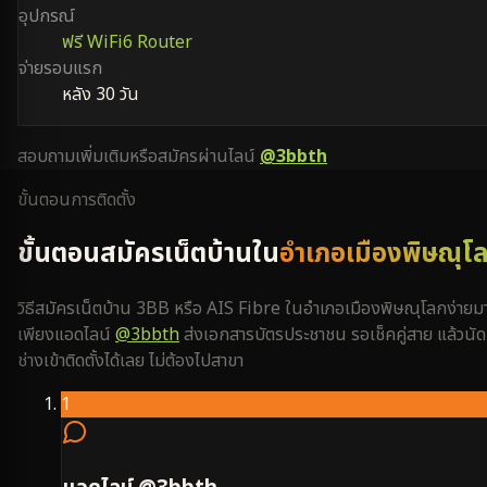
อุปกรณ์
ฟรี WiFi6 Router
จ่ายรอบแรก
หลัง 30 วัน
สอบถามเพิ่มเติมหรือสมัครผ่านไลน์
@3bbth
ขั้นตอนการติดตั้ง
ขั้นตอนสมัครเน็ตบ้านใน
อำเภอเมืองพิษณุโ
วิธีสมัครเน็ตบ้าน 3BB หรือ AIS Fibre ใน
อำเภอเมืองพิษณุโลก
ง่ายม
เพียงแอดไลน์
@3bbth
ส่งเอกสารบัตรประชาชน รอเช็คคู่สาย แล้วนัด
ช่างเข้าติดตั้งได้เลย ไม่ต้องไปสาขา
1