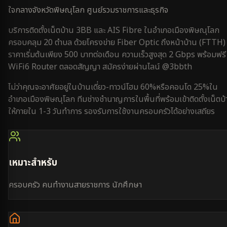
ใจกลางจังหวัดพิษณุโลก ศูนย์รวมราชการและธุรกิจ
บริการติดตั้งเน็ตบ้าน 3BB และ AIS Fibre ใน
อำเภอเมืองพิษณุโลก
ครอบคลุม
20 ตำบล
ด้วยโครงข่าย Fiber Optic ถึงหน้าบ้าน (FTTH)
ราคาเริ่มต้นเพียง 500 บาทต่อเดือน ความเร็วสูงสุด 2 Gbps พร้อมฟรี
WiFi6 Router ตลอดสัญญา สมัครง่ายผ่านไลน์ @3bbth
ไม่ว่าคุณจะอาศัยอยู่ใน
บ้านเดี่ยว-ทาวน์โฮม 60%
หรือ
คอนโด 25%
ใน
อำเภอเมืองพิษณุโลก
ทีมช่างชำนาญการในพื้นที่พร้อมเข้าติดตั้งเน็ตบ
ให้ภายใน
1-3 วันทำการ
รองรับการใช้งาน
ครอบครัว
ได้อย่างเสถียร
เหมาะสำหรับ
ครอบครัว คนทำงานสายราชการ นักศึกษา