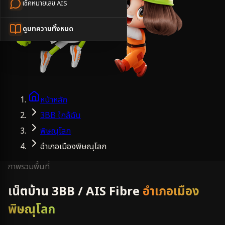
เช็คหมายเลข AIS
ดูบทความทั้งหมด
หน้าหลัก
3BB ใกล้ฉัน
พิษณุโลก
อำเภอเมืองพิษณุโลก
ภาพรวมพื้นที่
เน็ตบ้าน 3BB / AIS Fibre
อำเภอเมือง
พิษณุโลก