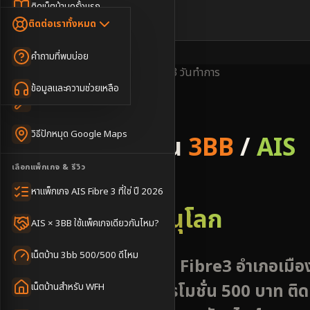
Dongle เน็ตสำรอง
ติดเน็ตบ้านครั้งแรก
🇹🇭
🇬🇧
ติดต่อเราทั้งหมด
เน็ตบ้าน + Netflix
WiFi Router 6
ค่าแรกเข้าเน็ตบ้าน
คำถามที่พบบ่อย
เน็ตบ้าน + บริการเสริม
Mesh WiFi
ติดเน็ตคอนโด อพาร์เมนท์
พื้นที่ให้บริการ
ครอบคลุมดี
ติดตั้งไว
1-3 วันทำการ
เน็ตบ้านแรงทุกชั้น
ข้อมูลและความช่วยเหลือ
WiFi Router 7
เทคนิคขอคิวช่างได้ไว
3BB & AIS Fibre
เน็ตบ้าน Super Mesh
วิธีปักหมุด Google Maps
รับติดตั้งเน็ตบ้าน
3BB
/
AIS
เน็ตบ้าน + เน็ตสำรอง
เลือกแพ็กเกจ & รีวิว
Fibre
เน็ตบ้าน + กล้องวงจรปิด
หาแพ็กเกจ AIS Fibre 3 ที่ใช่ ปี 2026
อำเภอเมืองพิษณุโลก
เน็ตบ้านประกันภัย
AIS × 3BB ใช้แพ็คเกจเดียวกันไหม?
เน็ตบ้าน 3bb 500/500 ดีไหม
สมัครเน็ตบ้าน 3BB AIS Fibre3 อำเภอเมือ
พิษณุโลก บริการเร็ว โปรโมชั่น 500 บาท ติด
เน็ตบ้านสำหรับ WFH