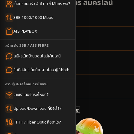
ตั้งไวภายใน 2-3 วันทำการ สมัครไลน์
เน็ตครอบครัว 4-6 คน กี่ Mbps พอ?
@3bbth
3BB 1000/1000 Mbps
AIS PLAYBOX
20
ตำบล
สมัครกับ 3BB / AIS FIBRE
ครอบคลุมพื้นที่
สมัครเน็ตบ้านออนไลน์ผ่านไลน์
1-3
วันทำการ
ข้อดีสมัครเน็ตบ้านผ่านไลน์ @3bbth
นัดช่างติดตั้ง
ความรู้ & เคล็ดลับการใช้งาน
500
บาท/เดือน
ราคาเริ่มต้น
วางเราเตอร์ตรงไหนดี?
Upload/Download คืออะไร?
ดูแพ็กเกจทั้งหมด
แชทไลน์ @3bbth
FTTH / Fiber Optic คืออะไร?