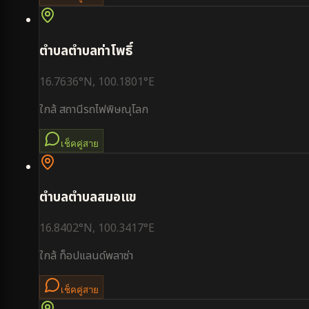
ตำบล
ตำบลท่าโพธิ์
16.7636
°N,
100.1801
°E
ใกล้
สถานีรถไฟพิษณุโลก
เช็คคู่สาย
ตำบล
ตำบลสมอแข
16.8402
°N,
100.3417
°E
ใกล้
ท็อปแลนด์พลาซ่า
เช็คคู่สาย