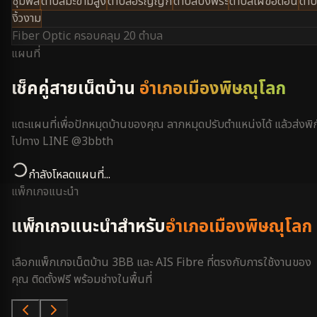
ชุมพล
ตำบลมะขามสูง
ตำบลอรัญญิก
ตำบลบึงพระ
ตำบลไผ่ขอดอน
ตำ
งิ้วงาม
Fiber Optic ครอบคลุม
20 ตำบล
แผนที่
เช็คคู่สายเน็ตบ้าน
อำเภอเมืองพิษณุโลก
แตะแผนที่เพื่อปักหมุดบ้านของคุณ ลากหมุดปรับตำแหน่งได้ แล้วส่งพิก
ไปทาง LINE @3bbth
กำลังโหลดแผนที่...
แพ็กเกจแนะนำ
แพ็กเกจแนะนำสำหรับ
อำเภอเมืองพิษณุโลก
เลือกแพ็กเกจเน็ตบ้าน 3BB และ AIS Fibre ที่ตรงกับการใช้งานของ
คุณ ติดตั้งฟรี พร้อมช่างในพื้นที่