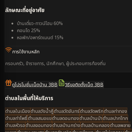
ลักษณะที่อยู่อาศัย
บ้านเดี่ยว-ทาวน์โฮม 60%
คอนโด 25%
หอพัก/อพาร์ตเมนต์ 15%
การใช้งานหลัก
ครอบครัว, ข้าราชการ, นักศึกษา, ผู้ประกอบการท้องถิ่น
ดูโปรโมชั่นเน็ตบ้าน 3BB
วิธีขอติดตั้งเน็ต 3BB
ตำบลในพื้นที่ให้บริการ
ตำบลในเมือง
ตำบลวังน้ำคู้
ตำบลวัดจันทร์
ตำบลวัดพริก
ตำบลท่าทอง
ตำบลท่าโพธิ์
ตำบลสมอแข
ตำบลดอนทอง
ตำบลบ้านป่า
ตำบลปากโทก
ตำบลหัวรอ
ตำบลจอมทอง
ตำบลบ้านกร่าง
ตำบลบ้านคลอง
ตำบลพลาย