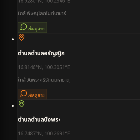
16.9280
°N,
100.2346
°E
ใกล้
พิษณุโลกไนท์บาซาร์
เช็คคู่สาย
ตำบล
ตำบลอรัญญิก
16.8146
°N,
100.3051
°E
ใกล้
วัดพระศรีรัตนมหาธาตุ
เช็คคู่สาย
ตำบล
ตำบลบึงพระ
16.7487
°N,
100.2691
°E