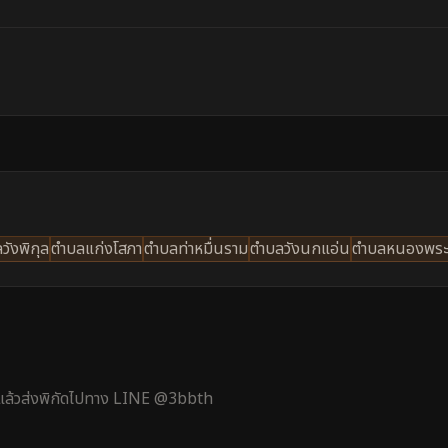
วังพิกุล
ตำบลแก่งโสภา
ตำบลท่าหมื่นราม
ตำบลวังนกแอ่น
ตำบลหนองพระ
้ แล้วส่งพิกัดไปทาง LINE @3bbth