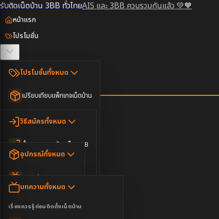
รับติดเน็ตบ้าน 3BB ทั่วไทย
AIS และ 3BB ควบรวมกันแล้ว 💚🧡
หน้าแรก
โปรโมชั่น
ตรวจสอบพื้นที่
โปรโมชั่นทั้งหมด
วิธีสมัคร
เปรียบเทียบแพ็กเกจเน็ตบ้าน
ยอดนิยม
อุปกรณ์
วิธีสมัครทั้งหมด
เน็ตบ้านอย่างเดียว
ขั้นตอนการสมัครเน็ต 3BB
บทความ
เน็ตบ้าน Super Fast
อุปกรณ์ทั้งหมด
3BB ใกล้ฉัน
เน็ตบ้าน 2Gbps
AIS Play Box
ข่าวสาร
บทความทั้งหมด
ติดต่อเรา
IP Camera
ความบันเทิง
เรื่องควรรู้ก่อนติดตั้งเน็ตบ้าน
เน็ตบ้านพร้อมกล่องทีวี