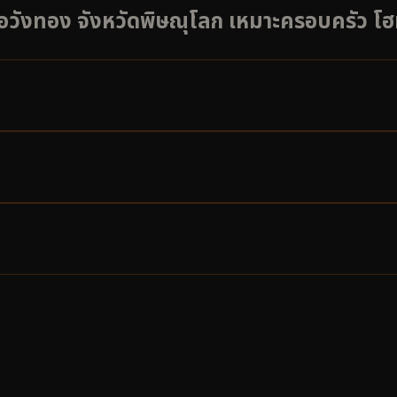
วังทอง จังหวัดพิษณุโลก เหมาะครอบครัว โฮมส