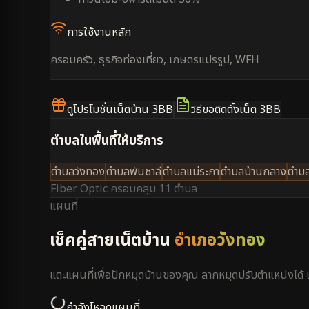
การใช้งานหลัก
ครอบครัว, ธุรกิจท่องเที่ยว, เกษตรแปรรูป, WFH
ดูโปรโมชั่นเน็ตบ้าน 3BB
วิธีขอติดตั้งเน็ต 3BB
ตำบลในพื้นที่ให้บริการ
ตำบลวังทอง
ตำบลพันชาลี
ตำบลแม่ระกา
ตำบลบ้านกลาง
ตำบล
Fiber Optic ครอบคลุม
11 ตำบล
แผนที่
เช็คคู่สายเน็ตบ้าน
อำเภอวังทอง
แตะแผนที่เพื่อปักหมุดบ้านของคุณ ลากหมุดปรับตำแหน่งได
กำลังโหลดแผนที่...