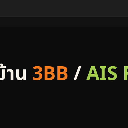
บ้าน
3BB
/
AIS 