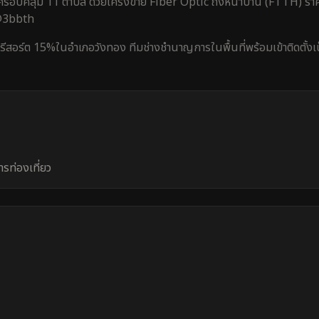
รอบคลุม
11 ตำบล
ด้วยโครงข่าย Fiber Optic ถึงหน้าบ้าน (FTTH) ราค
 @3bbth
/รีสอร์ต 15%
ใน
อำเภอวังทอง
ทีมช่างชำนาญการในพื้นที่พร้อมเข้าติดตั้ง
รท่องเที่ยว