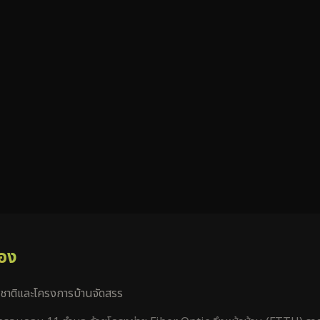
อง
มชาติและโครงการบ้านจัดสรร