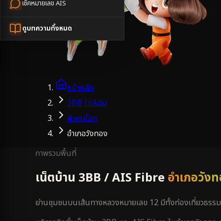
เช็คหมายเลข AIS
ดูบทความทั้งหมด
หน้าหลัก
3BB ใกล้ฉัน
พิษณุโลก
อำเภอวังทอง
ภาพรวมพื้นที่
เน็ตบ้าน 3BB / AIS Fibre
อำเภอวังท
ย่านชุมชนบนเส้นทางหลวงหมายเลข 12 มีทั้งท่องเที่ยวธรร