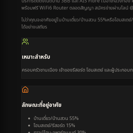
บริการติดตั้งเน็ตบ้าน 3BB และ AIS Fibre ใน
อำเภอวังทอง
ค
พร้อมฟรี WiFi6 Router ตลอดสัญญา สมัครง่ายผ่านไลน์
ไม่ว่าคุณจะอาศัยอยู่ใน
บ้านเดี่ยว/บ้านสวน 55%
หรือ
โฮมสเตย์
ได้อย่างเสถียร
เหมาะสำหรับ
ครอบครัวชานเมือง เจ้าของรีสอร์ต โฮมสเตย์ และผู้ประกอบกา
ลักษณะที่อยู่อาศัย
บ้านเดี่ยว/บ้านสวน 55%
โฮมสเตย์/รีสอร์ต 15%
ทาวน์โฮม-อพาร์ตเมนต์ 30%