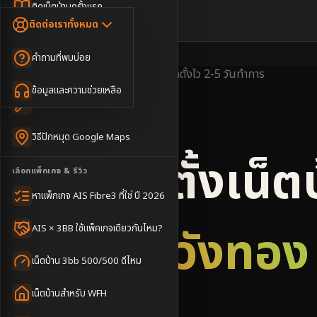
Dongle เน็ตสำรอง
ติดเน็ตบ้านครั้งแรก
🇹🇭
🇬🇧
ติดต่อเราทั้งหมด
เน็ตบ้าน + Netflix
WiFi Router 6
ค่าแรกเข้าเน็ตบ้าน
คำถามที่พบบ่อย
เน็ตบ้าน + บริการเสริม
Mesh WiFi
ติดเน็ตคอนโด อพาร์เมนท์
พื้นที่ให้บริการ
ครอบคลุมดี
ติดตั้งไว
2-5 วันทำการ
เน็ตบ้านแรงทุกชั้น
ข้อมูลและความช่วยเหลือ
WiFi Router 7
เทคนิคขอคิวช่างได้ไว
3BB & AIS Fibre
เน็ตบ้าน Super Mesh
วิธีปักหมุด Google Maps
เน็ตบ้าน + เน็ตสำรอง
รับติดตั้งเน็ต
เลือกแพ็กเกจ & รีวิว
เน็ตบ้าน + กล้องวงจรปิด
หาแพ็กเกจ AIS Fibre3 ที่ใช่ ปี 2026
เน็ตบ้านประกันภัย
อำเภอวังทอง
AIS × 3BB ใช้แพ็คเกจเดียวกันไหม?
เน็ตบ้าน 3bb 500/500 ดีไหม
เน็ตบ้านสำหรับ WFH