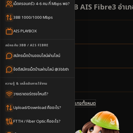
เน็ตครอบครัว 4-6 คน กี่ Mbps พอ?
สมัครเน็ตบ้าน 3BB AIS Fibre3 อำเภอ
3BB 1000/1000 Mbps
AIS PLAYBOX
11
ตำบล
ครอบคลุมพื้นที่
สมัครกับ 3BB / AIS FIBRE
สมัครเน็ตบ้านออนไลน์ผ่านไลน์
2-5
วันทำการ
นัดช่างติดตั้ง
ข้อดีสมัครเน็ตบ้านผ่านไลน์ @3bbth
500
บาท/เดือน
ความรู้ & เคล็ดลับการใช้งาน
ราคาเริ่มต้น
วางเราเตอร์ตรงไหนดี?
ดูแพ็กเกจทั้งหมด
แชทไลน์ @3bbth
Upload/Download คืออะไร?
FTTH / Fiber Optic คืออะไร?