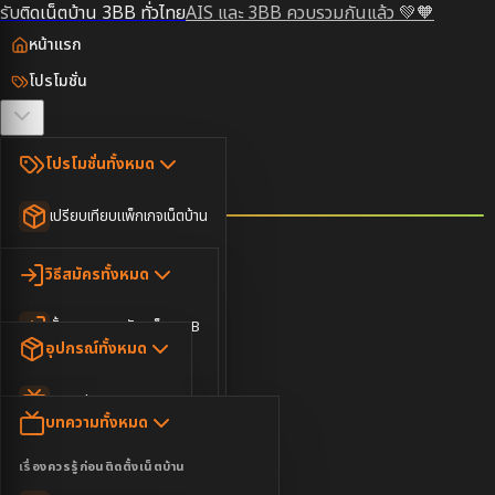
รับติดเน็ตบ้าน 3BB ทั่วไทย
AIS และ 3BB ควบรวมกันแล้ว 💚🧡
หน้าแรก
โปรโมชั่น
ตรวจสอบพื้นที่
โปรโมชั่นทั้งหมด
วิธีสมัคร
เปรียบเทียบแพ็กเกจเน็ตบ้าน
ยอดนิยม
อุปกรณ์
วิธีสมัครทั้งหมด
เน็ตบ้านอย่างเดียว
ขั้นตอนการสมัครเน็ต 3BB
บทความ
เน็ตบ้าน Super Fast
อุปกรณ์ทั้งหมด
3BB ใกล้ฉัน
เน็ตบ้าน 2Gbps
AIS Play Box
ข่าวสาร
บทความทั้งหมด
ติดต่อเรา
IP Camera
ความบันเทิง
เรื่องควรรู้ก่อนติดตั้งเน็ตบ้าน
เน็ตบ้านพร้อมกล่องทีวี