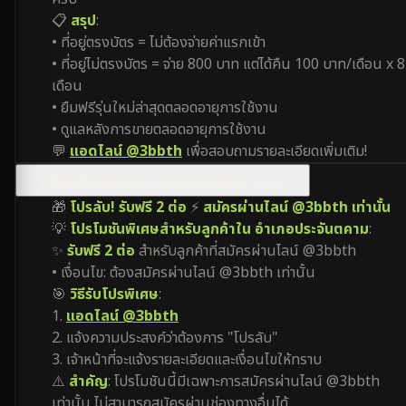
📋
สรุป
:
• ที่อยู่ตรงบัตร = ไม่ต้องจ่ายค่าแรกเข้า
• ที่อยู่ไม่ตรงบัตร = จ่าย 800 บาท แต่ได้คืน 100 บาท/เดือน x 8
เดือน
• ยืมฟรีรุ่นใหม่ล่าสุดตลอดอายุการใช้งาน
• ดูแลหลังการขายตลอดอายุการใช้งาน
💬
แอดไลน์ @3bbth
เพื่อสอบถามรายละเอียดเพิ่มเติม!
มีโปรโมชันพิเศษสำหรับ อำเภอประจันตคาม ไหม?
🎁
โปรลับ! รับฟรี 2 ต่อ
⚡
สมัครผ่านไลน์ @3bbth เท่านั้น
💡
โปรโมชันพิเศษสำหรับลูกค้าใน อำเภอประจันตคาม
:
✨
รับฟรี 2 ต่อ
สำหรับลูกค้าที่สมัครผ่านไลน์ @3bbth
• เงื่อนไข: ต้องสมัครผ่านไลน์ @3bbth เท่านั้น
🎯
วิธีรับโปรพิเศษ
:
1.
แอดไลน์ @3bbth
2. แจ้งความประสงค์ว่าต้องการ "โปรลับ"
3. เจ้าหน้าที่จะแจ้งรายละเอียดและเงื่อนไขให้ทราบ
⚠️
สำคัญ
: โปรโมชันนี้มีเฉพาะการสมัครผ่านไลน์ @3bbth
เท่านั้น ไม่สามารถสมัครผ่านช่องทางอื่นได้