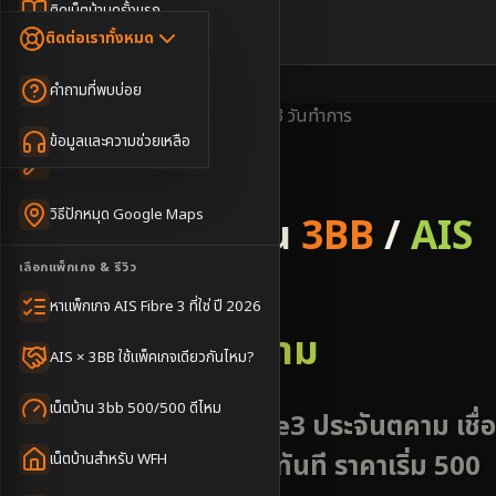
Dongle เน็ตสำรอง
ติดเน็ตบ้านครั้งแรก
🇹🇭
🇬🇧
ติดต่อเราทั้งหมด
เน็ตบ้าน + Netflix
WiFi Router 6
ค่าแรกเข้าเน็ตบ้าน
คำถามที่พบบ่อย
เน็ตบ้าน + บริการเสริม
Mesh WiFi
ติดเน็ตคอนโด อพาร์เมนท์
พื้นที่ให้บริการ
ครอบคลุมดี
ติดตั้งไว
1-3 วันทำการ
เน็ตบ้านแรงทุกชั้น
ข้อมูลและความช่วยเหลือ
WiFi Router 7
เทคนิคขอคิวช่างได้ไว
3BB & AIS Fibre
เน็ตบ้าน Super Mesh
วิธีปักหมุด Google Maps
รับติดตั้งเน็ตบ้าน
3BB
/
AIS
เน็ตบ้าน + เน็ตสำรอง
เลือกแพ็กเกจ & รีวิว
Fibre
เน็ตบ้าน + กล้องวงจรปิด
หาแพ็กเกจ AIS Fibre 3 ที่ใช่ ปี 2026
อำเภอประจันตคาม
เน็ตบ้านประกันภัย
AIS × 3BB ใช้แพ็คเกจเดียวกันไหม?
เน็ตบ้าน 3bb 500/500 ดีไหม
เน็ตบ้าน AIS 3BB Fibre3 ประจันตคาม เชื่
ทางหลวง 33 นัดช่างได้ทันที ราคาเริ่ม 500
เน็ตบ้านสำหรับ WFH