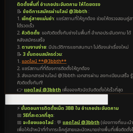
ติดตั้งพื้นที่ อำเภอประจันตคาม ให้โดยตรง
📝
ข้อดีการสมัครผ่านไลน์ @3bbth
:
1.
เช็กคู่สายแม่นยำ
: แชร์สถานที่ให้ถูกต้อง ช่วยให้ตรวจสอบคู่ส
ได้รวดเร็ว
2.
คิวติดตั้ง
: ขอคิวติดตั้งกับช่างในพื้นที่ อำเภอประจันตคาม ได้
หลังสมัครเสร็จ
3.
ตามงานง่าย
: มีประวัติการแชทสนทนา ไม่ต้องเล่าเรื่องใหม่
📝
3 ขั้นตอนสมัครด่วน
:
1.
แอดไลน์ **@3bbth**
2. แชร์สถานที่ที่ต้องการติดตั้งให้ถูกต้อง
3. ส่งเอกสารผ่านไลน์ @3bbth เอกสารผ่าน ลงทะเบียนเสร็จ รู้
คิวติดตั้งทันที!
👉
แอดไลน์ @3bbth
เพื่อจองคิวนัดวันติดตั้งให้เร็วที่สุด
ติดเน็ตบ้าน 3BB อำเภอประจันตคาม ต้องทำอย่างไร ?
⚡
ขั้นตอนการติดตั้งเน็ต 3BB ใน อำเภอประจันตคาม
📅
วิธีที่สะดวกที่สุด
:
📅
จะต้องแอดไลน์
: 💬
แอดไลน์ @3bbth
(ช่องทางที่แนะนำ
เพื่อให้เจ้าหน้าที่ทำการเช็คคู่สายและนัดหมายช่างพื้นที่เพื่อติดตั้งไ