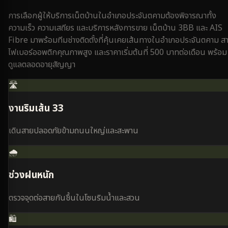
การเลือกผู้ให้บริการเน็ตบ้านใน
อำเภอประจันตคาม
ต้องพิจารณาทั้ง
ความเร็ว ความเสถียร และบริการหลังการขาย เน็ตบ้าน 3BB และ AIS
Fibre มาพร้อมทีมช่างติดตั้งที่คุ้นเคยเส้นทางใน
อำเภอประจันตคาม
ส
ไฟเบอร์ออพติกคุณภาพสูง และราคาเริ่มต้นที่ 500 บาทต่อเดือน พร้อม
ดูแลตลอดอายุสัญญา
🛣️
งานริมเส้น 33
เดินสายปลอดภัยข้ามถนนใหญ่และสะพาน
🌧️
ช่วงฝนหนัก
ตรวจจุดต่อสายกันชื้นในโซนริมน้ำและสวน
🛍️