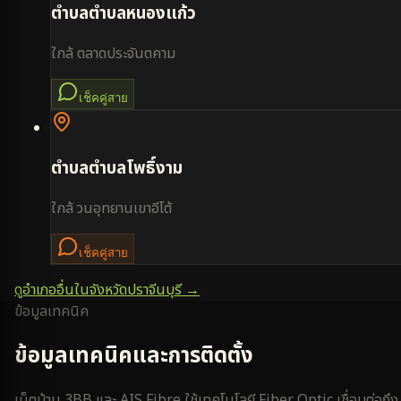
ตำบล
ตำบลหนองแก้ว
ใกล้
ตลาดประจันตคาม
เช็คคู่สาย
ตำบล
ตำบลโพธิ์งาม
ใกล้
วนอุทยานเขาอีโต้
เช็คคู่สาย
ดูอำเภออื่นในจังหวัด
ปราจีนบุรี
→
ข้อมูลเทคนิค
ข้อมูลเทคนิคและการติดตั้ง
เน็ตบ้าน 3BB และ AIS Fibre ใช้เทคโนโลยี Fiber Optic เชื่อมต่อถึง