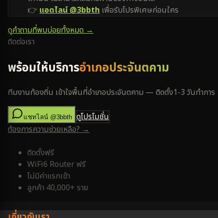
👉
แอดไลน์ @3bbth
เพื่อรับโปรพิเศษก่อนใคร
ดูคำถามที่พบบ่อยทั้งหมด →
ติดต่อเรา
พร้อมให้บริการ
อำเภอประจันตคาม
ทีมงานท้องถิ่น เข้าใจพื้นที่
อำเภอประจันตคาม
— ติดตั้ง
1-3 วันทำการ
ดูโปรโมชั่น
แชทไลน์ @3bbth
ต้องการความช่วยเหลือ? →
ติดตั้งฟรี
WiFi6 Router ฟรี
ไม่มีค่าแรกเข้า
ลูกค้า 40,000+ ราย
เกี่ยวกับเรา