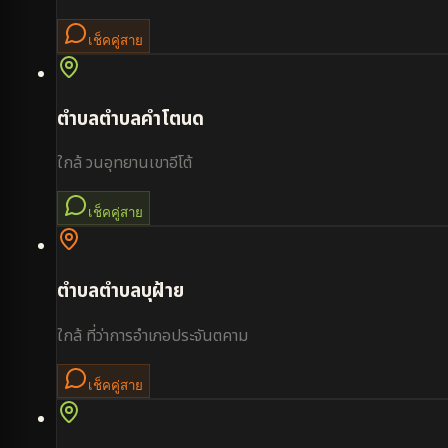
เช็คคู่สาย
ตำบล
ตำบลคำโตนด
ใกล้
วนอุทยานเขาอีโต้
เช็คคู่สาย
ตำบล
ตำบลบุฝ้าย
ใกล้
ที่ว่าการอำเภอประจันตคาม
เช็คคู่สาย