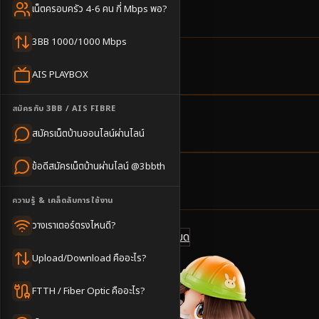
บาท สมัครง่าย
เน็ตครอบครัว 4-6 คน กี่ Mbps พอ?
3BB 1000/1000 Mbps
9
ตำบล
AIS PLAYBOX
ครอบคลุมพื้นที่
สมัครกับ 3BB / AIS FIBRE
1-3
วันทำการ
สมัครเน็ตบ้านออนไลน์ผ่านไลน์
นัดช่างติดตั้ง
ข้อดีสมัครเน็ตบ้านผ่านไลน์ @3bbth
500
บาท/เดือน
ราคาเริ่มต้น
ความรู้ & เคล็ดลับการใช้งาน
วางเราเตอร์ตรงไหนดี?
ดูแพ็กเกจทั้งหมด
แชทไลน์ @3bbth
Upload/Download คืออะไร?
FTTH / Fiber Optic คืออะไร?