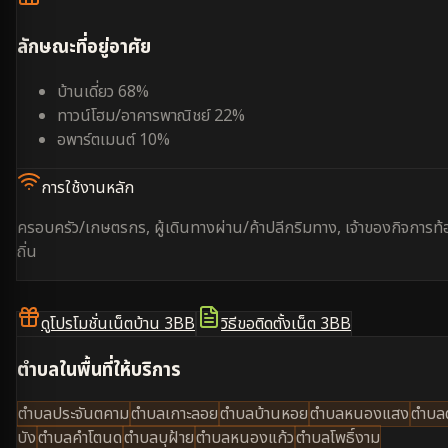
ลักษณะที่อยู่อาศัย
บ้านเดี่ยว 68%
ทาวน์โฮม/อาคารพาณิชย์ 22%
อพาร์ตเมนต์ 10%
การใช้งานหลัก
ครอบครัว/เกษตรกร, ผู้เดินทางผ่าน/ค้าปลีกริมทาง, เจ้าของกิจการท้
ถิ่น
ดูโปรโมชั่นเน็ตบ้าน 3BB
วิธีขอติดตั้งเน็ต 3BB
ตำบลในพื้นที่ให้บริการ
ตำบลประจันตคาม
ตำบลเกาะลอย
ตำบลบ้านหอย
ตำบลหนองแสง
ตำบล
บัง
ตำบลคำโตนด
ตำบลบุฝ้าย
ตำบลหนองแก้ว
ตำบลโพธิ์งาม