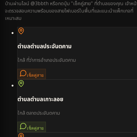
บ้านผ่านไลน์ @3bbth หรือกดปุ่ม "เช็คคู่สาย" ที่ตำบลของคุณ เจ้าหน้า
จะตรวจสอบความพร้อมของสายไฟเบอร์ในพื้นที่และแนะนำแพ็กเกจที่
เหมาะสม
ตำบล
ตำบลประจันตคาม
ใกล้
ที่ว่าการอำเภอประจันตคาม
เช็คคู่สาย
ตำบล
ตำบลเกาะลอย
ใกล้
ตลาดประจันตคาม
เช็คคู่สาย