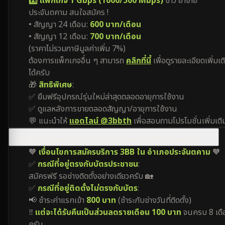
2️⃣ แพ็กเกจ 1 Gbps (1000/500 Mbps)
ชาว อำเภอ
ประจันตคาม สนใจสมัคร !
• สัญญา 24 เดือน:
600 บาท/เดือน
• สัญญา 12 เดือน:
700 บาท/เดือน
(ราคาไม่รวมภาษีมูลค่าเพิ่ม 7%)
ต้องการแพ็กเกจอื่น ๆ สามารถ
คลิกที่นี้
เพื่อดูรายละเอียดเพิ่มเต
ได้ครับ
🎁
สิทธิพิเศษ
:
✅ ยืมฟรีอุปกรณ์รุ่นใหม่ล่าสุดตลอดอายุการใช้งาน
✅ ดูแลหลังการขายตลอดสัญญา/อายุการใช้งาน
💬 แนะนำให้
แอดไลน์ @3bbth
เพื่อสอบถามโปรโมชั่นเพิ่มเติ
โปรโมชั่นของเน็ตบ้าน 3BB อำเภอประจันตคาม มีเงื่อนไขอย่างไร?
🧡
เงื่อนไขการสมัครบริการ 3BB ใน อำเภอประจันตคาม
🧡
✅
กรณีที่อยู่ตรงกับบัตรประชาชน
:
สมัครฟรี รอช่างติดตั้งอย่างเดียวครับ 🏡
✅
กรณีที่อยู่ติดตั้งไม่ตรงกับบัตร
:
📢 ชำระค่าแรกเข้า
800 บาท
(ชำระกับช่างวันที่ติดตั้ง)
‼️
แต่จะได้รับคืนเป็นส่วนลดรายเดือน 100 บาท
จนครบ 8 เดื
ครับ