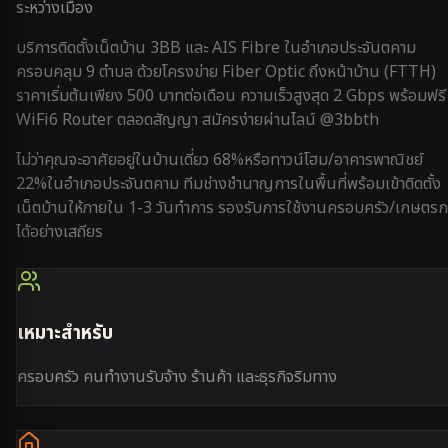
ระหว่างเมือง
บริการติดตั้งเน็ตบ้าน 3BB และ AIS Fibre ใน
อำเภอประจันตคาม
ครอบคลุม
9 ตำบล
ด้วยโครงข่าย Fiber Optic ถึงหน้าบ้าน (FTTH)
ราคาเริ่มต้นเพียง 500 บาทต่อเดือน ความเร็วสูงสุด 2 Gbps พร้อมฟรี
WiFi6 Router ตลอดสัญญา สมัครง่ายผ่านไลน์ @3bbth
ไม่ว่าคุณจะอาศัยอยู่ใน
บ้านเดี่ยว 68%
หรือ
ทาวน์โฮม/อาคารพาณิชย์
22%
ใน
อำเภอประจันตคาม
ทีมช่างชำนาญการในพื้นที่พร้อมเข้าติดตั้ง
เน็ตบ้านให้ภายใน
1-3 วันทำการ
รองรับการใช้งาน
ครอบครัว/เกษตรก
ได้อย่างเสถียร
เหมาะสำหรับ
ครอบครัว คนทำงานรับจ้าง ร้านค้า และธุรกิจริมทาง