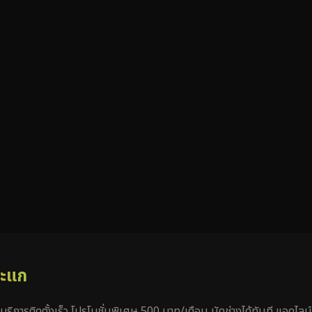
สะแก
ริการติดตั้งเร็ว โปรโมชั่นพิเศษ 500 บาท/เดือน นัดช่างได้ทันที แอดไ