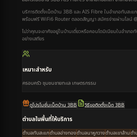
บริการติดตั้งเน็ตบ้าน 3BB และ AIS Fibre ใน
อำเภอทับสะแก
พร้อมฟรี WiFi6 Router ตลอดสัญญา สมัครง่ายผ่านไลน์
ไม่ว่าคุณจะอาศัยอยู่ใน
บ้านเดี่ยว
หรือ
คอนโดมิเนียม
ใน
อำเภอท
อย่างเสถียร
เหมาะสำหรับ
ครอบครัว ชุมชนชายทะเล เกษตรกรรม
ดูโปรโมชั่นเน็ตบ้าน 3BB
วิธีขอติดตั้งเน็ต 3BB
ตำบลในพื้นที่ให้บริการ
ตำบลทับสะแก
ตำบลอ่างทอง
ตำบลนาหูกวาง
ตำบลเขาล้าน
ตำ