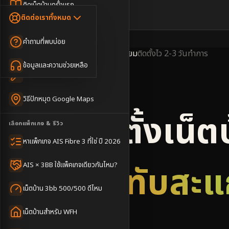
Dongle เน็ตสำรอง
ติดเน็ตบ้านครั้งแรก
🇹🇭
🇬🇧
ติดต่อเราทั้งหมด
เน็ตบ้าน + Netflix
WiFi Router 6
ค่าแรกเข้าเน็ตบ้าน
คำถามที่พบบ่อย
เน็ตบ้าน + บริการเสริม
Mesh WiFi
ติดเน็ตคอนโด อพาร์เมนท์
พื้นที่ให้บริการ
ครอบคลุมดีเยี่ยม
ติดตั้งไว
2-3 วันทำการ
เน็ตบ้านแรงทุกชั้น
ข้อมูลและความช่วยเหลือ
WiFi Router 7
เทคนิคขอคิวช่างได้ไว
3BB & AIS Fibre
เน็ตบ้าน Super Mesh
วิธีปักหมุด Google Maps
เน็ตบ้าน + เน็ตสำรอง
รับติดตั้งเน็ต
เลือกแพ็กเกจ & รีวิว
เน็ตบ้าน + กล้องวงจรปิด
หาแพ็กเกจ AIS Fibre 3 ที่ใช่ ปี 2026
เน็ตบ้านประกันภัย
อำเภอทับสะแ
AIS × 3BB ใช้แพ็คเกจเดียวกันไหม?
เน็ตบ้าน 3bb 500/500 ดีไหม
เน็ตบ้านสำหรับ WFH