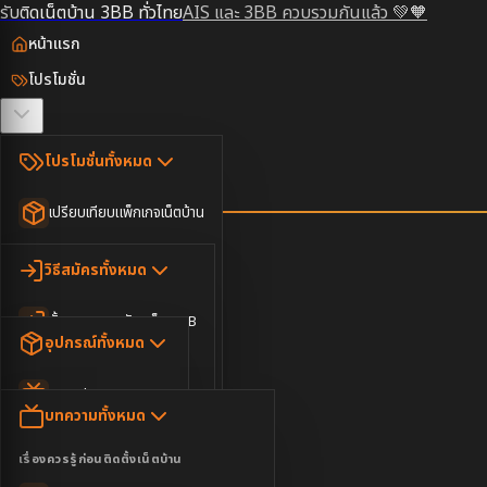
รับติดเน็ตบ้าน 3BB ทั่วไทย
AIS และ 3BB ควบรวมกันแล้ว 💚🧡
หน้าแรก
โปรโมชั่น
ตรวจสอบพื้นที่
โปรโมชั่นทั้งหมด
วิธีสมัคร
เปรียบเทียบแพ็กเกจเน็ตบ้าน
ยอดนิยม
อุปกรณ์
วิธีสมัครทั้งหมด
เน็ตบ้านอย่างเดียว
ขั้นตอนการสมัครเน็ต 3BB
บทความ
เน็ตบ้าน Super Fast
อุปกรณ์ทั้งหมด
3BB ใกล้ฉัน
เน็ตบ้าน 2Gbps
AIS Play Box
ข่าวสาร
บทความทั้งหมด
ติดต่อเรา
IP Camera
ความบันเทิง
เรื่องควรรู้ก่อนติดตั้งเน็ตบ้าน
เน็ตบ้านพร้อมกล่องทีวี