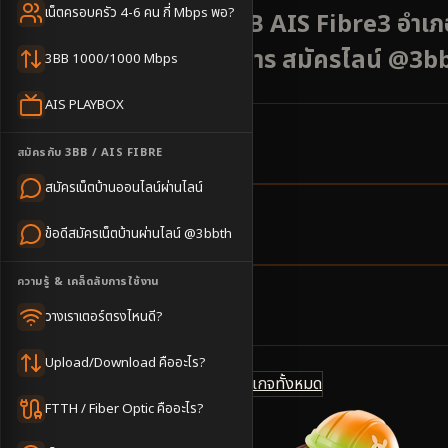
เน็ตครอบครัว 4-6 คน กี่ Mbps พอ?
สมัครเน็ตบ้าน 3BB AIS Fibre3 อำเภอท
ภายใน 2-3 วันทำการ สมัครไลน์ @3b
3BB 1000/1000 Mbps
AIS PLAYBOX
6
ตำบล
สมัครกับ 3BB / AIS FIBRE
ครอบคลุมพื้นที่
สมัครเน็ตบ้านออนไลน์ผ่านไลน์
2-3
วันทำการ
ข้อดีสมัครเน็ตบ้านผ่านไลน์ @3bbth
นัดช่างติดตั้ง
ความรู้ & เคล็ดลับการใช้งาน
500
บาท/เดือน
วางเราเตอร์ตรงไหนดี?
ราคาเริ่มต้น
Upload/Download คืออะไร?
ดูแพ็กเกจทั้งหมด
แชทไลน์ @3bbth
FTTH / Fiber Optic คืออะไร?