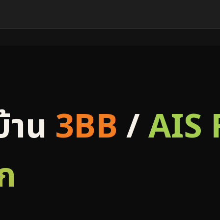
บ้าน
3BB
/
AIS 
ก