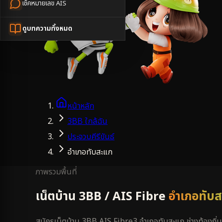
เช็คหมายเลข AIS
ดูบทความทั้งหมด
หน้าหลัก
3BB ใกล้ฉัน
ประจวบคีรีขันธ์
อำเภอทับสะแก
ภาพรวมพื้นที่
เน็ตบ้าน 3BB / AIS Fibre
อำเภอทับ
สมัครเน็ตบ้าน 3BB AIS Fibre3 อำเภอทับสะแก ช่างท้องถิ่นบ