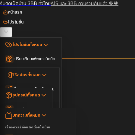
รับติดเน็ตบ้าน 3BB ทั่วไทย
AIS และ 3BB ควบรวมกันแล้ว 💚🧡
หน้าแรก
โปรโมชั่น
ตรวจสอบพื้นที่
โปรโมชั่นทั้งหมด
วิธีสมัคร
เปรียบเทียบแพ็กเกจเน็ตบ้าน
ยอดนิยม
อุปกรณ์
วิธีสมัครทั้งหมด
เน็ตบ้านอย่างเดียว
ขั้นตอนการสมัครเน็ต 3BB
บทความ
เน็ตบ้าน Super Fast
อุปกรณ์ทั้งหมด
3BB ใกล้ฉัน
เน็ตบ้าน 2Gbps
AIS Play Box
ข่าวสาร
บทความทั้งหมด
ติดต่อเรา
IP Camera
ความบันเทิง
เรื่องควรรู้ก่อนติดตั้งเน็ตบ้าน
เน็ตบ้านพร้อมกล่องทีวี