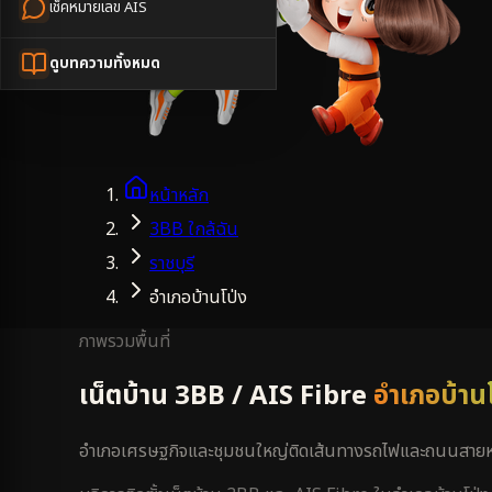
เช็คหมายเลข AIS
ดูบทความทั้งหมด
หน้าหลัก
3BB ใกล้ฉัน
ราชบุรี
อำเภอบ้านโป่ง
ภาพรวมพื้นที่
เน็ตบ้าน 3BB / AIS Fibre
อำเภอบ้าน
อำเภอเศรษฐกิจและชุมชนใหญ่ติดเส้นทางรถไฟและถนนสายหลั