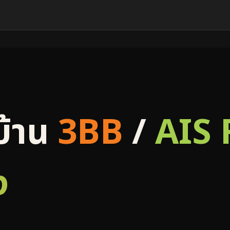
บ้าน
3BB
/
AIS 
ง