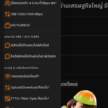
เน็ตครอบครัว 4-6 คน กี่ Mbps พอ?
บ้านโป่ง ราชบุรี - ย่านเศรษฐกิจใหญ่ 
3BB 1000/1000 Mbps
AIS PLAYBOX
15
ตำบล
ครอบคลุมพื้นที่
สมัครกับ 3BB / AIS FIBRE
สมัครเน็ตบ้านออนไลน์ผ่านไลน์
2-3
วันทำการ
นัดช่างติดตั้ง
ข้อดีสมัครเน็ตบ้านผ่านไลน์ @3bbth
500
บาท/เดือน
ความรู้ & เคล็ดลับการใช้งาน
ราคาเริ่มต้น
วางเราเตอร์ตรงไหนดี?
ดูแพ็กเกจทั้งหมด
แชทไลน์ @3bbth
Upload/Download คืออะไร?
FTTH / Fiber Optic คืออะไร?