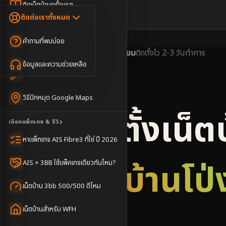
Dongle เน็ตสำรอง
ติดเน็ตบ้านครั้งแรก
🇹🇭
🇬🇧
ติดต่อเราทั้งหมด
เน็ตบ้าน + Netflix
WiFi Router 6
ค่าแรกเข้าเน็ตบ้าน
คำถามที่พบบ่อย
เน็ตบ้าน + บริการเสริม
Mesh WiFi
ติดเน็ตคอนโด อพาร์เมนท์
พื้นที่ให้บริการ
ครอบคลุมดีเยี่ยม
ติดตั้งไว
2-3 วันทำการ
เน็ตบ้านแรงทุกชั้น
ข้อมูลและความช่วยเหลือ
WiFi Router 7
เทคนิคขอคิวช่างได้ไว
3BB & AIS Fibre
เน็ตบ้าน Super Mesh
วิธีปักหมุด Google Maps
เน็ตบ้าน + เน็ตสำรอง
รับติดตั้งเน็ต
เลือกแพ็กเกจ & รีวิว
เน็ตบ้าน + กล้องวงจรปิด
หาแพ็กเกจ AIS Fibre3 ที่ใช่ ปี 2026
เน็ตบ้านประกันภัย
อำเภอบ้านโป่
AIS × 3BB ใช้แพ็คเกจเดียวกันไหม?
เน็ตบ้าน 3bb 500/500 ดีไหม
เน็ตบ้านสำหรับ WFH