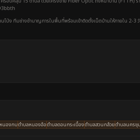
ครอบคลุม
15 ตำบล
ด้วยโครงข่าย Fiber Optic ถึงหน้าบ้าน (FTTH) รา
 @3bbth
านโป่ง
ทีมช่างชำนาญการในพื้นที่พร้อมเข้าติดตั้งเน็ตบ้านให้ภายใน
2-3 ว
ลหนองกบ
ตำบลหนองอ้อ
ตำบลดอนกระเบื้อง
ตำบลสวนกล้วย
ตำบลนครชุม