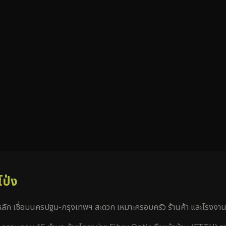
โป่ง
ก เชื่อมนครปฐม-กรุงเทพฯ สะดวก เหมาะครอบครัว ร้านค้า และโรงงาน/