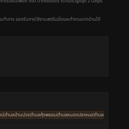
คาเริ่มต้นเพียง 500 บาทต่อเดือน ความเร็วสูงสุด 2 Gbps
ันทำการ
รองรับการใช้งาน
สตรีมมิ่งและทำงานจากบ้าน
ได้
น์
ตำบลบ้านม่วง
ตำบลคุ้งพยอม
ตำบลหนองปลาหมอ
ตำบล