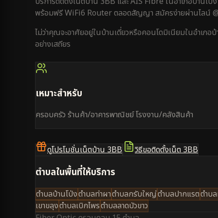
บริการติดตั้งเน็ตบ้าน 3BB และ AIS Fibre ใน
อำเภอบ้านโป่ง
พร้อมฟรี WiFi6 Router ตลอดสัญญา สมัครง่ายผ่านไลน์
ไม่ว่าคุณจะอาศัยอยู่ใน
บ้านเดี่ยว
หรือ
คอนโดมิเนียม
ใน
อำเภอบ้
อย่างเสถียร
เหมาะสำหรับ
ครอบครัว ร้านค้า/อาคารพาณิชย์ โรงงาน/คลังสินค้า
ดูโปรโมชั่นเน็ตบ้าน 3BB
วิธีขอติดตั้งเน็ต 3BB
ตำบลในพื้นที่ให้บริการ
ตำบลบ้านโป่ง
ตำบลท่าผา
ตำบลกรับใหญ่
ตำบลปากแรต
ตำบ
เขาขลุง
ตำบลเบิกไพร
ตำบลลาดบัวขาว
Fiber Optic ครอบคลุม
15 ตำบล