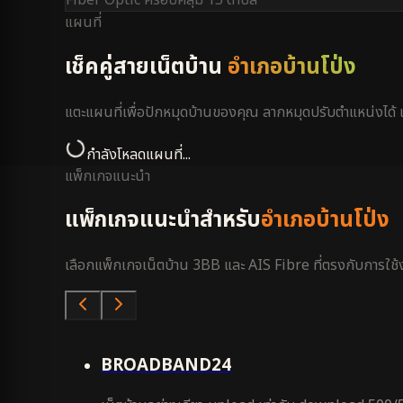
แผนที่
เช็คคู่สายเน็ตบ้าน
อำเภอบ้านโป่ง
แตะแผนที่เพื่อปักหมุดบ้านของคุณ ลากหมุดปรับตำแหน่งได
กำลังโหลดแผนที่...
แพ็กเกจแนะนำ
แพ็กเกจแนะนำสำหรับ
อำเภอบ้านโป่ง
เลือกแพ็กเกจเน็ตบ้าน 3BB และ AIS Fibre ที่ตรงกับการใช้งา
คุ้มสุด
BROADBAND24