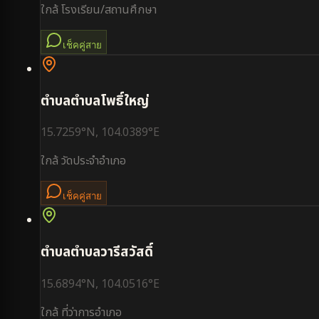
ใกล้
โรงเรียน/สถานศึกษา
เช็คคู่สาย
ตำบล
ตำบลโพธิ์ใหญ่
15.7259
°N,
104.0389
°E
ใกล้
วัดประจำอำเภอ
เช็คคู่สาย
ตำบล
ตำบลวารีสวัสดิ์
15.6894
°N,
104.0516
°E
ใกล้
ที่ว่าการอำเภอ