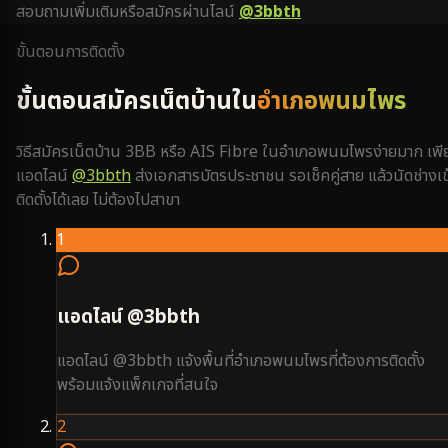
สอบถามเพิ่มเติมหรือสมัครผ่านไลน์
@3bbth
ขั้นตอนการติดตั้ง
ขั้นตอนสมัครเน็ตบ้านใน
อำเภอพนมไพร
วิธีสมัครเน็ตบ้าน 3BB หรือ AIS Fibre ใน
อำเภอพนมไพร
ง่ายมาก เพี
แอดไลน์
@3bbth
ส่งเอกสารบัตรประชาชน รอเช็คคู่สาย แล้วนัดช่างเข
ติดตั้งได้เลย ไม่ต้องไปสาขา
1
แอดไลน์ @3bbth
แอดไลน์ @3bbth แจ้งพื้นที่อำเภอพนมไพรที่ต้องการติดตั้ง
พร้อมแจ้งแพ็กเกจที่สนใจ
2