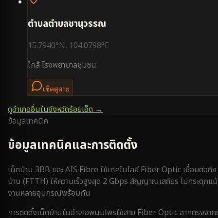
ตำบล
ตำบลชานุวรรณ
15.7940
°N,
104.0798
°E
ใกล้
โรงพยาบาลชุมชน
เช็คคู่สาย
ดูอำเภออื่นในจังหวัด
ร้อยเอ็ด
→
ข้อมูลเทคนิค
ข้อมูลเทคนิคและการติดตั้ง
เน็ตบ้าน 3BB และ AIS Fibre ใช้เทคโนโลยี Fiber Optic เชื่อมต่อถึง
บ้าน (FTTH) ให้ความเร็วสูงสุด 2 Gbps สัญญาณเสถียร ไม่กระตุกแม้
งานหลายอุปกรณ์พร้อมกัน
การติดตั้งเน็ตบ้านใน
อำเภอพนมไพร
ใช้สาย Fiber Optic ลากตรงจากตู