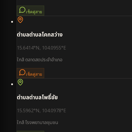
เช็คคู่สาย
ตำบล
ตำบลโคกสว่าง
15.6414
°N,
104.0955
°E
ใกล้
ตลาดสดประจำอำเภอ
เช็คคู่สาย
ตำบล
ตำบลโพธิ์ชัย
15.5962
°N,
104.0978
°E
ใกล้
โรงพยาบาลชุมชน