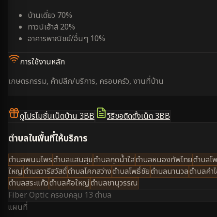
บ้านเดี่ยว 70%
ทาวน์เฮ้าส์ 20%
อาคารพาณิชย์/อื่นๆ 10%
การใช้งานหลัก
เกษตรกรรม, ค้าปลีก/บริการ, ครอบครัว, งานที่บ้าน
ดูโปรโมชั่นเน็ตบ้าน 3BB
วิธีขอติดตั้งเน็ต 3BB
ตำบลในพื้นที่ให้บริการ
ตำบลพนมไพร
ตำบลแสนสุข
ตำบลกุดน้ำใส
ตำบลหนองทัพไทย
ตำบลโพธ
ใหญ่
ตำบลวารีสวัสดิ์
ตำบลโคกสว่าง
ตำบลโพธิ์ชัย
ตำบลนานวล
ตำบลคำไ
ตำบลสระแก้ว
ตำบลค้อใหญ่
ตำบลชานุวรรณ
Fiber Optic ครอบคลุม
13 ตำบล
แผนที่