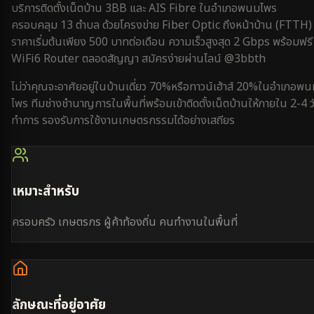
บริการติดตั้งเน็ตบ้าน 3BB และ AIS Fibre ใน
อำเภอพนมไพร
ครอบคลุม
13 ตำบล
ด้วยโครงข่าย Fiber Optic ถึงหน้าบ้าน (FTTH)
ราคาเริ่มต้นเพียง 500 บาทต่อเดือน ความเร็วสูงสุด 2 Gbps พร้อมฟรี
WiFi6 Router ตลอดสัญญา สมัครง่ายผ่านไลน์ @3bbth
ไม่ว่าคุณจะอาศัยอยู่ใน
บ้านเดี่ยว 70%
หรือ
ทาวน์เฮ้าส์ 20%
ใน
อำเภอพน
ไพร
ทีมช่างชำนาญการในพื้นที่พร้อมเข้าติดตั้งเน็ตบ้านให้ภายใน
2-4 ว
ทำการ
รองรับการใช้งาน
เกษตรกรรม
ได้อย่างเสถียร
เหมาะสำหรับ
ครอบครัว เกษตรกร ผู้ค้าท้องถิ่น คนทำงานในพื้นที่
ลักษณะที่อยู่อาศัย