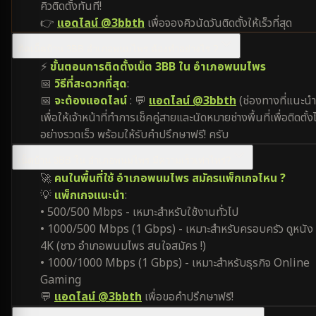
คิวติดตั้งทันที!
👉
แอดไลน์ @3bbth
เพื่อจองคิวนัดวันติดตั้งให้เร็วที่สุด
ติดเน็ตบ้าน 3BB อำเภอพนมไพร ต้องทำอย่างไร ?
⚡
ขั้นตอนการติดตั้งเน็ต 3BB ใน อำเภอพนมไพร
📅
วิธีที่สะดวกที่สุด
:
📅
จะต้องแอดไลน์
: 💬
แอดไลน์ @3bbth
(ช่องทางที่แนะนำ
เพื่อให้เจ้าหน้าที่ทำการเช็คคู่สายและนัดหมายช่างพื้นที่เพื่อติดตั้งไ
อย่างรวดเร็ว พร้อมให้รับคำปรึกษาฟรี! ครับ
เน็ตบ้าน 3BB ใน อำเภอพนมไพร มีความเร็วเท่าไหร่?
🚀
คนในพื้นที่ใช้ อำเภอพนมไพร สมัครแพ็กเกจไหน ?
💡
แพ็กเกจแนะนำ
:
• 500/500 Mbps - เหมาะสำหรับใช้งานทั่วไป
• 1000/500 Mbps (1 Gbps) - เหมาะสำหรับครอบครัว ดูหนัง
4K (ชาว อำเภอพนมไพร สนใจสมัคร !)
• 1000/1000 Mbps (1 Gbps) - เหมาะสำหรับธุรกิจ Online
Gaming
💬
แอดไลน์ @3bbth
เพื่อขอคำปรึกษาฟรี!