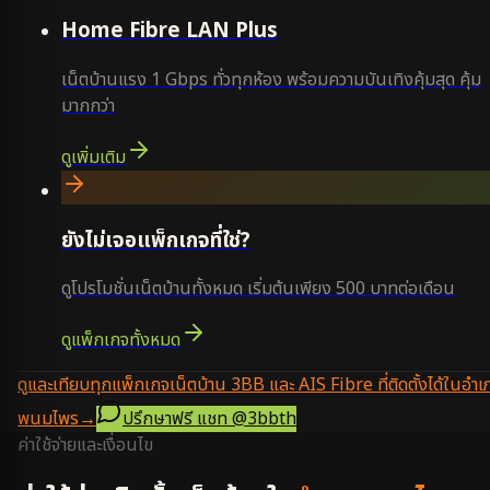
Home Fibre LAN Plus
เน็ตบ้านแรง 1 Gbps ทั่วทุกห้อง พร้อมความบันเทิงคุ้มสุด คุ้ม
มากกว่า
ดูเพิ่มเติม
ยังไม่เจอแพ็กเกจที่ใช่?
ดูโปรโมชั่นเน็ตบ้านทั้งหมด เริ่มต้นเพียง 500 บาทต่อเดือน
ดูแพ็กเกจทั้งหมด
ดูและเทียบทุกแพ็กเกจเน็ตบ้าน 3BB และ AIS Fibre ที่ติดตั้งได้ในอำเ
พนมไพร
→
ปรึกษาฟรี แชท
@3bbth
ค่าใช้จ่ายและเงื่อนไข