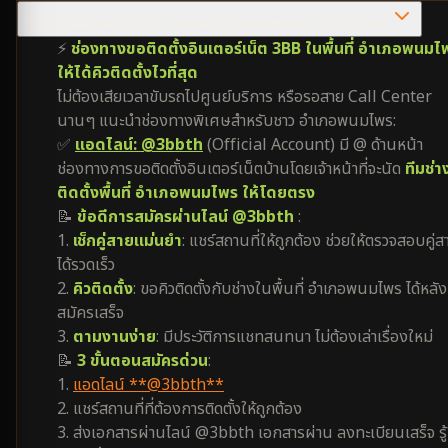
ต้องการติดเน็ต 3BB อำเภอพนมไพร ติดต่อช่องทางไหนไวที่สุด?
⚡
ช่องทางขอติดตั้งอินเตอร์เน็ต 3BB ในพื้นที่ อำเภอพนมไ
ให้ได้คิวติดตั้งไวที่สุด
ไม่ต้องเสียเวลาขับรถไปศูนย์บริการ หรือรอสาย Call Center
นานๆ แนะนำช่องทางพิเศษสำหรับชาว อำเภอพนมไพร:
✅
แอดไลน์: @3bbth
(Official Account) มี @ ด้านหน้า
ช่องทางการขอติดตั้งอินเตอร์เน็ตบ้านโดยเจ้าหน้าที่จะนัด
ทีมช่า
ติดตั้งพื้นที่ อำเภอพนมไพร ให้โดยตรง
📝
ข้อดีการสมัครผ่านไลน์ @3bbth
:
1.
เช็กคู่สายแม่นยำ
: แชร์สถานที่ให้ถูกต้อง ช่วยให้ตรวจสอบคู่ส
ได้รวดเร็ว
2.
คิวติดตั้ง
: ขอคิวติดตั้งกับช่างในพื้นที่ อำเภอพนมไพร ได้หลัง
สมัครเสร็จ
3.
ตามงานง่าย
: มีประวัติการแชทสนทนา ไม่ต้องเล่าเรื่องใหม่
📝
3 ขั้นตอนสมัครด่วน
:
1.
แอดไลน์ **@3bbth**
2. แชร์สถานที่ที่ต้องการติดตั้งให้ถูกต้อง
3. ส่งเอกสารผ่านไลน์ @3bbth เอกสารผ่าน ลงทะเบียนเสร็จ รู้