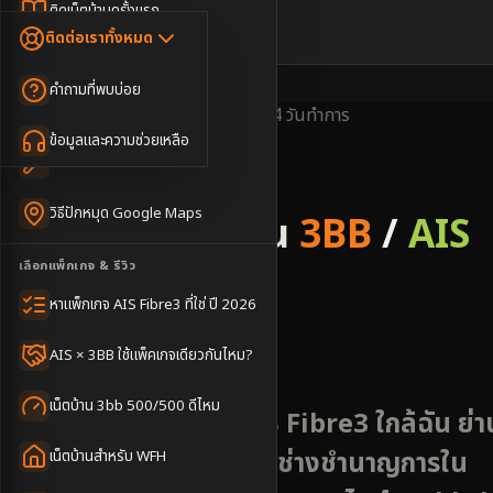
Dongle เน็ตสำรอง
ติดเน็ตบ้านครั้งแรก
🇹🇭
🇬🇧
ติดต่อเราทั้งหมด
เน็ตบ้าน + Netflix
WiFi Router 6
ค่าแรกเข้าเน็ตบ้าน
คำถามที่พบบ่อย
เน็ตบ้าน + บริการเสริม
Mesh WiFi
ติดเน็ตคอนโด อพาร์เมนท์
พื้นที่ให้บริการ
ครอบคลุมดี
ติดตั้งไว
2-4 วันทำการ
เน็ตบ้านแรงทุกชั้น
ข้อมูลและความช่วยเหลือ
WiFi Router 7
เทคนิคขอคิวช่างได้ไว
3BB & AIS Fibre
เน็ตบ้าน Super Mesh
วิธีปักหมุด Google Maps
รับติดตั้งเน็ตบ้าน
3BB
/
AIS
เน็ตบ้าน + เน็ตสำรอง
เลือกแพ็กเกจ & รีวิว
Fibre
เน็ตบ้าน + กล้องวงจรปิด
หาแพ็กเกจ AIS Fibre3 ที่ใช่ ปี 2026
อำเภอพนมไพร
เน็ตบ้านประกันภัย
AIS × 3BB ใช้แพ็คเกจเดียวกันไหม?
เน็ตบ้าน 3bb 500/500 ดีไหม
สมัครเน็ตบ้าน AIS 3BB Fibre3 ใกล้ฉัน ย่า
พนมไพร ชุมชนท้องถิ่น ช่างชำนาญการใน
เน็ตบ้านสำหรับ WFH