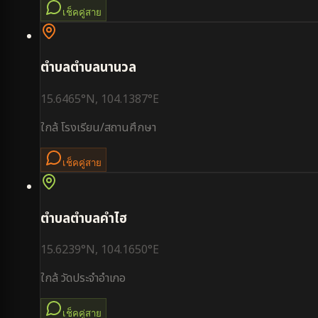
เช็คคู่สาย
ตำบล
ตำบลนานวล
15.6465
°N,
104.1387
°E
ใกล้
โรงเรียน/สถานศึกษา
เช็คคู่สาย
ตำบล
ตำบลคำไฮ
15.6239
°N,
104.1650
°E
ใกล้
วัดประจำอำเภอ
เช็คคู่สาย