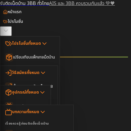
รับติดเน็ตบ้าน 3BB ทั่วไทย
AIS และ 3BB ควบรวมกันแล้ว 💚🧡
หน้าแรก
โปรโมชั่น
ตรวจสอบพื้นที่
โปรโมชั่นทั้งหมด
วิธีสมัคร
เปรียบเทียบแพ็กเกจเน็ตบ้าน
ยอดนิยม
อุปกรณ์
วิธีสมัครทั้งหมด
เน็ตบ้านอย่างเดียว
ขั้นตอนการสมัครเน็ต 3BB
บทความ
เน็ตบ้าน Super Fast
อุปกรณ์ทั้งหมด
3BB ใกล้ฉัน
เน็ตบ้าน 2Gbps
AIS Play Box
ข่าวสาร
บทความทั้งหมด
ติดต่อเรา
IP Camera
ความบันเทิง
เรื่องควรรู้ก่อนติดตั้งเน็ตบ้าน
เน็ตบ้านพร้อมกล่องทีวี