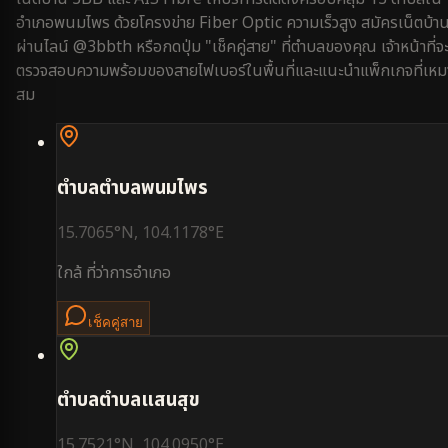
อำเภอพนมไพร
ด้วยโครงข่าย Fiber Optic ความเร็วสูง สมัครเน็ตบ้า
ผ่านไลน์ @3bbth หรือกดปุ่ม "เช็คคู่สาย" ที่ตำบลของคุณ เจ้าหน้าที่จ
ตรวจสอบความพร้อมของสายไฟเบอร์ในพื้นที่และแนะนำแพ็กเกจที่เหม
สม
ตำบล
ตำบลพนมไพร
15.7065
°N,
104.1178
°E
ใกล้
ที่ว่าการอำเภอ
เช็คคู่สาย
ตำบล
ตำบลแสนสุข
15.7521
°N,
104.0950
°E