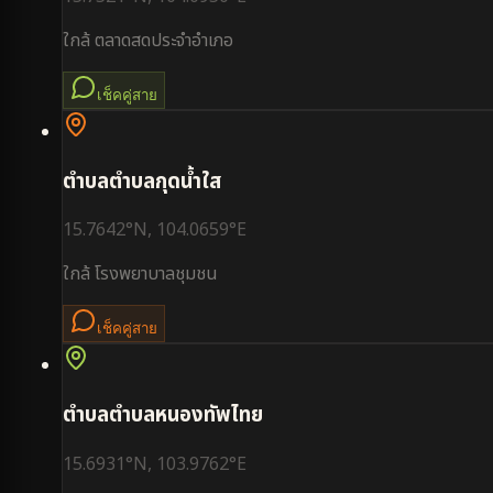
ใกล้
ตลาดสดประจำอำเภอ
เช็คคู่สาย
ตำบล
ตำบลกุดน้ำใส
15.7642
°N,
104.0659
°E
ใกล้
โรงพยาบาลชุมชน
เช็คคู่สาย
ตำบล
ตำบลหนองทัพไทย
15.6931
°N,
103.9762
°E