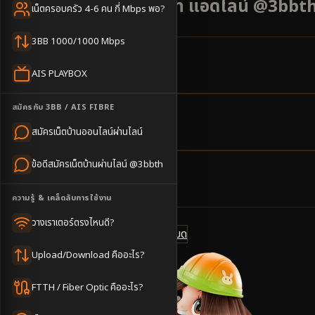
พื้นที่ โปรโมชั่น 500 บาท แอดไลน์ @3bbt
เน็ตครอบครัว 4-6 คน กี่ Mbps พอ?
3BB 1000/1000 Mbps
13
ตำบล
AIS PLAYBOX
ครอบคลุมพื้นที่
สมัครกับ 3BB / AIS FIBRE
2-4
วันทำการ
สมัครเน็ตบ้านออนไลน์ผ่านไลน์
นัดช่างติดตั้ง
ข้อดีสมัครเน็ตบ้านผ่านไลน์ @3bbth
500
บาท/เดือน
ราคาเริ่มต้น
ความรู้ & เคล็ดลับการใช้งาน
วางเราเตอร์ตรงไหนดี?
ดูแพ็กเกจทั้งหมด
แชทไลน์ @3bbth
Upload/Download คืออะไร?
FTTH / Fiber Optic คืออะไร?