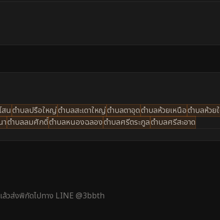
โสน
ตำบลปรือใหญ่
ตำบลสะเดาใหญ่
ตำบลตาอุด
ตำบลห้วยเหนือ
ตำบลห้วยใ
ณา
ตำบลลมศักดิ์
ตำบลหนองฉลอง
ตำบลศรีตระกูล
ตำบลศรีสะอาด
้ แล้วส่งพิกัดไปทาง LINE @3bbth