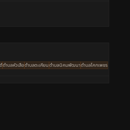
ต้
ตำบลหัวเสือ
ตำบลตะเคียน
ตำบลนิคมพัฒนา
ตำบลโคกเพชร