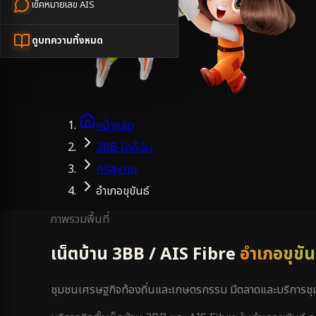
เช็คหมายเลข AIS
ดูบทความทั้งหมด
หน้าหลัก
3BB ใกล้ฉัน
ศรีสะเกษ
อำเภอขุขันธ์
ภาพรวมพื้นที่
เน็ตบ้าน 3BB / AIS Fibre
อำเภอขุขัน
ชุมชนเศรษฐกิจท้องถิ่นและเกษตรกรรม มีตลาดและบริการช