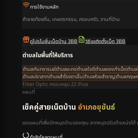
การใช้งานหลัก
ค้าขายท้องถิ่น, เกษตรกรรม, ครอบครัว, งานที่บ้าน
ดูโปรโมชั่นเน็ตบ้าน 3BB
วิธีขอติดตั้งเน็ต 3BB
ตำบลในพื้นที่ให้บริการ
ตำบลกันทรารมย์
ตำบลจะกง
ตำบลใจดี
ตำบลดองกำเม็ด
ตำบล
ตำบลปราสาท
ตำบลสำโรงตาเจ็น
ตำบลห้วยสำราญ
ตำบลกฤษ
Fiber Optic ครอบคลุม
22 ตำบล
แผนที่
เช็คคู่สายเน็ตบ้าน
อำเภอขุขันธ์
แตะแผนที่เพื่อปักหมุดบ้านของคุณ ลากหมุดปรับตำแหน่งได
กำลังโหลดแผนที่...