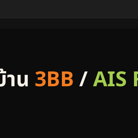
บ้าน
3BB
/
AIS 