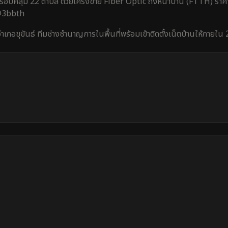
รอบคลุม
22 ตำบล
ด้วยโครงข่าย Fiber Optic ถึงหน้าบ้าน (FTTH) ราคา
 @3bbth
ำเภอขุขันธ์
ทีมช่างชำนาญการในพื้นที่พร้อมเข้าติดตั้งเน็ตบ้านให้ภายใน