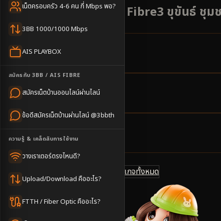
เน็ตครอบครัว 4-6 คน กี่ Mbps พอ?
เน็ตบ้าน AIS 3BB Fibre3 ขุขันธ์ ชุมช
3BB 1000/1000 Mbps
AIS PLAYBOX
22
ตำบล
ครอบคลุมพื้นที่
สมัครกับ 3BB / AIS FIBRE
สมัครเน็ตบ้านออนไลน์ผ่านไลน์
2-3
วันทำการ
นัดช่างติดตั้ง
ข้อดีสมัครเน็ตบ้านผ่านไลน์ @3bbth
500
บาท/เดือน
ความรู้ & เคล็ดลับการใช้งาน
ราคาเริ่มต้น
วางเราเตอร์ตรงไหนดี?
ดูแพ็กเกจทั้งหมด
แชทไลน์ @3bbth
Upload/Download คืออะไร?
FTTH / Fiber Optic คืออะไร?