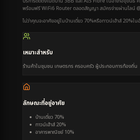
บริการติดตั้งเน็ตบ้าน 3BB และ AIS Fibre ใน
อำเภอขุขันธ์
ค
พร้อมฟรี WiFi6 Router ตลอดสัญญา สมัครง่ายผ่านไลน์
ไม่ว่าคุณจะอาศัยอยู่ใน
บ้านเดี่ยว 70%
หรือ
ทาวน์เฮ้าส์ 20%
ใน
อ
เหมาะสำหรับ
ร้านค้าในชุมชน เกษตรกร ครอบครัว ผู้ประกอบการท้องถิ่น
ลักษณะที่อยู่อาศัย
บ้านเดี่ยว 70%
ทาวน์เฮ้าส์ 20%
อาคารพาณิชย์ 10%