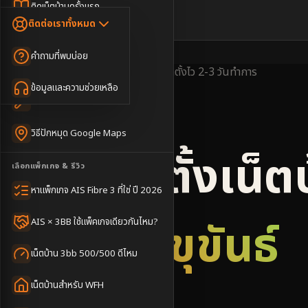
Dongle เน็ตสำรอง
ติดเน็ตบ้านครั้งแรก
🇹🇭
🇬🇧
ติดต่อเราทั้งหมด
เน็ตบ้าน + Netflix
WiFi Router 6
ค่าแรกเข้าเน็ตบ้าน
คำถามที่พบบ่อย
เน็ตบ้าน + บริการเสริม
Mesh WiFi
ติดเน็ตคอนโด อพาร์เมนท์
พื้นที่ให้บริการ
ครอบคลุมดี
ติดตั้งไว
2-3 วันทำการ
เน็ตบ้านแรงทุกชั้น
ข้อมูลและความช่วยเหลือ
WiFi Router 7
เทคนิคขอคิวช่างได้ไว
3BB & AIS Fibre
เน็ตบ้าน Super Mesh
วิธีปักหมุด Google Maps
เน็ตบ้าน + เน็ตสำรอง
รับติดตั้งเน็ต
เลือกแพ็กเกจ & รีวิว
เน็ตบ้าน + กล้องวงจรปิด
หาแพ็กเกจ AIS Fibre 3 ที่ใช่ ปี 2026
เน็ตบ้านประกันภัย
อำเภอขุขันธ์
AIS × 3BB ใช้แพ็คเกจเดียวกันไหม?
เน็ตบ้าน 3bb 500/500 ดีไหม
เน็ตบ้านสำหรับ WFH