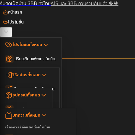
รับติดเน็ตบ้าน 3BB ทั่วไทย
AIS และ 3BB ควบรวมกันแล้ว 💚🧡
หน้าแรก
โปรโมชั่น
ตรวจสอบพื้นที่
โปรโมชั่นทั้งหมด
วิธีสมัคร
เปรียบเทียบแพ็กเกจเน็ตบ้าน
ยอดนิยม
อุปกรณ์
วิธีสมัครทั้งหมด
เน็ตบ้านอย่างเดียว
ขั้นตอนการสมัครเน็ต 3BB
บทความ
เน็ตบ้าน Super Fast
อุปกรณ์ทั้งหมด
3BB ใกล้ฉัน
เน็ตบ้าน 2Gbps
AIS Play Box
ข่าวสาร
บทความทั้งหมด
ติดต่อเรา
IP Camera
ความบันเทิง
เรื่องควรรู้ก่อนติดตั้งเน็ตบ้าน
เน็ตบ้านพร้อมกล่องทีวี