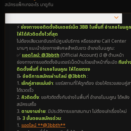
สมัครแพ็กเกจอะไร มาดูกัน
ต้องการติดเน็ต 3BB อำเภอโนนคูณ ติดต่อช่องทางไหนไวที่สุด?
⚡
ช่องทางขอติดตั้งอินเตอร์เน็ต 3BB ในพื้นที่ อำเภอโนนคู
ให้ได้คิวติดตั้งไวที่สุด
ไม่ต้องเสียเวลาขับรถไปศูนย์บริการ หรือรอสาย Call Center
นานๆ แนะนำช่องทางพิเศษสำหรับชาว อำเภอโนนคูณ:
✅
แอดไลน์: @3bbth
(Official Account) มี @ ด้านหน้า
ช่องทางการขอติดตั้งอินเตอร์เน็ตบ้านโดยเจ้าหน้าที่จะนัด
ทีมช่า
ติดตั้งพื้นที่ อำเภอโนนคูณ ให้โดยตรง
📝
ข้อดีการสมัครผ่านไลน์ @3bbth
:
1.
เช็กคู่สายแม่นยำ
: แชร์สถานที่ให้ถูกต้อง ช่วยให้ตรวจสอบคู่ส
ได้รวดเร็ว
2.
คิวติดตั้ง
: ขอคิวติดตั้งกับช่างในพื้นที่ อำเภอโนนคูณ ได้หลัง
สมัครเสร็จ
3.
ตามงานง่าย
: มีประวัติการแชทสนทนา ไม่ต้องเล่าเรื่องใหม่
📝
3 ขั้นตอนสมัครด่วน
:
1.
แอดไลน์ **@3bbth**