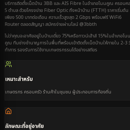
บริการติดตั้งเน็ตบ้าน 3BB และ AIS Fibre ใน
อำเภอโนนคูณ
ครอบคล
5 ตำบล
ด้วยโครงข่าย Fiber Optic ถึงหน้าบ้าน (FTTH) ราคาเริ่มต้น
เพียง 500 บาทต่อเดือน ความเร็วสูงสุด 2 Gbps พร้อมฟรี WiFi6
Router ตลอดสัญญา สมัครง่ายผ่านไลน์ @3bbth
ไม่ว่าคุณจะอาศัยอยู่ใน
บ้านเดี่ยว 75%
หรือ
ทาวน์เฮ้าส์ 15%
ใน
อำเภอโน
คูณ
ทีมช่างชำนาญการในพื้นที่พร้อมเข้าติดตั้งเน็ตบ้านให้ภายใน
2-3 ว
ทำการ
รองรับการใช้งาน
เกษตรกรรม
ได้อย่างเสถียร
เหมาะสำหรับ
เกษตรกร ครอบครัว ร้านค้าในชุมชน ผู้ประกอบการท้องถิ่น
ลักษณะที่อยู่อาศัย