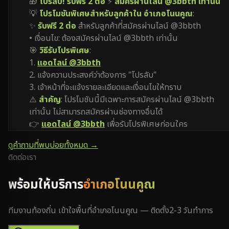
🎁
โปรลับ! รับฟรี 2 ต่อ
⚡
สมัครผ่านไลน์ @3bbth เท่านั้น
💡
โปรโมชันพิเศษสำหรับลูกค้าใน อำเภอโนนคูณ
:
✨
รับฟรี 2 ต่อ
สำหรับลูกค้าที่สมัครผ่านไลน์ @3bbth
• เงื่อนไข: ต้องสมัครผ่านไลน์ @3bbth เท่านั้น
🎯
วิธีรับโปรพิเศษ
:
1.
แอดไลน์ @3bbth
2. แจ้งความประสงค์ว่าต้องการ "โปรลับ"
3. เจ้าหน้าที่จะแจ้งรายละเอียดและเงื่อนไขให้ทราบ
⚠️
สำคัญ
: โปรโมชันนี้มีเฉพาะการสมัครผ่านไลน์ @3bbth
เท่านั้น ไม่สามารถสมัครผ่านช่องทางอื่นได้
👉
แอดไลน์ @3bbth
เพื่อรับโปรพิเศษก่อนใคร
ดูคำถามที่พบบ่อยทั้งหมด →
ติดต่อเรา
พร้อมให้บริการ
อำเภอโนนคูณ
ทีมงานท้องถิ่น เข้าใจพื้นที่
อำเภอโนนคูณ
— ติดตั้ง
2-3 วันทำการ