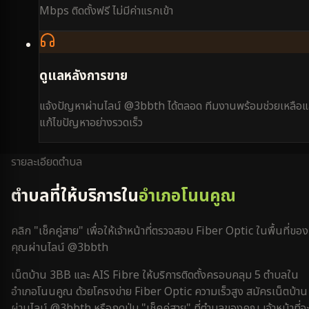
Mbps ติดตั้งฟรี ไม่มีค่าแรกเข้า
ดูแลหลังการขาย
แจ้งปัญหาผ่านไลน์ @3bbth ได้ตลอด ทีมงานพร้อมช่วยเหลือแ
แก้ไขปัญหาอย่างรวดเร็ว
รายละเอียดตำบล
ตำบลที่ให้บริการใน
อำเภอโนนคูณ
คลิก "เช็คคู่สาย" เพื่อให้เจ้าหน้าที่ตรวจสอบ Fiber Optic ในพื้นที่ของ
คุณผ่านไลน์ @3bbth
เน็ตบ้าน 3BB และ AIS Fibre ให้บริการติดตั้งครอบคลุม
5
ตำบลใน
อำเภอโนนคูณ
ด้วยโครงข่าย Fiber Optic ความเร็วสูง สมัครเน็ตบ้าน
ผ่านไลน์ @3bbth หรือกดปุ่ม "เช็คคู่สาย" ที่ตำบลของคุณ เจ้าหน้าที่จ