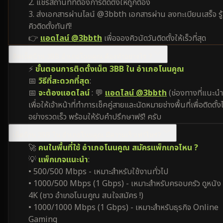
2. แชร์สถานที่ที่ต้องการติดตั้งให้ถูกต้อง
3. ส่งเอกสารผ่านไลน์ @3bbth เอกสารผ่าน ลงทะเบียนเสร็จ รู้
คิวติดตั้งทันที!
👉
แอดไลน์ @3bbth
เพื่อจองคิวนัดวันติดตั้งให้เร็วที่สุด
ติดเน็ตบ้าน 3BB อำเภอโนนคูณ ต้องทำอย่างไร ?
⚡
ขั้นตอนการติดตั้งเน็ต 3BB ใน อำเภอโนนคูณ
📅
วิธีที่สะดวกที่สุด
:
📅
จะต้องแอดไลน์
: 💬
แอดไลน์ @3bbth
(ช่องทางที่แนะนำ
เพื่อให้เจ้าหน้าที่ทำการเช็คคู่สายและนัดหมายช่างพื้นที่เพื่อติดตั้งไ
อย่างรวดเร็ว พร้อมให้รับคำปรึกษาฟรี! ครับ
เน็ตบ้าน 3BB ใน อำเภอโนนคูณ มีความเร็วเท่าไหร่?
🚀
คนในพื้นที่ใช้ อำเภอโนนคูณ สมัครแพ็กเกจไหน ?
💡
แพ็กเกจแนะนำ
:
• 500/500 Mbps - เหมาะสำหรับใช้งานทั่วไป
• 1000/500 Mbps (1 Gbps) - เหมาะสำหรับครอบครัว ดูหนัง
4K (ชาว อำเภอโนนคูณ สนใจสมัคร !)
• 1000/1000 Mbps (1 Gbps) - เหมาะสำหรับธุรกิจ Online
Gaming