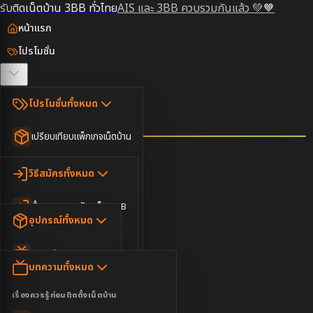
รับติดเน็ตบ้าน 3BB ทั่วไทย
AIS และ 3BB ควบรวมกันแล้ว 💚🧡
หน้าแรก
โปรโมชั่น
ตรวจสอบพื้นที่
โปรโมชั่นทั้งหมด
วิธีสมัคร
เปรียบเทียบแพ็กเกจเน็ตบ้าน
ยอดนิยม
อุปกรณ์
วิธีสมัครทั้งหมด
เน็ตบ้านอย่างเดียว
ขั้นตอนการสมัครเน็ต 3BB
บทความ
เน็ตบ้าน Super Fast
อุปกรณ์ทั้งหมด
3BB ใกล้ฉัน
เน็ตบ้าน 2Gbps
AIS Play Box
ข่าวสาร
บทความทั้งหมด
ติดต่อเรา
IP Camera
ความบันเทิง
เรื่องควรรู้ก่อนติดตั้งเน็ตบ้าน
เน็ตบ้านพร้อมกล่องทีวี