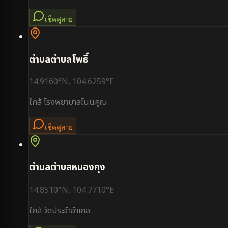
เช็คคู่สาย
ตำบล
ตำบลโพธิ์
14.9160
°N,
104.6259
°E
ใกล้
โรงพยาบาลโนนคูณ
เช็คคู่สาย
ตำบล
ตำบลหนองกุง
14.8510
°N,
104.7710
°E
ใกล้
วัดประจำอำเภอ