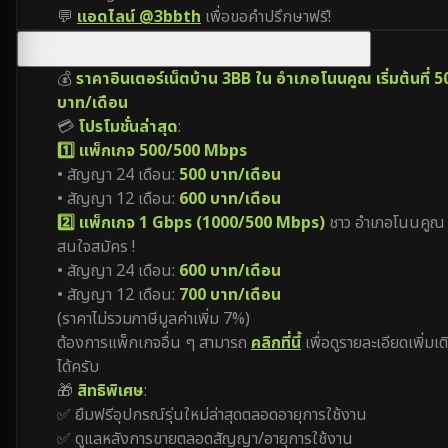
💬
แอดไลน์ @3bbth
เพื่อขอคำปรึกษาฟรี!
ติดเน็ตบ้าน 3BB อำเภอโนนคูณ ราคาเริ่มต้นที่เท่าไหร่?
💰
ราคาอินเตอร์เน็ตบ้าน 3BB ใน อำเภอโนนคูณ เริ่มต้นที่ 5
บาท/เดือน
💳
โปรโมชั่นล่าสุด
:
1️⃣ แพ็กเกจ 500/500 Mbps
• สัญญา 24 เดือน:
500 บาท/เดือน
• สัญญา 12 เดือน:
600 บาท/เดือน
2️⃣ แพ็กเกจ 1 Gbps (1000/500 Mbps)
ชาว อำเภอโนนคูณ
สนใจสมัคร !
• สัญญา 24 เดือน:
600 บาท/เดือน
• สัญญา 12 เดือน:
700 บาท/เดือน
(ราคาไม่รวมภาษีมูลค่าเพิ่ม 7%)
ต้องการแพ็กเกจอื่น ๆ สามารถ
คลิกที่นี้
เพื่อดูรายละเอียดเพิ่มเต
ได้ครับ
🎁
สิทธิพิเศษ
:
✅ ยืมฟรีอุปกรณ์รุ่นใหม่ล่าสุดตลอดอายุการใช้งาน
✅ ดูแลหลังการขายตลอดสัญญา/อายุการใช้งาน