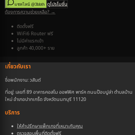
ดูโปรโมชั่น
แชทไลน์ @3bbth
ต้องการความช่วยเหลือ? →
ติดตั้งฟรี
WiFi6 Router ฟรี
ไม่มีค่าแรกเข้า
ลูกค้า 40,000+ ราย
เกี่ยวกับเรา
ชื่อพนักงาน: วสันต์
ที่อยู่: เลขที่ 89 อาคารคอสโม ออฟฟิศ พาร์ค ถนนป๊อบปูล่า ตำบลบ้าน
ใหม่ อำเภอปากเกร็ด จังหวัดนนทบุรี 11120
บริการ
ให้คำปรึกษาแพ็กเกจที่เหมาะกับคุณ
ตรวจสอบพื้นที่ติดตั้งฟรี