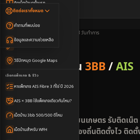
Dongle เน็ตสำรอง
ติดเน็ตบ้านครั้งแรก
🇹🇭
🇬🇧
ติดต่อเราทั้งหมด
เน็ตบ้าน + Netflix
WiFi Router 6
ค่าแรกเข้าเน็ตบ้าน
คำถามที่พบบ่อย
เน็ตบ้าน + บริการเสริม
Mesh WiFi
ติดเน็ตคอนโด อพาร์เมนท์
พื้นที่ให้บริการ
ครอบคลุมดี
ติดตั้งไว
2-3 วันทำการ
เน็ตบ้านแรงทุกชั้น
ข้อมูลและความช่วยเหลือ
WiFi Router 7
เทคนิคขอคิวช่างได้ไว
3BB & AIS Fibre
เน็ตบ้าน Super Mesh
วิธีปักหมุด Google Maps
รับติดตั้งเน็ตบ้าน
3BB
/
AIS
เน็ตบ้าน + เน็ตสำรอง
เลือกแพ็กเกจ & รีวิว
Fibre
เน็ตบ้าน + กล้องวงจรปิด
หาแพ็กเกจ AIS Fibre 3 ที่ใช่ ปี 2026
อำเภอโนนคูณ
เน็ตบ้านประกันภัย
AIS × 3BB ใช้แพ็คเกจเดียวกันไหม?
เน็ตบ้าน 3bb 500/500 ดีไหม
โนนคูณ ศรีสะเกษ - ชุมชนเกษตร รับติดเน็ต
AIS 3BB Fibre3 ช่างท้องถิ่นติดตั้งไว ติดตั้
เน็ตบ้านสำหรับ WFH