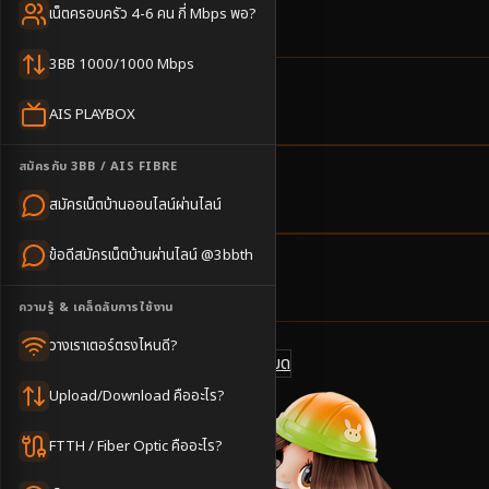
เร็ว สมัครไลน์ @3bbth
เน็ตครอบครัว 4-6 คน กี่ Mbps พอ?
3BB 1000/1000 Mbps
5
ตำบล
AIS PLAYBOX
ครอบคลุมพื้นที่
สมัครกับ 3BB / AIS FIBRE
2-3
วันทำการ
สมัครเน็ตบ้านออนไลน์ผ่านไลน์
นัดช่างติดตั้ง
ข้อดีสมัครเน็ตบ้านผ่านไลน์ @3bbth
500
บาท/เดือน
ราคาเริ่มต้น
ความรู้ & เคล็ดลับการใช้งาน
วางเราเตอร์ตรงไหนดี?
ดูแพ็กเกจทั้งหมด
แชทไลน์ @3bbth
Upload/Download คืออะไร?
FTTH / Fiber Optic คืออะไร?