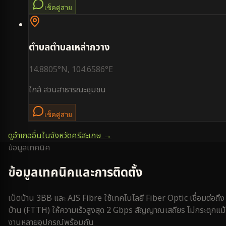
เช็คคู่สาย
ตำบล
ตำบลเหล่ากวาง
14.8805
°N,
104.6586
°E
ใกล้
สวนสาธารณะชุมชน
เช็คคู่สาย
ดูอำเภออื่นในจังหวัด
ศรีสะเกษ
→
ข้อมูลเทคนิค
ข้อมูลเทคนิคและการติดตั้ง
เน็ตบ้าน 3BB และ AIS Fibre ใช้เทคโนโลยี Fiber Optic เชื่อมต่อถึง
บ้าน (FTTH) ให้ความเร็วสูงสุด 2 Gbps สัญญาณเสถียร ไม่กระตุกแม้
งานหลายอุปกรณ์พร้อมกัน