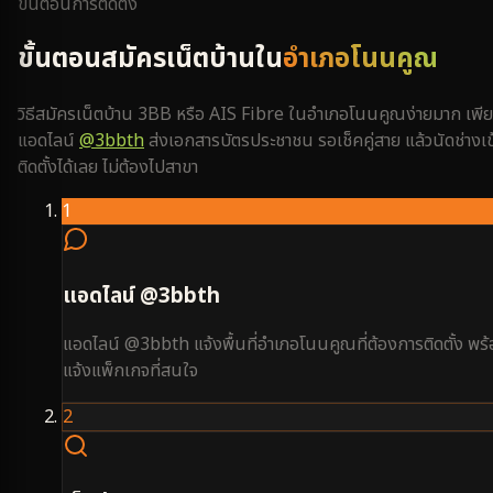
ขั้นตอนการติดตั้ง
ขั้นตอนสมัครเน็ตบ้านใน
อำเภอโนนคูณ
วิธีสมัครเน็ตบ้าน 3BB หรือ AIS Fibre ใน
อำเภอโนนคูณ
ง่ายมาก เพี
แอดไลน์
@3bbth
ส่งเอกสารบัตรประชาชน รอเช็คคู่สาย แล้วนัดช่างเข
ติดตั้งได้เลย ไม่ต้องไปสาขา
1
แอดไลน์ @3bbth
แอดไลน์ @3bbth แจ้งพื้นที่อำเภอโนนคูณที่ต้องการติดตั้ง พร
แจ้งแพ็กเกจที่สนใจ
2