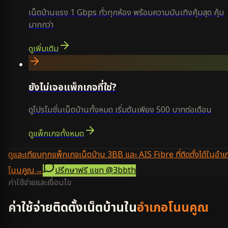
เน็ตบ้านแรง 1 Gbps ทั่วทุกห้อง พร้อมความบันเทิงคุ้มสุด คุ้ม
มากกว่า
ดูเพิ่มเติม
ยังไม่เจอแพ็กเกจที่ใช่?
ดูโปรโมชั่นเน็ตบ้านทั้งหมด เริ่มต้นเพียง 500 บาทต่อเดือน
ดูแพ็กเกจทั้งหมด
ดูและเทียบทุกแพ็กเกจเน็ตบ้าน 3BB และ AIS Fibre ที่ติดตั้งได้ในอำเ
โนนคูณ
→
ปรึกษาฟรี แชท
@3bbth
ค่าใช้จ่ายและเงื่อนไข
ค่าใช้จ่ายติดตั้งเน็ตบ้านใน
อำเภอโนนคูณ