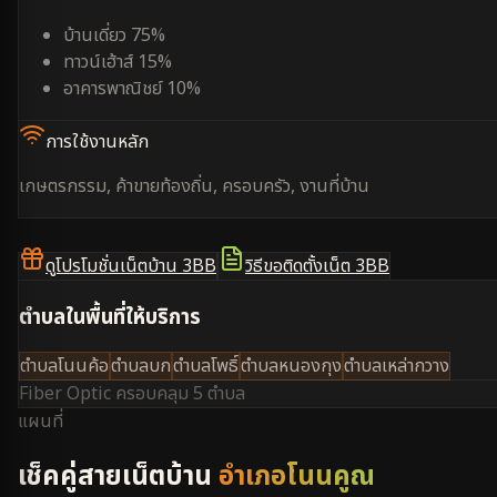
บ้านเดี่ยว 75%
ทาวน์เฮ้าส์ 15%
อาคารพาณิชย์ 10%
การใช้งานหลัก
เกษตรกรรม, ค้าขายท้องถิ่น, ครอบครัว, งานที่บ้าน
ดูโปรโมชั่นเน็ตบ้าน 3BB
วิธีขอติดตั้งเน็ต 3BB
ตำบลในพื้นที่ให้บริการ
ตำบลโนนค้อ
ตำบลบก
ตำบลโพธิ์
ตำบลหนองกุง
ตำบลเหล่ากวาง
Fiber Optic ครอบคลุม
5 ตำบล
แผนที่
เช็คคู่สายเน็ตบ้าน
อำเภอโนนคูณ