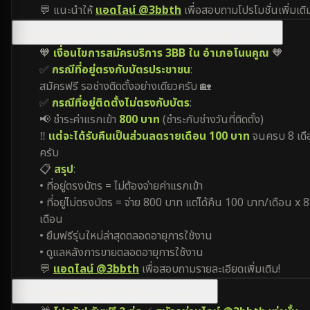
💬 แนะนำให้
แอดไลน์ @3bbth
เพื่อสอบถามโปรโมชั่นเพิ่มเติ
โปรโมชั่นของเน็ตบ้าน 3BB อำเภอโนนคูณ มีเงื่อนไขอย่างไร?
🧡
เงื่อนไขการสมัครบริการ 3BB ใน อำเภอโนนคูณ
🧡
✅
กรณีที่อยู่ตรงกับบัตรประชาชน
:
สมัครฟรี รอช่างติดตั้งอย่างเดียวครับ 🏡
✅
กรณีที่อยู่ติดตั้งไม่ตรงกับบัตร
:
📢 ชำระค่าแรกเข้า
800 บาท
(ชำระกับช่างวันที่ติดตั้ง)
‼️
แต่จะได้รับคืนเป็นส่วนลดรายเดือน 100 บาท
จนครบ 8 เดื
ครับ
📋
สรุป
:
• ที่อยู่ตรงบัตร = ไม่ต้องจ่ายค่าแรกเข้า
• ที่อยู่ไม่ตรงบัตร = จ่าย 800 บาท แต่ได้คืน 100 บาท/เดือน x 8
เดือน
• ยืมฟรีรุ่นใหม่ล่าสุดตลอดอายุการใช้งาน
• ดูแลหลังการขายตลอดอายุการใช้งาน
💬
แอดไลน์ @3bbth
เพื่อสอบถามรายละเอียดเพิ่มเติม!
มีโปรโมชันพิเศษสำหรับ อำเภอโนนคูณ ไหม?