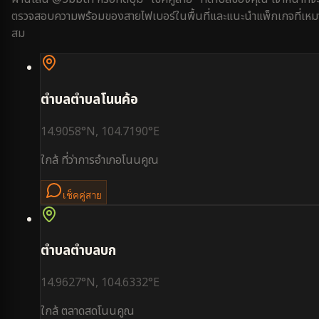
ตรวจสอบความพร้อมของสายไฟเบอร์ในพื้นที่และแนะนำแพ็กเกจที่เหม
สม
ตำบล
ตำบลโนนค้อ
14.9058
°N,
104.7190
°E
ใกล้
ที่ว่าการอำเภอโนนคูณ
เช็คคู่สาย
ตำบล
ตำบลบก
14.9627
°N,
104.6332
°E
ใกล้
ตลาดสดโนนคูณ