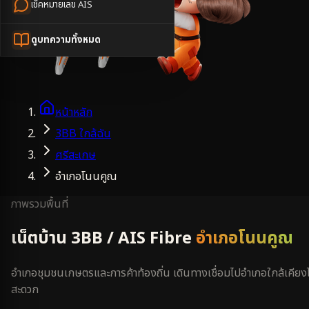
เช็คหมายเลข AIS
ดูบทความทั้งหมด
หน้าหลัก
3BB ใกล้ฉัน
ศรีสะเกษ
อำเภอโนนคูณ
ภาพรวมพื้นที่
เน็ตบ้าน 3BB / AIS Fibre
อำเภอโนนคูณ
อำเภอชุมชนเกษตรและการค้าท้องถิ่น เดินทางเชื่อมไปอำเภอใกล้เคียงไ
สะดวก