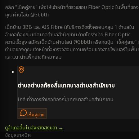
คลิก "เช็คคู่สาย" เพื่อให้เจ้าหน้าที่ตรวจสอบ Fiber Optic ในพื้นที่ของ
คุณผ่านไลน์ @3bbth
เน็ตบ้าน 3BB และ AIS Fibre ให้บริการติดตั้งครอบคลุม
1
ตำบลใน
อำเภอท้องถิ่นเทศบาลตำบลสำนักขาม
ด้วยโครงข่าย Fiber Optic
ความเร็วสูง สมัครเน็ตบ้านผ่านไลน์ @3bbth หรือกดปุ่ม "เช็คคู่สาย" ท
ตำบลของคุณ เจ้าหน้าที่จะตรวจสอบความพร้อมของสายไฟเบอร์ในพื้นที
และแนะนำแพ็กเกจที่เหมาะสม
ตำบล
ตำบลท้องถิ่นเทศบาลตำบลสำนักขาม
ใกล้
ที่ว่าการอำเภอท้องถิ่นเทศบาลตำบลสำนักขาม
เช็คคู่สาย
ดูอำเภออื่นในจังหวัด
สงขลา
→
ข้อมูลเทคนิค