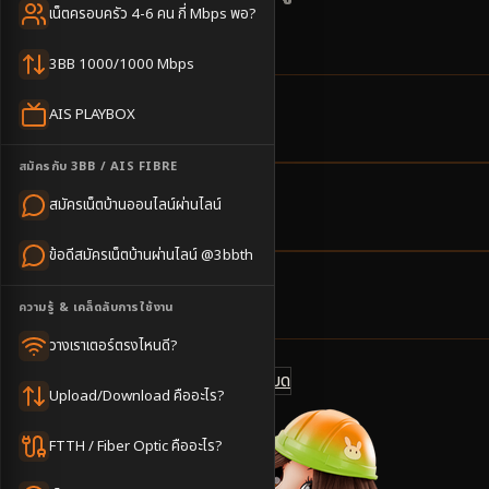
เน็ตครอบครัว 4-6 คน กี่ Mbps พอ?
ครอบครัว
3BB 1000/1000 Mbps
AIS PLAYBOX
1
ตำบล
ครอบคลุมพื้นที่
สมัครกับ 3BB / AIS FIBRE
สมัครเน็ตบ้านออนไลน์ผ่านไลน์
2-3
วันทำการ
นัดช่างติดตั้ง
ข้อดีสมัครเน็ตบ้านผ่านไลน์ @3bbth
500
บาท/เดือน
ความรู้ & เคล็ดลับการใช้งาน
ราคาเริ่มต้น
วางเราเตอร์ตรงไหนดี?
ดูแพ็กเกจทั้งหมด
แชทไลน์ @3bbth
Upload/Download คืออะไร?
FTTH / Fiber Optic คืออะไร?