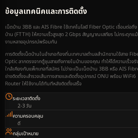
ข้อมูลเทคนิคและการติดตั้ง
เน็ตบ้าน 3BB และ AIS Fibre ใช้เทคโนโลยี Fiber Optic เชื่อมต่อถึง
บ้าน (FTTH) ให้ความเร็วสูงสุด 2 Gbps สัญญาณเสถียร ไม่กระตุกแม้
งานหลายอุปกรณ์พร้อมกัน
การติดตั้งเน็ตบ้านใน
อำเภอท้องถิ่นเทศบาลตำบลสำนักขาม
ใช้สาย Fib
Optic ลากตรงจากตู้ชุมสายถึงภายในบ้านของคุณ ทำให้ได้ความเร็วจริ
ใกล้เคียงกับแพ็กเกจที่สมัคร ไม่ว่าจะเป็นเน็ตบ้าน 3BB หรือ AIS Fibr
ช่างติดตั้งจะสำรวจเส้นทางสายและติดตั้งอุปกรณ์ ONU พร้อม WiFi6
Router ให้ใช้งานได้ทันทีหลังติดตั้งเสร็จ
ระยะเวลาติดตั้ง
2-3 วัน
ความครอบคลุม
ดี
กลุ่มเป้าหมาย