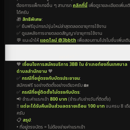
ต้องการแพ็กเกจอื่น ๆ สามารถ
คลิกที่นี้
เพื่อดูรายละเอียดเพิ่มเต
ได้ครับ
🎁
สิทธิพิเศษ
:
✅ ยืมฟรีอุปกรณ์รุ่นใหม่ล่าสุดตลอดอายุการใช้งาน
✅ ดูแลหลังการขายตลอดสัญญา/อายุการใช้งาน
💬 แนะนำให้
แอดไลน์ @3bbth
เพื่อสอบถามโปรโมชั่นเพิ่มเติ
โปรโมชั่นของเน็ตบ้าน 3BB อำเภอท้องถิ่นเทศบาลตำบลสำนักขาม มีเงื่อน
อย่างไร?
🧡
เงื่อนไขการสมัครบริการ 3BB ใน อำเภอท้องถิ่นเทศบาล
ตำบลสำนักขาม
🧡
✅
กรณีที่อยู่ตรงกับบัตรประชาชน
:
สมัครฟรี รอช่างติดตั้งอย่างเดียวครับ 🏡
✅
กรณีที่อยู่ติดตั้งไม่ตรงกับบัตร
:
📢 ชำระค่าแรกเข้า
800 บาท
(ชำระกับช่างวันที่ติดตั้ง)
‼️
แต่จะได้รับคืนเป็นส่วนลดรายเดือน 100 บาท
จนครบ 8 เดื
ครับ
📋
สรุป
:
• ที่อยู่ตรงบัตร = ไม่ต้องจ่ายค่าแรกเข้า