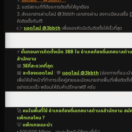
1.
แอดไลน์ **@3bbth**
2. แชร์สถานที่ที่ต้องการติดตั้งให้ถูกต้อง
3. ส่งเอกสารผ่านไลน์ @3bbth เอกสารผ่าน ลงทะเบียนเสร็จ รู้
คิวติดตั้งทันที!
👉
แอดไลน์ @3bbth
เพื่อจองคิวนัดวันติดตั้งให้เร็วที่สุด
ติดเน็ตบ้าน 3BB อำเภอท้องถิ่นเทศบาลตำบลสำนักขาม ต้องทำอย่างไร ?
⚡
ขั้นตอนการติดตั้งเน็ต 3BB ใน อำเภอท้องถิ่นเทศบาลตำ
สำนักขาม
📅
วิธีที่สะดวกที่สุด
:
📅
จะต้องแอดไลน์
: 💬
แอดไลน์ @3bbth
(ช่องทางที่แนะนำ
เพื่อให้เจ้าหน้าที่ทำการเช็คคู่สายและนัดหมายช่างพื้นที่เพื่อติดตั้งไ
อย่างรวดเร็ว พร้อมให้รับคำปรึกษาฟรี! ครับ
เน็ตบ้าน 3BB ใน อำเภอท้องถิ่นเทศบาลตำบลสำนักขาม มีความเร็วเท่าไหร่
🚀
คนในพื้นที่ใช้ อำเภอท้องถิ่นเทศบาลตำบลสำนักขาม สมั
แพ็กเกจไหน ?
💡
แพ็กเกจแนะนำ
: