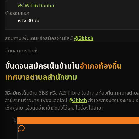
ฟรี WiFi6 Router
จ่ายรอบแรก
หลัง 30 วัน
สอบถามเพิ่มเติมหรือสมัครผ่านไลน์
@3bbth
ขั้นตอนการติดตั้ง
ขั้นตอนสมัครเน็ตบ้านใน
อำเภอท้องถิ่น
เทศบาลตำบลสำนักขาม
วิธีสมัครเน็ตบ้าน 3BB หรือ AIS Fibre ใน
อำเภอท้องถิ่นเทศบาลตำบ
สำนักขาม
ง่ายมาก เพียงแอดไลน์
@3bbth
ส่งเอกสารบัตรประชาชน ร
เช็คคู่สาย แล้วนัดช่างเข้าติดตั้งได้เลย ไม่ต้องไปสาขา
1