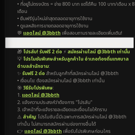
• ที่อยู่ไม่ตรงบัตร = จ่าย 800 บาท แต่ได้คืน 100 บาท/เดือน x 8
เดือน
• ยืมฟรีรุ่นใหม่ล่าสุดตลอดอายุการใช้งาน
• ดูแลหลังการขายตลอดอายุการใช้งาน
💬
แอดไลน์ @3bbth
เพื่อสอบถามรายละเอียดเพิ่มเติม!
มีโปรโมชันพิเศษสำหรับ อำเภอท้องถิ่นเทศบาลตำบลสำนักขาม ไหม?
🎁
โปรลับ! รับฟรี 2 ต่อ
⚡
สมัครผ่านไลน์ @3bbth เท่านั้น
💡
โปรโมชันพิเศษสำหรับลูกค้าใน อำเภอท้องถิ่นเทศบาล
ตำบลสำนักขาม
:
✨
รับฟรี 2 ต่อ
สำหรับลูกค้าที่สมัครผ่านไลน์ @3bbth
• เงื่อนไข: ต้องสมัครผ่านไลน์ @3bbth เท่านั้น
🎯
วิธีรับโปรพิเศษ
:
1.
แอดไลน์ @3bbth
2. แจ้งความประสงค์ว่าต้องการ "โปรลับ"
3. เจ้าหน้าที่จะแจ้งรายละเอียดและเงื่อนไขให้ทราบ
⚠️
สำคัญ
: โปรโมชันนี้มีเฉพาะการสมัครผ่านไลน์ @3bbth
เท่านั้น ไม่สามารถสมัครผ่านช่องทางอื่นได้
👉
แอดไลน์ @3bbth
เพื่อรับโปรพิเศษก่อนใคร