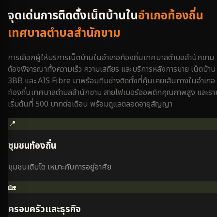
จุดเด่นการติดตั้งเน็ตบ้านใน
อำเภอท้องถิ่น
เทศบาลตำบลสำนักขาม
การเลือกผู้ให้บริการเน็ตบ้านใน
อำเภอท้องถิ่นเทศบาลตำบลสำนักขาม
ต้องพิจารณาทั้งความเร็ว ความเสถียร และบริการหลังการขาย เน็ตบ้าน
3BB และ AIS Fibre มาพร้อมทีมช่างติดตั้งที่คุ้นเคยเส้นทางใน
อำเภอ
ท้องถิ่นเทศบาลตำบลสำนักขาม
สายไฟเบอร์ออพติกคุณภาพสูง และรา
เริ่มต้นที่ 500 บาทต่อเดือน พร้อมดูแลตลอดอายุสัญญา
📍
ชุมชนท้องถิ่น
ชุมชนเติบโต เหมาะกับการอยู่อาศัย
🏡
ครอบครัวและธุรกิจ