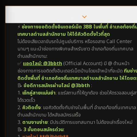
ต้องการติดเน็ต 3BB อำเภอท้องถิ่นเทศบาลตำบลสำนักขาม ติดต่อช่องทา
ไหนไวที่สุด?
⚡
ช่องทางขอติดตั้งอินเตอร์เน็ต 3BB ในพื้นที่ อำเภอท้องถิ่
เทศบาลตำบลสำนักขาม ให้ได้คิวติดตั้งไวที่สุด
ไม่ต้องเสียเวลาขับรถไปศูนย์บริการ หรือรอสาย Call Center
นานๆ แนะนำช่องทางพิเศษสำหรับชาว อำเภอท้องถิ่นเทศบาล
ตำบลสำนักขาม:
✅
แอดไลน์: @3bbth
(Official Account) มี @ ด้านหน้า
ช่องทางการขอติดตั้งอินเตอร์เน็ตบ้านโดยเจ้าหน้าที่จะนัด
ทีมช่า
ติดตั้งพื้นที่ อำเภอท้องถิ่นเทศบาลตำบลสำนักขาม ให้โดย
📝
ข้อดีการสมัครผ่านไลน์ @3bbth
:
1.
เช็กคู่สายแม่นยำ
: แชร์สถานที่ให้ถูกต้อง ช่วยให้ตรวจสอบคู่ส
ได้รวดเร็ว
2.
คิวติดตั้ง
: ขอคิวติดตั้งกับช่างในพื้นที่ อำเภอท้องถิ่นเทศบาล
ตำบลสำนักขาม ได้หลังสมัครเสร็จ
3.
ตามงานง่าย
: มีประวัติการแชทสนทนา ไม่ต้องเล่าเรื่องใหม่
📝
3 ขั้นตอนสมัครด่วน
: