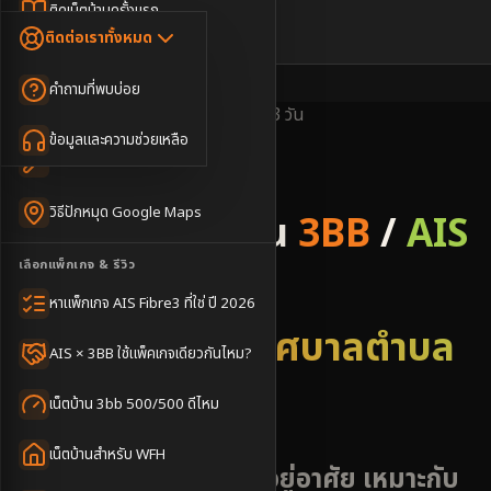
Dongle เน็ตสำรอง
ติดเน็ตบ้านครั้งแรก
🇹🇭
🇬🇧
ติดต่อเราทั้งหมด
เน็ตบ้าน + Netflix
WiFi Router 6
ค่าแรกเข้าเน็ตบ้าน
คำถามที่พบบ่อย
เน็ตบ้าน + บริการเสริม
Mesh WiFi
ติดเน็ตคอนโด อพาร์เมนท์
พื้นที่ให้บริการ
ครอบคลุมดี
ติดตั้งไว
2-3 วัน
เน็ตบ้านแรงทุกชั้น
ข้อมูลและความช่วยเหลือ
WiFi Router 7
เทคนิคขอคิวช่างได้ไว
3BB & AIS Fibre
เน็ตบ้าน Super Mesh
วิธีปักหมุด Google Maps
รับติดตั้งเน็ตบ้าน
3BB
/
AIS
เน็ตบ้าน + เน็ตสำรอง
เลือกแพ็กเกจ & รีวิว
Fibre
เน็ตบ้าน + กล้องวงจรปิด
หาแพ็กเกจ AIS Fibre3 ที่ใช่ ปี 2026
อำเภอท้องถิ่นเทศบาลตำบล
เน็ตบ้านประกันภัย
AIS × 3BB ใช้แพ็คเกจเดียวกันไหม?
สำนักขาม
เน็ตบ้าน 3bb 500/500 ดีไหม
เน็ตบ้านสำหรับ WFH
ชุมชนท้องถิ่นและพื้นที่อยู่อาศัย เหมาะกับ