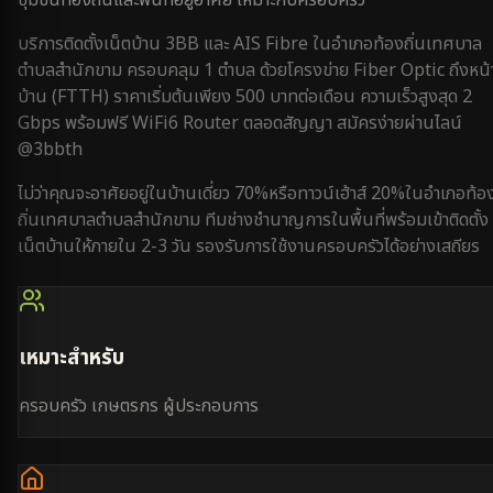
บริการติดตั้งเน็ตบ้าน 3BB และ AIS Fibre ใน
อำเภอท้องถิ่นเทศบาล
ตำบลสำนักขาม
ครอบคลุม
1 ตำบล
ด้วยโครงข่าย Fiber Optic ถึงหน้
บ้าน (FTTH) ราคาเริ่มต้นเพียง 500 บาทต่อเดือน ความเร็วสูงสุด 2
Gbps พร้อมฟรี WiFi6 Router ตลอดสัญญา สมัครง่ายผ่านไลน์
@3bbth
ไม่ว่าคุณจะอาศัยอยู่ใน
บ้านเดี่ยว 70%
หรือ
ทาวน์เฮ้าส์ 20%
ใน
อำเภอท้อ
ถิ่นเทศบาลตำบลสำนักขาม
ทีมช่างชำนาญการในพื้นที่พร้อมเข้าติดตั้ง
เน็ตบ้านให้ภายใน
2-3 วัน
รองรับการใช้งาน
ครอบครัว
ได้อย่างเสถียร
เหมาะสำหรับ
ครอบครัว เกษตรกร ผู้ประกอบการ