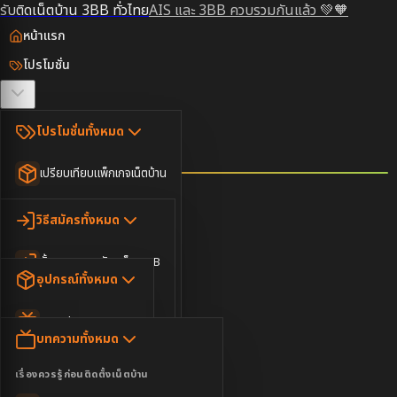
รับติดเน็ตบ้าน 3BB ทั่วไทย
AIS และ 3BB ควบรวมกันแล้ว 💚🧡
หน้าแรก
โปรโมชั่น
ตรวจสอบพื้นที่
โปรโมชั่นทั้งหมด
วิธีสมัคร
เปรียบเทียบแพ็กเกจเน็ตบ้าน
ยอดนิยม
อุปกรณ์
วิธีสมัครทั้งหมด
เน็ตบ้านอย่างเดียว
ขั้นตอนการสมัครเน็ต 3BB
บทความ
เน็ตบ้าน Super Fast
อุปกรณ์ทั้งหมด
3BB ใกล้ฉัน
เน็ตบ้าน 2Gbps
AIS Play Box
ข่าวสาร
บทความทั้งหมด
ติดต่อเรา
IP Camera
ความบันเทิง
เรื่องควรรู้ก่อนติดตั้งเน็ตบ้าน
เน็ตบ้านพร้อมกล่องทีวี