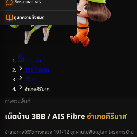
เช็คหมายเลข AIS
ดูบทความทั้งหมด
หน้าหลัก
3BB ใกล้ฉัน
สุโขทัย
อำเภอคีรีมาศ
ภาพรวมพื้นที่
เน็ตบ้าน 3BB / AIS Fibre
อำเภอคีรีมาศ
อำเภอทางใต้ติดทางหลวง 101/12 จุดผ่านไปพิษณุโลก โครงการบ้าน