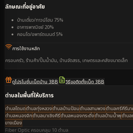
ลักษณะที่อยู่อาศัย
บ้านเดี่ยว/ทาวน์โฮม 75%
อาคารพาณิชย์ 20%
คอนโด/อพาร์ตเมนต์ 5%
การใช้งานหลัก
ครอบครัว, ร้านค้า/ปั๊มน้ำมัน, บ้านจัดสรร, เกษตรและคลังขนาดเล็ก
ดูโปรโมชั่นเน็ตบ้าน 3BB
วิธีขอติดตั้งเน็ต 3BB
ตำบลในพื้นที่ให้บริการ
ตำบลโตนด
ตำบลทุ่งหลวง
ตำบลบ้านป้อม
ตำบลสามพวง
ตำบลศรีคีรีมา
ตำบลหนองจิก
ตำบลนาเชิงคีรี
ตำบลหนองกระดิ่ง
ตำบลบ้านน้ำพุ
ตำบลท
ยางเมือง
Fiber Optic ครอบคลุม
10 ตำบล