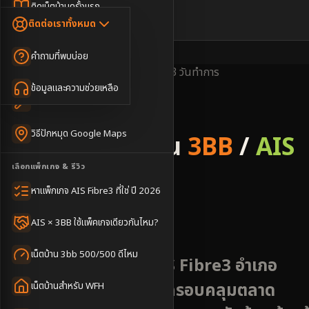
Dongle เน็ตสำรอง
ติดเน็ตบ้านครั้งแรก
🇹🇭
🇬🇧
ติดต่อเราทั้งหมด
เน็ตบ้าน + Netflix
WiFi Router 6
ค่าแรกเข้าเน็ตบ้าน
คำถามที่พบบ่อย
เน็ตบ้าน + บริการเสริม
Mesh WiFi
ติดเน็ตคอนโด อพาร์เมนท์
พื้นที่ให้บริการ
ครอบคลุมดี
ติดตั้งไว
1-3 วันทำการ
เน็ตบ้านแรงทุกชั้น
ข้อมูลและความช่วยเหลือ
WiFi Router 7
เทคนิคขอคิวช่างได้ไว
3BB & AIS Fibre
เน็ตบ้าน Super Mesh
วิธีปักหมุด Google Maps
รับติดตั้งเน็ตบ้าน
3BB
/
AIS
เน็ตบ้าน + เน็ตสำรอง
เลือกแพ็กเกจ & รีวิว
Fibre
เน็ตบ้าน + กล้องวงจรปิด
หาแพ็กเกจ AIS Fibre3 ที่ใช่ ปี 2026
อำเภอคีรีมาศ
เน็ตบ้านประกันภัย
AIS × 3BB ใช้แพ็คเกจเดียวกันไหม?
เน็ตบ้าน 3bb 500/500 ดีไหม
ติดตั้งเน็ตบ้าน 3BB AIS Fibre3 อำเภอ
คีรีมาศ จังหวัดสุโขทัย ครอบคลุมตลาด
เน็ตบ้านสำหรับ WFH