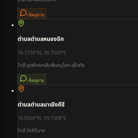
เช็คคู่สาย
ตำบล
ตำบลหนองจิก
16.7730
°N,
99.7509
°E
ใกล้
จุดพักรถเส้นพิษณุโลก-สุโขทัย
เช็คคู่สาย
ตำบล
ตำบลนาเชิงคีรี
16.9066
°N,
99.7368
°E
ใกล้
วัดคีรีมาศ