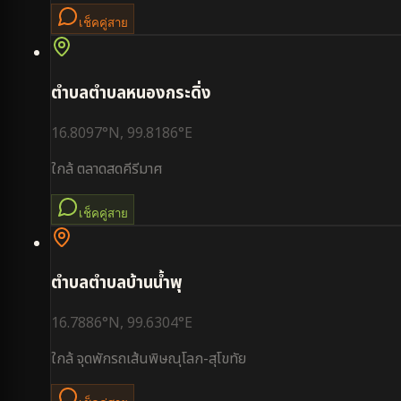
เช็คคู่สาย
ตำบล
ตำบลหนองกระดิ่ง
16.8097
°N,
99.8186
°E
ใกล้
ตลาดสดคีรีมาศ
เช็คคู่สาย
ตำบล
ตำบลบ้านน้ำพุ
16.7886
°N,
99.6304
°E
ใกล้
จุดพักรถเส้นพิษณุโลก-สุโขทัย