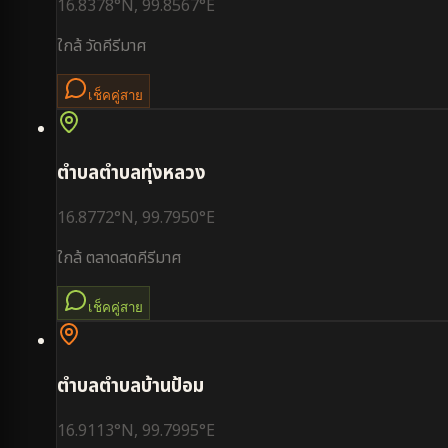
16.8378
°N,
99.8567
°E
ใกล้
วัดคีรีมาศ
เช็คคู่สาย
ตำบล
ตำบลทุ่งหลวง
16.8772
°N,
99.7950
°E
ใกล้
ตลาดสดคีรีมาศ
เช็คคู่สาย
ตำบล
ตำบลบ้านป้อม
16.9113
°N,
99.7995
°E