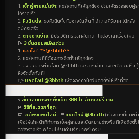
1.
เช็กคู่สายแม่นยำ
: แชร์สถานที่ให้ถูกต้อง ช่วยให้ตรวจสอบคู่ส
ได้รวดเร็ว
2.
คิวติดตั้ง
: ขอคิวติดตั้งกับช่างในพื้นที่ อำเภอคีรีมาศ ได้หลัง
สมัครเสร็จ
3.
ตามงานง่าย
: มีประวัติการแชทสนทนา ไม่ต้องเล่าเรื่องใหม่
📝
3 ขั้นตอนสมัครด่วน
:
1.
แอดไลน์ **@3bbth**
2. แชร์สถานที่ที่ต้องการติดตั้งให้ถูกต้อง
3. ส่งเอกสารผ่านไลน์ @3bbth เอกสารผ่าน ลงทะเบียนเสร็จ รู้
คิวติดตั้งทันที!
👉
แอดไลน์ @3bbth
เพื่อจองคิวนัดวันติดตั้งให้เร็วที่สุด
ติดเน็ตบ้าน 3BB อำเภอคีรีมาศ ต้องทำอย่างไร ?
⚡
ขั้นตอนการติดตั้งเน็ต 3BB ใน อำเภอคีรีมาศ
📅
วิธีที่สะดวกที่สุด
:
📅
จะต้องแอดไลน์
: 💬
แอดไลน์ @3bbth
(ช่องทางที่แนะนำ
เพื่อให้เจ้าหน้าที่ทำการเช็คคู่สายและนัดหมายช่างพื้นที่เพื่อติดตั้งไ
อย่างรวดเร็ว พร้อมให้รับคำปรึกษาฟรี! ครับ