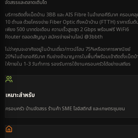
จัดสรรและตลาดเติบโต
บริการติดตั้งเน็ตบ้าน 3BB และ AIS Fibre ใน
อำเภอคีรีมาศ
ครอบคลุ
10 ตำบล
ด้วยโครงข่าย Fiber Optic ถึงหน้าบ้าน (FTTH) ราคาเริ่มต้
เพียง 500 บาทต่อเดือน ความเร็วสูงสุด 2 Gbps พร้อมฟรี WiFi6
Router ตลอดสัญญา สมัครง่ายผ่านไลน์ @3bbth
ไม่ว่าคุณจะอาศัยอยู่ใน
บ้านเดี่ยว/ทาวน์โฮม 75%
หรือ
อาคารพาณิชย์
20%
ใน
อำเภอคีรีมาศ
ทีมช่างชำนาญการในพื้นที่พร้อมเข้าติดตั้งเน็ตบ้
ให้ภายใน
1-3 วันทำการ
รองรับการใช้งาน
ครอบครัว
ได้อย่างเสถียร
เหมาะสำหรับ
ครอบครัว บ้านจัดสรร ร้านค้า SME โลจิสติกส์ และเกษตรชุมชน