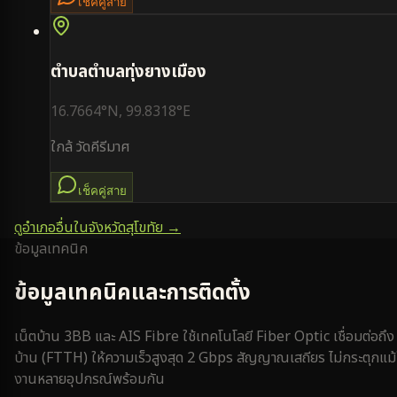
เช็คคู่สาย
ตำบล
ตำบลทุ่งยางเมือง
16.7664
°N,
99.8318
°E
ใกล้
วัดคีรีมาศ
เช็คคู่สาย
ดูอำเภออื่นในจังหวัด
สุโขทัย
→
ข้อมูลเทคนิค
ข้อมูลเทคนิคและการติดตั้ง
เน็ตบ้าน 3BB และ AIS Fibre ใช้เทคโนโลยี Fiber Optic เชื่อมต่อถึง
บ้าน (FTTH) ให้ความเร็วสูงสุด 2 Gbps สัญญาณเสถียร ไม่กระตุกแม้
งานหลายอุปกรณ์พร้อมกัน