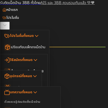
รับติดเน็ตบ้าน 3BB ทั่วไทย
AIS และ 3BB ควบรวมกันแล้ว 💚🧡
หน้าแรก
โปรโมชั่น
ตรวจสอบพื้นที่
โปรโมชั่นทั้งหมด
วิธีสมัคร
เปรียบเทียบแพ็กเกจเน็ตบ้าน
ยอดนิยม
อุปกรณ์
วิธีสมัครทั้งหมด
เน็ตบ้านอย่างเดียว
ขั้นตอนการสมัครเน็ต 3BB
บทความ
เน็ตบ้าน Super Fast
อุปกรณ์ทั้งหมด
3BB ใกล้ฉัน
เน็ตบ้าน 2Gbps
AIS Play Box
ข่าวสาร
บทความทั้งหมด
ติดต่อเรา
IP Camera
ความบันเทิง
เรื่องควรรู้ก่อนติดตั้งเน็ตบ้าน
เน็ตบ้านพร้อมกล่องทีวี