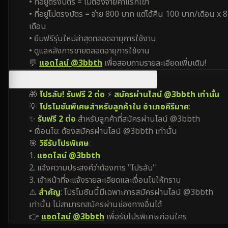
• ที่อยู่ตรงบัตร = ไม่ต้องจ่ายค่าแรกเข้า
• ที่อยู่ไม่ตรงบัตร = จ่าย 800 บาท แต่ได้คืน 100 บาท/เดือน x 8
เดือน
• ยืมฟรีรุ่นใหม่ล่าสุดตลอดอายุการใช้งาน
• ดูแลหลังการขายตลอดอายุการใช้งาน
💬
แอดไลน์ @3bbth
เพื่อสอบถามรายละเอียดเพิ่มเติม!
มีโปรโมชันพิเศษสำหรับ อำเภอคีรีมาศ ไหม?
🎁
โปรลับ! รับฟรี 2 ต่อ
⚡
สมัครผ่านไลน์ @3bbth เท่านั้น
💡
โปรโมชันพิเศษสำหรับลูกค้าใน อำเภอคีรีมาศ
:
✨
รับฟรี 2 ต่อ
สำหรับลูกค้าที่สมัครผ่านไลน์ @3bbth
• เงื่อนไข: ต้องสมัครผ่านไลน์ @3bbth เท่านั้น
🎯
วิธีรับโปรพิเศษ
:
1.
แอดไลน์ @3bbth
2. แจ้งความประสงค์ว่าต้องการ "โปรลับ"
3. เจ้าหน้าที่จะแจ้งรายละเอียดและเงื่อนไขให้ทราบ
⚠️
สำคัญ
: โปรโมชันนี้มีเฉพาะการสมัครผ่านไลน์ @3bbth
เท่านั้น ไม่สามารถสมัครผ่านช่องทางอื่นได้
👉
แอดไลน์ @3bbth
เพื่อรับโปรพิเศษก่อนใคร