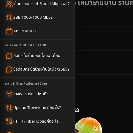
คีรีมาศและถนนสายหลัก เหมาะกับบ้าน ร้านค
เน็ตครอบครัว 4-6 คน กี่ Mbps พอ?
และบ้านจัดสรร
3BB 1000/1000 Mbps
AIS PLAYBOX
10
ตำบล
สมัครกับ 3BB / AIS FIBRE
ครอบคลุมพื้นที่
สมัครเน็ตบ้านออนไลน์ผ่านไลน์
1-3
วันทำการ
ข้อดีสมัครเน็ตบ้านผ่านไลน์ @3bbth
นัดช่างติดตั้ง
ความรู้ & เคล็ดลับการใช้งาน
500
บาท/เดือน
ราคาเริ่มต้น
วางเราเตอร์ตรงไหนดี?
Upload/Download คืออะไร?
ดูแพ็กเกจทั้งหมด
แชทไลน์ @3bbth
FTTH / Fiber Optic คืออะไร?