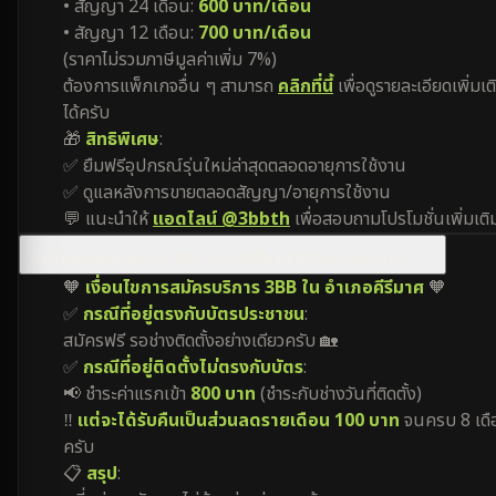
• สัญญา 24 เดือน:
600 บาท/เดือน
• สัญญา 12 เดือน:
700 บาท/เดือน
(ราคาไม่รวมภาษีมูลค่าเพิ่ม 7%)
ต้องการแพ็กเกจอื่น ๆ สามารถ
คลิกที่นี้
เพื่อดูรายละเอียดเพิ่มเต
ได้ครับ
🎁
สิทธิพิเศษ
:
✅ ยืมฟรีอุปกรณ์รุ่นใหม่ล่าสุดตลอดอายุการใช้งาน
✅ ดูแลหลังการขายตลอดสัญญา/อายุการใช้งาน
💬 แนะนำให้
แอดไลน์ @3bbth
เพื่อสอบถามโปรโมชั่นเพิ่มเติ
โปรโมชั่นของเน็ตบ้าน 3BB อำเภอคีรีมาศ มีเงื่อนไขอย่างไร?
🧡
เงื่อนไขการสมัครบริการ 3BB ใน อำเภอคีรีมาศ
🧡
✅
กรณีที่อยู่ตรงกับบัตรประชาชน
:
สมัครฟรี รอช่างติดตั้งอย่างเดียวครับ 🏡
✅
กรณีที่อยู่ติดตั้งไม่ตรงกับบัตร
:
📢 ชำระค่าแรกเข้า
800 บาท
(ชำระกับช่างวันที่ติดตั้ง)
‼️
แต่จะได้รับคืนเป็นส่วนลดรายเดือน 100 บาท
จนครบ 8 เดื
ครับ
📋
สรุป
: