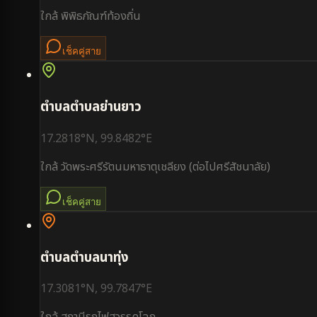
ใกล้
พิพิธภัณฑ์ท้องถิ่น
เช็คคู่สาย
ตำบล
ตำบลย่านยาว
17.2818
°N,
99.8482
°E
ใกล้
วัดพระศรีรัตนมหาธาตุเชลียง (ต่อไปศรีสัชนาลัย)
เช็คคู่สาย
ตำบล
ตำบลนาทุ่ง
17.3081
°N,
99.7847
°E