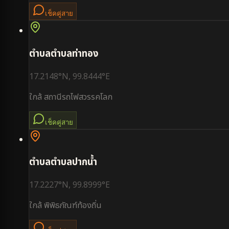
เช็คคู่สาย
ตำบล
ตำบลท่าทอง
17.2148
°N,
99.8444
°E
ใกล้
สถานีรถไฟสวรรคโลก
เช็คคู่สาย
ตำบล
ตำบลปากน้ำ
17.2227
°N,
99.8999
°E
ใกล้
พิพิธภัณฑ์ท้องถิ่น