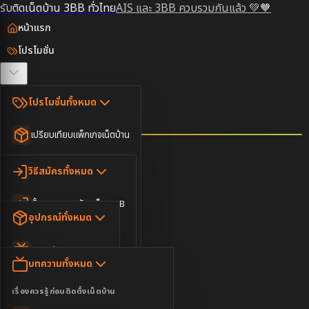
รับติดเน็ตบ้าน 3BB ทั่วไทย
AIS และ 3BB ควบรวมกันแล้ว 💚🧡
หน้าแรก
โปรโมชั่น
ตรวจสอบพื้นที่
โปรโมชั่นทั้งหมด
วิธีสมัคร
เปรียบเทียบแพ็กเกจเน็ตบ้าน
ยอดนิยม
อุปกรณ์
วิธีสมัครทั้งหมด
เน็ตบ้านอย่างเดียว
ขั้นตอนการสมัครเน็ต 3BB
บทความ
เน็ตบ้าน Super Fast
อุปกรณ์ทั้งหมด
3BB ใกล้ฉัน
เน็ตบ้าน 2Gbps
AIS Play Box
ข่าวสาร
บทความทั้งหมด
ติดต่อเรา
IP Camera
ความบันเทิง
เรื่องควรรู้ก่อนติดตั้งเน็ตบ้าน
เน็ตบ้านพร้อมกล่องทีวี