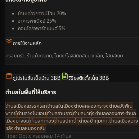
บ้านเดี่ยว/ทาวน์โฮม 70%
อาคารพาณิชย์ 25%
คอนโด/อพาร์ตเมนต์ 5%
การใช้งานหลัก
ครอบครัว, ร้านค้า/ตลาด, โกดัง/โลจิสติกส์ขนาดเล็ก, โฮมสเตย์
ดูโปรโมชั่นเน็ตบ้าน 3BB
วิธีขอติดตั้งเน็ต 3BB
ตำบลในพื้นที่ให้บริการ
ตำบลเมืองสวรรคโลก
ตำบลในเมือง
ตำบลคลองกระจง
ตำบลวังพิณ
พาทย์
ตำบลวังไม้ขอน
ตำบลย่านยาว
ตำบลนาทุ่ง
ตำบลคลองยาง
ตำบล
เมืองบางยม
ตำบลท่าทอง
ตำบลปากน้ำ
ตำบลป่ากุมเกาะ
ตำบลเมืองบาง
ขลัง
ตำบลหนองกลับ
Fiber Optic ครอบคลุม
14 ตำบล