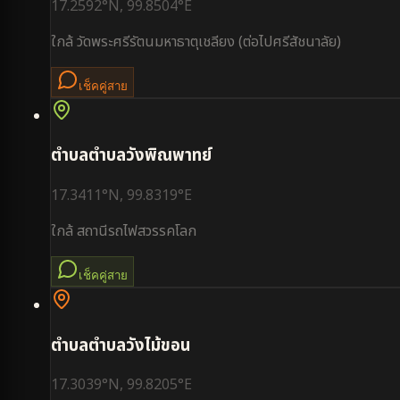
17.2592
°N,
99.8504
°E
ใกล้
วัดพระศรีรัตนมหาธาตุเชลียง (ต่อไปศรีสัชนาลัย)
เช็คคู่สาย
ตำบล
ตำบลวังพิณพาทย์
17.3411
°N,
99.8319
°E
ใกล้
สถานีรถไฟสวรรคโลก
เช็คคู่สาย
ตำบล
ตำบลวังไม้ขอน
17.3039
°N,
99.8205
°E