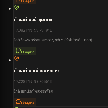
เช็คคู่สาย
ตำบล
ตำบลป่ากุมเกาะ
17.3821
°N,
99.7918
°E
ใกล้
วัดพระศรีรัตนมหาธาตุเชลียง (ต่อไปศรีสัชนาลัย)
เช็คคู่สาย
ตำบล
ตำบลเมืองบางขลัง
17.2283
°N,
99.7056
°E
ใกล้
สถานีรถไฟสวรรคโลก
เช็คคู่สาย