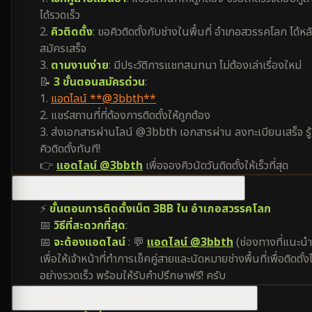
ได้รวดเร็ว
2.
คิวติดตั้ง
: ขอคิวติดตั้งกับช่างในพื้นที่ อำเภอสวรรคโลก ได้หล
สมัครเสร็จ
3.
ตามงานง่าย
: มีประวัติการแชทสนทนา ไม่ต้องเล่าเรื่องใหม่
📝
3 ขั้นตอนสมัครด่วน
:
1.
แอดไลน์ **@3bbth**
2. แชร์สถานที่ที่ต้องการติดตั้งให้ถูกต้อง
3. ส่งเอกสารผ่านไลน์ @3bbth เอกสารผ่าน ลงทะเบียนเสร็จ รู้
คิวติดตั้งทันที!
👉
แอดไลน์ @3bbth
เพื่อจองคิวนัดวันติดตั้งให้เร็วที่สุด
ติดเน็ตบ้าน 3BB อำเภอสวรรคโลก ต้องทำอย่างไร ?
⚡
ขั้นตอนการติดตั้งเน็ต 3BB ใน อำเภอสวรรคโลก
📅
วิธีที่สะดวกที่สุด
:
📅
จะต้องแอดไลน์
: 💬
แอดไลน์ @3bbth
(ช่องทางที่แนะนำ
เพื่อให้เจ้าหน้าที่ทำการเช็คคู่สายและนัดหมายช่างพื้นที่เพื่อติดตั้งไ
อย่างรวดเร็ว พร้อมให้รับคำปรึกษาฟรี! ครับ
เน็ตบ้าน 3BB ใน อำเภอสวรรคโลก มีความเร็วเท่าไหร่?