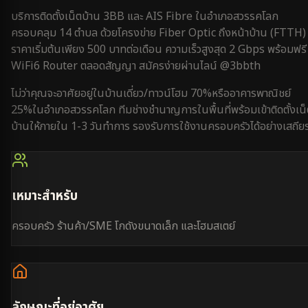
บริการติดตั้งเน็ตบ้าน 3BB และ AIS Fibre ใน
อำเภอสวรรคโลก
ครอบคลุม
14 ตำบล
ด้วยโครงข่าย Fiber Optic ถึงหน้าบ้าน (FTTH)
ราคาเริ่มต้นเพียง 500 บาทต่อเดือน ความเร็วสูงสุด 2 Gbps พร้อมฟรี
WiFi6 Router ตลอดสัญญา สมัครง่ายผ่านไลน์ @3bbth
ไม่ว่าคุณจะอาศัยอยู่ใน
บ้านเดี่ยว/ทาวน์โฮม 70%
หรือ
อาคารพาณิชย์
25%
ใน
อำเภอสวรรคโลก
ทีมช่างชำนาญการในพื้นที่พร้อมเข้าติดตั้งเน
บ้านให้ภายใน
1-3 วันทำการ
รองรับการใช้งาน
ครอบครัว
ได้อย่างเสถีย
เหมาะสำหรับ
ครอบครัว ร้านค้า/SME โกดังขนาดเล็ก และโฮมสเตย์
ลักษณะที่อยู่อาศัย