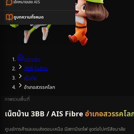
เช็คหมายเลข AIS
ดูบทความทั้งหมด
หน้าหลัก
3BB ใกล้ฉัน
สุโขทัย
อำเภอสวรรคโลก
ภาพรวมพื้นที่
เน็ตบ้าน 3BB / AIS Fibre
อำเภอสวรรคโล
ศูนย์การค้าและขนส่งตอนเหนือ มีสถานีรถไฟ จุดต่อไปศรีสัชนาลัย