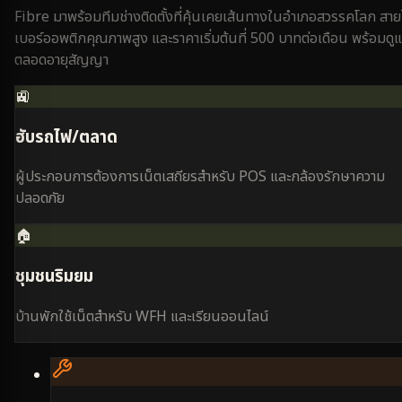
Fibre มาพร้อมทีมช่างติดตั้งที่คุ้นเคยเส้นทางใน
อำเภอสวรรคโลก
สาย
เบอร์ออพติกคุณภาพสูง และราคาเริ่มต้นที่ 500 บาทต่อเดือน พร้อมดู
ตลอดอายุสัญญา
🚉
ฮับรถไฟ/ตลาด
ผู้ประกอบการต้องการเน็ตเสถียรสำหรับ POS และกล้องรักษาความ
ปลอดภัย
🏠
ชุมชนริมยม
บ้านพักใช้เน็ตสำหรับ WFH และเรียนออนไลน์