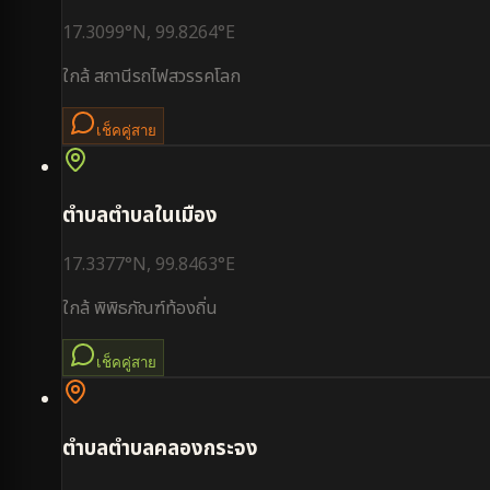
17.3099
°N,
99.8264
°E
ใกล้
สถานีรถไฟสวรรคโลก
เช็คคู่สาย
ตำบล
ตำบลในเมือง
17.3377
°N,
99.8463
°E
ใกล้
พิพิธภัณฑ์ท้องถิ่น
เช็คคู่สาย
ตำบล
ตำบลคลองกระจง