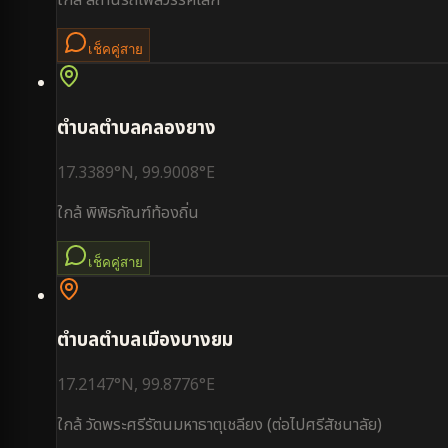
ใกล้
สถานีรถไฟสวรรคโลก
เช็คคู่สาย
ตำบล
ตำบลคลองยาง
17.3389
°N,
99.9008
°E
ใกล้
พิพิธภัณฑ์ท้องถิ่น
เช็คคู่สาย
ตำบล
ตำบลเมืองบางยม
17.2147
°N,
99.8776
°E
ใกล้
วัดพระศรีรัตนมหาธาตุเชลียง (ต่อไปศรีสัชนาลัย)