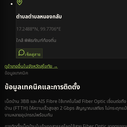
ตำบล
ตำบลหนองกลับ
17.2488
°N,
99.7706
°E
ใกล้
พิพิธภัณฑ์ท้องถิ่น
เช็คคู่สาย
ดูอำเภออื่นในจังหวัด
สุโขทัย
→
ข้อมูลเทคนิค
ข้อมูลเทคนิคและการติดตั้ง
เน็ตบ้าน 3BB และ AIS Fibre ใช้เทคโนโลยี Fiber Optic เชื่อมต่อถึง
บ้าน (FTTH) ให้ความเร็วสูงสุด 2 Gbps สัญญาณเสถียร ไม่กระตุกแม้
งานหลายอุปกรณ์พร้อมกัน
การติดตั้งเน็ตบ้านใน
อำเภอสวรรคโลก
ใช้สาย Fiber Optic ลากตรงจาก