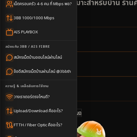
ตลาดและสถานีรถไฟ เหมาะสำหรับบ้าน ร้านค
เน็ตครอบครัว 4-6 คน กี่ Mbps พอ?
และโกดังขนาดเล็ก
3BB 1000/1000 Mbps
AIS PLAYBOX
14
ตำบล
สมัครกับ 3BB / AIS FIBRE
ครอบคลุมพื้นที่
สมัครเน็ตบ้านออนไลน์ผ่านไลน์
1-3
วันทำการ
ข้อดีสมัครเน็ตบ้านผ่านไลน์ @3bbth
นัดช่างติดตั้ง
ความรู้ & เคล็ดลับการใช้งาน
500
บาท/เดือน
ราคาเริ่มต้น
วางเราเตอร์ตรงไหนดี?
Upload/Download คืออะไร?
ดูแพ็กเกจทั้งหมด
แชทไลน์ @3bbth
FTTH / Fiber Optic คืออะไร?