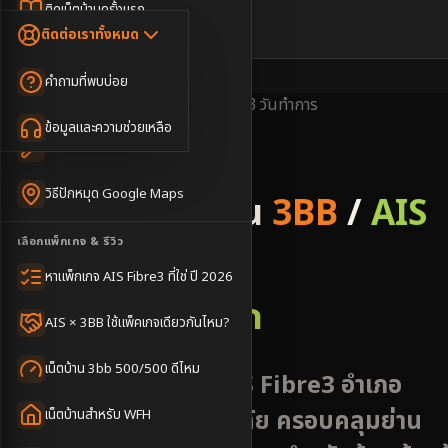
Dongle เน็ตสำรอง
ติดเน็ตบ้านครั้งแรก
🇹🇭
🇬🇧
ติดต่อเราทั้งหมด
เน็ตบ้าน + Netflix
WiFi Router 6
ค่าแรกเข้าเน็ตบ้าน
คำถามที่พบบ่อย
เน็ตบ้าน + บริการเสริม
Mesh WiFi
ติดเน็ตคอนโด อพาร์เมนท์
พื้นที่ให้บริการ
ครอบคลุมดี
ติดตั้งไว
1-3 วันทำการ
เน็ตบ้านแรงทุกชั้น
ข้อมูลและความช่วยเหลือ
WiFi Router 7
เทคนิคขอคิวช่างได้ไว
3BB & AIS Fibre
เน็ตบ้าน Super Mesh
วิธีปักหมุด Google Maps
รับติดตั้งเน็ตบ้าน
3BB
/
AIS
เน็ตบ้าน + เน็ตสำรอง
เลือกแพ็กเกจ & รีวิว
Fibre
เน็ตบ้าน + กล้องวงจรปิด
หาแพ็กเกจ AIS Fibre3 ที่ใช่ ปี 2026
อำเภอสวรรคโลก
เน็ตบ้านประกันภัย
AIS × 3BB ใช้แพ็คเกจเดียวกันไหม?
เน็ตบ้าน 3bb 500/500 ดีไหม
ติดตั้งเน็ตบ้าน 3BB AIS Fibre3 อำเภอ
สวรรคโลก จังหวัดสุโขทัย ครอบคลุมย่าน
เน็ตบ้านสำหรับ WFH