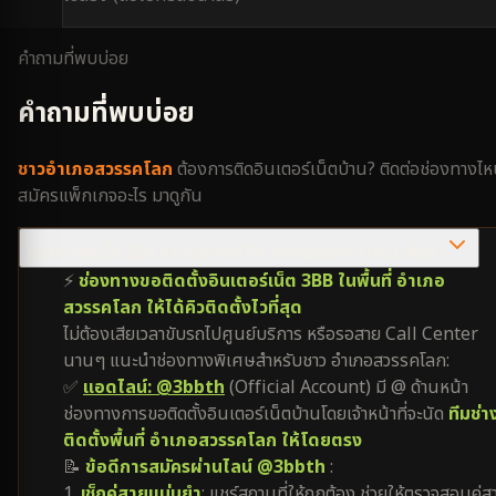
คำถามที่พบบ่อย
คำถามที่พบบ่อย
ชาว
อำเภอสวรรคโลก
ต้องการติดอินเตอร์เน็ตบ้าน? ติดต่อช่องทางไ
สมัครแพ็กเกจอะไร มาดูกัน
ต้องการติดเน็ต 3BB อำเภอสวรรคโลก ติดต่อช่องทางไหนไวที่สุด?
⚡
ช่องทางขอติดตั้งอินเตอร์เน็ต 3BB ในพื้นที่ อำเภอ
สวรรคโลก ให้ได้คิวติดตั้งไวที่สุด
ไม่ต้องเสียเวลาขับรถไปศูนย์บริการ หรือรอสาย Call Center
นานๆ แนะนำช่องทางพิเศษสำหรับชาว อำเภอสวรรคโลก:
✅
แอดไลน์: @3bbth
(Official Account) มี @ ด้านหน้า
ช่องทางการขอติดตั้งอินเตอร์เน็ตบ้านโดยเจ้าหน้าที่จะนัด
ทีมช่า
ติดตั้งพื้นที่ อำเภอสวรรคโลก ให้โดยตรง
📝
ข้อดีการสมัครผ่านไลน์ @3bbth
:
1.
เช็กคู่สายแม่นยำ
: แชร์สถานที่ให้ถูกต้อง ช่วยให้ตรวจสอบคู่ส