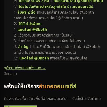
🎁
โปรลับ! รับฟรี 2 ต่อ
⚡
สมัครผ่านไลน์ @3bbth เท่านั้น
💡
โปรโมชันพิเศษสำหรับลูกค้าใน อำเภอดอนเจดีย์
:
✨
รับฟรี 2 ต่อ
สำหรับลูกค้าที่สมัครผ่านไลน์ @3bbth
• เงื่อนไข: ต้องสมัครผ่านไลน์ @3bbth เท่านั้น
🎯
วิธีรับโปรพิเศษ
:
1.
แอดไลน์ @3bbth
2. แจ้งความประสงค์ว่าต้องการ "โปรลับ"
3. เจ้าหน้าที่จะแจ้งรายละเอียดและเงื่อนไขให้ทราบ
⚠️
สำคัญ
: โปรโมชันนี้มีเฉพาะการสมัครผ่านไลน์ @3bbth
เท่านั้น ไม่สามารถสมัครผ่านช่องทางอื่นได้
👉
แอดไลน์ @3bbth
เพื่อรับโปรพิเศษก่อนใคร
ดูคำถามที่พบบ่อยทั้งหมด →
ติดต่อเรา
พร้อมให้บริการ
อำเภอดอนเจดีย์
ทีมงานท้องถิ่น เข้าใจพื้นที่
อำเภอดอนเจดีย์
— ติดตั้ง
3-5 วันทำการ