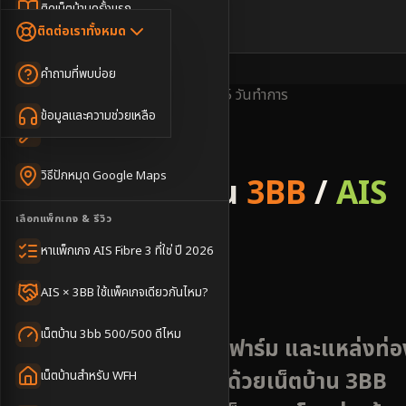
Dongle เน็ตสำรอง
ติดเน็ตบ้านครั้งแรก
🇹🇭
🇬🇧
ติดต่อเราทั้งหมด
เน็ตบ้าน + Netflix
WiFi Router 6
ค่าแรกเข้าเน็ตบ้าน
คำถามที่พบบ่อย
เน็ตบ้าน + บริการเสริม
Mesh WiFi
ติดเน็ตคอนโด อพาร์เมนท์
พื้นที่ให้บริการ
ครอบคลุมดี
ติดตั้งไว
3-5 วันทำการ
เน็ตบ้านแรงทุกชั้น
ข้อมูลและความช่วยเหลือ
WiFi Router 7
เทคนิคขอคิวช่างได้ไว
3BB & AIS Fibre
เน็ตบ้าน Super Mesh
วิธีปักหมุด Google Maps
รับติดตั้งเน็ตบ้าน
3BB
/
AIS
เน็ตบ้าน + เน็ตสำรอง
เลือกแพ็กเกจ & รีวิว
Fibre
เน็ตบ้าน + กล้องวงจรปิด
หาแพ็กเกจ AIS Fibre 3 ที่ใช่ ปี 2026
อำเภอดอนเจดีย์
เน็ตบ้านประกันภัย
AIS × 3BB ใช้แพ็คเกจเดียวกันไหม?
เน็ตบ้าน 3bb 500/500 ดีไหม
เสริมความพร้อมให้บ้าน ฟาร์ม และแหล่งท่อ
เที่ยวในอำเภอดอนเจดีย์ด้วยเน็ตบ้าน 3BB
เน็ตบ้านสำหรับ WFH