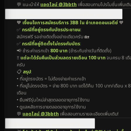
💬 แนะนำให้
แอดไลน์ @3bbth
เพื่อสอบถามโปรโมชั่นเพิ่มเติ
โปรโมชั่นของเน็ตบ้าน 3BB อำเภอดอนเจดีย์ มีเงื่อนไขอย่างไร?
🧡
เงื่อนไขการสมัครบริการ 3BB ใน อำเภอดอนเจดีย์
🧡
✅
กรณีที่อยู่ตรงกับบัตรประชาชน
:
สมัครฟรี รอช่างติดตั้งอย่างเดียวครับ 🏡
✅
กรณีที่อยู่ติดตั้งไม่ตรงกับบัตร
:
📢 ชำระค่าแรกเข้า
800 บาท
(ชำระกับช่างวันที่ติดตั้ง)
‼️
แต่จะได้รับคืนเป็นส่วนลดรายเดือน 100 บาท
จนครบ 8 เดื
ครับ
📋
สรุป
:
• ที่อยู่ตรงบัตร = ไม่ต้องจ่ายค่าแรกเข้า
• ที่อยู่ไม่ตรงบัตร = จ่าย 800 บาท แต่ได้คืน 100 บาท/เดือน x 8
เดือน
• ยืมฟรีรุ่นใหม่ล่าสุดตลอดอายุการใช้งาน
• ดูแลหลังการขายตลอดอายุการใช้งาน
💬
แอดไลน์ @3bbth
เพื่อสอบถามรายละเอียดเพิ่มเติม!
มีโปรโมชันพิเศษสำหรับ อำเภอดอนเจดีย์ ไหม?