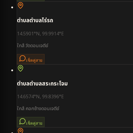
ตำบล
ตำบลไร่รถ
14.5901
°N,
99.9914
°E
ใกล้
วัดดอนเจดีย์
เช็คคู่สาย
ตำบล
ตำบลสระกระโจม
14.6574
°N,
99.8396
°E
ใกล้
คอกช้างดอนเจดีย์
เช็คคู่สาย