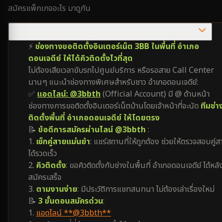
สมัครแพ็กเกจอะไร มาดูกัน
ต้องการติดเน็ต 3BB อำเภอดอนเจดีย์ ติดต่อช่องทางไหนไวที่สุด?
⚡
ช่องทางขอติดตั้งอินเตอร์เน็ต 3BB ในพื้นที่ อำเภอ
ดอนเจดีย์ ให้ได้คิวติดตั้งไวที่สุด
ไม่ต้องเสียเวลาขับรถไปศูนย์บริการ หรือรอสาย Call Center
นานๆ แนะนำช่องทางพิเศษสำหรับชาว อำเภอดอนเจดีย์:
✅
แอดไลน์: @3bbth
(Official Account) มี @ ด้านหน้า
ช่องทางการขอติดตั้งอินเตอร์เน็ตบ้านโดยเจ้าหน้าที่จะนัด
ทีมช่า
ติดตั้งพื้นที่ อำเภอดอนเจดีย์ ให้โดยตรง
📝
ข้อดีการสมัครผ่านไลน์ @3bbth
:
1.
เช็กคู่สายแม่นยำ
: แชร์สถานที่ให้ถูกต้อง ช่วยให้ตรวจสอบคู่ส
ได้รวดเร็ว
2.
คิวติดตั้ง
: ขอคิวติดตั้งกับช่างในพื้นที่ อำเภอดอนเจดีย์ ได้หลั
สมัครเสร็จ
3.
ตามงานง่าย
: มีประวัติการแชทสนทนา ไม่ต้องเล่าเรื่องใหม่
📝
3 ขั้นตอนสมัครด่วน
:
1.
แอดไลน์ **@3bbth**