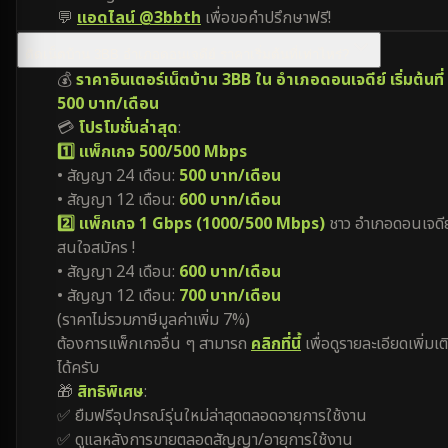
💬
แอดไลน์ @3bbth
เพื่อขอคำปรึกษาฟรี!
ติดเน็ตบ้าน 3BB อำเภอดอนเจดีย์ ราคาเริ่มต้นที่เท่าไหร่?
💰
ราคาอินเตอร์เน็ตบ้าน 3BB ใน อำเภอดอนเจดีย์ เริ่มต้นที่
500 บาท/เดือน
💳
โปรโมชั่นล่าสุด
:
1️⃣ แพ็กเกจ 500/500 Mbps
• สัญญา 24 เดือน:
500 บาท/เดือน
• สัญญา 12 เดือน:
600 บาท/เดือน
2️⃣ แพ็กเกจ 1 Gbps (1000/500 Mbps)
ชาว อำเภอดอนเจดีย
สนใจสมัคร !
• สัญญา 24 เดือน:
600 บาท/เดือน
• สัญญา 12 เดือน:
700 บาท/เดือน
(ราคาไม่รวมภาษีมูลค่าเพิ่ม 7%)
ต้องการแพ็กเกจอื่น ๆ สามารถ
คลิกที่นี้
เพื่อดูรายละเอียดเพิ่มเต
ได้ครับ
🎁
สิทธิพิเศษ
:
✅ ยืมฟรีอุปกรณ์รุ่นใหม่ล่าสุดตลอดอายุการใช้งาน
✅ ดูแลหลังการขายตลอดสัญญา/อายุการใช้งาน