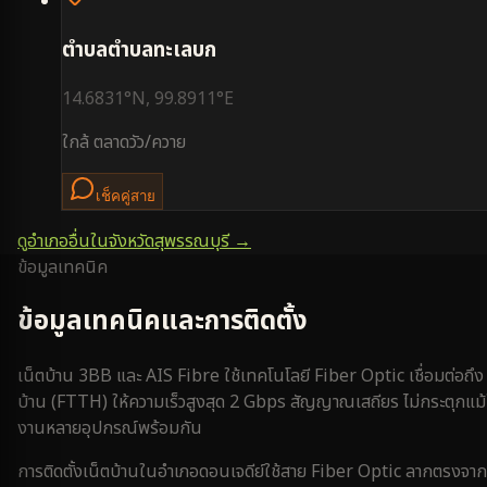
ตำบล
ตำบลทะเลบก
14.6831
°N,
99.8911
°E
ใกล้
ตลาดวัว/ควาย
เช็คคู่สาย
ดูอำเภออื่นในจังหวัด
สุพรรณบุรี
→
ข้อมูลเทคนิค
ข้อมูลเทคนิคและการติดตั้ง
เน็ตบ้าน 3BB และ AIS Fibre ใช้เทคโนโลยี Fiber Optic เชื่อมต่อถึง
บ้าน (FTTH) ให้ความเร็วสูงสุด 2 Gbps สัญญาณเสถียร ไม่กระตุกแม้
งานหลายอุปกรณ์พร้อมกัน
การติดตั้งเน็ตบ้านใน
อำเภอดอนเจดีย์
ใช้สาย Fiber Optic ลากตรงจากต