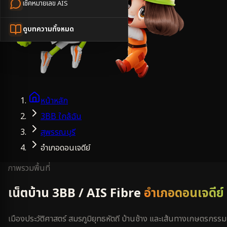
เช็คหมายเลข AIS
ดูบทความทั้งหมด
หน้าหลัก
3BB ใกล้ฉัน
สุพรรณบุรี
อำเภอดอนเจดีย์
ภาพรวมพื้นที่
เน็ตบ้าน 3BB / AIS Fibre
อำเภอดอนเจดีย์
เมืองประวัติศาสตร์ สมรภูมิยุทธหัตถี บ้านช้าง และเส้นทางเกษตรกรรม