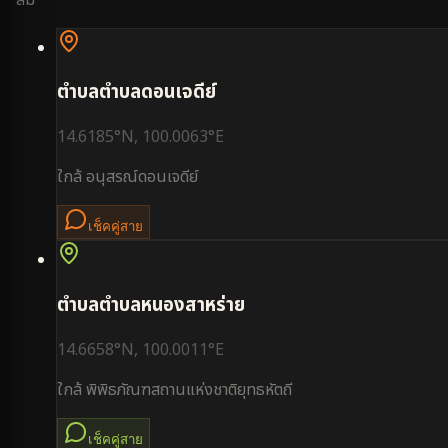
ตำบล
ตำบลดอนเจดีย์
14.6185
°N,
100.0063
°E
ใกล้
อนุสรณ์ดอนเจดีย์
เช็คคู่สาย
ตำบล
ตำบลหนองสาหร่าย
14.6658
°N,
100.0011
°E
ใกล้
พิพิธภัณฑสถานแห่งชาติยุทธหัตถี
เช็คคู่สาย