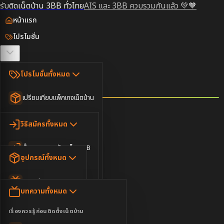
รับติดเน็ตบ้าน 3BB ทั่วไทย
AIS และ 3BB ควบรวมกันแล้ว 💚🧡
หน้าแรก
โปรโมชั่น
ตรวจสอบพื้นที่
โปรโมชั่นทั้งหมด
วิธีสมัคร
เปรียบเทียบแพ็กเกจเน็ตบ้าน
ยอดนิยม
อุปกรณ์
วิธีสมัครทั้งหมด
เน็ตบ้านอย่างเดียว
ขั้นตอนการสมัครเน็ต 3BB
บทความ
เน็ตบ้าน Super Fast
อุปกรณ์ทั้งหมด
3BB ใกล้ฉัน
เน็ตบ้าน 2Gbps
AIS Play Box
ข่าวสาร
บทความทั้งหมด
ติดต่อเรา
IP Camera
ความบันเทิง
เรื่องควรรู้ก่อนติดตั้งเน็ตบ้าน
เน็ตบ้านพร้อมกล่องทีวี