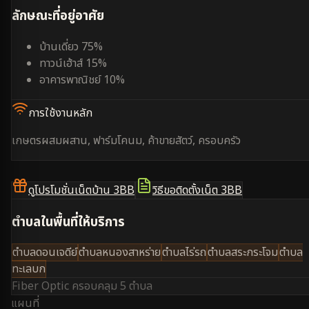
ลักษณะที่อยู่อาศัย
บ้านเดี่ยว 75%
ทาวน์เฮ้าส์ 15%
อาคารพาณิชย์ 10%
การใช้งานหลัก
เกษตรผสมผสาน, ฟาร์มโคนม, ค้าขายสัตว์, ครอบครัว
ดูโปรโมชั่นเน็ตบ้าน 3BB
วิธีขอติดตั้งเน็ต 3BB
ตำบลในพื้นที่ให้บริการ
ตำบลดอนเจดีย์
ตำบลหนองสาหร่าย
ตำบลไร่รถ
ตำบลสระกระโจม
ตำบล
ทะเลบก
Fiber Optic ครอบคลุม
5 ตำบล
แผนที่