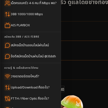
AIS Fibre3 ติดตั้งรวดเร็ว ดูแลโดยช่างท้อ
เน็ตครอบครัว 4-6 คน กี่ Mbps พอ?
ถิ่น
3BB 1000/1000 Mbps
AIS PLAYBOX
5
ตำบล
สมัครกับ 3BB / AIS FIBRE
ครอบคลุมพื้นที่
สมัครเน็ตบ้านออนไลน์ผ่านไลน์
3-5
วันทำการ
ข้อดีสมัครเน็ตบ้านผ่านไลน์ @3bbth
นัดช่างติดตั้ง
ความรู้ & เคล็ดลับการใช้งาน
500
บาท/เดือน
ราคาเริ่มต้น
วางเราเตอร์ตรงไหนดี?
Upload/Download คืออะไร?
ดูแพ็กเกจทั้งหมด
แชทไลน์ @3bbth
FTTH / Fiber Optic คืออะไร?