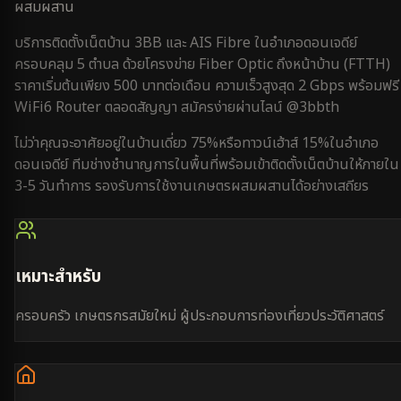
ผสมผสาน
บริการติดตั้งเน็ตบ้าน 3BB และ AIS Fibre ใน
อำเภอดอนเจดีย์
ครอบคลุม
5 ตำบล
ด้วยโครงข่าย Fiber Optic ถึงหน้าบ้าน (FTTH)
ราคาเริ่มต้นเพียง 500 บาทต่อเดือน ความเร็วสูงสุด 2 Gbps พร้อมฟรี
WiFi6 Router ตลอดสัญญา สมัครง่ายผ่านไลน์ @3bbth
ไม่ว่าคุณจะอาศัยอยู่ใน
บ้านเดี่ยว 75%
หรือ
ทาวน์เฮ้าส์ 15%
ใน
อำเภอ
ดอนเจดีย์
ทีมช่างชำนาญการในพื้นที่พร้อมเข้าติดตั้งเน็ตบ้านให้ภายใน
3-5 วันทำการ
รองรับการใช้งาน
เกษตรผสมผสาน
ได้อย่างเสถียร
เหมาะสำหรับ
ครอบครัว เกษตรกรสมัยใหม่ ผู้ประกอบการท่องเที่ยวประวัติศาสตร์