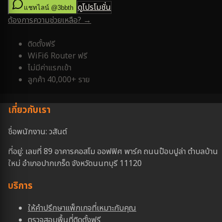
ดูโปรโมชั่น
แชทไลน์ @3bbth
ต้องการความช่วยเหลือ? →
ติดตั้งฟรี
WiFi6 Router ฟรี
ไม่มีค่าแรกเข้า
ลูกค้า 40,000+ ราย
เกี่ยวกับเรา
ชื่อพนักงาน: วสันต์
ที่อยู่: เลขที่ 89 อาคารคอสโม ออฟฟิศ พาร์ค ถนนป๊อบปูล่า ตำบลบ้าน
ใหม่ อำเภอปากเกร็ด จังหวัดนนทบุรี 11120
บริการ
ให้คำปรึกษาแพ็กเกจที่เหมาะกับคุณ
ตรวจสอบพื้นที่ติดตั้งฟรี