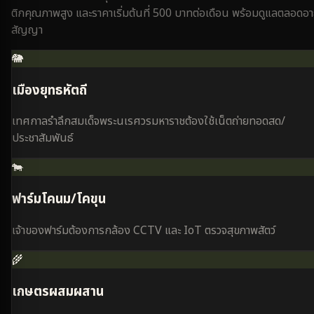
ติกคุณภาพสูง และราคาเริ่มต้นที่ 500 บาทต่อเดือน พร้อมดูแลตลอดอา
สัญญา
🐘
เมืองยุทธหัตถี
เทศกาลรำลึกสมเด็จพระนเรศวรมหาราชต้องใช้เน็ตถ่ายทอดสด/
ประชาสัมพันธ์
🐄
ฟาร์มโคนม/โคขุน
เจ้าของฟาร์มต้องการกล้อง CCTV และ IoT ตรวจสุขภาพสัตว์
🌾
เกษตรผสมผสาน