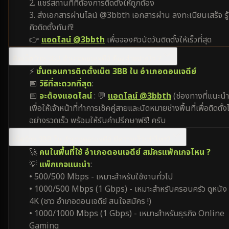
2. แชร์สถานที่ที่ต้องการติดตั้งให้ถูกต้อง
3. ส่งเอกสารผ่านไลน์ @3bbth เอกสารผ่าน ลงทะเบียนเสร็จ รู้
คิวติดตั้งทันที!
👉
แอดไลน์ @3bbth
เพื่อจองคิวนัดวันติดตั้งให้เร็วที่สุด
ติดเน็ตบ้าน 3BB อำเภอดอนเจดีย์ ต้องทำอย่างไร ?
⚡
ขั้นตอนการติดตั้งเน็ต 3BB ใน อำเภอดอนเจดีย์
📅
วิธีที่สะดวกที่สุด
:
📅
จะต้องแอดไลน์
: 💬
แอดไลน์ @3bbth
(ช่องทางที่แนะนำ
เพื่อให้เจ้าหน้าที่ทำการเช็คคู่สายและนัดหมายช่างพื้นที่เพื่อติดตั้งไ
อย่างรวดเร็ว พร้อมให้รับคำปรึกษาฟรี! ครับ
เน็ตบ้าน 3BB ใน อำเภอดอนเจดีย์ มีความเร็วเท่าไหร่?
🚀
คนในพื้นที่ใช้ อำเภอดอนเจดีย์ สมัครแพ็กเกจไหน ?
💡
แพ็กเกจแนะนำ
:
• 500/500 Mbps - เหมาะสำหรับใช้งานทั่วไป
• 1000/500 Mbps (1 Gbps) - เหมาะสำหรับครอบครัว ดูหนัง
4K (ชาว อำเภอดอนเจดีย์ สนใจสมัคร !)
• 1000/1000 Mbps (1 Gbps) - เหมาะสำหรับธุรกิจ Online
Gaming