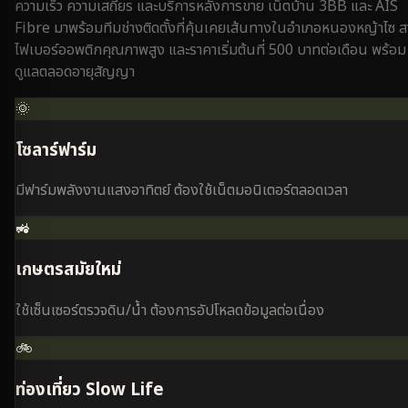
ความเร็ว ความเสถียร และบริการหลังการขาย เน็ตบ้าน 3BB และ AIS
Fibre มาพร้อมทีมช่างติดตั้งที่คุ้นเคยเส้นทางใน
อำเภอหนองหญ้าไซ
ส
ไฟเบอร์ออพติกคุณภาพสูง และราคาเริ่มต้นที่ 500 บาทต่อเดือน พร้อม
ดูแลตลอดอายุสัญญา
🌞
โซลาร์ฟาร์ม
มีฟาร์มพลังงานแสงอาทิตย์ ต้องใช้เน็ตมอนิเตอร์ตลอดเวลา
🚜
เกษตรสมัยใหม่
ใช้เซ็นเซอร์ตรวจดิน/น้ำ ต้องการอัปโหลดข้อมูลต่อเนื่อง
🚲
ท่องเที่ยว Slow Life