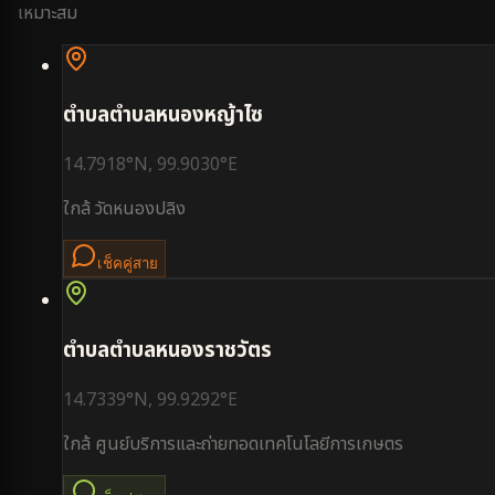
เหมาะสม
ตำบล
ตำบลหนองหญ้าไซ
14.7918
°N,
99.9030
°E
ใกล้
วัดหนองปลิง
เช็คคู่สาย
ตำบล
ตำบลหนองราชวัตร
14.7339
°N,
99.9292
°E
ใกล้
ศูนย์บริการและถ่ายทอดเทคโนโลยีการเกษตร