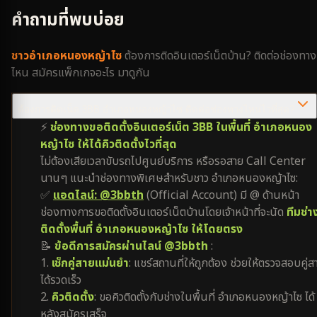
คำถามที่พบบ่อย
ชาว
อำเภอหนองหญ้าไซ
ต้องการติดอินเตอร์เน็ตบ้าน? ติดต่อช่องทาง
ไหน สมัครแพ็กเกจอะไร มาดูกัน
ต้องการติดเน็ต 3BB อำเภอหนองหญ้าไซ ติดต่อช่องทางไหนไวที่สุด?
⚡
ช่องทางขอติดตั้งอินเตอร์เน็ต 3BB ในพื้นที่ อำเภอหนอง
หญ้าไซ ให้ได้คิวติดตั้งไวที่สุด
ไม่ต้องเสียเวลาขับรถไปศูนย์บริการ หรือรอสาย Call Center
นานๆ แนะนำช่องทางพิเศษสำหรับชาว อำเภอหนองหญ้าไซ:
✅
แอดไลน์: @3bbth
(Official Account) มี @ ด้านหน้า
ช่องทางการขอติดตั้งอินเตอร์เน็ตบ้านโดยเจ้าหน้าที่จะนัด
ทีมช่า
ติดตั้งพื้นที่ อำเภอหนองหญ้าไซ ให้โดยตรง
📝
ข้อดีการสมัครผ่านไลน์ @3bbth
:
1.
เช็กคู่สายแม่นยำ
: แชร์สถานที่ให้ถูกต้อง ช่วยให้ตรวจสอบคู่ส
ได้รวดเร็ว
2.
คิวติดตั้ง
: ขอคิวติดตั้งกับช่างในพื้นที่ อำเภอหนองหญ้าไซ ได้
หลังสมัครเสร็จ