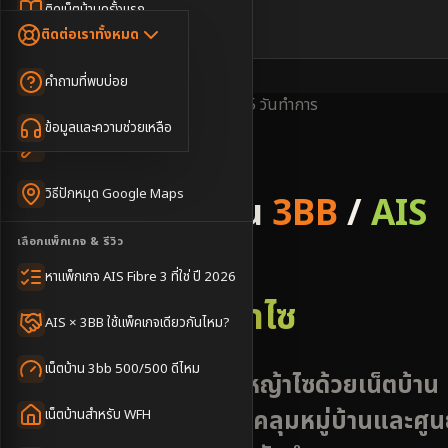
Dongle เน็ตสำรอง
ติดเน็ตบ้านครั้งแรก
🇹🇭
🇬🇧
ติดต่อเราทั้งหมด
เน็ตบ้าน + Netflix
WiFi Router 6
ค่าแรกเข้าเน็ตบ้าน
คำถามที่พบบ่อย
เน็ตบ้าน + บริการเสริม
Mesh WiFi
ติดเน็ตคอนโด อพาร์เมนท์
พื้นที่ให้บริการ
ครอบคลุมดี
ติดตั้งไว
3-5 วันทำการ
เน็ตบ้านแรงทุกชั้น
ข้อมูลและความช่วยเหลือ
WiFi Router 7
เทคนิคขอคิวช่างได้ไว
3BB & AIS Fibre
เน็ตบ้าน Super Mesh
วิธีปักหมุด Google Maps
รับติดตั้งเน็ตบ้าน
3BB
/
AIS
เน็ตบ้าน + เน็ตสำรอง
เลือกแพ็กเกจ & รีวิว
Fibre
เน็ตบ้าน + กล้องวงจรปิด
หาแพ็กเกจ AIS Fibre 3 ที่ใช่ ปี 2026
อำเภอหนองหญ้าไซ
เน็ตบ้านประกันภัย
AIS × 3BB ใช้แพ็คเกจเดียวกันไหม?
เน็ตบ้าน 3bb 500/500 ดีไหม
ดูแลไร่และชุมชนหนองหญ้าไซด้วยเน็ตบ้าน
3BB AIS Fibre3 ครอบคลุมหมู่บ้านและศูน
เน็ตบ้านสำหรับ WFH