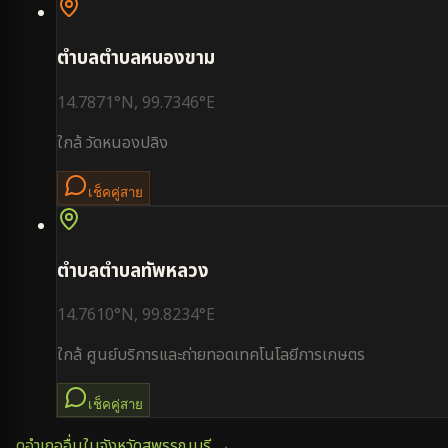
ตำบล
ตำบลหนองขาม
14.7871
°N,
99.7346
°E
ใกล้
วัดหนองปลิง
เช็คคู่สาย
ตำบล
ตำบลทัพหลวง
14.7610
°N,
99.8234
°E
ใกล้
ศูนย์บริการและถ่ายทอดเทคโนโลยีการเกษตร
เช็คคู่สาย
ดูอำเภออื่นในจังหวัด
สุพรรณบุรี
→