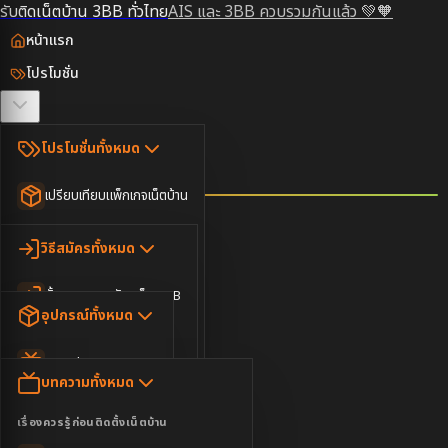
รับติดเน็ตบ้าน 3BB ทั่วไทย
AIS และ 3BB ควบรวมกันแล้ว 💚🧡
หน้าแรก
โปรโมชั่น
ตรวจสอบพื้นที่
โปรโมชั่นทั้งหมด
วิธีสมัคร
เปรียบเทียบแพ็กเกจเน็ตบ้าน
ยอดนิยม
อุปกรณ์
วิธีสมัครทั้งหมด
เน็ตบ้านอย่างเดียว
ขั้นตอนการสมัครเน็ต 3BB
บทความ
เน็ตบ้าน Super Fast
อุปกรณ์ทั้งหมด
3BB ใกล้ฉัน
เน็ตบ้าน 2Gbps
AIS Play Box
ข่าวสาร
บทความทั้งหมด
ติดต่อเรา
IP Camera
ความบันเทิง
เรื่องควรรู้ก่อนติดตั้งเน็ตบ้าน
เน็ตบ้านพร้อมกล่องทีวี