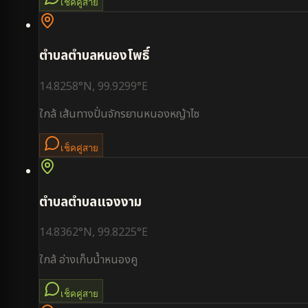
เช็คคู่สาย
ตำบล
ตำบลหนองโพธิ์
14.8258
°N,
99.9299
°E
ใกล้
เส้นทางปั่นจักรยานหนองหญ้าไซ
เช็คคู่สาย
ตำบล
ตำบลแจงงาม
14.8362
°N,
99.8225
°E
ใกล้
อ่างเก็บน้ำหนองคู
เช็คคู่สาย