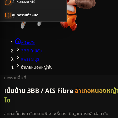
เช็คหมายเลข AIS
ดูบทความทั้งหมด
หน้าหลัก
3BB ใกล้ฉัน
สุพรรณบุรี
อำเภอหนองหญ้าไซ
ภาพรวมพื้นที่
เน็ตบ้าน 3BB / AIS Fibre
อำเภอหนองหญ้
ไซ
อำเภอเล็กสงบ เชื่อมด่านช้าง-โพธิ์ทอง เป็นฐานการผลิตอ้อย มัน