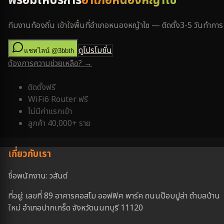
พร้อมให้บริการ
อำเภอหนองหญ้าไซ
ทีมงานท้องถิ่น เข้าใจพื้นที่
อำเภอหนองหญ้าไซ
— ติดตั้ง
3-5 วันทำการ
ดูโปรโมชั่น
แชทไลน์ @3bbth
ต้องการความช่วยเหลือ? →
ติดตั้งฟรี
WiFi6 Router ฟรี
ไม่มีค่าแรกเข้า
ลูกค้า 40,000+ ราย
เกี่ยวกับเรา
ชื่อพนักงาน: วสันต์
ที่อยู่: เลขที่ 89 อาคารคอสโม ออฟฟิศ พาร์ค ถนนป๊อบปูล่า ตำบลบ้าน
ใหม่ อำเภอปากเกร็ด จังหวัดนนทบุรี 11120