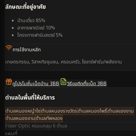
ลักษณะที่อยู่อาศัย
บ้านเดี่ยว 85%
อาคารพาณิชย์ 10%
โครงการฟาร์มสเตย์ 5%
การใช้งานหลัก
เกษตรกรรม, วิสาหกิจชุมชน, ครอบครัว, โซลาร์ฟาร์ม/พลังงาน
ดูโปรโมชั่นเน็ตบ้าน 3BB
วิธีขอติดตั้งเน็ต 3BB
ตำบลในพื้นที่ให้บริการ
ตำบลหนองหญ้าไซ
ตำบลหนองราชวัตร
ตำบลหนองโพธิ์
ตำบลแจงงาม
ตำบลหนองขาม
ตำบลทัพหลวง
Fiber Optic ครอบคลุม
6 ตำบล
แผนที่