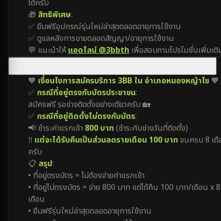
ได้ครับ
🎁
สิทธิพิเศษ
:
✅ ยืมฟรีอุปกรณ์รุ่นใหม่ล่าสุดตลอดอายุการใช้งาน
✅ ดูแลหลังการขายตลอดสัญญา/อายุการใช้งาน
💬 แนะนำให้
แอดไลน์ @3bbth
เพื่อสอบถามโปรโมชั่นเพิ่มเติ
โปรโมชั่นของเน็ตบ้าน 3BB อำเภอหนองหญ้าไซ มีเงื่อนไขอย่างไร?
🧡
เงื่อนไขการสมัครบริการ 3BB ใน อำเภอหนองหญ้าไซ
🧡
✅
กรณีที่อยู่ตรงกับบัตรประชาชน
:
สมัครฟรี รอช่างติดตั้งอย่างเดียวครับ 🏡
✅
กรณีที่อยู่ติดตั้งไม่ตรงกับบัตร
:
📢 ชำระค่าแรกเข้า
800 บาท
(ชำระกับช่างวันที่ติดตั้ง)
‼️
แต่จะได้รับคืนเป็นส่วนลดรายเดือน 100 บาท
จนครบ 8 เดื
ครับ
📋
สรุป
:
• ที่อยู่ตรงบัตร = ไม่ต้องจ่ายค่าแรกเข้า
• ที่อยู่ไม่ตรงบัตร = จ่าย 800 บาท แต่ได้คืน 100 บาท/เดือน x 8
เดือน
• ยืมฟรีรุ่นใหม่ล่าสุดตลอดอายุการใช้งาน