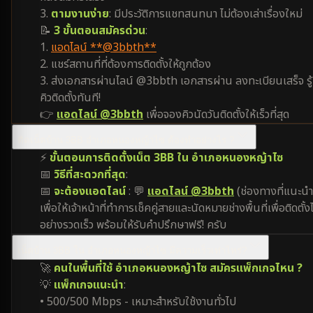
3.
ตามงานง่าย
: มีประวัติการแชทสนทนา ไม่ต้องเล่าเรื่องใหม่
📝
3 ขั้นตอนสมัครด่วน
:
1.
แอดไลน์ **@3bbth**
2. แชร์สถานที่ที่ต้องการติดตั้งให้ถูกต้อง
3. ส่งเอกสารผ่านไลน์ @3bbth เอกสารผ่าน ลงทะเบียนเสร็จ รู้
คิวติดตั้งทันที!
👉
แอดไลน์ @3bbth
เพื่อจองคิวนัดวันติดตั้งให้เร็วที่สุด
ติดเน็ตบ้าน 3BB อำเภอหนองหญ้าไซ ต้องทำอย่างไร ?
⚡
ขั้นตอนการติดตั้งเน็ต 3BB ใน อำเภอหนองหญ้าไซ
📅
วิธีที่สะดวกที่สุด
:
📅
จะต้องแอดไลน์
: 💬
แอดไลน์ @3bbth
(ช่องทางที่แนะนำ
เพื่อให้เจ้าหน้าที่ทำการเช็คคู่สายและนัดหมายช่างพื้นที่เพื่อติดตั้งไ
อย่างรวดเร็ว พร้อมให้รับคำปรึกษาฟรี! ครับ
เน็ตบ้าน 3BB ใน อำเภอหนองหญ้าไซ มีความเร็วเท่าไหร่?
🚀
คนในพื้นที่ใช้ อำเภอหนองหญ้าไซ สมัครแพ็กเกจไหน ?
💡
แพ็กเกจแนะนำ
:
• 500/500 Mbps - เหมาะสำหรับใช้งานทั่วไป