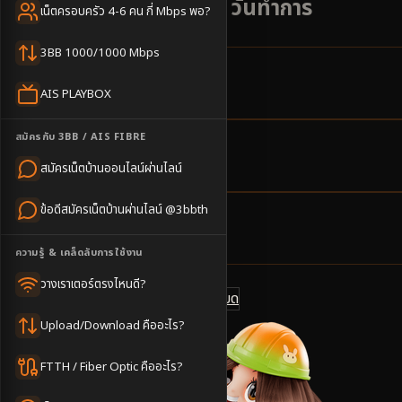
เรียนรู้เกษตร ติดตั้ง 3-5 วันทำการ
เน็ตครอบครัว 4-6 คน กี่ Mbps พอ?
3BB 1000/1000 Mbps
6
ตำบล
AIS PLAYBOX
ครอบคลุมพื้นที่
สมัครกับ 3BB / AIS FIBRE
3-5
วันทำการ
สมัครเน็ตบ้านออนไลน์ผ่านไลน์
นัดช่างติดตั้ง
ข้อดีสมัครเน็ตบ้านผ่านไลน์ @3bbth
500
บาท/เดือน
ราคาเริ่มต้น
ความรู้ & เคล็ดลับการใช้งาน
วางเราเตอร์ตรงไหนดี?
ดูแพ็กเกจทั้งหมด
แชทไลน์ @3bbth
Upload/Download คืออะไร?
FTTH / Fiber Optic คืออะไร?