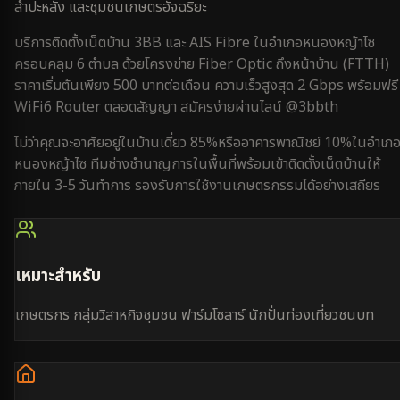
สำปะหลัง และชุมชนเกษตรอัจฉริยะ
บริการติดตั้งเน็ตบ้าน 3BB และ AIS Fibre ใน
อำเภอหนองหญ้าไซ
ครอบคลุม
6 ตำบล
ด้วยโครงข่าย Fiber Optic ถึงหน้าบ้าน (FTTH)
ราคาเริ่มต้นเพียง 500 บาทต่อเดือน ความเร็วสูงสุด 2 Gbps พร้อมฟรี
WiFi6 Router ตลอดสัญญา สมัครง่ายผ่านไลน์ @3bbth
ไม่ว่าคุณจะอาศัยอยู่ใน
บ้านเดี่ยว 85%
หรือ
อาคารพาณิชย์ 10%
ใน
อำเภ
หนองหญ้าไซ
ทีมช่างชำนาญการในพื้นที่พร้อมเข้าติดตั้งเน็ตบ้านให้
ภายใน
3-5 วันทำการ
รองรับการใช้งาน
เกษตรกรรม
ได้อย่างเสถียร
เหมาะสำหรับ
เกษตรกร กลุ่มวิสาหกิจชุมชน ฟาร์มโซลาร์ นักปั่นท่องเที่ยวชนบท