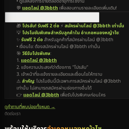
• ดูแลหลังการขายตลอดอายุการใช้งาน
💬
แอดไลน์ @3bbth
เพื่อสอบถามรายละเอียดเพิ่มเติม!
มีโปรโมชันพิเศษสำหรับ อำเภอหนองหญ้าไซ ไหม?
🎁
โปรลับ! รับฟรี 2 ต่อ
⚡
สมัครผ่านไลน์ @3bbth เท่านั้น
💡
โปรโมชันพิเศษสำหรับลูกค้าใน อำเภอหนองหญ้าไซ
:
✨
รับฟรี 2 ต่อ
สำหรับลูกค้าที่สมัครผ่านไลน์ @3bbth
• เงื่อนไข: ต้องสมัครผ่านไลน์ @3bbth เท่านั้น
🎯
วิธีรับโปรพิเศษ
:
1.
แอดไลน์ @3bbth
2. แจ้งความประสงค์ว่าต้องการ "โปรลับ"
3. เจ้าหน้าที่จะแจ้งรายละเอียดและเงื่อนไขให้ทราบ
⚠️
สำคัญ
: โปรโมชันนี้มีเฉพาะการสมัครผ่านไลน์ @3bbth
เท่านั้น ไม่สามารถสมัครผ่านช่องทางอื่นได้
👉
แอดไลน์ @3bbth
เพื่อรับโปรพิเศษก่อนใคร
ดูคำถามที่พบบ่อยทั้งหมด →
ติดต่อเรา