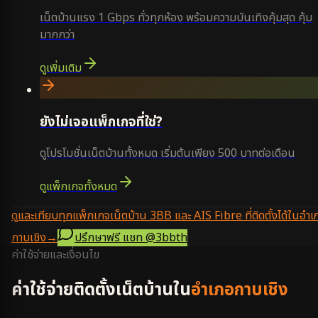
เน็ตบ้านแรง 1 Gbps ทั่วทุกห้อง พร้อมความบันเทิงคุ้มสุด คุ้ม
มากกว่า
ดูเพิ่มเติม
ยังไม่เจอแพ็กเกจที่ใช่?
ดูโปรโมชั่นเน็ตบ้านทั้งหมด เริ่มต้นเพียง 500 บาทต่อเดือน
ดูแพ็กเกจทั้งหมด
ดูและเทียบทุกแพ็กเกจเน็ตบ้าน 3BB และ AIS Fibre ที่ติดตั้งได้ในอำเ
กาบเชิง
→
ปรึกษาฟรี แชท
@3bbth
ค่าใช้จ่ายและเงื่อนไข
ค่าใช้จ่ายติดตั้งเน็ตบ้านใน
อำเภอกาบเชิง