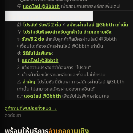
💬
แอดไลน์ @3bbth
เพื่อสอบถามรายละเอียดเพิ่มเติม!
มีโปรโมชันพิเศษสำหรับ อำเภอกาบเชิง ไหม?
🎁
โปรลับ! รับฟรี 2 ต่อ
⚡
สมัครผ่านไลน์ @3bbth เท่านั้น
💡
โปรโมชันพิเศษสำหรับลูกค้าใน อำเภอกาบเชิง
:
✨
รับฟรี 2 ต่อ
สำหรับลูกค้าที่สมัครผ่านไลน์ @3bbth
• เงื่อนไข: ต้องสมัครผ่านไลน์ @3bbth เท่านั้น
🎯
วิธีรับโปรพิเศษ
:
1.
แอดไลน์ @3bbth
2. แจ้งความประสงค์ว่าต้องการ "โปรลับ"
3. เจ้าหน้าที่จะแจ้งรายละเอียดและเงื่อนไขให้ทราบ
⚠️
สำคัญ
: โปรโมชันนี้มีเฉพาะการสมัครผ่านไลน์ @3bbth
เท่านั้น ไม่สามารถสมัครผ่านช่องทางอื่นได้
👉
แอดไลน์ @3bbth
เพื่อรับโปรพิเศษก่อนใคร
ดูคำถามที่พบบ่อยทั้งหมด →
ติดต่อเรา
พร้อมให้บริการ
อำเภอกาบเชิง