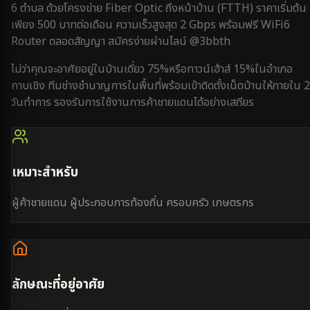
6 ตำบล
ด้วยโครงข่าย Fiber Optic ถึงหน้าบ้าน (FTTH) ราคาเริ่มต้น
เพียง 500 บาทต่อเดือน ความเร็วสูงสุด 2 Gbps พร้อมฟรี WiFi6
Router ตลอดสัญญา สมัครง่ายผ่านไลน์ @3bbth
ไม่ว่าคุณจะอาศัยอยู่ใน
บ้านเดี่ยว 75%
หรือ
ทาวน์เฮ้าส์ 15%
ใน
อำเภอ
กาบเชิง
ทีมช่างชำนาญการในพื้นที่พร้อมเข้าติดตั้งเน็ตบ้านให้ภายใน
2
วันทำการ
รองรับการใช้งาน
การค้าชายแดน
ได้อย่างเสถียร
เหมาะสำหรับ
ผู้ค้าชายแดน ผู้ประกอบการท้องถิ่น ครอบครัว เกษตรกร
ลักษณะที่อยู่อาศัย