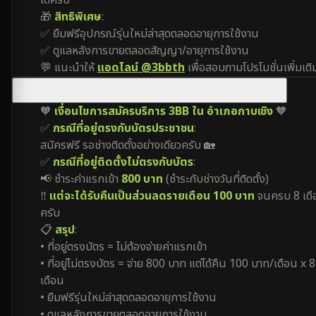
ได้ครับ
🎁
สิทธิพิเศษ
:
✅ ยืมฟรีอุปกรณ์รุ่นใหม่ล่าสุดตลอดอายุการใช้งาน
✅ ดูแลหลังการขายตลอดสัญญา/อายุการใช้งาน
💬 แนะนำให้
แอดไลน์ @3bbth
เพื่อสอบถามโปรโมชั่นเพิ่มเติ
โปรโมชั่นของเน็ตบ้าน 3BB อำเภอกาบเชิง มีเงื่อนไขอย่างไร?
🧡
เงื่อนไขการสมัครบริการ 3BB ใน อำเภอกาบเชิง
🧡
✅
กรณีที่อยู่ตรงกับบัตรประชาชน
:
สมัครฟรี รอช่างติดตั้งอย่างเดียวครับ 🏡
✅
กรณีที่อยู่ติดตั้งไม่ตรงกับบัตร
:
📢 ชำระค่าแรกเข้า
800 บาท
(ชำระกับช่างวันที่ติดตั้ง)
‼️
แต่จะได้รับคืนเป็นส่วนลดรายเดือน 100 บาท
จนครบ 8 เดื
ครับ
📋
สรุป
:
• ที่อยู่ตรงบัตร = ไม่ต้องจ่ายค่าแรกเข้า
• ที่อยู่ไม่ตรงบัตร = จ่าย 800 บาท แต่ได้คืน 100 บาท/เดือน x 8
เดือน
• ยืมฟรีรุ่นใหม่ล่าสุดตลอดอายุการใช้งาน
• ดูแลหลังการขายตลอดอายุการใช้งาน