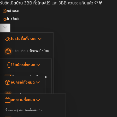
รับติดเน็ตบ้าน 3BB ทั่วไทย
AIS และ 3BB ควบรวมกันแล้ว 💚🧡
หน้าแรก
โปรโมชั่น
ตรวจสอบพื้นที่
โปรโมชั่นทั้งหมด
วิธีสมัคร
เปรียบเทียบแพ็กเกจเน็ตบ้าน
ยอดนิยม
อุปกรณ์
วิธีสมัครทั้งหมด
เน็ตบ้านอย่างเดียว
ขั้นตอนการสมัครเน็ต 3BB
บทความ
เน็ตบ้าน Super Fast
อุปกรณ์ทั้งหมด
3BB ใกล้ฉัน
เน็ตบ้าน 2Gbps
AIS Play Box
ข่าวสาร
บทความทั้งหมด
ติดต่อเรา
IP Camera
ความบันเทิง
เรื่องควรรู้ก่อนติดตั้งเน็ตบ้าน
เน็ตบ้านพร้อมกล่องทีวี