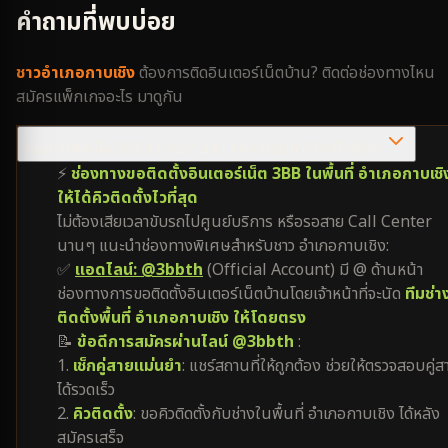
คำถามที่พบบ่อย
ชาว
อำเภอกาบเชิง
ต้องการติดอินเตอร์เน็ตบ้าน? ติดต่อช่องทางไหน
สมัครแพ็กเกจอะไร มาดูกัน
ต้องการติดเน็ต 3BB อำเภอกาบเชิง ติดต่อช่องทางไหนไวที่สุด?
⚡
ช่องทางขอติดตั้งอินเตอร์เน็ต 3BB ในพื้นที่ อำเภอกาบเชิ
ให้ได้คิวติดตั้งไวที่สุด
ไม่ต้องเสียเวลาขับรถไปศูนย์บริการ หรือรอสาย Call Center
นานๆ แนะนำช่องทางพิเศษสำหรับชาว อำเภอกาบเชิง:
✅
แอดไลน์: @3bbth
(Official Account) มี @ ด้านหน้า
ช่องทางการขอติดตั้งอินเตอร์เน็ตบ้านโดยเจ้าหน้าที่จะนัด
ทีมช่า
ติดตั้งพื้นที่ อำเภอกาบเชิง ให้โดยตรง
📝
ข้อดีการสมัครผ่านไลน์ @3bbth
:
1.
เช็กคู่สายแม่นยำ
: แชร์สถานที่ให้ถูกต้อง ช่วยให้ตรวจสอบคู่ส
ได้รวดเร็ว
2.
คิวติดตั้ง
: ขอคิวติดตั้งกับช่างในพื้นที่ อำเภอกาบเชิง ได้หลัง
สมัครเสร็จ