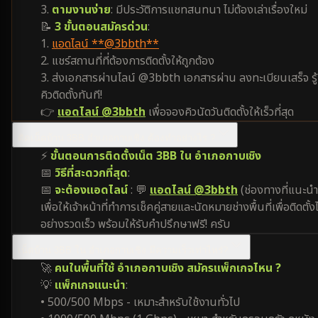
3.
ตามงานง่าย
: มีประวัติการแชทสนทนา ไม่ต้องเล่าเรื่องใหม่
📝
3 ขั้นตอนสมัครด่วน
:
1.
แอดไลน์ **@3bbth**
2. แชร์สถานที่ที่ต้องการติดตั้งให้ถูกต้อง
3. ส่งเอกสารผ่านไลน์ @3bbth เอกสารผ่าน ลงทะเบียนเสร็จ รู้
คิวติดตั้งทันที!
👉
แอดไลน์ @3bbth
เพื่อจองคิวนัดวันติดตั้งให้เร็วที่สุด
ติดเน็ตบ้าน 3BB อำเภอกาบเชิง ต้องทำอย่างไร ?
⚡
ขั้นตอนการติดตั้งเน็ต 3BB ใน อำเภอกาบเชิง
📅
วิธีที่สะดวกที่สุด
:
📅
จะต้องแอดไลน์
: 💬
แอดไลน์ @3bbth
(ช่องทางที่แนะนำ
เพื่อให้เจ้าหน้าที่ทำการเช็คคู่สายและนัดหมายช่างพื้นที่เพื่อติดตั้งไ
อย่างรวดเร็ว พร้อมให้รับคำปรึกษาฟรี! ครับ
เน็ตบ้าน 3BB ใน อำเภอกาบเชิง มีความเร็วเท่าไหร่?
🚀
คนในพื้นที่ใช้ อำเภอกาบเชิง สมัครแพ็กเกจไหน ?
💡
แพ็กเกจแนะนำ
:
• 500/500 Mbps - เหมาะสำหรับใช้งานทั่วไป