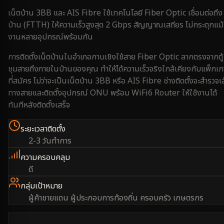
เน็ตบ้าน 3BB และ AIS Fibre ใช้เทคโนโลยี Fiber Optic เชื่อมต่อถึง
บ้าน (FTTH) ให้ความเร็วสูงสุด 2 Gbps สัญญาณเสถียร ไม่กระตุกแม้
งานหลายอุปกรณ์พร้อมกัน
การติดตั้งเน็ตบ้านใน
อำเภอกาบเชิง
ใช้สาย Fiber Optic ลากตรงจากตู้
ชุมสายถึงภายในบ้านของคุณ ทำให้ได้ความเร็วจริงใกล้เคียงกับแพ็กเ
ที่สมัคร ไม่ว่าจะเป็นเน็ตบ้าน 3BB หรือ AIS Fibre ช่างติดตั้งจะสำรวจเ
ทางสายและติดตั้งอุปกรณ์ ONU พร้อม WiFi6 Router ให้ใช้งานได้
ทันทีหลังติดตั้งเสร็จ
ระยะเวลาติดตั้ง
2-3 วันทำการ
ความครอบคลุม
ดี
กลุ่มเป้าหมาย
ผู้ค้าชายแดน ผู้ประกอบการท้องถิ่น ครอบครัว เกษตรกร