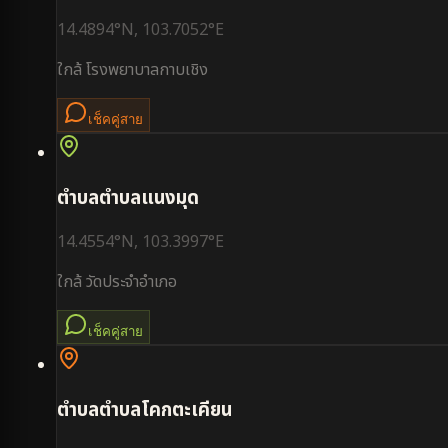
14.4894
°N,
103.7052
°E
ใกล้
โรงพยาบาลกาบเชิง
เช็คคู่สาย
ตำบล
ตำบลแนงมุด
14.4554
°N,
103.3997
°E
ใกล้
วัดประจำอำเภอ
เช็คคู่สาย
ตำบล
ตำบลโคกตะเคียน