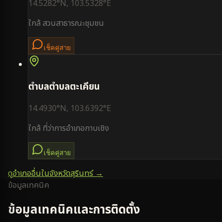
14.5282
°N,
103.5328
°E
ใกล้
สวนสาธารณะชุมชน
เช็คคู่สาย
ตำบล
ตำบลตะเคียน
14.4930
°N,
103.6392
°E
ใกล้
ที่ว่าการอำเภอกาบเชิง
เช็คคู่สาย
ดูอำเภออื่นในจังหวัด
สุรินทร์
→
ข้อมูลเทคนิค
ข้อมูลเทคนิคและการติดตั้ง