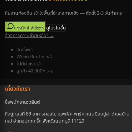
ทีมงานท้องถิ่น เข้าใจพื้นที่
อำเภอกาบเชิง
— ติดตั้ง
2-3 วันทำการ
ดูโปรโมชั่น
แชทไลน์ @3bbth
ต้องการความช่วยเหลือ? →
ติดตั้งฟรี
WiFi6 Router ฟรี
ไม่มีค่าแรกเข้า
ลูกค้า 40,000+ ราย
เกี่ยวกับเรา
ชื่อพนักงาน: วสันต์
ที่อยู่: เลขที่ 89 อาคารคอสโม ออฟฟิศ พาร์ค ถนนป๊อบปูล่า ตำบลบ้าน
ใหม่ อำเภอปากเกร็ด จังหวัดนนทบุรี 11120