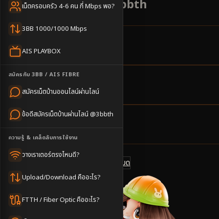
เลย สมัครผ่านไลน์ @3bbth
เน็ตครอบครัว 4-6 คน กี่ Mbps พอ?
3BB 1000/1000 Mbps
6
ตำบล
AIS PLAYBOX
ครอบคลุมพื้นที่
สมัครกับ 3BB / AIS FIBRE
2-3
วันทำการ
สมัครเน็ตบ้านออนไลน์ผ่านไลน์
นัดช่างติดตั้ง
ข้อดีสมัครเน็ตบ้านผ่านไลน์ @3bbth
500
บาท/เดือน
ราคาเริ่มต้น
ความรู้ & เคล็ดลับการใช้งาน
วางเราเตอร์ตรงไหนดี?
ดูแพ็กเกจทั้งหมด
แชทไลน์ @3bbth
Upload/Download คืออะไร?
FTTH / Fiber Optic คืออะไร?