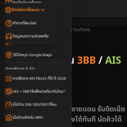
Dongle เน็ตสำรอง
ติดเน็ตบ้านครั้งแรก
🇹🇭
🇬🇧
ติดต่อเราทั้งหมด
เน็ตบ้าน + Netflix
WiFi Router 6
ค่าแรกเข้าเน็ตบ้าน
คำถามที่พบบ่อย
เน็ตบ้าน + บริการเสริม
Mesh WiFi
ติดเน็ตคอนโด อพาร์เมนท์
พื้นที่ให้บริการ
ครอบคลุมดี
ติดตั้งไว
2-3 วันทำการ
เน็ตบ้านแรงทุกชั้น
ข้อมูลและความช่วยเหลือ
WiFi Router 7
เทคนิคขอคิวช่างได้ไว
3BB & AIS Fibre
เน็ตบ้าน Super Mesh
วิธีปักหมุด Google Maps
รับติดตั้งเน็ตบ้าน
3BB
/
AIS
เน็ตบ้าน + เน็ตสำรอง
เลือกแพ็กเกจ & รีวิว
Fibre
เน็ตบ้าน + กล้องวงจรปิด
หาแพ็กเกจ AIS Fibre3 ที่ใช่ ปี 2026
อำเภอกาบเชิง
เน็ตบ้านประกันภัย
AIS × 3BB ใช้แพ็คเกจเดียวกันไหม?
เน็ตบ้าน 3bb 500/500 ดีไหม
กาบเชิง สุรินทร์ - ชุมชนชายแดน รับติดเน็ต
AIS 3BB Fibre3 นัดช่างได้ทันที นัดคิวได้
เน็ตบ้านสำหรับ WFH