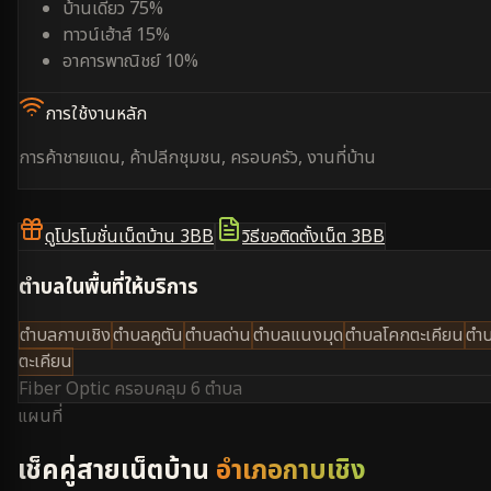
บ้านเดี่ยว 75%
ทาวน์เฮ้าส์ 15%
อาคารพาณิชย์ 10%
การใช้งานหลัก
การค้าชายแดน, ค้าปลีกชุมชน, ครอบครัว, งานที่บ้าน
ดูโปรโมชั่นเน็ตบ้าน 3BB
วิธีขอติดตั้งเน็ต 3BB
ตำบลในพื้นที่ให้บริการ
ตำบลกาบเชิง
ตำบลคูตัน
ตำบลด่าน
ตำบลแนงมุด
ตำบลโคกตะเคียน
ตำ
ตะเคียน
Fiber Optic ครอบคลุม
6 ตำบล
แผนที่
เช็คคู่สายเน็ตบ้าน
อำเภอกาบเชิง