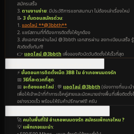
สมัครเสร็จ
3.
ตามงานง่าย
: มีประวัติการแชทสนทนา ไม่ต้องเล่าเรื่องใหม่
📝
3 ขั้นตอนสมัครด่วน
:
1.
แอดไลน์ **@3bbth**
2. แชร์สถานที่ที่ต้องการติดตั้งให้ถูกต้อง
3. ส่งเอกสารผ่านไลน์ @3bbth เอกสารผ่าน ลงทะเบียนเสร็จ รู้
คิวติดตั้งทันที!
👉
แอดไลน์ @3bbth
เพื่อจองคิวนัดวันติดตั้งให้เร็วที่สุด
ติดเน็ตบ้าน 3BB อำเภอพนมดงรัก ต้องทำอย่างไร ?
⚡
ขั้นตอนการติดตั้งเน็ต 3BB ใน อำเภอพนมดงรัก
📅
วิธีที่สะดวกที่สุด
:
📅
จะต้องแอดไลน์
: 💬
แอดไลน์ @3bbth
(ช่องทางที่แนะนำ
เพื่อให้เจ้าหน้าที่ทำการเช็คคู่สายและนัดหมายช่างพื้นที่เพื่อติดตั้งไ
อย่างรวดเร็ว พร้อมให้รับคำปรึกษาฟรี! ครับ
เน็ตบ้าน 3BB ใน อำเภอพนมดงรัก มีความเร็วเท่าไหร่?
🚀
คนในพื้นที่ใช้ อำเภอพนมดงรัก สมัครแพ็กเกจไหน ?
💡
แพ็กเกจแนะนำ
: