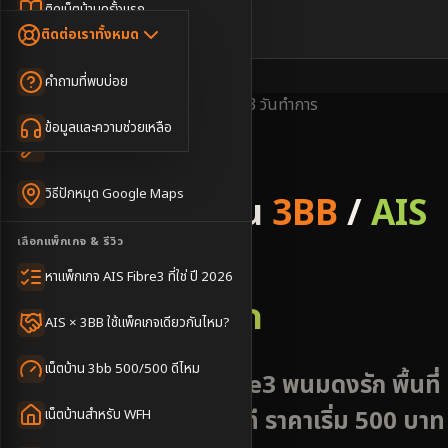
Dongle เน็ตสำรอง
ติดเน็ตบ้านครั้งแรก
🇹🇭
🇬🇧
ติดต่อเราทั้งหมด
เน็ตบ้าน + Netflix
WiFi Router 6
ค่าแรกเข้าเน็ตบ้าน
คำถามที่พบบ่อย
เน็ตบ้าน + บริการเสริม
Mesh WiFi
ติดเน็ตคอนโด อพาร์เมนท์
พื้นที่ให้บริการ
ครอบคลุมดี
ติดตั้งไว
2-3 วันทำการ
เน็ตบ้านแรงทุกชั้น
ข้อมูลและความช่วยเหลือ
WiFi Router 7
เทคนิคขอคิวช่างได้ไว
3BB & AIS Fibre
เน็ตบ้าน Super Mesh
วิธีปักหมุด Google Maps
รับติดตั้งเน็ตบ้าน
3BB
/
AIS
เน็ตบ้าน + เน็ตสำรอง
เลือกแพ็กเกจ & รีวิว
Fibre
เน็ตบ้าน + กล้องวงจรปิด
หาแพ็กเกจ AIS Fibre3 ที่ใช่ ปี 2026
อำเภอพนมดงรัก
เน็ตบ้านประกันภัย
AIS × 3BB ใช้แพ็คเกจเดียวกันไหม?
เน็ตบ้าน 3bb 500/500 ดีไหม
เน็ตบ้าน AIS 3BB Fibre3 พนมดงรัก พื้นที่
ธรรมชาติ นัดช่างได้ทันที ราคาเริ่ม 500 บาท
เน็ตบ้านสำหรับ WFH