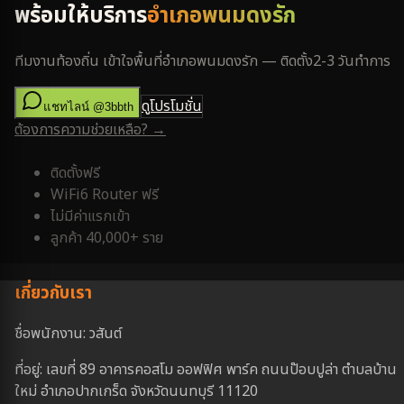
พร้อมให้บริการ
อำเภอพนมดงรัก
ทีมงานท้องถิ่น เข้าใจพื้นที่
อำเภอพนมดงรัก
— ติดตั้ง
2-3 วันทำการ
ดูโปรโมชั่น
แชทไลน์ @3bbth
ต้องการความช่วยเหลือ? →
ติดตั้งฟรี
WiFi6 Router ฟรี
ไม่มีค่าแรกเข้า
ลูกค้า 40,000+ ราย
เกี่ยวกับเรา
ชื่อพนักงาน: วสันต์
ที่อยู่: เลขที่ 89 อาคารคอสโม ออฟฟิศ พาร์ค ถนนป๊อบปูล่า ตำบลบ้าน
ใหม่ อำเภอปากเกร็ด จังหวัดนนทบุรี 11120