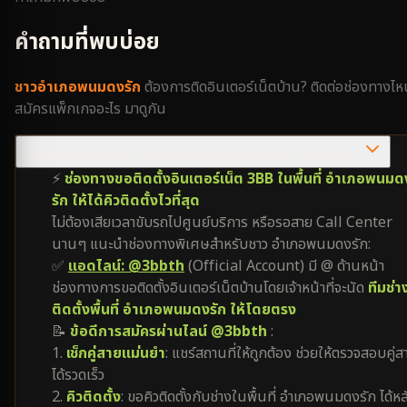
คำถามที่พบบ่อย
ชาว
อำเภอพนมดงรัก
ต้องการติดอินเตอร์เน็ตบ้าน? ติดต่อช่องทางไ
สมัครแพ็กเกจอะไร มาดูกัน
ต้องการติดเน็ต 3BB อำเภอพนมดงรัก ติดต่อช่องทางไหนไวที่สุด?
⚡
ช่องทางขอติดตั้งอินเตอร์เน็ต 3BB ในพื้นที่ อำเภอพนมด
รัก ให้ได้คิวติดตั้งไวที่สุด
ไม่ต้องเสียเวลาขับรถไปศูนย์บริการ หรือรอสาย Call Center
นานๆ แนะนำช่องทางพิเศษสำหรับชาว อำเภอพนมดงรัก:
✅
แอดไลน์: @3bbth
(Official Account) มี @ ด้านหน้า
ช่องทางการขอติดตั้งอินเตอร์เน็ตบ้านโดยเจ้าหน้าที่จะนัด
ทีมช่า
ติดตั้งพื้นที่ อำเภอพนมดงรัก ให้โดยตรง
📝
ข้อดีการสมัครผ่านไลน์ @3bbth
:
1.
เช็กคู่สายแม่นยำ
: แชร์สถานที่ให้ถูกต้อง ช่วยให้ตรวจสอบคู่ส
ได้รวดเร็ว
2.
คิวติดตั้ง
: ขอคิวติดตั้งกับช่างในพื้นที่ อำเภอพนมดงรัก ได้หล