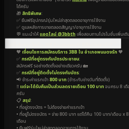
ได้ครับ
🎁
สิทธิพิเศษ
:
✅ ยืมฟรีอุปกรณ์รุ่นใหม่ล่าสุดตลอดอายุการใช้งาน
✅ ดูแลหลังการขายตลอดสัญญา/อายุการใช้งาน
💬 แนะนำให้
แอดไลน์ @3bbth
เพื่อสอบถามโปรโมชั่นเพิ่มเติ
โปรโมชั่นของเน็ตบ้าน 3BB อำเภอพนมดงรัก มีเงื่อนไขอย่างไร?
🧡
เงื่อนไขการสมัครบริการ 3BB ใน อำเภอพนมดงรัก
🧡
✅
กรณีที่อยู่ตรงกับบัตรประชาชน
:
สมัครฟรี รอช่างติดตั้งอย่างเดียวครับ 🏡
✅
กรณีที่อยู่ติดตั้งไม่ตรงกับบัตร
:
📢 ชำระค่าแรกเข้า
800 บาท
(ชำระกับช่างวันที่ติดตั้ง)
‼️
แต่จะได้รับคืนเป็นส่วนลดรายเดือน 100 บาท
จนครบ 8 เดื
ครับ
📋
สรุป
:
• ที่อยู่ตรงบัตร = ไม่ต้องจ่ายค่าแรกเข้า
• ที่อยู่ไม่ตรงบัตร = จ่าย 800 บาท แต่ได้คืน 100 บาท/เดือน x 8
เดือน
• ยืมฟรีรุ่นใหม่ล่าสุดตลอดอายุการใช้งาน