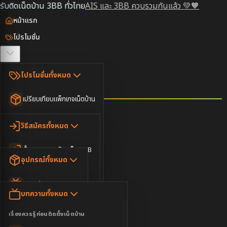
รับติดเน็ตบ้าน 3BB ทั่วไทย
AIS และ 3BB ควบรวมกันแล้ว 💚🧡
หน้าแรก
โปรโมชั่น
ตรวจสอบพื้นที่
โปรโมชั่นทั้งหมด
วิธีสมัคร
เปรียบเทียบแพ็กเกจเน็ตบ้าน
ยอดนิยม
อุปกรณ์
วิธีสมัครทั้งหมด
เน็ตบ้านอย่างเดียว
ขั้นตอนการสมัครเน็ต 3BB
บทความ
เน็ตบ้าน Super Fast
อุปกรณ์ทั้งหมด
3BB ใกล้ฉัน
เน็ตบ้าน 2Gbps
AIS Play Box
ข่าวสาร
บทความทั้งหมด
ติดต่อเรา
IP Camera
ความบันเทิง
เรื่องควรรู้ก่อนติดตั้งเน็ตบ้าน
เน็ตบ้านพร้อมกล่องทีวี