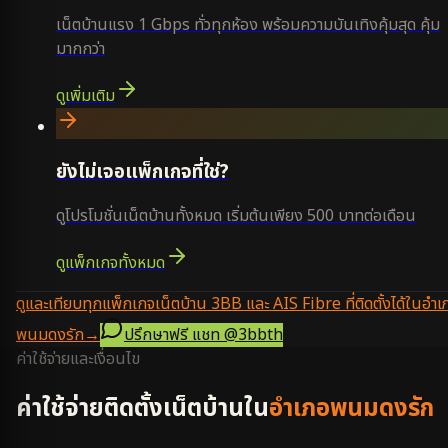
เน็ตบ้านแรง 1 Gbps ทั่วทุกห้อง พร้อมความบันเทิงคุ้มสุด คุ้ม
มากกว่า
ดูเพิ่มเติม
ยังไม่เจอแพ็กเกจที่ใช่?
ดูโปรโมชั่นเน็ตบ้านทั้งหมด เริ่มต้นเพียง 500 บาทต่อเดือน
ดูแพ็กเกจทั้งหมด
ดูและเทียบทุกแพ็กเกจเน็ตบ้าน 3BB และ AIS Fibre ที่ติดตั้งได้ในอำเ
พนมดงรัก
→
ปรึกษาฟรี แชท
@3bbth
ค่าใช้จ่ายและเงื่อนไข
ค่าใช้จ่ายติดตั้งเน็ตบ้านใน
อำเภอพนมดงรัก