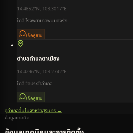
14.4852
°N,
103.3017
°E
ใกล้
โรงพยาบาลพนมดงรัก
เช็คคู่สาย
ตำบล
ตำบลตาเมียง
14.4296
°N,
103.2742
°E
ใกล้
วัดประจำอำเภอ
เช็คคู่สาย
ดูอำเภออื่นในจังหวัด
สุรินทร์
→
ข้อมูลเทคนิค
ข้อมูลเทคนิคและการติดตั้ง