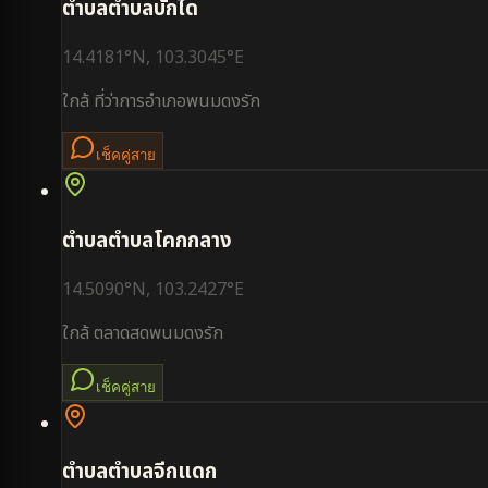
ตำบล
ตำบลบักได
14.4181
°N,
103.3045
°E
ใกล้
ที่ว่าการอำเภอพนมดงรัก
เช็คคู่สาย
ตำบล
ตำบลโคกกลาง
14.5090
°N,
103.2427
°E
ใกล้
ตลาดสดพนมดงรัก
เช็คคู่สาย
ตำบล
ตำบลจีกแดก