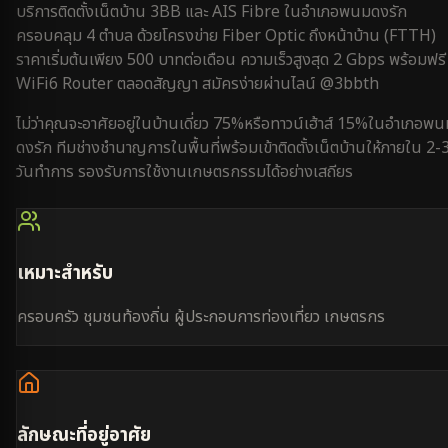
บริการติดตั้งเน็ตบ้าน 3BB และ AIS Fibre ใน
อำเภอพนมดงรัก
ครอบคลุม
4 ตำบล
ด้วยโครงข่าย Fiber Optic ถึงหน้าบ้าน (FTTH)
ราคาเริ่มต้นเพียง 500 บาทต่อเดือน ความเร็วสูงสุด 2 Gbps พร้อมฟรี
WiFi6 Router ตลอดสัญญา สมัครง่ายผ่านไลน์ @3bbth
ไม่ว่าคุณจะอาศัยอยู่ใน
บ้านเดี่ยว 75%
หรือ
ทาวน์เฮ้าส์ 15%
ใน
อำเภอพน
ดงรัก
ทีมช่างชำนาญการในพื้นที่พร้อมเข้าติดตั้งเน็ตบ้านให้ภายใน
2-
วันทำการ
รองรับการใช้งาน
เกษตรกรรม
ได้อย่างเสถียร
เหมาะสำหรับ
ครอบครัว ชุมชนท้องถิ่น ผู้ประกอบการท่องเที่ยว เกษตรกร
ลักษณะที่อยู่อาศัย