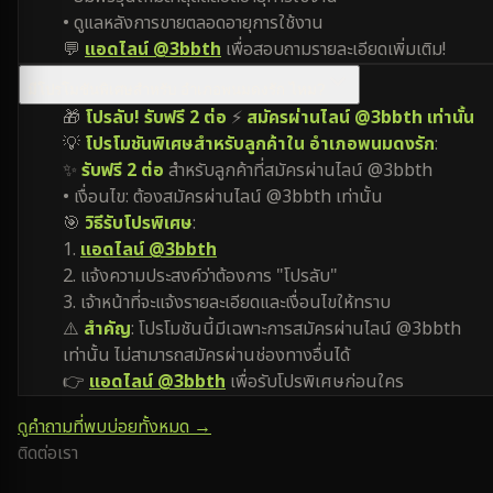
• ดูแลหลังการขายตลอดอายุการใช้งาน
💬
แอดไลน์ @3bbth
เพื่อสอบถามรายละเอียดเพิ่มเติม!
มีโปรโมชันพิเศษสำหรับ อำเภอพนมดงรัก ไหม?
🎁
โปรลับ! รับฟรี 2 ต่อ
⚡
สมัครผ่านไลน์ @3bbth เท่านั้น
💡
โปรโมชันพิเศษสำหรับลูกค้าใน อำเภอพนมดงรัก
:
✨
รับฟรี 2 ต่อ
สำหรับลูกค้าที่สมัครผ่านไลน์ @3bbth
• เงื่อนไข: ต้องสมัครผ่านไลน์ @3bbth เท่านั้น
🎯
วิธีรับโปรพิเศษ
:
1.
แอดไลน์ @3bbth
2. แจ้งความประสงค์ว่าต้องการ "โปรลับ"
3. เจ้าหน้าที่จะแจ้งรายละเอียดและเงื่อนไขให้ทราบ
⚠️
สำคัญ
: โปรโมชันนี้มีเฉพาะการสมัครผ่านไลน์ @3bbth
เท่านั้น ไม่สามารถสมัครผ่านช่องทางอื่นได้
👉
แอดไลน์ @3bbth
เพื่อรับโปรพิเศษก่อนใคร
ดูคำถามที่พบบ่อยทั้งหมด →
ติดต่อเรา