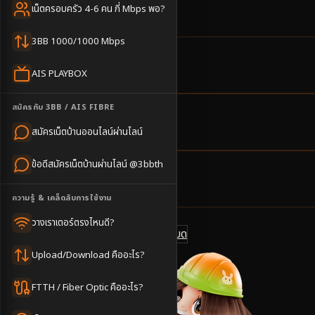
สมัครง่าย
เน็ตครอบครัว 4-6 คน กี่ Mbps พอ?
3BB 1000/1000 Mbps
4
ตำบล
AIS PLAYBOX
ครอบคลุมพื้นที่
สมัครกับ 3BB / AIS FIBRE
2-3
วันทำการ
สมัครเน็ตบ้านออนไลน์ผ่านไลน์
นัดช่างติดตั้ง
ข้อดีสมัครเน็ตบ้านผ่านไลน์ @3bbth
500
บาท/เดือน
ราคาเริ่มต้น
ความรู้ & เคล็ดลับการใช้งาน
วางเราเตอร์ตรงไหนดี?
ดูแพ็กเกจทั้งหมด
แชทไลน์ @3bbth
Upload/Download คืออะไร?
FTTH / Fiber Optic คืออะไร?