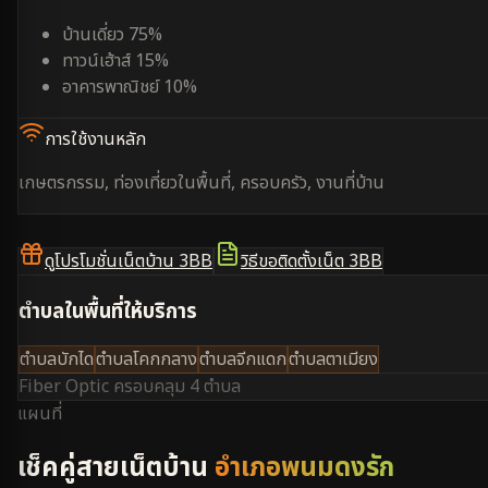
บ้านเดี่ยว 75%
ทาวน์เฮ้าส์ 15%
อาคารพาณิชย์ 10%
การใช้งานหลัก
เกษตรกรรม, ท่องเที่ยวในพื้นที่, ครอบครัว, งานที่บ้าน
ดูโปรโมชั่นเน็ตบ้าน 3BB
วิธีขอติดตั้งเน็ต 3BB
ตำบลในพื้นที่ให้บริการ
ตำบลบักได
ตำบลโคกกลาง
ตำบลจีกแดก
ตำบลตาเมียง
Fiber Optic ครอบคลุม
4 ตำบล
แผนที่
เช็คคู่สายเน็ตบ้าน
อำเภอพนมดงรัก