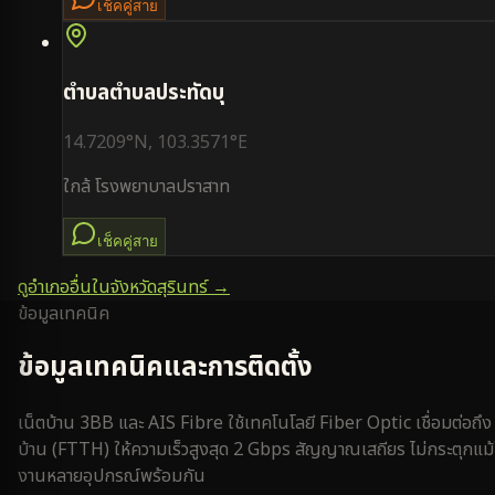
เช็คคู่สาย
ตำบล
ตำบลประทัดบุ
14.7209
°N,
103.3571
°E
ใกล้
โรงพยาบาลปราสาท
เช็คคู่สาย
ดูอำเภออื่นในจังหวัด
สุรินทร์
→
ข้อมูลเทคนิค
ข้อมูลเทคนิคและการติดตั้ง
เน็ตบ้าน 3BB และ AIS Fibre ใช้เทคโนโลยี Fiber Optic เชื่อมต่อถึง
บ้าน (FTTH) ให้ความเร็วสูงสุด 2 Gbps สัญญาณเสถียร ไม่กระตุกแม้
งานหลายอุปกรณ์พร้อมกัน