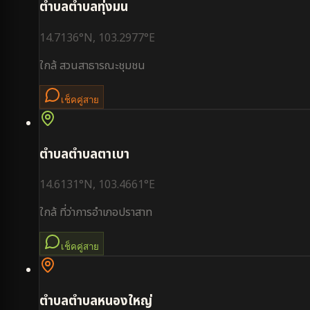
ตำบล
ตำบลทุ่งมน
14.7136
°N,
103.2977
°E
ใกล้
สวนสาธารณะชุมชน
เช็คคู่สาย
ตำบล
ตำบลตาเบา
14.6131
°N,
103.4661
°E
ใกล้
ที่ว่าการอำเภอปราสาท
เช็คคู่สาย
ตำบล
ตำบลหนองใหญ่