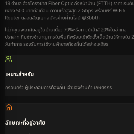
18 ตำบล
ด้วยโครงข่าย Fiber Optic ถึงหน้าบ้าน (FTTH) ราคาเริ่มต้
เพียง 500 บาทต่อเดือน ความเร็วสูงสุด 2 Gbps พร้อมฟรี WiFi6
Router ตลอดสัญญา สมัครง่ายผ่านไลน์ @3bbth
ไม่ว่าคุณจะอาศัยอยู่ใน
บ้านเดี่ยว 70%
หรือ
ทาวน์เฮ้าส์ 20%
ใน
อำเภอ
ปราสาท
ทีมช่างชำนาญการในพื้นที่พร้อมเข้าติดตั้งเน็ตบ้านให้ภายใน
2
วันทำการ
รองรับการใช้งาน
ค้าขายท้องถิ่น
ได้อย่างเสถียร
เหมาะสำหรับ
ครอบครัว ผู้ประกอบการท้องถิ่น เจ้าของร้านค้า เกษตรกร
ลักษณะที่อยู่อาศัย