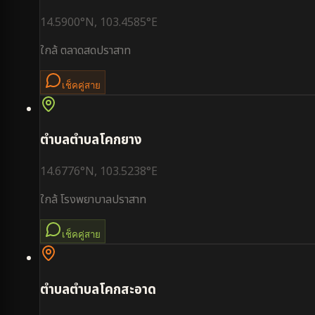
14.5900
°N,
103.4585
°E
ใกล้
ตลาดสดปราสาท
เช็คคู่สาย
ตำบล
ตำบลโคกยาง
14.6776
°N,
103.5238
°E
ใกล้
โรงพยาบาลปราสาท
เช็คคู่สาย
ตำบล
ตำบลโคกสะอาด