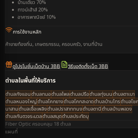
บ้านเดี่ยว 70%
ทาวน์เฮ้าส์ 20%
อาคารพาณิชย์ 10%
การใช้งานหลัก
ค้าขายท้องถิ่น, เกษตรกรรม, ครอบครัว, งานที่บ้าน
ดูโปรโมชั่นเน็ตบ้าน 3BB
วิธีขอติดตั้งเน็ต 3BB
ตำบลในพื้นที่ให้บริการ
ตำบลกังแอน
ตำบลทมอ
ตำบลไพล
ตำบลปรือ
ตำบลทุ่งมน
ตำบลตาเบา
ตำบลหนองใหญ่
ตำบลโคกยาง
ตำบลโคกสะอาด
ตำบลบ้านไทร
ตำบลโช
นาสาม
ตำบลเชื้อเพลิง
ตำบลปราสาททนง
ตำบลตานี
ตำบลบ้านพลวง
ตำบลกันตวจระมวล
ตำบลสมุด
ตำบลประทัดบุ
Fiber Optic ครอบคลุม
18 ตำบล
แผนที่