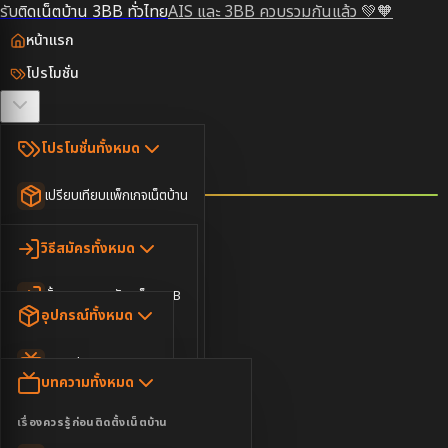
รับติดเน็ตบ้าน 3BB ทั่วไทย
AIS และ 3BB ควบรวมกันแล้ว 💚🧡
หน้าแรก
โปรโมชั่น
ตรวจสอบพื้นที่
โปรโมชั่นทั้งหมด
วิธีสมัคร
เปรียบเทียบแพ็กเกจเน็ตบ้าน
ยอดนิยม
อุปกรณ์
วิธีสมัครทั้งหมด
เน็ตบ้านอย่างเดียว
ขั้นตอนการสมัครเน็ต 3BB
บทความ
เน็ตบ้าน Super Fast
อุปกรณ์ทั้งหมด
3BB ใกล้ฉัน
เน็ตบ้าน 2Gbps
AIS Play Box
ข่าวสาร
บทความทั้งหมด
ติดต่อเรา
IP Camera
ความบันเทิง
เรื่องควรรู้ก่อนติดตั้งเน็ตบ้าน
เน็ตบ้านพร้อมกล่องทีวี