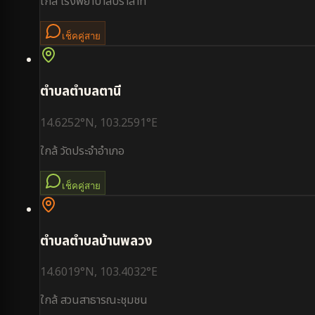
ใกล้
โรงพยาบาลปราสาท
เช็คคู่สาย
ตำบล
ตำบลตานี
14.6252
°N,
103.2591
°E
ใกล้
วัดประจำอำเภอ
เช็คคู่สาย
ตำบล
ตำบลบ้านพลวง
14.6019
°N,
103.4032
°E
ใกล้
สวนสาธารณะชุมชน