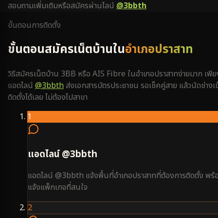
สอบถามเพิ่มเติมหรือสมัครผ่านไลน์
@3bbth
ขั้นตอนการติดตั้ง
ขั้นตอนสมัครเน็ตบ้านใน
อำเภอปราสาท
วิธีสมัครเน็ตบ้าน 3BB หรือ AIS Fibre ใน
อำเภอปราสาท
ง่ายมาก เพีย
แอดไลน์
@3bbth
ส่งเอกสารบัตรประชาชน รอเช็คคู่สาย แล้วนัดช่างเข
ติดตั้งได้เลย ไม่ต้องไปสาขา
1
แอดไลน์ @3bbth
แอดไลน์ @3bbth แจ้งพื้นที่อำเภอปราสาทที่ต้องการติดตั้ง พร้
แจ้งแพ็กเกจที่สนใจ
2