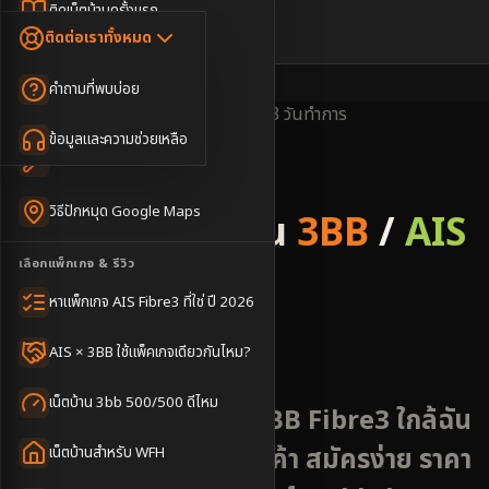
Dongle เน็ตสำรอง
ติดเน็ตบ้านครั้งแรก
🇹🇭
🇬🇧
ติดต่อเราทั้งหมด
เน็ตบ้าน + Netflix
WiFi Router 6
ค่าแรกเข้าเน็ตบ้าน
คำถามที่พบบ่อย
เน็ตบ้าน + บริการเสริม
Mesh WiFi
ติดเน็ตคอนโด อพาร์เมนท์
พื้นที่ให้บริการ
ครอบคลุมดี
ติดตั้งไว
2-3 วันทำการ
เน็ตบ้านแรงทุกชั้น
ข้อมูลและความช่วยเหลือ
WiFi Router 7
เทคนิคขอคิวช่างได้ไว
3BB & AIS Fibre
เน็ตบ้าน Super Mesh
วิธีปักหมุด Google Maps
รับติดตั้งเน็ตบ้าน
3BB
/
AIS
เน็ตบ้าน + เน็ตสำรอง
เลือกแพ็กเกจ & รีวิว
Fibre
เน็ตบ้าน + กล้องวงจรปิด
หาแพ็กเกจ AIS Fibre3 ที่ใช่ ปี 2026
อำเภอปราสาท
เน็ตบ้านประกันภัย
AIS × 3BB ใช้แพ็คเกจเดียวกันไหม?
เน็ตบ้าน 3bb 500/500 ดีไหม
บริการติดตั้งเน็ต AIS 3BB Fibre3 ใกล้ฉัน
พื้นที่ปราสาท ชุมชนการค้า สมัครง่าย ราคา
เน็ตบ้านสำหรับ WFH