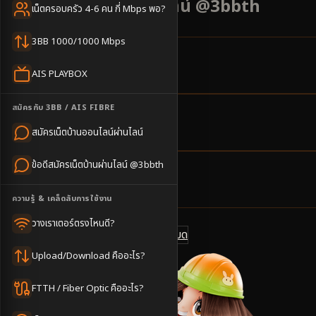
เริ่มต้น 500 บาท แอดไลน์ @3bbth
เน็ตครอบครัว 4-6 คน กี่ Mbps พอ?
3BB 1000/1000 Mbps
18
ตำบล
AIS PLAYBOX
ครอบคลุมพื้นที่
สมัครกับ 3BB / AIS FIBRE
2-3
วันทำการ
สมัครเน็ตบ้านออนไลน์ผ่านไลน์
นัดช่างติดตั้ง
ข้อดีสมัครเน็ตบ้านผ่านไลน์ @3bbth
500
บาท/เดือน
ราคาเริ่มต้น
ความรู้ & เคล็ดลับการใช้งาน
วางเราเตอร์ตรงไหนดี?
ดูแพ็กเกจทั้งหมด
แชทไลน์ @3bbth
Upload/Download คืออะไร?
FTTH / Fiber Optic คืออะไร?