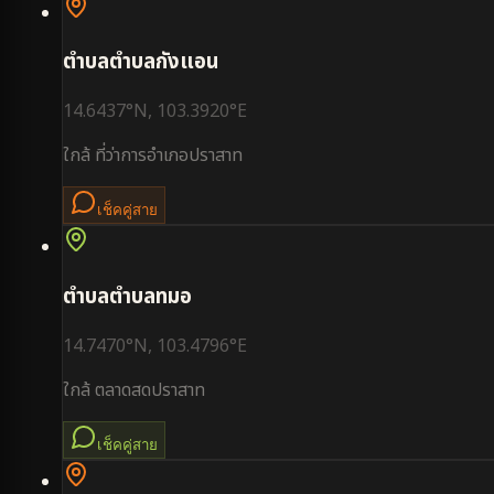
ตำบล
ตำบลกังแอน
14.6437
°N,
103.3920
°E
ใกล้
ที่ว่าการอำเภอปราสาท
เช็คคู่สาย
ตำบล
ตำบลทมอ
14.7470
°N,
103.4796
°E
ใกล้
ตลาดสดปราสาท
เช็คคู่สาย