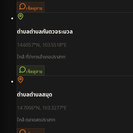
เช็คคู่สาย
ตำบล
ตำบลกันตวจระมวล
14.6057
°N,
103.5518
°E
ใกล้
ที่ว่าการอำเภอปราสาท
เช็คคู่สาย
ตำบล
ตำบลสมุด
14.7006
°N,
103.3277
°E
ใกล้
ตลาดสดปราสาท