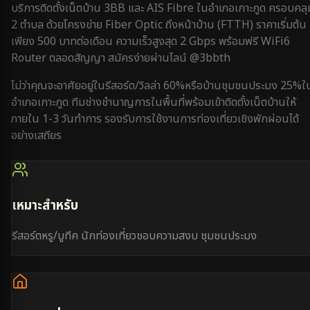
บริการติดตั้งเน็ตบ้าน 3BB และ AIS Fibre ใน
อำเภอเกาะกูด
ครอบคลุ
2 ตำบล
ด้วยโครงข่าย Fiber Optic ถึงหน้าบ้าน (FTTH) ราคาเริ่มต้น
เพียง 500 บาทต่อเดือน ความเร็วสูงสุด 2 Gbps พร้อมฟรี WiFi6
Router ตลอดสัญญา สมัครง่ายผ่านไลน์ @3bbth
ไม่ว่าคุณจะอาศัยอยู่ใน
รีสอร์ต/วิลล่า 60%
หรือ
บ้านชุมชนประมง 25%
ใ
อำเภอเกาะกูด
ทีมช่างชำนาญการในพื้นที่พร้อมเข้าติดตั้งเน็ตบ้านให้
ภายใน
1-3 วันทำการ
รองรับการใช้งาน
การท่องเที่ยวเชิงพักผ่อน
ได้
อย่างเสถียร
เหมาะสำหรับ
รีสอร์ตหรู/บูทีค นักท่องเที่ยวชอบความสงบ ชุมชนประมง