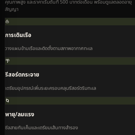
คุณภาพสูง และราคาเริ่มต้นที่ 500 บาทต่อเดือน พร้อมดูแลตลอดอายุ
สัญญา
⛵
การเดินเรือ
วางแผนข้ามเรือและติดตั้งตามสภาพอากาศทะเล
🌴
รีสอร์ตกระจาย
เตรียมอุปกรณ์เพิ่มระยะครอบคลุมรีสอร์ตริมทะเล
🌀
พายุ/ลมแรง
ซีลสายกันเค็มและเตรียมเส้นทางสำรอง