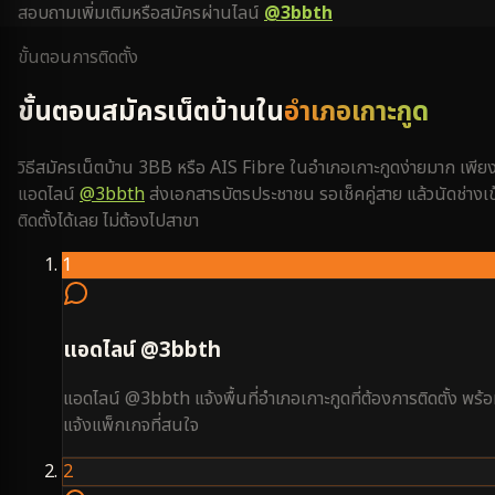
สอบถามเพิ่มเติมหรือสมัครผ่านไลน์
@3bbth
ขั้นตอนการติดตั้ง
ขั้นตอนสมัครเน็ตบ้านใน
อำเภอเกาะกูด
วิธีสมัครเน็ตบ้าน 3BB หรือ AIS Fibre ใน
อำเภอเกาะกูด
ง่ายมาก เพีย
แอดไลน์
@3bbth
ส่งเอกสารบัตรประชาชน รอเช็คคู่สาย แล้วนัดช่างเข
ติดตั้งได้เลย ไม่ต้องไปสาขา
1
แอดไลน์ @3bbth
แอดไลน์ @3bbth แจ้งพื้นที่อำเภอเกาะกูดที่ต้องการติดตั้ง พร้
แจ้งแพ็กเกจที่สนใจ
2