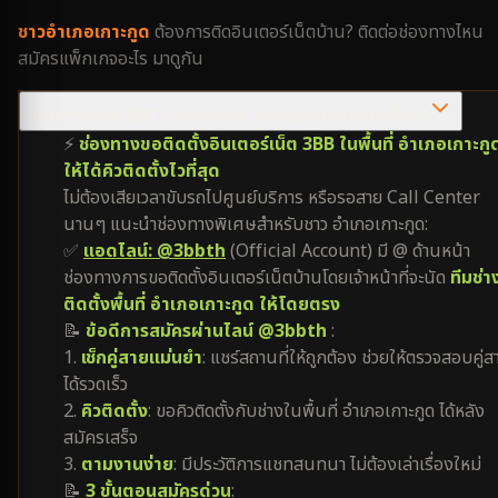
ชาว
อำเภอเกาะกูด
ต้องการติดอินเตอร์เน็ตบ้าน? ติดต่อช่องทางไหน
สมัครแพ็กเกจอะไร มาดูกัน
ต้องการติดเน็ต 3BB อำเภอเกาะกูด ติดต่อช่องทางไหนไวที่สุด?
⚡
ช่องทางขอติดตั้งอินเตอร์เน็ต 3BB ในพื้นที่ อำเภอเกาะกู
ให้ได้คิวติดตั้งไวที่สุด
ไม่ต้องเสียเวลาขับรถไปศูนย์บริการ หรือรอสาย Call Center
นานๆ แนะนำช่องทางพิเศษสำหรับชาว อำเภอเกาะกูด:
✅
แอดไลน์: @3bbth
(Official Account) มี @ ด้านหน้า
ช่องทางการขอติดตั้งอินเตอร์เน็ตบ้านโดยเจ้าหน้าที่จะนัด
ทีมช่า
ติดตั้งพื้นที่ อำเภอเกาะกูด ให้โดยตรง
📝
ข้อดีการสมัครผ่านไลน์ @3bbth
:
1.
เช็กคู่สายแม่นยำ
: แชร์สถานที่ให้ถูกต้อง ช่วยให้ตรวจสอบคู่ส
ได้รวดเร็ว
2.
คิวติดตั้ง
: ขอคิวติดตั้งกับช่างในพื้นที่ อำเภอเกาะกูด ได้หลัง
สมัครเสร็จ
3.
ตามงานง่าย
: มีประวัติการแชทสนทนา ไม่ต้องเล่าเรื่องใหม่
📝
3 ขั้นตอนสมัครด่วน
: