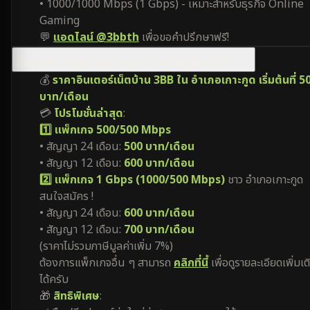
• 1000/1000 Mbps (1 Gbps) - เหมาะสำหรับธุรกิจ Online
Gaming
💬
แอดไลน์ @3bbth
เพื่อขอคำปรึกษาฟรี!
ติดเน็ตบ้าน 3BB อำเภอเกาะกูด ราคาเริ่มต้นที่เท่าไหร่?
💰
ราคาอินเตอร์เน็ตบ้าน 3BB ใน อำเภอเกาะกูด เริ่มต้นที่ 5
บาท/เดือน
💳
โปรโมชั่นล่าสุด
:
1️⃣ แพ็กเกจ 500/500 Mbps
• สัญญา 24 เดือน:
500 บาท/เดือน
• สัญญา 12 เดือน:
600 บาท/เดือน
2️⃣ แพ็กเกจ 1 Gbps (1000/500 Mbps)
ชาว อำเภอเกาะกูด
สนใจสมัคร !
• สัญญา 24 เดือน:
600 บาท/เดือน
• สัญญา 12 เดือน:
700 บาท/เดือน
(ราคาไม่รวมภาษีมูลค่าเพิ่ม 7%)
ต้องการแพ็กเกจอื่น ๆ สามารถ
คลิกที่นี้
เพื่อดูรายละเอียดเพิ่มเต
ได้ครับ
🎁
สิทธิพิเศษ
: