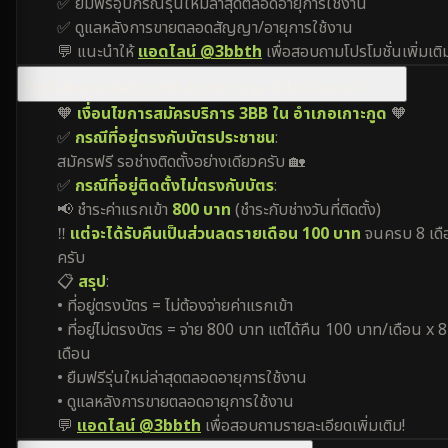
✅ ยืมฟรีอุปกรณ์รุ่นใหม่ล่าสุดตลอดอายุการใช้งาน
✅ ดูแลหลังการขายตลอดสัญญา/อายุการใช้งาน
💬 แนะนำให้
แอดไลน์ @3bbth
เพื่อสอบถามโปรโมชั่นเพิ่มเติ
โปรโมชั่นของเน็ตบ้าน 3BB อำเภอเกาะกูด มีเงื่อนไขอย่างไร?
🧡
เงื่อนไขการสมัครบริการ 3BB ใน อำเภอเกาะกูด
🧡
✅
กรณีที่อยู่ตรงกับบัตรประชาชน
:
สมัครฟรี รอช่างติดตั้งอย่างเดียวครับ 🏡
✅
กรณีที่อยู่ติดตั้งไม่ตรงกับบัตร
:
📢 ชำระค่าแรกเข้า
800 บาท
(ชำระกับช่างวันที่ติดตั้ง)
‼️
แต่จะได้รับคืนเป็นส่วนลดรายเดือน 100 บาท
จนครบ 8 เดื
ครับ
📋
สรุป
:
• ที่อยู่ตรงบัตร = ไม่ต้องจ่ายค่าแรกเข้า
• ที่อยู่ไม่ตรงบัตร = จ่าย 800 บาท แต่ได้คืน 100 บาท/เดือน x 8
เดือน
• ยืมฟรีรุ่นใหม่ล่าสุดตลอดอายุการใช้งาน
• ดูแลหลังการขายตลอดอายุการใช้งาน
💬
แอดไลน์ @3bbth
เพื่อสอบถามรายละเอียดเพิ่มเติม!