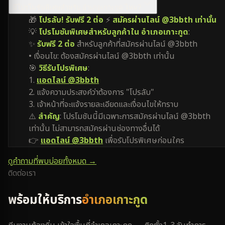
มีโปรโมชันพิเศษสำหรับ อำเภอเกาะกูด ไหม?
🎁
โปรลับ! รับฟรี 2 ต่อ
⚡
สมัครผ่านไลน์ @3bbth เท่านั้น
💡
โปรโมชันพิเศษสำหรับลูกค้าใน อำเภอเกาะกูด
:
✨
รับฟรี 2 ต่อ
สำหรับลูกค้าที่สมัครผ่านไลน์ @3bbth
• เงื่อนไข: ต้องสมัครผ่านไลน์ @3bbth เท่านั้น
🎯
วิธีรับโปรพิเศษ
:
1.
แอดไลน์ @3bbth
2. แจ้งความประสงค์ว่าต้องการ "โปรลับ"
3. เจ้าหน้าที่จะแจ้งรายละเอียดและเงื่อนไขให้ทราบ
⚠️
สำคัญ
: โปรโมชันนี้มีเฉพาะการสมัครผ่านไลน์ @3bbth
เท่านั้น ไม่สามารถสมัครผ่านช่องทางอื่นได้
👉
แอดไลน์ @3bbth
เพื่อรับโปรพิเศษก่อนใคร
ดูคำถามที่พบบ่อยทั้งหมด →
ติดต่อเรา
พร้อมให้บริการ
อำเภอเกาะกูด