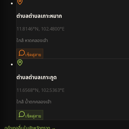
ตำบล
ตำบลเกาะหมาก
11.8146
°N,
102.4800
°E
ใกล้
หาดคลองเจ้า
เช็คคู่สาย
ตำบล
ตำบลเกาะกูด
11.6568
°N,
102.5363
°E
ใกล้
น้ำตกคลองเจ้า
เช็คคู่สาย
ดูอำเภออื่นในจังหวัด
ตราด
→