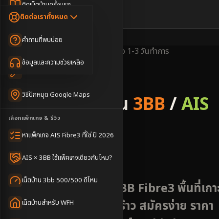
Dongle เน็ตสำรอง
ติดเน็ตบ้านครั้งแรก
🇹🇭
🇬🇧
ติดต่อเราทั้งหมด
เน็ตบ้าน + Netflix
WiFi Router 6
ค่าแรกเข้าเน็ตบ้าน
คำถามที่พบบ่อย
เน็ตบ้าน + บริการเสริม
Mesh WiFi
ติดเน็ตคอนโด อพาร์เมนท์
พื้นที่ให้บริการ
ข้อมูลครอบคลุม
ติดตั้งไว
1-3 วันทำการ
เน็ตบ้านแรงทุกชั้น
ข้อมูลและความช่วยเหลือ
WiFi Router 7
เทคนิคขอคิวช่างได้ไว
3BB & AIS Fibre
เน็ตบ้าน Super Mesh
วิธีปักหมุด Google Maps
รับติดตั้งเน็ตบ้าน
3BB
/
AIS
เน็ตบ้าน + เน็ตสำรอง
เลือกแพ็กเกจ & รีวิว
Fibre
เน็ตบ้าน + กล้องวงจรปิด
หาแพ็กเกจ AIS Fibre3 ที่ใช่ ปี 2026
อำเภอเกาะกูด
เน็ตบ้านประกันภัย
AIS × 3BB ใช้แพ็คเกจเดียวกันไหม?
เน็ตบ้าน 3bb 500/500 ดีไหม
บริการติดตั้งเน็ต AIS 3BB Fibre3 พื้นที่เกา
กูด หาดคลองเจ้า-อ่าวพร้าว สมัครง่าย ราคา
เน็ตบ้านสำหรับ WFH