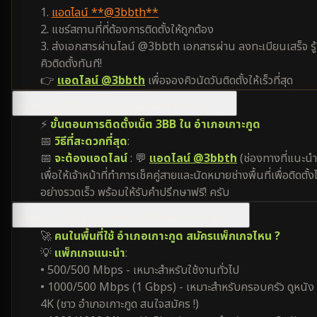
1.
แอดไลน์ **@3bbth**
2. แชร์สถานที่ที่ต้องการติดตั้งให้ถูกต้อง
3. ส่งเอกสารผ่านไลน์ @3bbth เอกสารผ่าน ลงทะเบียนเสร็จ รู้
คิวติดตั้งทันที!
👉
แอดไลน์ @3bbth
เพื่อจองคิวนัดวันติดตั้งให้เร็วที่สุด
ติดเน็ตบ้าน 3BB อำเภอเกาะกูด ต้องทำอย่างไร ?
⚡
ขั้นตอนการติดตั้งเน็ต 3BB ใน อำเภอเกาะกูด
📅
วิธีที่สะดวกที่สุด
:
📅
จะต้องแอดไลน์
: 💬
แอดไลน์ @3bbth
(ช่องทางที่แนะนำ
เพื่อให้เจ้าหน้าที่ทำการเช็คคู่สายและนัดหมายช่างพื้นที่เพื่อติดตั้งไ
อย่างรวดเร็ว พร้อมให้รับคำปรึกษาฟรี! ครับ
เน็ตบ้าน 3BB ใน อำเภอเกาะกูด มีความเร็วเท่าไหร่?
🚀
คนในพื้นที่ใช้ อำเภอเกาะกูด สมัครแพ็กเกจไหน ?
💡
แพ็กเกจแนะนำ
:
• 500/500 Mbps - เหมาะสำหรับใช้งานทั่วไป
• 1000/500 Mbps (1 Gbps) - เหมาะสำหรับครอบครัว ดูหนัง
4K (ชาว อำเภอเกาะกูด สนใจสมัคร !)