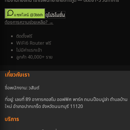
ทีมงานท้องถิ่น เข้าใจพื้นที่
อำเภอเกาะกูด
— ติดตั้ง
1-3 วันทำการ
ดูโปรโมชั่น
แชทไลน์ @3bbth
ต้องการความช่วยเหลือ? →
ติดตั้งฟรี
WiFi6 Router ฟรี
ไม่มีค่าแรกเข้า
ลูกค้า 40,000+ ราย
เกี่ยวกับเรา
ชื่อพนักงาน: วสันต์
ที่อยู่: เลขที่ 89 อาคารคอสโม ออฟฟิศ พาร์ค ถนนป๊อบปูล่า ตำบลบ้าน
ใหม่ อำเภอปากเกร็ด จังหวัดนนทบุรี 11120
บริการ