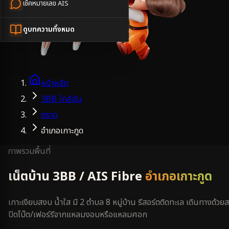
เช็คหมายเลข AIS
ดูบทความทั้งหมด
หน้าหลัก
3BB ใกล้ฉัน
ตราด
อำเภอเกาะกูด
ภาพรวมพื้นที่
เน็ตบ้าน 3BB / AIS Fibre
อำเภอเกาะกูด
เกาะเงียบสงบ น้ำใส มี 2 ตำบล 8 หมู่บ้าน รีสอร์ตติดทะเล เดินทางด้วยส
ปีดโบ๊ต/เฟอร์รีจากแหลมงอบหรือแหลมศอก