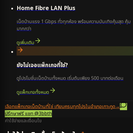
Home Fibre LAN Plus
เน็ตบ้านแรง 1 Gbps ทั่วทุกห้อง พร้อมความบันเทิงคุ้มสุด คุ้ม
มากกว่า
ดูเพิ่มเติม
ยังไม่เจอแพ็กเกจที่ใช่?
ดูโปรโมชั่นเน็ตบ้านทั้งหมด เริ่มต้นเพียง 500 บาทต่อเดือน
ดูแพ็กเกจทั้งหมด
เลือกแพ็กเกจเน็ตบ้านที่ใช่ เทียบครบทุกโปรในอำเภอเกาะกูด
→
ปรึกษาฟรี แชท
@3bbth
ค่าใช้จ่ายและเงื่อนไข