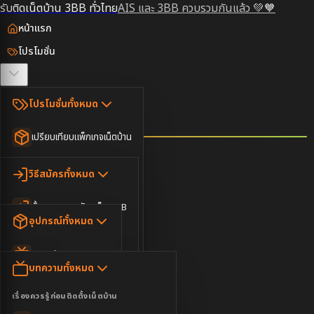
รับติดเน็ตบ้าน 3BB ทั่วไทย
AIS และ 3BB ควบรวมกันแล้ว 💚🧡
หน้าแรก
โปรโมชั่น
ตรวจสอบพื้นที่
โปรโมชั่นทั้งหมด
วิธีสมัคร
เปรียบเทียบแพ็กเกจเน็ตบ้าน
ยอดนิยม
อุปกรณ์
วิธีสมัครทั้งหมด
เน็ตบ้านอย่างเดียว
ขั้นตอนการสมัครเน็ต 3BB
บทความ
เน็ตบ้าน Super Fast
อุปกรณ์ทั้งหมด
3BB ใกล้ฉัน
เน็ตบ้าน 2Gbps
AIS Play Box
ข่าวสาร
บทความทั้งหมด
ติดต่อเรา
IP Camera
ความบันเทิง
เรื่องควรรู้ก่อนติดตั้งเน็ตบ้าน
เน็ตบ้านพร้อมกล่องทีวี