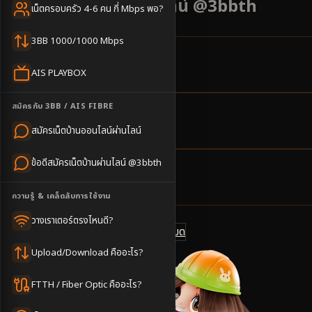
เริ่มต้น 500 บาท แอดไลน์ @3bbth
เน็ตครอบครัว 4-6 คน กี่ Mbps พอ?
3BB 1000/1000 Mbps
2
ตำบล
AIS PLAYBOX
ครอบคลุมพื้นที่
สมัครกับ 3BB / AIS FIBRE
1-3
วันทำการ
สมัครเน็ตบ้านออนไลน์ผ่านไลน์
นัดช่างติดตั้ง
ข้อดีสมัครเน็ตบ้านผ่านไลน์ @3bbth
500
บาท/เดือน
ราคาเริ่มต้น
ความรู้ & เคล็ดลับการใช้งาน
วางเราเตอร์ตรงไหนดี?
ดูแพ็กเกจทั้งหมด
แชทไลน์ @3bbth
Upload/Download คืออะไร?
FTTH / Fiber Optic คืออะไร?