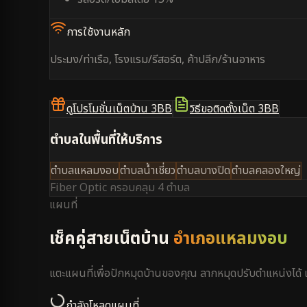
การใช้งานหลัก
ประมง/ท่าเรือ, โรงแรม/รีสอร์ต, ค้าปลีก/ร้านอาหาร
ดูโปรโมชั่นเน็ตบ้าน 3BB
วิธีขอติดตั้งเน็ต 3BB
ตำบลในพื้นที่ให้บริการ
ตำบลแหลมงอบ
ตำบลน้ำเชี่ยว
ตำบลบางปิด
ตำบลคลองใหญ่
Fiber Optic ครอบคลุม
4 ตำบล
แผนที่
เช็คคู่สายเน็ตบ้าน
อำเภอแหลมงอบ
แตะแผนที่เพื่อปักหมุดบ้านของคุณ ลากหมุดปรับตำแหน่งได
กำลังโหลดแผนที่...