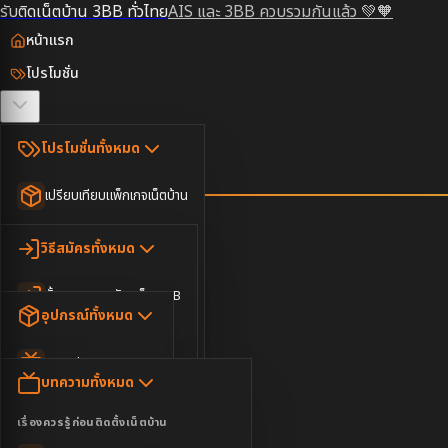
รับติดเน็ตบ้าน 3BB ทั่วไทย
AIS และ 3BB ควบรวมกันแล้ว 💚🧡
หน้าแรก
โปรโมชั่น
ตรวจสอบพื้นที่
โปรโมชั่นทั้งหมด
วิธีสมัคร
เปรียบเทียบแพ็กเกจเน็ตบ้าน
ยอดนิยม
อุปกรณ์
วิธีสมัครทั้งหมด
เน็ตบ้านอย่างเดียว
ขั้นตอนการสมัครเน็ต 3BB
บทความ
เน็ตบ้าน Super Fast
อุปกรณ์ทั้งหมด
3BB ใกล้ฉัน
เน็ตบ้าน 2Gbps
AIS Play Box
ข่าวสาร
บทความทั้งหมด
ติดต่อเรา
IP Camera
ความบันเทิง
เรื่องควรรู้ก่อนติดตั้งเน็ตบ้าน
เน็ตบ้านพร้อมกล่องทีวี