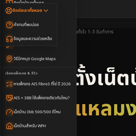
Dongle เน็ตสำรอง
ติดเน็ตบ้านครั้งแรก
🇹🇭
🇬🇧
ติดต่อเราทั้งหมด
เน็ตบ้าน + Netflix
WiFi Router 6
ค่าแรกเข้าเน็ตบ้าน
คำถามที่พบบ่อย
เน็ตบ้าน + บริการเสริม
Mesh WiFi
ติดเน็ตคอนโด อพาร์เมนท์
พื้นที่ให้บริการ
ครอบคลุมดี
ติดตั้งไว
1-3 วันทำการ
เน็ตบ้านแรงทุกชั้น
ข้อมูลและความช่วยเหลือ
WiFi Router 7
เทคนิคขอคิวช่างได้ไว
3BB & AIS Fibre
เน็ตบ้าน Super Mesh
วิธีปักหมุด Google Maps
เน็ตบ้าน + เน็ตสำรอง
รับติดตั้งเน็ต
เลือกแพ็กเกจ & รีวิว
เน็ตบ้าน + กล้องวงจรปิด
หาแพ็กเกจ AIS Fibre3 ที่ใช่ ปี 2026
เน็ตบ้านประกันภัย
อำเภอแหลม
AIS × 3BB ใช้แพ็คเกจเดียวกันไหม?
เน็ตบ้าน 3bb 500/500 ดีไหม
เน็ตบ้านสำหรับ WFH