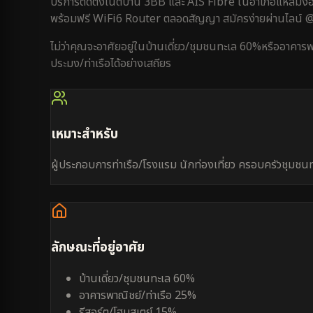
บริการติดตั้งเน็ตบ้าน 3BB และ AIS Fibre ใน
อำเภอแหลมง
พร้อมฟรี WiFi6 Router ตลอดสัญญา สมัครง่ายผ่านไลน์
ไม่ว่าคุณจะอาศัยอยู่ใน
บ้านเดี่ยว/ชุมชนทะเล 60%
หรือ
อาคารพ
ประมง/ท่าเรือ
ได้อย่างเสถียร
เหมาะสำหรับ
ผู้ประกอบการท่าเรือ/โรงแรม นักท่องเที่ยว ครอบครัวชุมชน
ลักษณะที่อยู่อาศัย
บ้านเดี่ยว/ชุมชนทะเล 60%
อาคารพาณิชย์/ท่าเรือ 25%
รีสอร์ต/โฮมสเตย์ 15%