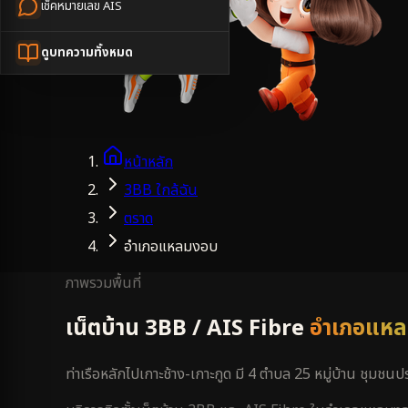
เช็คหมายเลข AIS
ดูบทความทั้งหมด
หน้าหลัก
3BB ใกล้ฉัน
ตราด
อำเภอแหลมงอบ
ภาพรวมพื้นที่
เน็ตบ้าน 3BB / AIS Fibre
อำเภอแห
ท่าเรือหลักไปเกาะช้าง-เกาะกูด มี 4 ตำบล 25 หมู่บ้าน ชุมชน