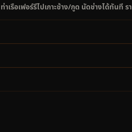
รือเฟอร์รีไปเกาะช้าง/กูด นัดช่างได้ทันที ร