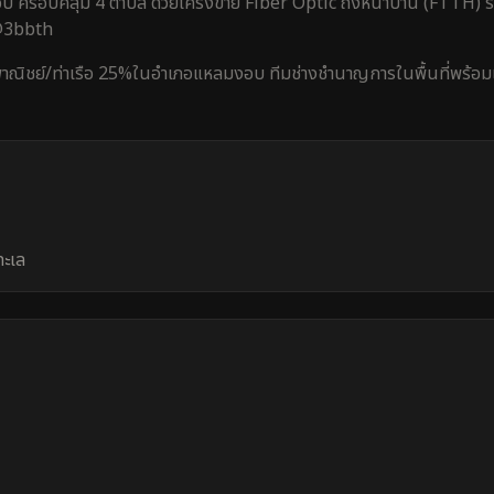
อบ
ครอบคลุม
4 ตำบล
ด้วยโครงข่าย Fiber Optic ถึงหน้าบ้าน (FTTH) รา
 @3bbth
าณิชย์/ท่าเรือ 25%
ใน
อำเภอแหลมงอบ
ทีมช่างชำนาญการในพื้นที่พร้อมเข
ทะเล