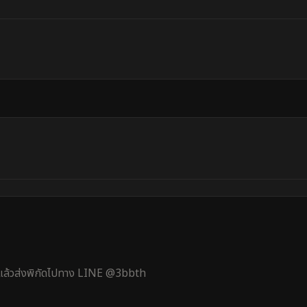
้ แล้วส่งพิกัดไปทาง LINE @3bbth