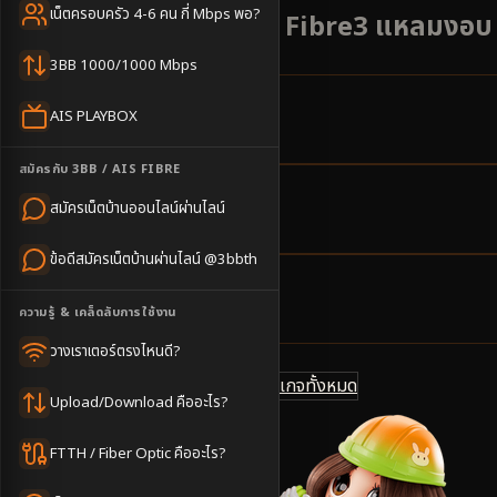
เน็ตครอบครัว 4-6 คน กี่ Mbps พอ?
เน็ตบ้าน AIS 3BB Fibre3 แหลมงอบ ท่าเ
3BB 1000/1000 Mbps
AIS PLAYBOX
4
ตำบล
ครอบคลุมพื้นที่
สมัครกับ 3BB / AIS FIBRE
สมัครเน็ตบ้านออนไลน์ผ่านไลน์
1-3
วันทำการ
นัดช่างติดตั้ง
ข้อดีสมัครเน็ตบ้านผ่านไลน์ @3bbth
500
บาท/เดือน
ความรู้ & เคล็ดลับการใช้งาน
ราคาเริ่มต้น
วางเราเตอร์ตรงไหนดี?
ดูแพ็กเกจทั้งหมด
แชทไลน์ @3bbth
Upload/Download คืออะไร?
FTTH / Fiber Optic คืออะไร?