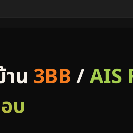
บ้าน
3BB
/
AIS 
งอบ