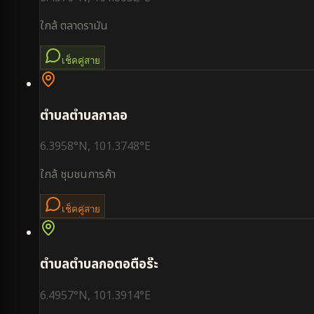
ใกล้
ตลาดรามัน
เช็คคู่สาย
ตำบล
ตำบลกาลอ
6.3958
°N,
101.3748
°E
ใกล้
ชุมชนการค้า
เช็คคู่สาย
ตำบล
ตำบลกอตอตือร๊ะ
6.4957
°N,
101.3914
°E