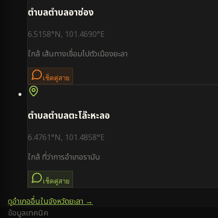
ตำบล
ตำบลอาซ่อง
6.5158
°N,
101.4690
°E
ใกล้
เส้นทางเชื่อมไปตัวเมืองยะลา
เช็คคู่สาย
ตำบล
ตำบลตะโล๊ะหะลอ
6.4761
°N,
101.4858
°E
ใกล้
ที่ว่าการอำเภอรามัน
เช็คคู่สาย
ดูอำเภออื่นในจังหวัด
ยะลา
→
ข้อมูลเทคนิค