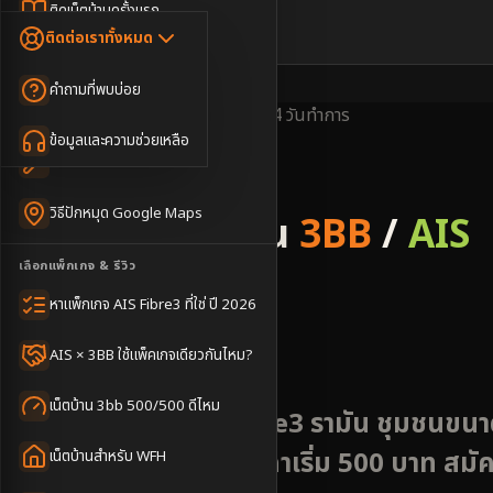
Dongle เน็ตสำรอง
ติดเน็ตบ้านครั้งแรก
🇹🇭
🇬🇧
ติดต่อเราทั้งหมด
เน็ตบ้าน + Netflix
WiFi Router 6
ค่าแรกเข้าเน็ตบ้าน
คำถามที่พบบ่อย
เน็ตบ้าน + บริการเสริม
Mesh WiFi
ติดเน็ตคอนโด อพาร์เมนท์
พื้นที่ให้บริการ
ครอบคลุมดี
ติดตั้งไว
2-4 วันทำการ
เน็ตบ้านแรงทุกชั้น
ข้อมูลและความช่วยเหลือ
WiFi Router 7
เทคนิคขอคิวช่างได้ไว
3BB & AIS Fibre
เน็ตบ้าน Super Mesh
วิธีปักหมุด Google Maps
รับติดตั้งเน็ตบ้าน
3BB
/
AIS
เน็ตบ้าน + เน็ตสำรอง
เลือกแพ็กเกจ & รีวิว
Fibre
เน็ตบ้าน + กล้องวงจรปิด
หาแพ็กเกจ AIS Fibre3 ที่ใช่ ปี 2026
อำเภอรามัน
เน็ตบ้านประกันภัย
AIS × 3BB ใช้แพ็คเกจเดียวกันไหม?
เน็ตบ้าน 3bb 500/500 ดีไหม
เน็ตบ้าน AIS 3BB Fibre3 รามัน ชุมชนขน
ใหญ่ นัดช่างได้ทันที ราคาเริ่ม 500 บาท สมั
เน็ตบ้านสำหรับ WFH