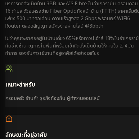
บริการติดตั้งเน็ตบ้าน 3BB และ AIS Fibre ใน
อำเภอรามัน
ครอบคลุม
16 ตำบล
ด้วยโครงข่าย Fiber Optic ถึงหน้าบ้าน (FTTH) ราคาเริ่มต้
เพียง 500 บาทต่อเดือน ความเร็วสูงสุด 2 Gbps พร้อมฟรี WiFi6
Router ตลอดสัญญา สมัครง่ายผ่านไลน์ @3bbth
ไม่ว่าคุณจะอาศัยอยู่ใน
บ้านเดี่ยว 65%
หรือ
ทาวน์เฮ้าส์ 18%
ใน
อำเภอราม
ทีมช่างชำนาญการในพื้นที่พร้อมเข้าติดตั้งเน็ตบ้านให้ภายใน
2-4 วัน
ทำการ
รองรับการใช้งาน
ที่อยู่อาศัย
ได้อย่างเสถียร
เหมาะสำหรับ
ครอบครัว ร้านค้า ธุรกิจท้องถิ่น ผู้ทำงานออนไลน์
ลักษณะที่อยู่อาศัย