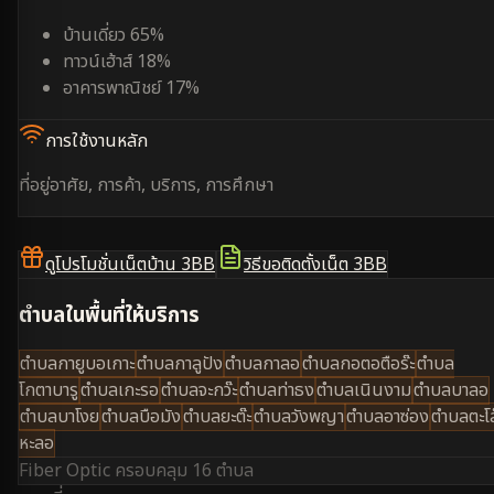
บ้านเดี่ยว 65%
ทาวน์เฮ้าส์ 18%
อาคารพาณิชย์ 17%
การใช้งานหลัก
ที่อยู่อาศัย, การค้า, บริการ, การศึกษา
ดูโปรโมชั่นเน็ตบ้าน 3BB
วิธีขอติดตั้งเน็ต 3BB
ตำบลในพื้นที่ให้บริการ
ตำบลกายูบอเกาะ
ตำบลกาลูปัง
ตำบลกาลอ
ตำบลกอตอตือร๊ะ
ตำบล
โกตาบารู
ตำบลเกะรอ
ตำบลจะกว๊ะ
ตำบลท่าธง
ตำบลเนินงาม
ตำบลบาลอ
ตำบลบาโงย
ตำบลบือมัง
ตำบลยะต๊ะ
ตำบลวังพญา
ตำบลอาซ่อง
ตำบลตะโล
หะลอ
Fiber Optic ครอบคลุม
16 ตำบล