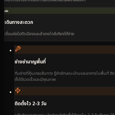
เหมาะกับร้านค้าที่ต้องการอัปโหลดและไลฟ์ขายสินค้า
🚗
เดินทางสะดวก
เชื่อมต่อไปตัวเมืองและอำเภอใกล้เคียงได้ง่าย
ช่างชำนาญพื้นที่
ทีมช่างที่คุ้นเคยเส้นทาง รู้จักลักษณะบ้านและอาคารในพื้นที่ ติด
ตั้งได้รวดเร็วและมีคุณภาพ
ติดตั้งไว 2-3 วัน