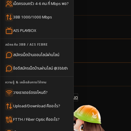
ง่าย
เน็ตครอบครัว 4-6 คน กี่ Mbps พอ?
3BB 1000/1000 Mbps
16
ตำบล
AIS PLAYBOX
ครอบคลุมพื้นที่
สมัครกับ 3BB / AIS FIBRE
2-4
วันทำการ
สมัครเน็ตบ้านออนไลน์ผ่านไลน์
นัดช่างติดตั้ง
ข้อดีสมัครเน็ตบ้านผ่านไลน์ @3bbth
500
บาท/เดือน
ราคาเริ่มต้น
ความรู้ & เคล็ดลับการใช้งาน
วางเราเตอร์ตรงไหนดี?
ดูแพ็กเกจทั้งหมด
แชทไลน์ @3bbth
Upload/Download คืออะไร?
FTTH / Fiber Optic คืออะไร?