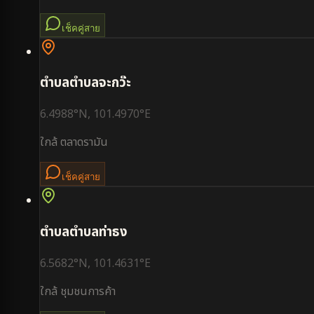
เช็คคู่สาย
ตำบล
ตำบลจะกว๊ะ
6.4988
°N,
101.4970
°E
ใกล้
ตลาดรามัน
เช็คคู่สาย
ตำบล
ตำบลท่าธง
6.5682
°N,
101.4631
°E
ใกล้
ชุมชนการค้า