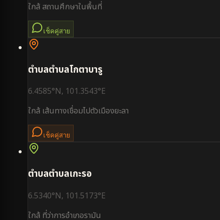
ใกล้
สถานศึกษาในพื้นที่
เช็คคู่สาย
ตำบล
ตำบลโกตาบารู
6.4585
°N,
101.3543
°E
ใกล้
เส้นทางเชื่อมไปตัวเมืองยะลา
เช็คคู่สาย
ตำบล
ตำบลเกะรอ
6.5340
°N,
101.5173
°E
ใกล้
ที่ว่าการอำเภอรามัน