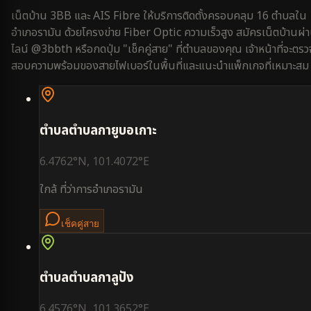
เน็ตบ้าน 3BB และ AIS Fibre ให้บริการติดตั้งครอบคลุม
16
ตำบลใน
อำเภอรามัน
ด้วยโครงข่าย Fiber Optic ความเร็วสูง สมัครเน็ตบ้านผ่
ไลน์ @3bbth หรือกดปุ่ม "เช็คคู่สาย" ที่ตำบลของคุณ เจ้าหน้าที่จะตรว
สอบความพร้อมของสายไฟเบอร์ในพื้นที่และแนะนำแพ็กเกจที่เหมาะสม
ตำบล
ตำบลกายูบอเกาะ
6.4762
°N,
101.4072
°E
ใกล้
ที่ว่าการอำเภอรามัน
เช็คคู่สาย
ตำบล
ตำบลกาลูปัง
6.4576
°N,
101.3652
°E