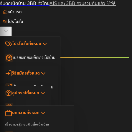
รับติดเน็ตบ้าน 3BB ทั่วไทย
AIS และ 3BB ควบรวมกันแล้ว 💚🧡
หน้าแรก
โปรโมชั่น
ตรวจสอบพื้นที่
โปรโมชั่นทั้งหมด
วิธีสมัคร
เปรียบเทียบแพ็กเกจเน็ตบ้าน
ยอดนิยม
อุปกรณ์
วิธีสมัครทั้งหมด
เน็ตบ้านอย่างเดียว
ขั้นตอนการสมัครเน็ต 3BB
บทความ
เน็ตบ้าน Super Fast
อุปกรณ์ทั้งหมด
3BB ใกล้ฉัน
เน็ตบ้าน 2Gbps
AIS Play Box
ข่าวสาร
บทความทั้งหมด
ติดต่อเรา
IP Camera
ความบันเทิง
เรื่องควรรู้ก่อนติดตั้งเน็ตบ้าน
เน็ตบ้านพร้อมกล่องทีวี