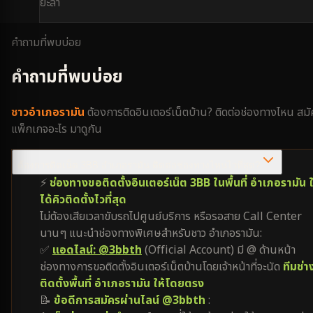
ยะลา
คำถามที่พบบ่อย
คำถามที่พบบ่อย
ชาว
อำเภอรามัน
ต้องการติดอินเตอร์เน็ตบ้าน? ติดต่อช่องทางไหน สม
แพ็กเกจอะไร มาดูกัน
ต้องการติดเน็ต 3BB อำเภอรามัน ติดต่อช่องทางไหนไวที่สุด?
⚡
ช่องทางขอติดตั้งอินเตอร์เน็ต 3BB ในพื้นที่ อำเภอรามัน ใ
ได้คิวติดตั้งไวที่สุด
ไม่ต้องเสียเวลาขับรถไปศูนย์บริการ หรือรอสาย Call Center
นานๆ แนะนำช่องทางพิเศษสำหรับชาว อำเภอรามัน:
✅
แอดไลน์: @3bbth
(Official Account) มี @ ด้านหน้า
ช่องทางการขอติดตั้งอินเตอร์เน็ตบ้านโดยเจ้าหน้าที่จะนัด
ทีมช่า
ติดตั้งพื้นที่ อำเภอรามัน ให้โดยตรง
📝
ข้อดีการสมัครผ่านไลน์ @3bbth
: