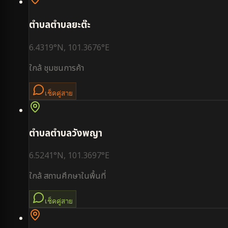
ตำบล
ตำบลยะต๊ะ
6.4319
°N,
101.3676
°E
ใกล้
ชุมชนการค้า
เช็คคู่สาย
ตำบล
ตำบลวังพญา
6.5241
°N,
101.3697
°E
ใกล้
สถานศึกษาในพื้นที่
เช็คคู่สาย