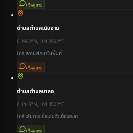
เช็คคู่สาย
ตำบล
ตำบลเนินงาม
6.4964
°N,
101.3592
°E
ใกล้
สถานศึกษาในพื้นที่
เช็คคู่สาย
ตำบล
ตำบลบาลอ
6.4445
°N,
101.4502
°E
ใกล้
เส้นทางเชื่อมไปตัวเมืองยะลา
เช็คคู่สาย