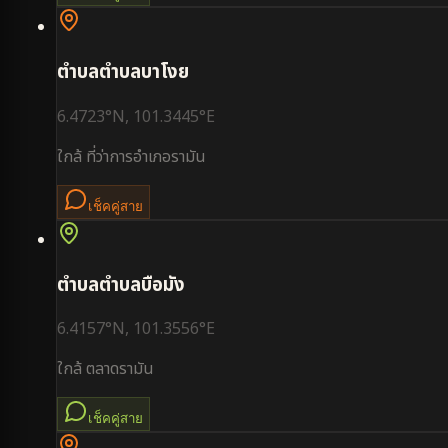
ตำบล
ตำบลบาโงย
6.4723
°N,
101.3445
°E
ใกล้
ที่ว่าการอำเภอรามัน
เช็คคู่สาย
ตำบล
ตำบลบือมัง
6.4157
°N,
101.3556
°E
ใกล้
ตลาดรามัน
เช็คคู่สาย