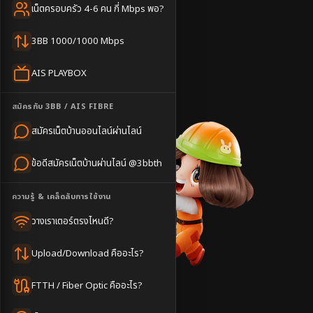
⚡
ติดตั้งไว 1-3 วัน
เน็ตครอบครัว 4-6 คน กี่ Mbps พอ?
แชทไลน์ @3bbth
3BB 1000/1000 Mbps
ติดตั้งฟรี
AIS PLAYBOX
ชำนาญพื้นที่
บริการไว
สมัครกับ 3BB / AIS FIBRE
สมัครเน็ตบ้านออนไลน์ผ่านไลน์
ข้อดีสมัครเน็ตบ้านผ่านไลน์ @3bbth
ความรู้ & เคล็ดลับการใช้งาน
วางเราเตอร์ตรงไหนดี?
Upload/Download คืออะไร?
FTTH / Fiber Optic คืออะไร?
หน้าหลัก