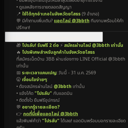
• ยืมฟรีอุปกรณ์รุ่นใหม่ล่าสุดตลอดอายุการใช้งาน
• ดูแลหลังการขายตลอดสัญญา
📍
ใช้ได้ทุกอำเภอในจังหวัดยโสธร
(9 อำเภอ)
💬 มีคำถามเพิ่มเติม?
แอดไลน์ @3bbth
ทีมงานพร้อมให้คำ
ปรึกษา!
มีโปรโมชันพิเศษ (โปรลับ) สำหรับจังหวัดยโสธร ไหม?
🎁
โปรลับ! รับฟรี 2 ต่อ
⚡
สมัครผ่านไลน์ @3bbth เท่านั้น
🔥
โปรพิเศษสำหรับลูกค้าในจังหวัดยโสธร
ที่สมัครเน็ตบ้าน 3BB ผ่านช่องทาง LINE Official @3bbth
เท่านั้น
📅
ระยะเวลาแคมเปญ
: วันนี้ - 31 ม.ค. 2569
🤫
เงื่อนไขง่ายๆ
:
• ต้องสมัครผ่านไลน์
@3bbth
เท่านั้น
• แจ้งโค้ด
"โปรลับ"
กับแอดมิน
• ติดตั้งไว ยืมฟรีอุปกรณ์
💬
อยากรู้รายละเอียด?
👉
กดที่นี่เพื่อแอดไลน์ @3bbth
แล้วพิมพ์คำว่า
"โปรลับ"
ได้เลย! แอดมินพร้อมบอกรายละเอียด
ครับ