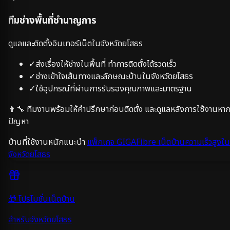
ทีมช่างพื้นที่ชำนาญการ
ดูแลและติดตั้งอินเทอร์เน็ตในจังหวัด
ยโสธร
✓
ส่งเรื่องให้ช่างในพื้นที่ ทำการติดตั้งได้รวดเร็ว
✓
ช่างเข้าใจเส้นทางและลักษณะบ้านในจังหวัด
ยโสธร
✓
ใช้อุปกรณ์ที่ผ่านการรับรองคุณภาพและมาตรฐาน
👨‍🔧 ทีมงานพร้อมให้คำปรึกษาก่อนติดตั้ง และดูแลหลังการใช้งานหาก
ปัญหา
บ้านที่ใช้งานหนักแนะนำ
แพ็กเกจ GIGAFibre เน็ตบ้านความเร็วสูงใน
จังหวัด
ยโสธร
🎁 โปรโมชั่นเน็ตบ้าน
สำหรับจังหวัด
ยโสธร