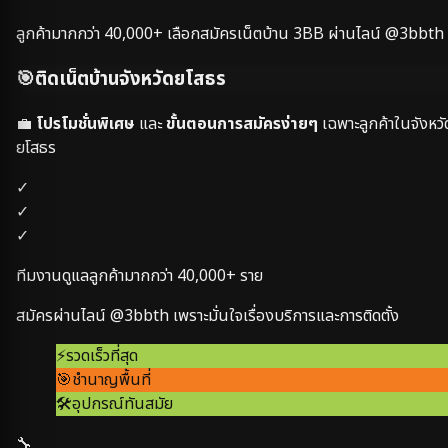
ลูกค้ามากกว่า
40,000+
เลือกสมัครเน็ตบ้าน 3BB ผ่านไลน์ @3bbth
🎯
ติดเน็ตบ้านจังหวัด
ยโสธร
💼
โปรโมชั่นพิเศษ
และ
ขั้นตอนการสมัครง่ายๆ
เฉพาะลูกค้าในจังหวั
ยโสธร
✓
✓
✓
ทีมงานดูแลลูกค้ามากกว่า
40,000+
ราย
สมัครผ่านไลน์ @3bbth เพราะมั่นใจเรื่องบริการและการติดตั้ง
⚡
รวดเร็วที่สุด
🎯
ชำนาญพื้นที่
🛠️
อุปกรณ์ทันสมัย
🔧