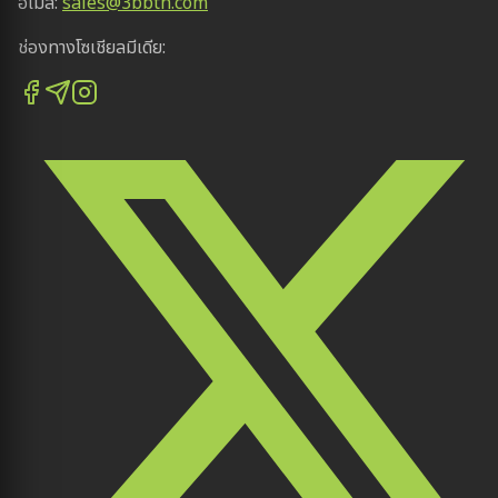
อีเมล:
sales@3bbth.com
ช่องทางโซเชียลมีเดีย: