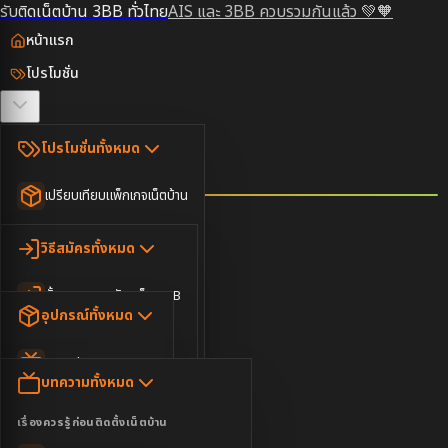
รับติดเน็ตบ้าน 3BB ทั่วไทย
AIS และ 3BB ควบรวมกันแล้ว 💚🧡
หน้าแรก
โปรโมชั่น
ตรวจสอบพื้นที่
โปรโมชั่นทั้งหมด
วิธีสมัคร
เปรียบเทียบแพ็กเกจเน็ตบ้าน
ยอดนิยม
อุปกรณ์
วิธีสมัครทั้งหมด
เน็ตบ้านอย่างเดียว
ขั้นตอนการสมัครเน็ต 3BB
บทความ
เน็ตบ้าน Super Fast
อุปกรณ์ทั้งหมด
3BB ใกล้ฉัน
เน็ตบ้าน 2Gbps
AIS Play Box
ข่าวสาร
บทความทั้งหมด
ติดต่อเรา
IP Camera
ความบันเทิง
เรื่องควรรู้ก่อนติดตั้งเน็ตบ้าน
เน็ตบ้านพร้อมกล่องทีวี