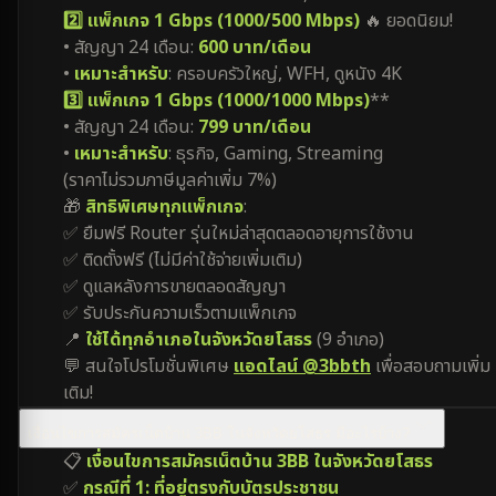
2️⃣ แพ็กเกจ 1 Gbps (1000/500 Mbps)
🔥 ยอดนิยม!
• สัญญา 24 เดือน:
600 บาท/เดือน
•
เหมาะสำหรับ
: ครอบครัวใหญ่, WFH, ดูหนัง 4K
3️⃣ แพ็กเกจ 1 Gbps (1000/1000 Mbps)
**
• สัญญา 24 เดือน:
799 บาท/เดือน
•
เหมาะสำหรับ
: ธุรกิจ, Gaming, Streaming
(ราคาไม่รวมภาษีมูลค่าเพิ่ม 7%)
🎁
สิทธิพิเศษทุกแพ็กเกจ
:
✅ ยืมฟรี Router รุ่นใหม่ล่าสุดตลอดอายุการใช้งาน
✅ ติดตั้งฟรี (ไม่มีค่าใช้จ่ายเพิ่มเติม)
✅ ดูแลหลังการขายตลอดสัญญา
✅ รับประกันความเร็วตามแพ็กเกจ
📍
ใช้ได้ทุกอำเภอในจังหวัดยโสธร
(9 อำเภอ)
💬 สนใจโปรโมชั่นพิเศษ
แอดไลน์ @3bbth
เพื่อสอบถามเพิ่ม
เติม!
เงื่อนไขการสมัครเน็ตบ้าน 3BB ในจังหวัดยโสธร มีอะไรบ้าง?
📋
เงื่อนไขการสมัครเน็ตบ้าน 3BB ในจังหวัดยโสธร
✅
กรณีที่ 1: ที่อยู่ตรงกับบัตรประชาชน