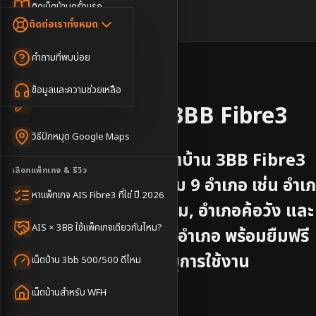
Dongle เน็ตสำรอง
ติดเน็ตบ้านครั้งแรก
🇹🇭
🇬🇧
ติดต่อเราทั้งหมด
เน็ตบ้าน + Netflix
WiFi Router 6
ค่าแรกเข้าเน็ตบ้าน
คำถามที่พบบ่อย
เน็ตบ้าน + บริการเสริม
Mesh WiFi
ติดเน็ตคอนโด อพาร์เมนท์
📍
จังหวัด
ยโสธร
เน็ตบ้านแรงทุกชั้น
ข้อมูลและความช่วยเหลือ
WiFi Router 7
เทคนิคขอคิวช่างได้ไว
รับติดตั้งเน็ตบ้าน
3BB Fibre3
เน็ตบ้าน Super Mesh
วิธีปักหมุด Google Maps
เน็ตบ้าน + เน็ตสำรอง
บริการติดตั้งอินเทอร์เน็ตบ้าน 3BB Fibre3
เลือกแพ็กเกจ & รีวิว
จังหวัด
ยโสธร
ครอบคลุม
9
อำเภอ
เช่น
อำเ
เน็ตบ้าน + กล้องวงจรปิด
หาแพ็กเกจ AIS Fibre3 ที่ใช่ ปี 2026
เมืองยโสธร, อำเภอกุดชุม, อำเภอค้อวัง
และ
เน็ตบ้านประกันภัย
AIS × 3BB ใช้แพ็คเกจเดียวกันไหม?
อำเภออื่น ๆ
ติดตั้งฟรีทุกอำเภอ พร้อมยืมฟรี
อุปกรณ์ใช้งานตลอดอายุการใช้งาน
เน็ตบ้าน 3bb 500/500 ดีไหม
เน็ตบ้านสำหรับ WFH
ครอบคลุมดีเยี่ยม