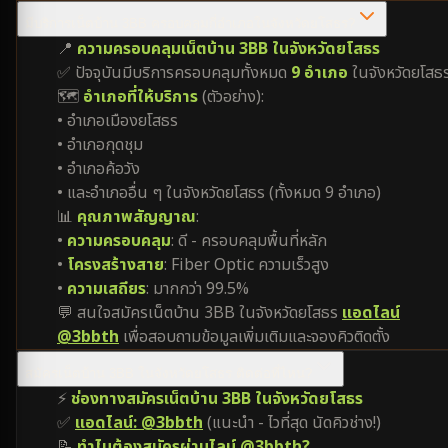
มีบริการเน็ตบ้าน 3BB ครอบคลุมกี่อำเภอในจังหวัดยโสธร?
📍
ความครอบคลุมเน็ตบ้าน 3BB ในจังหวัดยโสธร
✅ ปัจจุบันมีบริการครอบคลุมทั้งหมด
9 อำเภอ
ในจังหวัดยโสธ
🗺️
อำเภอที่ให้บริการ
(ตัวอย่าง):
• อำเภอเมืองยโสธร
• อำเภอกุดชุม
• อำเภอค้อวัง
• และอำเภออื่น ๆ ในจังหวัดยโสธร (ทั้งหมด 9 อำเภอ)
📊
คุณภาพสัญญาณ
:
•
ความครอบคลุม
: ดี - ครอบคลุมพื้นที่หลัก
•
โครงสร้างสาย
: Fiber Optic ความเร็วสูง
•
ความเสถียร
: มากกว่า 99.5%
💬 สนใจสมัครเน็ตบ้าน 3BB ในจังหวัดยโสธร
แอดไลน์
@3bbth
เพื่อสอบถามข้อมูลเพิ่มเติมและจองคิวติดตั้ง
สมัครเน็ตบ้าน 3BB ในจังหวัดยโสธร ติดต่อที่ไหน?
⚡
ช่องทางสมัครเน็ตบ้าน 3BB ในจังหวัดยโสธร
✅
แอดไลน์: @3bbth
(แนะนำ - ไวที่สุด นัดคิวช่าง!)
📝
ทำไมต้องสมัครผ่านไลน์ @3bbth?