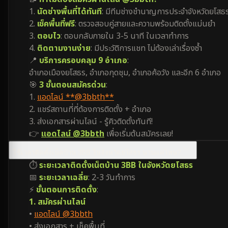
1.
นัดช่างพื้นที่ได้ทันที
: มีทีมช่างชำนาญการประจำจังหวัดยโสธ
2.
เช็คพื้นที่ฟรี
: ตรวจสอบคู่สายและความพร้อมติดตั้งแม่นยำ
3.
ตอบไว
: ตอบกลับภายใน 3-5 นาที ในเวลาทำการ
4.
ติดตามงานง่าย
: มีประวัติการแชท ไม่ต้องเล่าเรื่องซ้ำ
📍
บริการครอบคลุม 9 อำเภอ
:
อำเภอเมืองยโสธร, อำเภอกุดชุม, อำเภอค้อวัง และอีก 6 อำเภอ
🎯
3 ขั้นตอนสมัครด่วน
:
1.
แอดไลน์ **@3bbth**
2. แชร์สถานที่ที่ต้องการติดตั้ง + อำเภอ
3. ส่งเอกสารผ่านไลน์ - รู้คิวติดตั้งทันที!
👉
แอดไลน์ @3bbth
เพื่อเริ่มต้นสมัครเลย!
ใช้เวลาติดตั้งเน็ตบ้าน 3BB ในจังหวัดยโสธร นานแค่ไหน?
⏱️
ระยะเวลาติดตั้งเน็ตบ้าน 3BB ในจังหวัดยโสธร
📅
ระยะเวลาเฉลี่ย
: 2-3 วันทำการ
⚡
ขั้นตอนการติดตั้ง
:
1. สมัครผ่านไลน์
•
แอดไลน์ @3bbth
• ส่งเอกสาร + เช็คพื้นที่