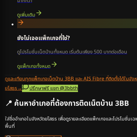
มากกว่า
ดูเพิ่มเติม
ยังไม่เจอแพ็กเกจที่ใช่?
ดูโปรโมชั่นเน็ตบ้านทั้งหมด เริ่มต้นเพียง 500 บาทต่อเดือน
ดูแพ็กเกจทั้งหมด
ดูและเทียบทุกแพ็กเกจเน็ตบ้าน 3BB และ AIS Fibre ที่ติดตั้งได้ในจังห
ยโสธร
→
ปรึกษาฟรี แชท
@3bbth
📍 ค้นหาอำเภอที่ต้องการติดเน็ตบ้าน 3BB
ใส่ชื่ออำเภอในจังหวัด
ยโสธร
เพื่อดูรายละเอียดแพ็กเกจและโปรโมชั่นเฉ
พื้นที่