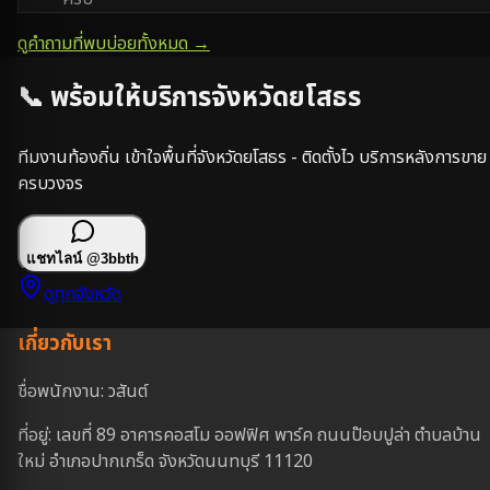
ดูคำถามที่พบบ่อยทั้งหมด →
📞 พร้อมให้บริการจังหวัด
ยโสธร
ทีมงานท้องถิ่น เข้าใจพื้นที่จังหวัด
ยโสธร
- ติดตั้งไว บริการหลังการขาย
ครบวงจร
แชทไลน์
@3bbth
ดูทุกจังหวัด
เกี่ยวกับเรา
ชื่อพนักงาน: วสันต์
ที่อยู่: เลขที่ 89 อาคารคอสโม ออฟฟิศ พาร์ค ถนนป๊อบปูล่า ตำบลบ้าน
ใหม่ อำเภอปากเกร็ด จังหวัดนนทบุรี 11120