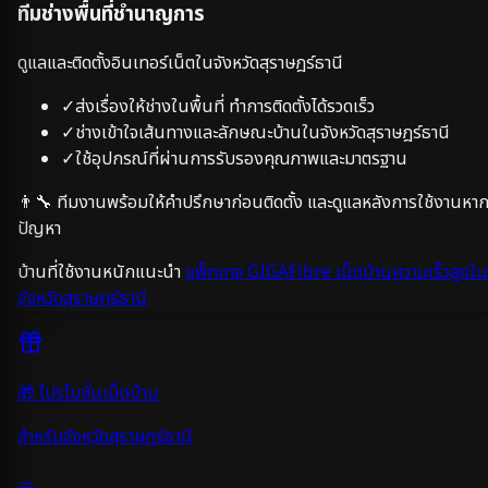
ทีมช่างพื้นที่ชำนาญการ
ดูแลและติดตั้งอินเทอร์เน็ตในจังหวัด
สุราษฎร์ธานี
✓
ส่งเรื่องให้ช่างในพื้นที่ ทำการติดตั้งได้รวดเร็ว
✓
ช่างเข้าใจเส้นทางและลักษณะบ้านในจังหวัด
สุราษฎร์ธานี
✓
ใช้อุปกรณ์ที่ผ่านการรับรองคุณภาพและมาตรฐาน
👨‍🔧 ทีมงานพร้อมให้คำปรึกษาก่อนติดตั้ง และดูแลหลังการใช้งานหาก
ปัญหา
บ้านที่ใช้งานหนักแนะนำ
แพ็กเกจ GIGAFibre เน็ตบ้านความเร็วสูงใน
จังหวัด
สุราษฎร์ธานี
🎁 โปรโมชั่นเน็ตบ้าน
สำหรับจังหวัด
สุราษฎร์ธานี
→