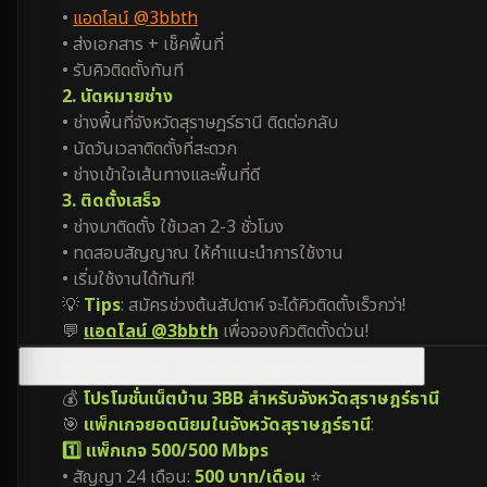
•
แอดไลน์ @3bbth
• ส่งเอกสาร + เช็คพื้นที่
• รับคิวติดตั้งทันที
2. นัดหมายช่าง
• ช่างพื้นที่จังหวัดสุราษฎร์ธานี ติดต่อกลับ
• นัดวันเวลาติดตั้งที่สะดวก
• ช่างเข้าใจเส้นทางและพื้นที่ดี
3. ติดตั้งเสร็จ
• ช่างมาติดตั้ง ใช้เวลา 2-3 ชั่วโมง
• ทดสอบสัญญาณ ให้คำแนะนำการใช้งาน
• เริ่มใช้งานได้ทันที!
💡
Tips
: สมัครช่วงต้นสัปดาห์ จะได้คิวติดตั้งเร็วกว่า!
💬
แอดไลน์ @3bbth
เพื่อจองคิวติดตั้งด่วน!
โปรโมชั่นเน็ตบ้าน 3BB ในจังหวัดสุราษฎร์ธานี มีอะไรบ้าง?
💰
โปรโมชั่นเน็ตบ้าน 3BB สำหรับจังหวัดสุราษฎร์ธานี
🎯
แพ็กเกจยอดนิยมในจังหวัดสุราษฎร์ธานี
:
1️⃣ แพ็กเกจ 500/500 Mbps
• สัญญา 24 เดือน:
500 บาท/เดือน
⭐