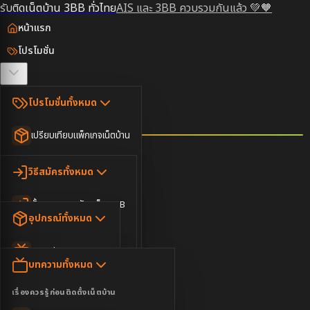
รับติดเน็ตบ้าน 3BB ทั่วไทย
AIS และ 3BB ควบรวมกันแล้ว 💚🧡
หน้าแรก
โปรโมชั่น
ตรวจสอบพื้นที่
โปรโมชั่นทั้งหมด
วิธีสมัคร
เปรียบเทียบแพ็กเกจเน็ตบ้าน
ยอดนิยม
อุปกรณ์
วิธีสมัครทั้งหมด
เน็ตบ้านอย่างเดียว
ขั้นตอนการสมัครเน็ต 3BB
บทความ
เน็ตบ้าน Super Fast
อุปกรณ์ทั้งหมด
3BB ใกล้ฉัน
เน็ตบ้าน 2Gbps
AIS Play Box
ข่าวสาร
บทความทั้งหมด
ติดต่อเรา
IP Camera
ความบันเทิง
เรื่องควรรู้ก่อนติดตั้งเน็ตบ้าน
เน็ตบ้านพร้อมกล่องทีวี