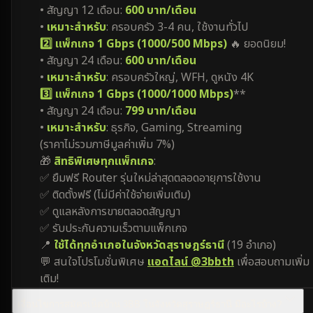
• สัญญา 12 เดือน:
600 บาท/เดือน
•
เหมาะสำหรับ
: ครอบครัว 3-4 คน, ใช้งานทั่วไป
2️⃣ แพ็กเกจ 1 Gbps (1000/500 Mbps)
🔥 ยอดนิยม!
• สัญญา 24 เดือน:
600 บาท/เดือน
•
เหมาะสำหรับ
: ครอบครัวใหญ่, WFH, ดูหนัง 4K
3️⃣ แพ็กเกจ 1 Gbps (1000/1000 Mbps)
**
• สัญญา 24 เดือน:
799 บาท/เดือน
•
เหมาะสำหรับ
: ธุรกิจ, Gaming, Streaming
(ราคาไม่รวมภาษีมูลค่าเพิ่ม 7%)
🎁
สิทธิพิเศษทุกแพ็กเกจ
:
✅ ยืมฟรี Router รุ่นใหม่ล่าสุดตลอดอายุการใช้งาน
✅ ติดตั้งฟรี (ไม่มีค่าใช้จ่ายเพิ่มเติม)
✅ ดูแลหลังการขายตลอดสัญญา
✅ รับประกันความเร็วตามแพ็กเกจ
📍
ใช้ได้ทุกอำเภอในจังหวัดสุราษฎร์ธานี
(19 อำเภอ)
💬 สนใจโปรโมชั่นพิเศษ
แอดไลน์ @3bbth
เพื่อสอบถามเพิ่ม
เติม!
เงื่อนไขการสมัครเน็ตบ้าน 3BB ในจังหวัดสุราษฎร์ธานี มีอะไรบ้าง?