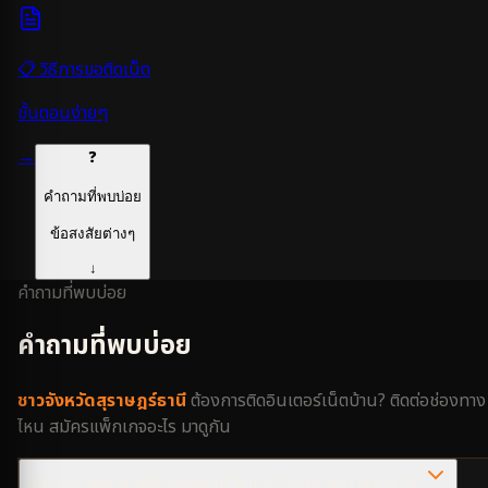
📋 วิธีการขอติดเน็ต
ขั้นตอนง่ายๆ
→
❓
คำถามที่พบบ่อย
ข้อสงสัยต่างๆ
↓
คำถามที่พบบ่อย
คำถามที่พบบ่อย
ชาว
จังหวัดสุราษฎร์ธานี
ต้องการติดอินเตอร์เน็ตบ้าน? ติดต่อช่องทาง
ไหน สมัครแพ็กเกจอะไร มาดูกัน
มีบริการเน็ตบ้าน 3BB ครอบคลุมกี่อำเภอในจังหวัดสุราษฎร์ธานี?