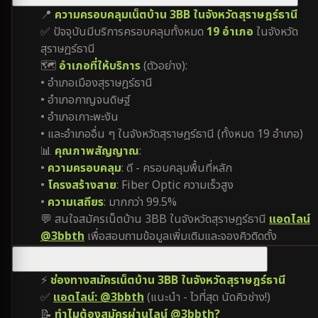
📍
ความครอบคลุมเน็ตบ้าน 3BB ในจังหวัดสุราษฎร์ธานี
✅ ปัจจุบันมีบริการครอบคลุมทั้งหมด
19 อำเภอ
ในจังหวัด
สุราษฎร์ธานี
🗺️
อำเภอที่ให้บริการ
(ตัวอย่าง):
• อำเภอเมืองสุราษฎร์ธานี
• อำเภอกาญจนดิษฐ์
• อำเภอเกาะพะงัน
• และอำเภออื่น ๆ ในจังหวัดสุราษฎร์ธานี (ทั้งหมด 19 อำเภอ)
📊
คุณภาพสัญญาณ
:
•
ความครอบคลุม
: ดี - ครอบคลุมพื้นที่หลัก
•
โครงสร้างสาย
: Fiber Optic ความเร็วสูง
•
ความเสถียร
: มากกว่า 99.5%
💬 สนใจสมัครเน็ตบ้าน 3BB ในจังหวัดสุราษฎร์ธานี
แอดไลน์
@3bbth
เพื่อสอบถามข้อมูลเพิ่มเติมและจองคิวติดตั้ง
สมัครเน็ตบ้าน 3BB ในจังหวัดสุราษฎร์ธานี ติดต่อที่ไหน?
⚡
ช่องทางสมัครเน็ตบ้าน 3BB ในจังหวัดสุราษฎร์ธานี
✅
แอดไลน์: @3bbth
(แนะนำ - ไวที่สุด นัดคิวช่าง!)
📝
ทำไมต้องสมัครผ่านไลน์ @3bbth?