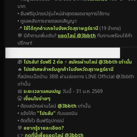
บาท
• ยืมฟรีอุปกรณ์รุ่นใหม่ล่าสุดตลอดอายุการใช้งาน
• ดูแลหลังการขายตลอดสัญญา
📍
ใช้ได้ทุกอำเภอในจังหวัดสุราษฎร์ธานี
(19 อำเภอ)
💬 มีคำถามเพิ่มเติม?
แอดไลน์ @3bbth
ทีมงานพร้อมให้คำ
ปรึกษา!
มีโปรโมชันพิเศษ (โปรลับ) สำหรับจังหวัดสุราษฎร์ธานี ไหม?
🎁
โปรลับ! รับฟรี 2 ต่อ
⚡
สมัครผ่านไลน์ @3bbth เท่านั้น
🔥
โปรพิเศษสำหรับลูกค้าในจังหวัดสุราษฎร์ธานี
ที่สมัครเน็ตบ้าน 3BB ผ่านช่องทาง LINE Official @3bbth
เท่านั้น
📅
ระยะเวลาแคมเปญ
: วันนี้ - 31 ม.ค. 2569
🤫
เงื่อนไขง่ายๆ
:
• ต้องสมัครผ่านไลน์
@3bbth
เท่านั้น
• แจ้งโค้ด
"โปรลับ"
กับแอดมิน
• ติดตั้งไว ยืมฟรีอุปกรณ์
💬
อยากรู้รายละเอียด?
👉
กดที่นี่เพื่อแอดไลน์ @3bbth