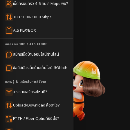
ครอบคลุมดีเยี่ยม
เน็ตครอบครัว 4-6 คน กี่ Mbps พอ?
⚡
ติดตั้งไว 1-3 วัน
3BB 1000/1000 Mbps
แชทไลน์ @3bbth
AIS PLAYBOX
ติดตั้งฟรี
ชำนาญพื้นที่
สมัครกับ 3BB / AIS FIBRE
บริการไว
สมัครเน็ตบ้านออนไลน์ผ่านไลน์
ข้อดีสมัครเน็ตบ้านผ่านไลน์ @3bbth
ความรู้ & เคล็ดลับการใช้งาน
วางเราเตอร์ตรงไหนดี?
Upload/Download คืออะไร?
FTTH / Fiber Optic คืออะไร?