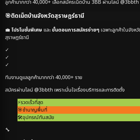
ลูกค้ามากกว่า
40,000+
เลือกสมัครเน็ตบ้าน 3BB ผ่านไลน์ @3bbth
🎯
ติดเน็ตบ้านจังหวัด
สุราษฎร์ธานี
💼
โปรโมชั่นพิเศษ
และ
ขั้นตอนการสมัครง่ายๆ
เฉพาะลูกค้าในจังหวั
สุราษฎร์ธานี
✓
✓
✓
ทีมงานดูแลลูกค้ามากกว่า
40,000+
ราย
สมัครผ่านไลน์ @3bbth เพราะมั่นใจเรื่องบริการและการติดตั้ง
⚡
รวดเร็วที่สุด
🎯
ชำนาญพื้นที่
🛠️
อุปกรณ์ทันสมัย
🔧