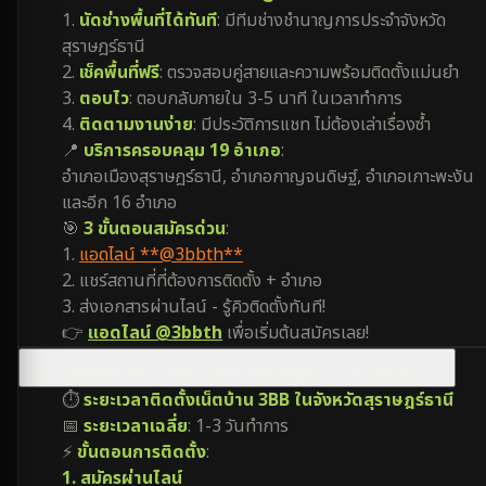
1.
นัดช่างพื้นที่ได้ทันที
: มีทีมช่างชำนาญการประจำจังหวัด
สุราษฎร์ธานี
2.
เช็คพื้นที่ฟรี
: ตรวจสอบคู่สายและความพร้อมติดตั้งแม่นยำ
3.
ตอบไว
: ตอบกลับภายใน 3-5 นาที ในเวลาทำการ
4.
ติดตามงานง่าย
: มีประวัติการแชท ไม่ต้องเล่าเรื่องซ้ำ
📍
บริการครอบคลุม 19 อำเภอ
:
อำเภอเมืองสุราษฎร์ธานี, อำเภอกาญจนดิษฐ์, อำเภอเกาะพะงัน
และอีก 16 อำเภอ
🎯
3 ขั้นตอนสมัครด่วน
:
1.
แอดไลน์ **@3bbth**
2. แชร์สถานที่ที่ต้องการติดตั้ง + อำเภอ
3. ส่งเอกสารผ่านไลน์ - รู้คิวติดตั้งทันที!
👉
แอดไลน์ @3bbth
เพื่อเริ่มต้นสมัครเลย!
ใช้เวลาติดตั้งเน็ตบ้าน 3BB ในจังหวัดสุราษฎร์ธานี นานแค่ไหน?
⏱️
ระยะเวลาติดตั้งเน็ตบ้าน 3BB ในจังหวัดสุราษฎร์ธานี
📅
ระยะเวลาเฉลี่ย
: 1-3 วันทำการ
⚡
ขั้นตอนการติดตั้ง
:
1. สมัครผ่านไลน์