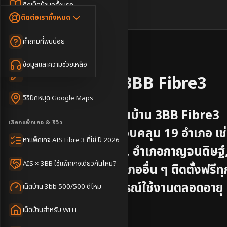
Dongle เน็ตสำรอง
ติดเน็ตบ้านครั้งแรก
🇹🇭
🇬🇧
ติดต่อเราทั้งหมด
เน็ตบ้าน + Netflix
WiFi Router 6
ค่าแรกเข้าเน็ตบ้าน
คำถามที่พบบ่อย
เน็ตบ้าน + บริการเสริม
Mesh WiFi
ติดเน็ตคอนโด อพาร์เมนท์
📍
จังหวัด
สุราษฎร์ธานี
เน็ตบ้านแรงทุกชั้น
ข้อมูลและความช่วยเหลือ
WiFi Router 7
เทคนิคขอคิวช่างได้ไว
รับติดตั้งเน็ตบ้าน
3BB Fibre3
เน็ตบ้าน Super Mesh
วิธีปักหมุด Google Maps
เน็ตบ้าน + เน็ตสำรอง
บริการติดตั้งอินเทอร์เน็ตบ้าน 3BB Fibre3
เลือกแพ็กเกจ & รีวิว
จังหวัด
สุราษฎร์ธานี
ครอบคลุม
19
อำเภอ
เช
เน็ตบ้าน + กล้องวงจรปิด
หาแพ็กเกจ AIS Fibre 3 ที่ใช่ ปี 2026
อำเภอเมืองสุราษฎร์ธานี, อำเภอกาญจนดิษฐ์
เน็ตบ้านประกันภัย
AIS × 3BB ใช้แพ็คเกจเดียวกันไหม?
อำเภอเกาะพะงัน
และอำเภออื่น ๆ
ติดตั้งฟรีทุ
อำเภอ พร้อมยืมฟรีอุปกรณ์ใช้งานตลอดอายุ
เน็ตบ้าน 3bb 500/500 ดีไหม
การใช้งาน
เน็ตบ้านสำหรับ WFH