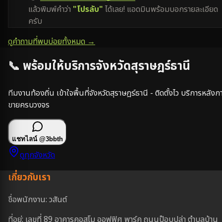
แล้วพิมพ์คำว่า
"โปรลับ"
ได้เลย! แอดมินพร้อมบอกรายละเอียด
ครับ
ดูคำถามที่พบบ่อยทั้งหมด →
📞 พร้อมให้บริการจังหวัด
สุราษฎร์ธานี
ทีมงานท้องถิ่น เข้าใจพื้นที่จังหวัด
สุราษฎร์ธานี
- ติดตั้งไว บริการหลังก
ขายครบวงจร
แชทไลน์
@3bbth
ดูทุกจังหวัด
เกี่ยวกับเรา
ชื่อพนักงาน: วสันต์
ที่อยู่: เลขที่ 89 อาคารคอสโม ออฟฟิศ พาร์ค ถนนป๊อบปูล่า ตำบลบ้าน