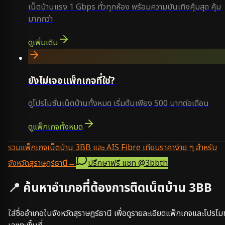
เน็ตบ้านแรง 1 Gbps ทั่วทุกห้อง พร้อมความบันเทิงคุ้มสุด คุ้ม
มากกว่า
ดูเพิ่มเติม
ยังไม่เจอแพ็กเกจที่ใช่?
ดูโปรโมชั่นเน็ตบ้านทั้งหมด เริ่มต้นเพียง 500 บาทต่อเดือน
ดูแพ็กเกจทั้งหมด
รวมแพ็กเกจเน็ตบ้าน 3BB และ AIS Fibre เทียบราคาง่าย ๆ สำหรับ
จังหวัดสุราษฎร์ธานี
→
ปรึกษาฟรี แชท
@3bbth
📍 ค้นหาอำเภอที่ต้องการติดเน็ตบ้าน 3BB
ใส่ชื่ออำเภอในจังหวัด
สุราษฎร์ธานี
เพื่อดูรายละเอียดแพ็กเกจและโปรโมช