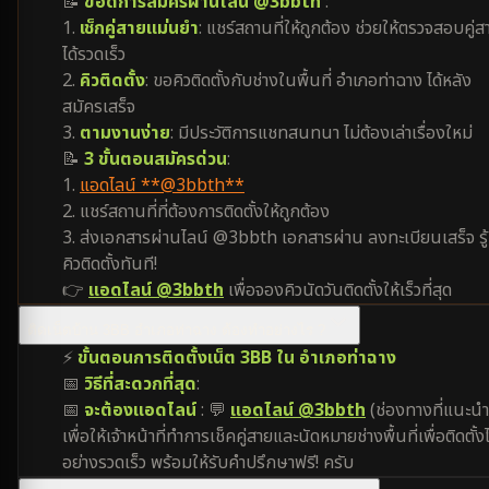
📝
ข้อดีการสมัครผ่านไลน์ @3bbth
:
1.
เช็กคู่สายแม่นยำ
: แชร์สถานที่ให้ถูกต้อง ช่วยให้ตรวจสอบคู่ส
ได้รวดเร็ว
2.
คิวติดตั้ง
: ขอคิวติดตั้งกับช่างในพื้นที่ อำเภอท่าฉาง ได้หลัง
สมัครเสร็จ
3.
ตามงานง่าย
: มีประวัติการแชทสนทนา ไม่ต้องเล่าเรื่องใหม่
📝
3 ขั้นตอนสมัครด่วน
:
1.
แอดไลน์ **@3bbth**
2. แชร์สถานที่ที่ต้องการติดตั้งให้ถูกต้อง
3. ส่งเอกสารผ่านไลน์ @3bbth เอกสารผ่าน ลงทะเบียนเสร็จ รู้
คิวติดตั้งทันที!
👉
แอดไลน์ @3bbth
เพื่อจองคิวนัดวันติดตั้งให้เร็วที่สุด
ติดเน็ตบ้าน 3BB อำเภอท่าฉาง ต้องทำอย่างไร ?
⚡
ขั้นตอนการติดตั้งเน็ต 3BB ใน อำเภอท่าฉาง
📅
วิธีที่สะดวกที่สุด
:
📅
จะต้องแอดไลน์
: 💬
แอดไลน์ @3bbth
(ช่องทางที่แนะนำ
เพื่อให้เจ้าหน้าที่ทำการเช็คคู่สายและนัดหมายช่างพื้นที่เพื่อติดตั้งไ
อย่างรวดเร็ว พร้อมให้รับคำปรึกษาฟรี! ครับ