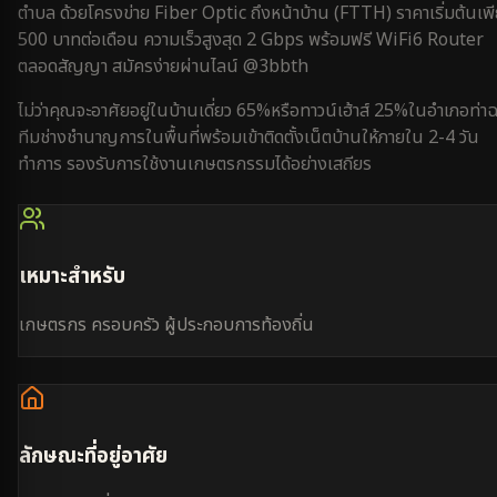
ตำบล
ด้วยโครงข่าย Fiber Optic ถึงหน้าบ้าน (FTTH) ราคาเริ่มต้นเพ
500 บาทต่อเดือน ความเร็วสูงสุด 2 Gbps พร้อมฟรี WiFi6 Router
ตลอดสัญญา สมัครง่ายผ่านไลน์ @3bbth
ไม่ว่าคุณจะอาศัยอยู่ใน
บ้านเดี่ยว 65%
หรือ
ทาวน์เฮ้าส์ 25%
ใน
อำเภอท่า
ทีมช่างชำนาญการในพื้นที่พร้อมเข้าติดตั้งเน็ตบ้านให้ภายใน
2-4 วัน
ทำการ
รองรับการใช้งาน
เกษตรกรรม
ได้อย่างเสถียร
เหมาะสำหรับ
เกษตรกร ครอบครัว ผู้ประกอบการท้องถิ่น
ลักษณะที่อยู่อาศัย