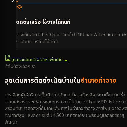
5
ติดตั้งเสร็จ ใช้งานได้ทันที
ช่างเดินสาย Fiber Optic ติดตั้ง ONU และ WiFi6 Router ใช้
งานอินเทอร์เน็ตได้ทันที
ดูรายละเอียดวิธีสมัครเพิ่มเติม →
ทำไมต้องเลือกเรา
จุดเด่นการติดตั้งเน็ตบ้านใน
อำเภอท่าฉาง
การเลือกผู้ให้บริการเน็ตบ้านใน
อำเภอท่าฉาง
ต้องพิจารณาทั้งความเร็ว
ความเสถียร และบริการหลังการขาย เน็ตบ้าน 3BB และ AIS Fibre มา
พร้อมทีมช่างติดตั้งที่คุ้นเคยเส้นทางใน
อำเภอท่าฉาง
สายไฟเบอร์ออพต
คุณภาพสูง และราคาเริ่มต้นที่ 500 บาทต่อเดือน พร้อมดูแลตลอดอายุ
สัญญา