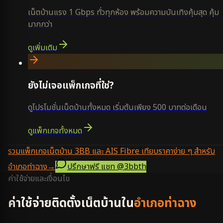
เน็ตบ้านแรง 1 Gbps ทั่วทุกห้อง พร้อมความบันเทิงคุ้มสุด คุ้ม
มากกว่า
ดูเพิ่มเติม
ยังไม่เจอแพ็กเกจที่ใช่?
ดูโปรโมชั่นเน็ตบ้านทั้งหมด เริ่มต้นเพียง 500 บาทต่อเดือน
ดูแพ็กเกจทั้งหมด
รวมแพ็กเกจเน็ตบ้าน 3BB และ AIS Fibre เทียบราคาง่าย ๆ สำหรับ
อำเภอท่าฉาง
→
ปรึกษาฟรี แชท
@3bbth
ค่าใช้จ่ายและเงื่อนไข
ค่าใช้จ่ายติดตั้งเน็ตบ้านใน
อำเภอท่าฉาง