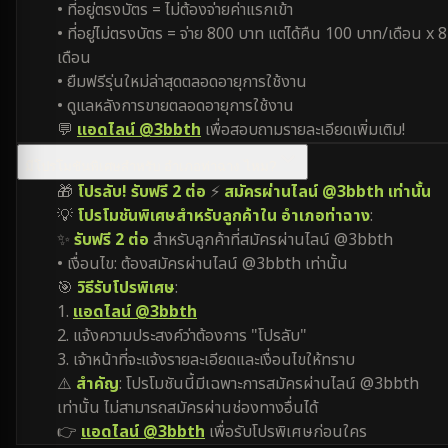
• ที่อยู่ตรงบัตร = ไม่ต้องจ่ายค่าแรกเข้า
• ที่อยู่ไม่ตรงบัตร = จ่าย 800 บาท แต่ได้คืน 100 บาท/เดือน x 8
เดือน
• ยืมฟรีรุ่นใหม่ล่าสุดตลอดอายุการใช้งาน
• ดูแลหลังการขายตลอดอายุการใช้งาน
💬
แอดไลน์ @3bbth
เพื่อสอบถามรายละเอียดเพิ่มเติม!
มีโปรโมชันพิเศษสำหรับ อำเภอท่าฉาง ไหม?
🎁
โปรลับ! รับฟรี 2 ต่อ
⚡
สมัครผ่านไลน์ @3bbth เท่านั้น
💡
โปรโมชันพิเศษสำหรับลูกค้าใน อำเภอท่าฉาง
:
✨
รับฟรี 2 ต่อ
สำหรับลูกค้าที่สมัครผ่านไลน์ @3bbth
• เงื่อนไข: ต้องสมัครผ่านไลน์ @3bbth เท่านั้น
🎯
วิธีรับโปรพิเศษ
:
1.
แอดไลน์ @3bbth
2. แจ้งความประสงค์ว่าต้องการ "โปรลับ"
3. เจ้าหน้าที่จะแจ้งรายละเอียดและเงื่อนไขให้ทราบ
⚠️
สำคัญ
: โปรโมชันนี้มีเฉพาะการสมัครผ่านไลน์ @3bbth
เท่านั้น ไม่สามารถสมัครผ่านช่องทางอื่นได้
👉
แอดไลน์ @3bbth
เพื่อรับโปรพิเศษก่อนใคร