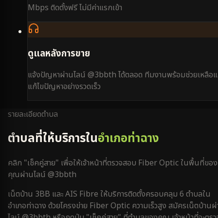
Mbps ติดตั้งฟรี ไม่มีค่าแรกเข้า
ดูแลหลังการขาย
แจ้งปัญหาผ่านไลน์ @3bbth ได้ตลอด ทีมงานพร้อมช่วยเหลือแ
แก้ไขปัญหาอย่างรวดเร็ว
รายละเอียดตำบล
ตำบลที่ให้บริการใน
อำเภอท่าฉาง
คลิก "เช็คคู่สาย" เพื่อให้เจ้าหน้าที่ตรวจสอบ Fiber Optic ในพื้นที่ของ
คุณผ่านไลน์ @3bbth
เน็ตบ้าน 3BB และ AIS Fibre ให้บริการติดตั้งครอบคลุม
6
ตำบลใน
อำเภอท่าฉาง
ด้วยโครงข่าย Fiber Optic ความเร็วสูง สมัครเน็ตบ้านผ
ไลน์ @3bbth หรือกดปุ่ม "เช็คคู่สาย" ที่ตำบลของคุณ เจ้าหน้าที่จะตรว