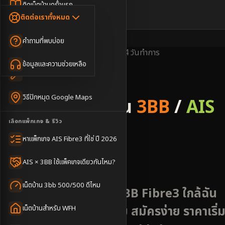
Dongle เน็ตสำรอง
ติดเน็ตบ้านครั้งแรก
🇹🇭
🇬🇧
ติดต่อเราทั้งหมด
เน็ตบ้าน + Netflix
WiFi Router 6
ค่าแรกเข้าเน็ตบ้าน
คำถามที่พบบ่อย
เน็ตบ้าน + บริการเสริม
Mesh WiFi
ติดเน็ตคอนโด อพาร์เมนท์
พื้นที่ให้บริการ
ครอบคลุมดี
ติดตั้งไว
2-4 วันทำการ
เน็ตบ้านแรงทุกชั้น
ข้อมูลและความช่วยเหลือ
WiFi Router 7
เทคนิคขอคิวช่างได้ไว
3BB & AIS Fibre
เน็ตบ้าน Super Mesh
วิธีปักหมุด Google Maps
รับติดตั้งเน็ตบ้าน
3BB
/
AIS
เน็ตบ้าน + เน็ตสำรอง
เลือกแพ็กเกจ & รีวิว
Fibre
เน็ตบ้าน + กล้องวงจรปิด
หาแพ็กเกจ AIS Fibre3 ที่ใช่ ปี 2026
อำเภอท่าฉาง
เน็ตบ้านประกันภัย
AIS × 3BB ใช้แพ็คเกจเดียวกันไหม?
เน็ตบ้าน 3bb 500/500 ดีไหม
บริการติดตั้งเน็ต AIS 3BB Fibre3 ใกล้ฉัน
พื้นที่ท่าฉาง เกษตรกรรม สมัครง่าย ราคาเริ่
เน็ตบ้านสำหรับ WFH