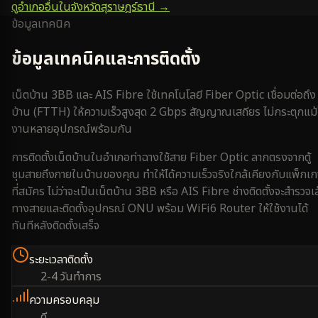
ดูอำเภออื่นในจังหวัด
สุราษฎร์ธานี
→
ข้อมูลเทคนิค
ข้อมูลเทคนิคและการติดตั้ง
เน็ตบ้าน 3BB และ AIS Fibre ใช้เทคโนโลยี Fiber Optic เชื่อมต่อถึง
บ้าน (FTTH) ให้ความเร็วสูงสุด 2 Gbps สัญญาณเสถียร ไม่กระตุกแม้
งานหลายอุปกรณ์พร้อมกัน
การติดตั้งเน็ตบ้านใน
อำเภอท่าฉาง
ใช้สาย Fiber Optic ลากตรงจากตู้
ชุมสายถึงภายในบ้านของคุณ ทำให้ได้ความเร็วจริงใกล้เคียงกับแพ็กเ
ที่สมัคร ไม่ว่าจะเป็นเน็ตบ้าน 3BB หรือ AIS Fibre ช่างติดตั้งจะสำรวจเ
ทางสายและติดตั้งอุปกรณ์ ONU พร้อม WiFi6 Router ให้ใช้งานได้
ทันทีหลังติดตั้งเสร็จ
ระยะเวลาติดตั้ง
2-4 วันทำการ
ความครอบคลุม
ดี