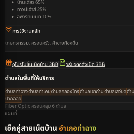
บ้านเดี่ยว 65%
ทาวน์เฮ้าส์ 25%
อพาร์ทเมนท์ 10%
การใช้งานหลัก
เกษตรกรรม, ครอบครัว, ค้าขายท้องถิ่น
ดูโปรโมชั่นเน็ตบ้าน 3BB
วิธีขอติดตั้งเน็ต 3BB
ตำบลในพื้นที่ให้บริการ
ตำบลท่าฉาง
ตำบลท่าเคย
ตำบลคลองไทร
ตำบลเขาถ่าน
ตำบลเสวียด
ตำ
ปากฉลุย
Fiber Optic ครอบคลุม
6 ตำบล
แผนที่
เช็คคู่สายเน็ตบ้าน
อำเภอท่าฉาง