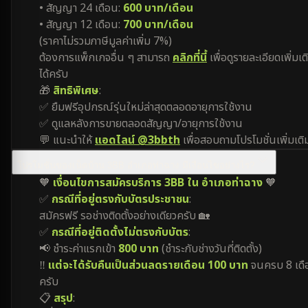
• สัญญา 24 เดือน:
600 บาท/เดือน
• สัญญา 12 เดือน:
700 บาท/เดือน
(ราคาไม่รวมภาษีมูลค่าเพิ่ม 7%)
ต้องการแพ็กเกจอื่น ๆ สามารถ
คลิกที่นี้
เพื่อดูรายละเอียดเพิ่มเต
ได้ครับ
🎁
สิทธิพิเศษ
:
✅ ยืมฟรีอุปกรณ์รุ่นใหม่ล่าสุดตลอดอายุการใช้งาน
✅ ดูแลหลังการขายตลอดสัญญา/อายุการใช้งาน
💬 แนะนำให้
แอดไลน์ @3bbth
เพื่อสอบถามโปรโมชั่นเพิ่มเติ
โปรโมชั่นของเน็ตบ้าน 3BB อำเภอท่าฉาง มีเงื่อนไขอย่างไร?
🧡
เงื่อนไขการสมัครบริการ 3BB ใน อำเภอท่าฉาง
🧡
✅
กรณีที่อยู่ตรงกับบัตรประชาชน
:
สมัครฟรี รอช่างติดตั้งอย่างเดียวครับ 🏡
✅
กรณีที่อยู่ติดตั้งไม่ตรงกับบัตร
:
📢 ชำระค่าแรกเข้า
800 บาท
(ชำระกับช่างวันที่ติดตั้ง)
‼️
แต่จะได้รับคืนเป็นส่วนลดรายเดือน 100 บาท
จนครบ 8 เดื
ครับ
📋
สรุป
: