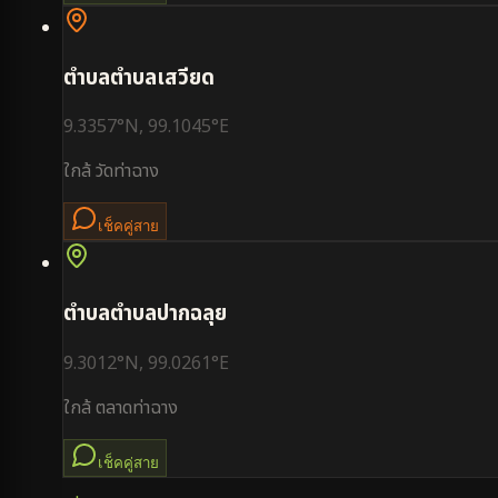
ตำบล
ตำบลเสวียด
9.3357
°N,
99.1045
°E
ใกล้
วัดท่าฉาง
เช็คคู่สาย
ตำบล
ตำบลปากฉลุย
9.3012
°N,
99.0261
°E
ใกล้
ตลาดท่าฉาง
เช็คคู่สาย