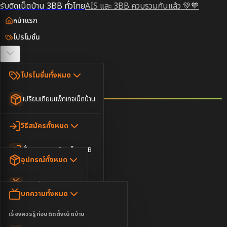
รับติดเน็ตบ้าน 3BB ทั่วไทย
AIS และ 3BB ควบรวมกันแล้ว 💚🧡
หน้าแรก
โปรโมชั่น
ตรวจสอบพื้นที่
โปรโมชั่นทั้งหมด
วิธีสมัคร
เปรียบเทียบแพ็กเกจเน็ตบ้าน
ยอดนิยม
อุปกรณ์
วิธีสมัครทั้งหมด
เน็ตบ้านอย่างเดียว
ขั้นตอนการสมัครเน็ต 3BB
บทความ
เน็ตบ้าน Super Fast
อุปกรณ์ทั้งหมด
3BB ใกล้ฉัน
เน็ตบ้าน 2Gbps
AIS Play Box
ข่าวสาร
บทความทั้งหมด
ติดต่อเรา
IP Camera
ความบันเทิง
เรื่องควรรู้ก่อนติดตั้งเน็ตบ้าน
เน็ตบ้านพร้อมกล่องทีวี