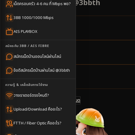
ต้น 500 บาท แอดไลน์ @3bbth
เน็ตครอบครัว 4-6 คน กี่ Mbps พอ?
3BB 1000/1000 Mbps
6
ตำบล
AIS PLAYBOX
ครอบคลุมพื้นที่
สมัครกับ 3BB / AIS FIBRE
2-4
วันทำการ
สมัครเน็ตบ้านออนไลน์ผ่านไลน์
นัดช่างติดตั้ง
ข้อดีสมัครเน็ตบ้านผ่านไลน์ @3bbth
500
บาท/เดือน
ราคาเริ่มต้น
ความรู้ & เคล็ดลับการใช้งาน
วางเราเตอร์ตรงไหนดี?
ดูแพ็กเกจทั้งหมด
แชทไลน์ @3bbth
Upload/Download คืออะไร?
FTTH / Fiber Optic คืออะไร?