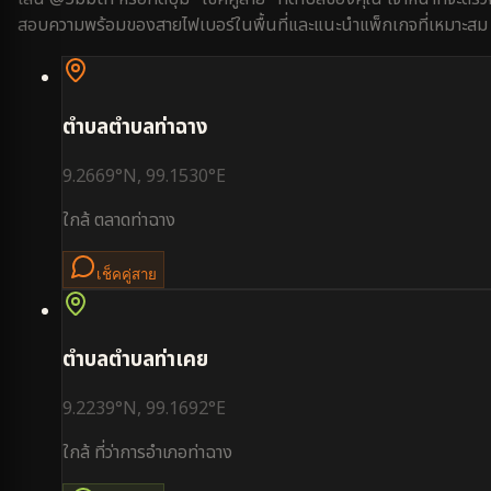
สอบความพร้อมของสายไฟเบอร์ในพื้นที่และแนะนำแพ็กเกจที่เหมาะสม
ตำบล
ตำบลท่าฉาง
9.2669
°N,
99.1530
°E
ใกล้
ตลาดท่าฉาง
เช็คคู่สาย
ตำบล
ตำบลท่าเคย
9.2239
°N,
99.1692
°E
ใกล้
ที่ว่าการอำเภอท่าฉาง