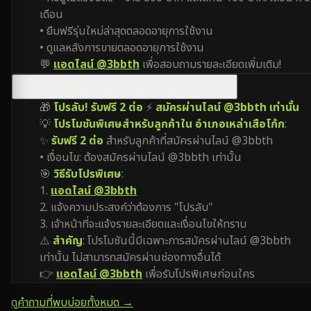
เดือน
• ยืมฟรีรุ่นใหม่ล่าสุดตลอดอายุการใช้งาน
• ดูแลหลังการขายตลอดอายุการใช้งาน
💬
แอดไลน์ @3bbth
เพื่อสอบถามรายละเอียดเพิ่มเติม!
มีโปรโมชันพิเศษสำหรับ อำเภอเหล่าเสือโก้ก ไหม?
🎁
โปรลับ! รับฟรี 2 ต่อ
⚡
สมัครผ่านไลน์ @3bbth เท่านั้น
💡
โปรโมชันพิเศษสำหรับลูกค้าใน อำเภอเหล่าเสือโก้ก
:
✨
รับฟรี 2 ต่อ
สำหรับลูกค้าที่สมัครผ่านไลน์ @3bbth
• เงื่อนไข: ต้องสมัครผ่านไลน์ @3bbth เท่านั้น
🎯
วิธีรับโปรพิเศษ
:
1.
แอดไลน์ @3bbth
2. แจ้งความประสงค์ว่าต้องการ "โปรลับ"
3. เจ้าหน้าที่จะแจ้งรายละเอียดและเงื่อนไขให้ทราบ
⚠️
สำคัญ
: โปรโมชันนี้มีเฉพาะการสมัครผ่านไลน์ @3bbth
เท่านั้น ไม่สามารถสมัครผ่านช่องทางอื่นได้
👉
แอดไลน์ @3bbth
เพื่อรับโปรพิเศษก่อนใคร
ดูคำถามที่พบบ่อยทั้งหมด →