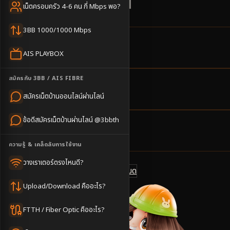
ตลาดชุมชน เหมาะ WFH
เน็ตครอบครัว 4-6 คน กี่ Mbps พอ?
3BB 1000/1000 Mbps
4
ตำบล
AIS PLAYBOX
ครอบคลุมพื้นที่
สมัครกับ 3BB / AIS FIBRE
2-4
วันทำการ
สมัครเน็ตบ้านออนไลน์ผ่านไลน์
นัดช่างติดตั้ง
ข้อดีสมัครเน็ตบ้านผ่านไลน์ @3bbth
500
บาท/เดือน
ราคาเริ่มต้น
ความรู้ & เคล็ดลับการใช้งาน
วางเราเตอร์ตรงไหนดี?
ดูแพ็กเกจทั้งหมด
แชทไลน์ @3bbth
Upload/Download คืออะไร?
FTTH / Fiber Optic คืออะไร?