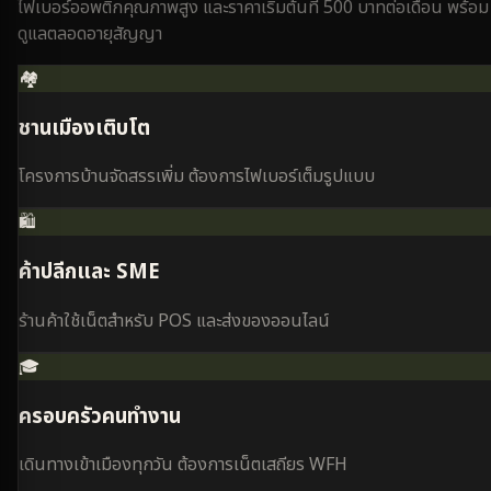
ไฟเบอร์ออพติกคุณภาพสูง และราคาเริ่มต้นที่ 500 บาทต่อเดือน พร้อม
ดูแลตลอดอายุสัญญา
🏘️
ชานเมืองเติบโต
โครงการบ้านจัดสรรเพิ่ม ต้องการไฟเบอร์เต็มรูปแบบ
🛍️
ค้าปลีกและ SME
ร้านค้าใช้เน็ตสำหรับ POS และส่งของออนไลน์
🎓
ครอบครัวคนทำงาน
เดินทางเข้าเมืองทุกวัน ต้องการเน็ตเสถียร WFH