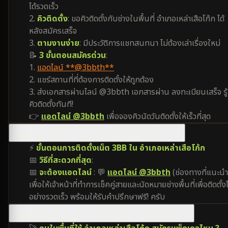
ได้รวดเร็ว
2.
คิวติดตั้ง
: ขอคิวติดตั้งกับช่างในพื้นที่ อำเภอเหล่าเสือโก้ก ได้
หลังสมัครเสร็จ
3.
ตามงานง่าย
: มีประวัติการแชทสนทนา ไม่ต้องเล่าเรื่องใหม่
📝
3 ขั้นตอนสมัครด่วน
:
1.
แอดไลน์ **@3bbth**
2. แชร์สถานที่ที่ต้องการติดตั้งให้ถูกต้อง
3. ส่งเอกสารผ่านไลน์ @3bbth เอกสารผ่าน ลงทะเบียนเสร็จ รู้
คิวติดตั้งทันที!
👉
แอดไลน์ @3bbth
เพื่อจองคิวนัดวันติดตั้งให้เร็วที่สุด
ติดเน็ตบ้าน 3BB อำเภอเหล่าเสือโก้ก ต้องทำอย่างไร ?
⚡
ขั้นตอนการติดตั้งเน็ต 3BB ใน อำเภอเหล่าเสือโก้ก
📅
วิธีที่สะดวกที่สุด
:
📅
จะต้องแอดไลน์
: 💬
แอดไลน์ @3bbth
(ช่องทางที่แนะนำ
เพื่อให้เจ้าหน้าที่ทำการเช็คคู่สายและนัดหมายช่างพื้นที่เพื่อติดตั้งไ
อย่างรวดเร็ว พร้อมให้รับคำปรึกษาฟรี! ครับ
เน็ตบ้าน 3BB ใน อำเภอเหล่าเสือโก้ก มีความเร็วเท่าไหร่?