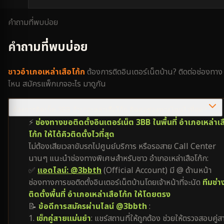
คำถามที่พบบ่อย
คำถามที่พบบ่อย
ชาว
อำเภอเหล่าเสือโก้ก
ต้องการติดอินเตอร์เน็ตบ้าน? ติดต่อช่องทาง
ไหน สมัครแพ็กเกจอะไร มาดูกัน
ต้องการติดเน็ต 3BB อำเภอเหล่าเสือโก้ก ติดต่อช่องทางไหนไวที่สุด?
⚡
ช่องทางขอติดตั้งอินเตอร์เน็ต 3BB ในพื้นที่ อำเภอเหล่าเส
โก้ก ให้ได้คิวติดตั้งไวที่สุด
ไม่ต้องเสียเวลาขับรถไปศูนย์บริการ หรือรอสาย Call Center
นานๆ แนะนำช่องทางพิเศษสำหรับชาว อำเภอเหล่าเสือโก้ก:
✅
แอดไลน์: @3bbth
(Official Account) มี @ ด้านหน้า
ช่องทางการขอติดตั้งอินเตอร์เน็ตบ้านโดยเจ้าหน้าที่จะนัด
ทีมช่า
ติดตั้งพื้นที่ อำเภอเหล่าเสือโก้ก ให้โดยตรง
📝
ข้อดีการสมัครผ่านไลน์ @3bbth
:
1.
เช็กคู่สายแม่นยำ
: แชร์สถานที่ให้ถูกต้อง ช่วยให้ตรวจสอบคู่ส