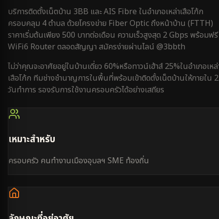
บริการติดตั้งเน็ตบ้าน 3BB และ AIS Fibre ใน
อำเภอเหล่าเสือโก้ก
ครอบคลุม
4 ตำบล
ด้วยโครงข่าย Fiber Optic ถึงหน้าบ้าน (FTTH)
ราคาเริ่มต้นเพียง 500 บาทต่อเดือน ความเร็วสูงสุด 2 Gbps พร้อมฟรี
WiFi6 Router ตลอดสัญญา สมัครง่ายผ่านไลน์ @3bbth
ไม่ว่าคุณจะอาศัยอยู่ใน
บ้านเดี่ยว 60%
หรือ
ทาวน์เฮ้าส์ 25%
ใน
อำเภอเหล่
เสือโก้ก
ทีมช่างชำนาญการในพื้นที่พร้อมเข้าติดตั้งเน็ตบ้านให้ภายใน
2
วันทำการ
รองรับการใช้งาน
ครอบครัว
ได้อย่างเสถียร
เหมาะสำหรับ
ครอบครัว คนทำงานเมืองอุบลฯ SME ท้องถิ่น
ลักษณะที่อยู่อาศัย