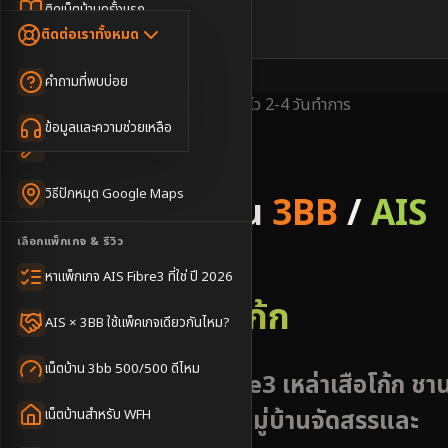
Dongle เน็ตสำรอง
ติดเน็ตบ้านครั้งแรก
🇹🇭
🇬🇧
ติดต่อเราทั้งหมด
เน็ตบ้าน + Netflix
WiFi Router 6
ค่าแรกเข้าเน็ตบ้าน
คำถามที่พบบ่อย
เน็ตบ้าน + บริการเสริม
Mesh WiFi
ติดเน็ตคอนโด อพาร์เมนท์
พื้นที่ให้บริการ
ครอบคลุมดีเยี่ยม
ติดตั้งไว
2-4 วันทำการ
เน็ตบ้านแรงทุกชั้น
ข้อมูลและความช่วยเหลือ
WiFi Router 7
เทคนิคขอคิวช่างได้ไว
3BB & AIS Fibre
เน็ตบ้าน Super Mesh
วิธีปักหมุด Google Maps
รับติดตั้งเน็ตบ้าน
3BB
/
AIS
เน็ตบ้าน + เน็ตสำรอง
เลือกแพ็กเกจ & รีวิว
Fibre
เน็ตบ้าน + กล้องวงจรปิด
หาแพ็กเกจ AIS Fibre3 ที่ใช่ ปี 2026
อำเภอเหล่าเสือโก้ก
เน็ตบ้านประกันภัย
AIS × 3BB ใช้แพ็คเกจเดียวกันไหม?
เน็ตบ้าน 3bb 500/500 ดีไหม
เน็ตบ้าน 3BB AIS Fibre3 เหล่าเสือโก้ก ชา
เมืองอุบลฯ ครอบคลุมหมู่บ้านจัดสรรและ
เน็ตบ้านสำหรับ WFH