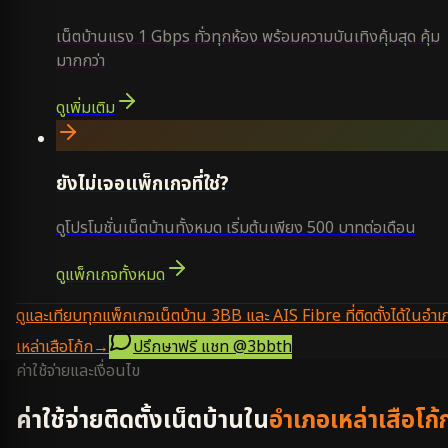
เน็ตบ้านแรง 1 Gbps ทั่วทุกห้อง พร้อมความบันเทิงคุ้มสุด คุ้ม
มากกว่า
ดูเพิ่มเติม
ยังไม่เจอแพ็กเกจที่ใช่?
ดูโปรโมชั่นเน็ตบ้านทั้งหมด เริ่มต้นเพียง 500 บาทต่อเดือน
ดูแพ็กเกจทั้งหมด
ดูและเทียบทุกแพ็กเกจเน็ตบ้าน 3BB และ AIS Fibre ที่ติดตั้งได้ในอำเ
เหล่าเสือโก้ก
→
ปรึกษาฟรี แชท
@3bbth
ค่าใช้จ่ายและเงื่อนไข
ค่าใช้จ่ายติดตั้งเน็ตบ้านใน
อำเภอเหล่าเสือโก้