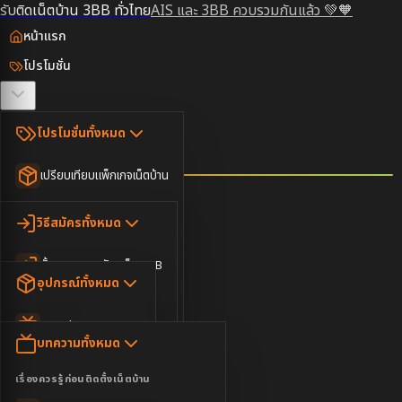
รับติดเน็ตบ้าน 3BB ทั่วไทย
AIS และ 3BB ควบรวมกันแล้ว 💚🧡
หน้าแรก
โปรโมชั่น
ตรวจสอบพื้นที่
โปรโมชั่นทั้งหมด
วิธีสมัคร
เปรียบเทียบแพ็กเกจเน็ตบ้าน
ยอดนิยม
อุปกรณ์
วิธีสมัครทั้งหมด
เน็ตบ้านอย่างเดียว
ขั้นตอนการสมัครเน็ต 3BB
บทความ
เน็ตบ้าน Super Fast
อุปกรณ์ทั้งหมด
3BB ใกล้ฉัน
เน็ตบ้าน 2Gbps
AIS Play Box
ข่าวสาร
บทความทั้งหมด
ติดต่อเรา
IP Camera
ความบันเทิง
เรื่องควรรู้ก่อนติดตั้งเน็ตบ้าน
เน็ตบ้านพร้อมกล่องทีวี