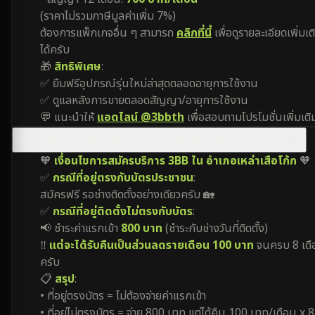
(ราคาไม่รวมภาษีมูลค่าเพิ่ม 7%)
ต้องการแพ็กเกจอื่น ๆ สามารถ
คลิกที่นี้
เพื่อดูรายละเอียดเพิ่มเต
ได้ครับ
🎁
สิทธิพิเศษ
:
✅ ยืมฟรีอุปกรณ์รุ่นใหม่ล่าสุดตลอดอายุการใช้งาน
✅ ดูแลหลังการขายตลอดสัญญา/อายุการใช้งาน
💬 แนะนำให้
แอดไลน์ @3bbth
เพื่อสอบถามโปรโมชั่นเพิ่มเติ
โปรโมชั่นของเน็ตบ้าน 3BB อำเภอเหล่าเสือโก้ก มีเงื่อนไขอย่างไร?
🧡
เงื่อนไขการสมัครบริการ 3BB ใน อำเภอเหล่าเสือโก้ก
🧡
✅
กรณีที่อยู่ตรงกับบัตรประชาชน
:
สมัครฟรี รอช่างติดตั้งอย่างเดียวครับ 🏡
✅
กรณีที่อยู่ติดตั้งไม่ตรงกับบัตร
:
📢 ชำระค่าแรกเข้า
800 บาท
(ชำระกับช่างวันที่ติดตั้ง)
‼️
แต่จะได้รับคืนเป็นส่วนลดรายเดือน 100 บาท
จนครบ 8 เดื
ครับ
📋
สรุป
:
• ที่อยู่ตรงบัตร = ไม่ต้องจ่ายค่าแรกเข้า
• ที่อยู่ไม่ตรงบัตร = จ่าย 800 บาท แต่ได้คืน 100 บาท/เดือน x 8