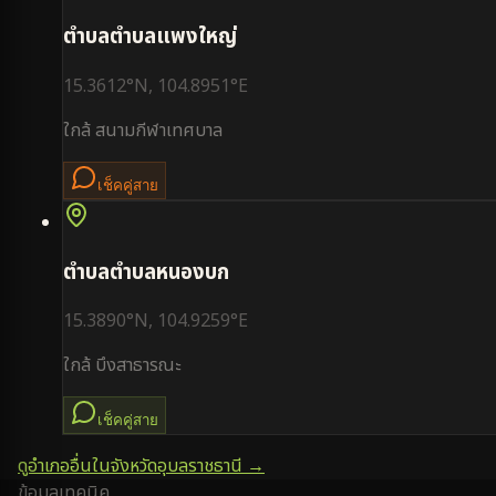
ตำบล
ตำบลแพงใหญ่
15.3612
°N,
104.8951
°E
ใกล้
สนามกีฬาเทศบาล
เช็คคู่สาย
ตำบล
ตำบลหนองบก
15.3890
°N,
104.9259
°E
ใกล้
บึงสาธารณะ
เช็คคู่สาย
ดูอำเภออื่นในจังหวัด
อุบลราชธานี
→
ข้อมูลเทคนิค