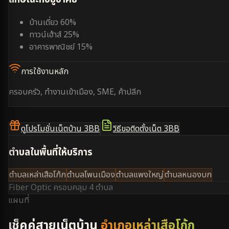
บ้านเดี่ยว 60%
ทาวน์เฮ้าส์ 25%
อาคารพาณิชย์ 15%
การใช้งานหลัก
ครอบครัว, ทำงานเข้าเมือง, SME, ค้าปลีก
ดูโปรโมชั่นเน็ตบ้าน 3BB
วิธีขอติดตั้งเน็ต 3BB
ตำบลในพื้นที่ให้บริการ
ตำบลเหล่าเสือโก้ก
ตำบลโพนเมือง
ตำบลแพงใหญ่
ตำบลหนองบก
Fiber Optic ครอบคลุม
4 ตำบล
แผนที่
เช็คคู่สายเน็ตบ้าน
อำเภอเหล่าเสือโก้ก