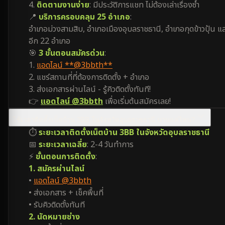
4.
ติดตามงานง่าย
: มีประวัติการแชท ไม่ต้องเล่าเรื่องซ้ำ
📍
บริการครอบคลุม 25 อำเภอ
:
อำเภอม่วงสามสิบ, อำเภอเมืองอุบลราชธานี, อำเภอกุดข้าวปุ้น แ
อีก 22 อำเภอ
🎯
3 ขั้นตอนสมัครด่วน
:
1.
แอดไลน์ **@3bbth**
2. แชร์สถานที่ที่ต้องการติดตั้ง + อำเภอ
3. ส่งเอกสารผ่านไลน์ - รู้คิวติดตั้งทันที!
👉
แอดไลน์ @3bbth
เพื่อเริ่มต้นสมัครเลย!
ใช้เวลาติดตั้งเน็ตบ้าน 3BB ในจังหวัดอุบลราชธานี นานแค่ไหน?
⏱️
ระยะเวลาติดตั้งเน็ตบ้าน 3BB ในจังหวัดอุบลราชธานี
📅
ระยะเวลาเฉลี่ย
: 2-4 วันทำการ
⚡
ขั้นตอนการติดตั้ง
:
1. สมัครผ่านไลน์
•
แอดไลน์ @3bbth
• ส่งเอกสาร + เช็คพื้นที่
• รับคิวติดตั้งทันที
2. นัดหมายช่าง