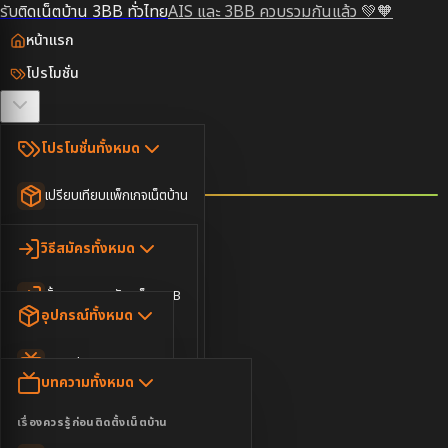
รับติดเน็ตบ้าน 3BB ทั่วไทย
AIS และ 3BB ควบรวมกันแล้ว 💚🧡
หน้าแรก
โปรโมชั่น
ตรวจสอบพื้นที่
โปรโมชั่นทั้งหมด
วิธีสมัคร
เปรียบเทียบแพ็กเกจเน็ตบ้าน
ยอดนิยม
อุปกรณ์
วิธีสมัครทั้งหมด
เน็ตบ้านอย่างเดียว
ขั้นตอนการสมัครเน็ต 3BB
บทความ
เน็ตบ้าน Super Fast
อุปกรณ์ทั้งหมด
3BB ใกล้ฉัน
เน็ตบ้าน 2Gbps
AIS Play Box
ข่าวสาร
บทความทั้งหมด
ติดต่อเรา
IP Camera
ความบันเทิง
เรื่องควรรู้ก่อนติดตั้งเน็ตบ้าน
เน็ตบ้านพร้อมกล่องทีวี