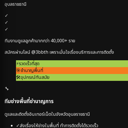
อุบลราชธานี
✓
✓
✓
ทีมงานดูแลลูกค้ามากกว่า
40,000+
ราย
สมัครผ่านไลน์ @3bbth เพราะมั่นใจเรื่องบริการและการติดตั้ง
⚡
รวดเร็วที่สุด
🎯
ชำนาญพื้นที่
🛠️
อุปกรณ์ทันสมัย
🔧
ทีมช่างพื้นที่ชำนาญการ
ดูแลและติดตั้งอินเทอร์เน็ตในจังหวัด
อุบลราชธานี
✓
ส่งเรื่องให้ช่างในพื้นที่ ทำการติดตั้งได้รวดเร็ว