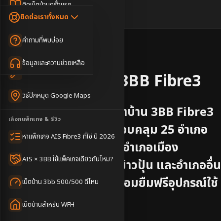
Dongle เน็ตสำรอง
ติดเน็ตบ้านครั้งแรก
🇹🇭
🇬🇧
ติดต่อเราทั้งหมด
เน็ตบ้าน + Netflix
WiFi Router 6
ค่าแรกเข้าเน็ตบ้าน
คำถามที่พบบ่อย
เน็ตบ้าน + บริการเสริม
Mesh WiFi
ติดเน็ตคอนโด อพาร์เมนท์
📍
จังหวัด
อุบลราชธานี
เน็ตบ้านแรงทุกชั้น
ข้อมูลและความช่วยเหลือ
WiFi Router 7
เทคนิคขอคิวช่างได้ไว
รับติดตั้งเน็ตบ้าน
3BB Fibre3
เน็ตบ้าน Super Mesh
วิธีปักหมุด Google Maps
เน็ตบ้าน + เน็ตสำรอง
บริการติดตั้งอินเทอร์เน็ตบ้าน 3BB Fibre3
เลือกแพ็กเกจ & รีวิว
จังหวัด
อุบลราชธานี
ครอบคลุม
25
อำเภอ
เน็ตบ้าน + กล้องวงจรปิด
หาแพ็กเกจ AIS Fibre3 ที่ใช่ ปี 2026
เช่น
อำเภอม่วงสามสิบ, อำเภอเมือง
เน็ตบ้านประกันภัย
AIS × 3BB ใช้แพ็คเกจเดียวกันไหม?
อุบลราชธานี, อำเภอกุดข้าวปุ้น
และอำเภออื่น
ๆ
ติดตั้งฟรีทุกอำเภอ พร้อมยืมฟรีอุปกรณ์ใช้
เน็ตบ้าน 3bb 500/500 ดีไหม
งานตลอดอายุการใช้งาน
เน็ตบ้านสำหรับ WFH