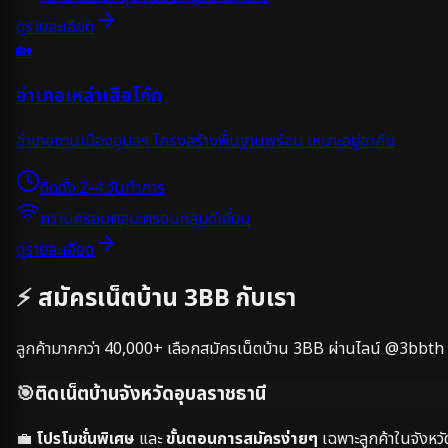
ดูรายละเอียด
🏡
อำเภอเหล่าเสือโก้ก
อำเภอชานเมืองอุบลฯ โครงสร้างพื้นฐานพร้อม เหมาะอยู่อาศัย
ติดตั้ง:
2-4 วันทำการ
ความครอบคลุม:
ครอบคลุมดีเยี่ยม
ดูรายละเอียด
⚡ สมัครเน็ตบ้าน 3BB กับเรา
ลูกค้ามากกว่า
40,000+
เลือกสมัครเน็ตบ้าน 3BB ผ่านไลน์ @3bbth
🎯
ติดเน็ตบ้านจังหวัด
อุบลราชธานี
💼
โปรโมชั่นพิเศษ
และ
ขั้นตอนการสมัครง่ายๆ
เฉพาะลูกค้าในจังหวั