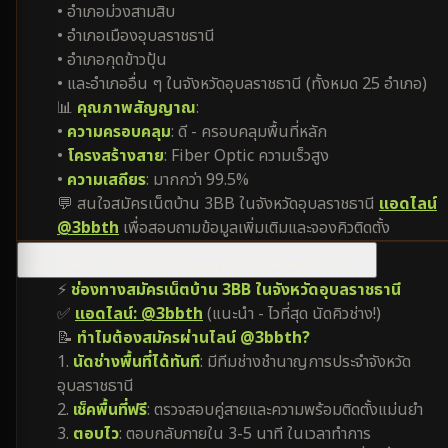
• อำเภอม่วงสามสิบ
• อำเภอเมืองอุบลราชธานี
• อำเภอกุดข้าวปุ้น
• และอำเภออื่น ๆ ในจังหวัดอุบลราชธานี (ทั้งหมด 25 อำเภอ)
📊
คุณภาพสัญญาณ
:
•
ความครอบคลุม
: ดี - ครอบคลุมพื้นที่หลัก
•
โครงสร้างสาย
: Fiber Optic ความเร็วสูง
•
ความเสถียร
: มากกว่า 99.5%
💬 สนใจสมัครเน็ตบ้าน 3BB ในจังหวัดอุบลราชธานี
แอดไลน์
@3bbth
เพื่อสอบถามข้อมูลเพิ่มเติมและจองคิวติดตั้ง
สมัครเน็ตบ้าน 3BB ในจังหวัดอุบลราชธานี ติดต่อที่ไหน?
⚡
ช่องทางสมัครเน็ตบ้าน 3BB ในจังหวัดอุบลราชธานี
✅
แอดไลน์: @3bbth
(แนะนำ - ไวที่สุด นัดคิวช่าง!)
📝
ทำไมต้องสมัครผ่านไลน์ @3bbth?
1.
นัดช่างพื้นที่ได้ทันที
: มีทีมช่างชำนาญการประจำจังหวัด
อุบลราชธานี
2.
เช็คพื้นที่ฟรี
: ตรวจสอบคู่สายและความพร้อมติดตั้งแม่นยำ
3.
ตอบไว
: ตอบกลับภายใน 3-5 นาที ในเวลาทำการ