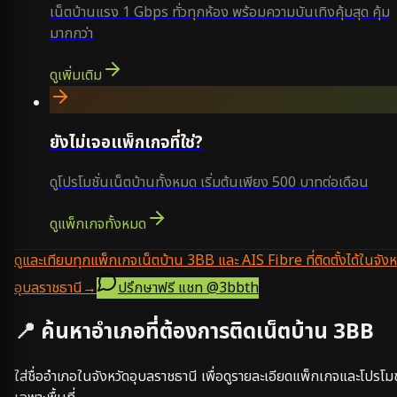
เน็ตบ้านแรง 1 Gbps ทั่วทุกห้อง พร้อมความบันเทิงคุ้มสุด คุ้ม
มากกว่า
ดูเพิ่มเติม
ยังไม่เจอแพ็กเกจที่ใช่?
ดูโปรโมชั่นเน็ตบ้านทั้งหมด เริ่มต้นเพียง 500 บาทต่อเดือน
ดูแพ็กเกจทั้งหมด
ดูและเทียบทุกแพ็กเกจเน็ตบ้าน 3BB และ AIS Fibre ที่ติดตั้งได้ในจังห
อุบลราชธานี
→
ปรึกษาฟรี แชท
@3bbth
📍 ค้นหาอำเภอที่ต้องการติดเน็ตบ้าน 3BB
ใส่ชื่ออำเภอในจังหวัด
อุบลราชธานี
เพื่อดูรายละเอียดแพ็กเกจและโปรโมช