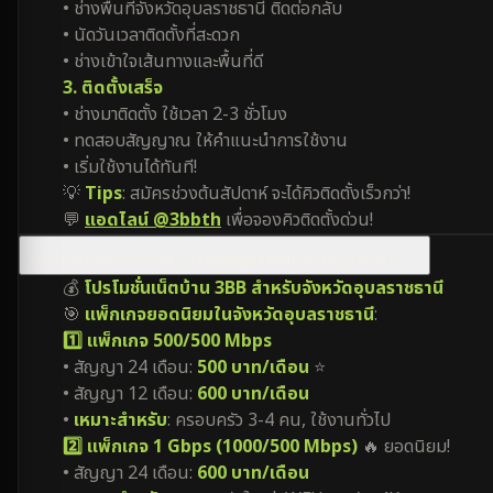
• ช่างพื้นที่จังหวัดอุบลราชธานี ติดต่อกลับ
• นัดวันเวลาติดตั้งที่สะดวก
• ช่างเข้าใจเส้นทางและพื้นที่ดี
3. ติดตั้งเสร็จ
• ช่างมาติดตั้ง ใช้เวลา 2-3 ชั่วโมง
• ทดสอบสัญญาณ ให้คำแนะนำการใช้งาน
• เริ่มใช้งานได้ทันที!
💡
Tips
: สมัครช่วงต้นสัปดาห์ จะได้คิวติดตั้งเร็วกว่า!
💬
แอดไลน์ @3bbth
เพื่อจองคิวติดตั้งด่วน!
โปรโมชั่นเน็ตบ้าน 3BB ในจังหวัดอุบลราชธานี มีอะไรบ้าง?
💰
โปรโมชั่นเน็ตบ้าน 3BB สำหรับจังหวัดอุบลราชธานี
🎯
แพ็กเกจยอดนิยมในจังหวัดอุบลราชธานี
:
1️⃣ แพ็กเกจ 500/500 Mbps
• สัญญา 24 เดือน:
500 บาท/เดือน
⭐
• สัญญา 12 เดือน:
600 บาท/เดือน
•
เหมาะสำหรับ
: ครอบครัว 3-4 คน, ใช้งานทั่วไป
2️⃣ แพ็กเกจ 1 Gbps (1000/500 Mbps)
🔥 ยอดนิยม!
• สัญญา 24 เดือน:
600 บาท/เดือน