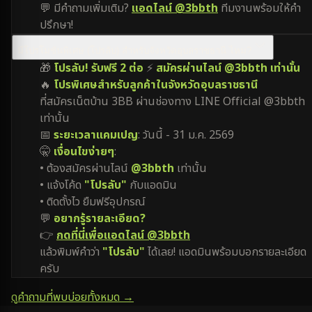
💬 มีคำถามเพิ่มเติม?
แอดไลน์ @3bbth
ทีมงานพร้อมให้คำ
ปรึกษา!
มีโปรโมชันพิเศษ (โปรลับ) สำหรับจังหวัดอุบลราชธานี ไหม?
🎁
โปรลับ! รับฟรี 2 ต่อ
⚡
สมัครผ่านไลน์ @3bbth เท่านั้น
🔥
โปรพิเศษสำหรับลูกค้าในจังหวัดอุบลราชธานี
ที่สมัครเน็ตบ้าน 3BB ผ่านช่องทาง LINE Official @3bbth
เท่านั้น
📅
ระยะเวลาแคมเปญ
: วันนี้ - 31 ม.ค. 2569
🤫
เงื่อนไขง่ายๆ
:
• ต้องสมัครผ่านไลน์
@3bbth
เท่านั้น
• แจ้งโค้ด
"โปรลับ"
กับแอดมิน
• ติดตั้งไว ยืมฟรีอุปกรณ์
💬
อยากรู้รายละเอียด?
👉
กดที่นี่เพื่อแอดไลน์ @3bbth
แล้วพิมพ์คำว่า
"โปรลับ"
ได้เลย! แอดมินพร้อมบอกรายละเอียด
ครับ
ดูคำถามที่พบบ่อยทั้งหมด →