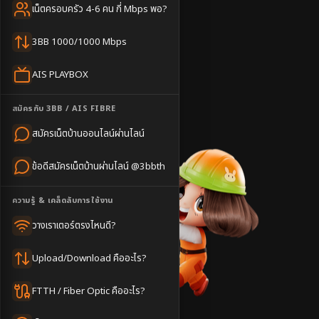
ครอบคลุมดีเยี่ยม
เน็ตครอบครัว 4-6 คน กี่ Mbps พอ?
⚡
ติดตั้งไว 1-3 วัน
3BB 1000/1000 Mbps
แชทไลน์ @3bbth
AIS PLAYBOX
ติดตั้งฟรี
ชำนาญพื้นที่
สมัครกับ 3BB / AIS FIBRE
บริการไว
สมัครเน็ตบ้านออนไลน์ผ่านไลน์
ข้อดีสมัครเน็ตบ้านผ่านไลน์ @3bbth
ความรู้ & เคล็ดลับการใช้งาน
วางเราเตอร์ตรงไหนดี?
Upload/Download คืออะไร?
FTTH / Fiber Optic คืออะไร?