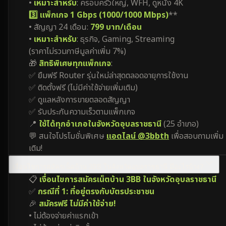
•
เหมาะสำหรับ
: ครอบครัวใหญ่, WFH, ดูหนัง 4K
3️⃣ แพ็กเกจ 1 Gbps (1000/1000 Mbps)
**
• สัญญา 24 เดือน:
799 บาท/เดือน
•
เหมาะสำหรับ
: ธุรกิจ, Gaming, Streaming
(ราคาไม่รวมภาษีมูลค่าเพิ่ม 7%)
🎁
สิทธิพิเศษทุกแพ็กเกจ
:
✅ ยืมฟรี Router รุ่นใหม่ล่าสุดตลอดอายุการใช้งาน
✅ ติดตั้งฟรี (ไม่มีค่าใช้จ่ายเพิ่มเติม)
✅ ดูแลหลังการขายตลอดสัญญา
✅ รับประกันความเร็วตามแพ็กเกจ
📍
ใช้ได้ทุกอำเภอในจังหวัดอุบลราชธานี
(25 อำเภอ)
💬 สนใจโปรโมชั่นพิเศษ
แอดไลน์ @3bbth
เพื่อสอบถามเพิ่ม
เติม!
เงื่อนไขการสมัครเน็ตบ้าน 3BB ในจังหวัดอุบลราชธานี มีอะไรบ้าง?
📋
เงื่อนไขการสมัครเน็ตบ้าน 3BB ในจังหวัดอุบลราชธานี
✅
กรณีที่ 1: ที่อยู่ตรงกับบัตรประชาชน
🎉
สมัครฟรี ไม่มีค่าใช้จ่าย!
• ไม่ต้องจ่ายค่าแรกเข้า