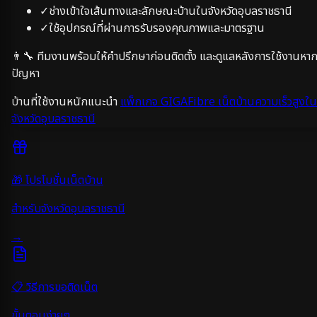
✓
ช่างเข้าใจเส้นทางและลักษณะบ้านในจังหวัด
อุบลราชธานี
✓
ใช้อุปกรณ์ที่ผ่านการรับรองคุณภาพและมาตรฐาน
👨‍🔧 ทีมงานพร้อมให้คำปรึกษาก่อนติดตั้ง และดูแลหลังการใช้งานหาก
ปัญหา
บ้านที่ใช้งานหนักแนะนำ
แพ็กเกจ GIGAFibre เน็ตบ้านความเร็วสูงใน
จังหวัด
อุบลราชธานี
🎁 โปรโมชั่นเน็ตบ้าน
สำหรับจังหวัด
อุบลราชธานี
→
📋 วิธีการขอติดเน็ต
ขั้นตอนง่ายๆ