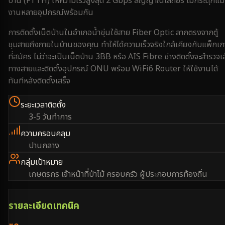
บ้าน (FTTH) ให้ความเร็วสูงสุด 2 Gbps สัญญาณเสถียร ไม่กระตุกแม้
งานหลายอุปกรณ์พร้อมกัน
การติดตั้งเน็ตบ้านใน
อำเภอน้ำขุ่น
ใช้สาย Fiber Optic ลากตรงจากตู้
ชุมสายถึงภายในบ้านของคุณ ทำให้ได้ความเร็วจริงใกล้เคียงกับแพ็กเ
ที่สมัคร ไม่ว่าจะเป็นเน็ตบ้าน 3BB หรือ AIS Fibre ช่างติดตั้งจะสำรวจเ
ทางสายและติดตั้งอุปกรณ์ ONU พร้อม WiFi6 Router ให้ใช้งานได้
ทันทีหลังติดตั้งเสร็จ
ระยะเวลาติดตั้ง
3-5 วันทำการ
ความครอบคลุม
ปานกลาง
กลุ่มเป้าหมาย
เกษตรกร เจ้าหน้าที่ป่าไม้ ครอบครัว ผู้ประกอบการท้องถิ่น
รายละเอียดเทคนิค