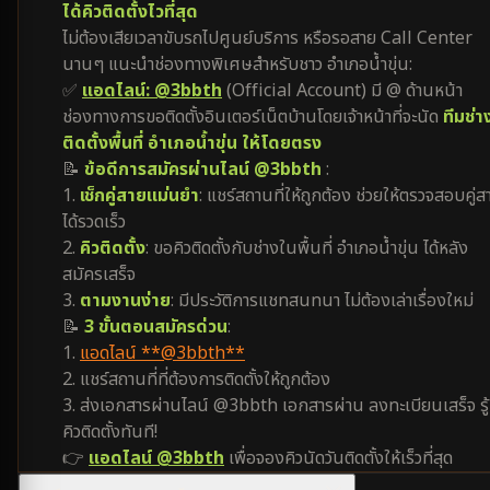
ได้คิวติดตั้งไวที่สุด
ไม่ต้องเสียเวลาขับรถไปศูนย์บริการ หรือรอสาย Call Center
นานๆ แนะนำช่องทางพิเศษสำหรับชาว อำเภอน้ำขุ่น:
✅
แอดไลน์: @3bbth
(Official Account) มี @ ด้านหน้า
ช่องทางการขอติดตั้งอินเตอร์เน็ตบ้านโดยเจ้าหน้าที่จะนัด
ทีมช่า
ติดตั้งพื้นที่ อำเภอน้ำขุ่น ให้โดยตรง
📝
ข้อดีการสมัครผ่านไลน์ @3bbth
:
1.
เช็กคู่สายแม่นยำ
: แชร์สถานที่ให้ถูกต้อง ช่วยให้ตรวจสอบคู่ส
ได้รวดเร็ว
2.
คิวติดตั้ง
: ขอคิวติดตั้งกับช่างในพื้นที่ อำเภอน้ำขุ่น ได้หลัง
สมัครเสร็จ
3.
ตามงานง่าย
: มีประวัติการแชทสนทนา ไม่ต้องเล่าเรื่องใหม่
📝
3 ขั้นตอนสมัครด่วน
:
1.
แอดไลน์ **@3bbth**
2. แชร์สถานที่ที่ต้องการติดตั้งให้ถูกต้อง
3. ส่งเอกสารผ่านไลน์ @3bbth เอกสารผ่าน ลงทะเบียนเสร็จ รู้
คิวติดตั้งทันที!
👉
แอดไลน์ @3bbth
เพื่อจองคิวนัดวันติดตั้งให้เร็วที่สุด