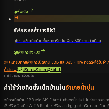
มากกว่า
ดูเพิ่มเติม
ยังไม่เจอแพ็กเกจที่ใช่?
ดูโปรโมชั่นเน็ตบ้านทั้งหมด เริ่มต้นเพียง 500 บาทต่อเดือน
ดูแพ็กเกจทั้งหมด
ดูและเทียบทุกแพ็กเกจเน็ตบ้าน 3BB และ AIS Fibre ที่ติดตั้งได้ในอำเ
น้ำขุ่น
→
ปรึกษาฟรี แชท
@3bbth
ค่าใช้จ่ายและเงื่อนไข
ค่าใช้จ่ายติดตั้งเน็ตบ้านใน
อำเภอน้ำขุ่น
สมัครเน็ตบ้าน 3BB หรือ AIS Fibre ใน
อำเภอน้ำขุ่น
ไม่มีค่าแรกเข้า ติ
ตั้งฟรี พร้อมยืม WiFi6 Router ฟรีตลอดสัญญา ค่าบริการรายเดือนเริ