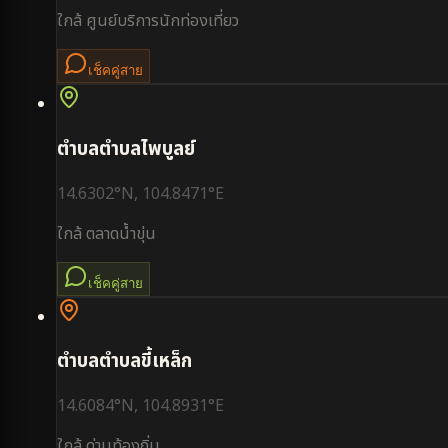
ใกล้
ศูนย์บริการนักท่องเที่ยว
เช็คคู่สาย
ตำบล
ตำบลไพบูลย์
14.6302
°N,
104.8471
°E
ใกล้
ตลาดน้ำขุ่น
เช็คคู่สาย
ตำบล
ตำบลขี้เหล็ก
14.6084
°N,
104.8931
°E
ใกล้
ด่านท้องถิ่น