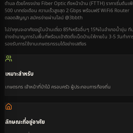
ตำบล
ด้วยโครงข่าย Fiber Optic ถึงหน้าบ้าน (FTTH) ราคาเริ่มต้นเพ
500 บาทต่อเดือน ความเร็วสูงสุด 2 Gbps พร้อมฟรี WiFi6 Router
ตลอดสัญญา สมัครง่ายผ่านไลน์ @3bbth
ไม่ว่าคุณจะอาศัยอยู่ใน
บ้านเดี่ยว 85%
หรือ
อื่นๆ 15%
ใน
อำเภอน้ำขุ่น
ที
ช่างชำนาญการในพื้นที่พร้อมเข้าติดตั้งเน็ตบ้านให้ภายใน
3-5 วันทำกา
รองรับการใช้งาน
เกษตรกรรม
ได้อย่างเสถียร
เหมาะสำหรับ
เกษตรกร เจ้าหน้าที่ป่าไม้ ครอบครัว ผู้ประกอบการท้องถิ่น
ลักษณะที่อยู่อาศัย