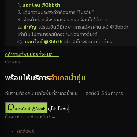
1.
แอดไลน์ @3bbth
2. แจ้งความประสงค์ว่าต้องการ "โปรลับ"
3. เจ้าหน้าที่จะแจ้งรายละเอียดและเงื่อนไขให้ทราบ
⚠️
สำคัญ
: โปรโมชันนี้มีเฉพาะการสมัครผ่านไลน์ @3bbth
เท่านั้น ไม่สามารถสมัครผ่านช่องทางอื่นได้
👉
แอดไลน์ @3bbth
เพื่อรับโปรพิเศษก่อนใคร
ดูคำถามที่พบบ่อยทั้งหมด →
ติดต่อเรา
พร้อมให้บริการ
อำเภอน้ำขุ่น
ทีมงานท้องถิ่น เข้าใจพื้นที่
อำเภอน้ำขุ่น
— ติดตั้ง
3-5 วันทำการ
ดูโปรโมชั่น
แชทไลน์ @3bbth
ต้องการความช่วยเหลือ? →
ติดตั้งฟรี