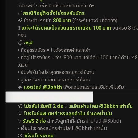
สมัครฟรี รอช่างติดตั้งอย่างเดียวครับ 🏡
✅
กรณีที่อยู่ติดตั้งไม่ตรงกับบัตร
:
📢 ชำระค่าแรกเข้า
800 บาท
(ชำระกับช่างวันที่ติดตั้ง)
‼️
แต่จะได้รับคืนเป็นส่วนลดรายเดือน 100 บาท
จนครบ 8 เดื
ครับ
📋
สรุป
:
• ที่อยู่ตรงบัตร = ไม่ต้องจ่ายค่าแรกเข้า
• ที่อยู่ไม่ตรงบัตร = จ่าย 800 บาท แต่ได้คืน 100 บาท/เดือน x 8
เดือน
• ยืมฟรีรุ่นใหม่ล่าสุดตลอดอายุการใช้งาน
• ดูแลหลังการขายตลอดอายุการใช้งาน
💬
แอดไลน์ @3bbth
เพื่อสอบถามรายละเอียดเพิ่มเติม!
มีโปรโมชันพิเศษสำหรับ อำเภอน้ำขุ่น ไหม?
🎁
โปรลับ! รับฟรี 2 ต่อ
⚡
สมัครผ่านไลน์ @3bbth เท่านั้น
💡
โปรโมชันพิเศษสำหรับลูกค้าใน อำเภอน้ำขุ่น
:
✨
รับฟรี 2 ต่อ
สำหรับลูกค้าที่สมัครผ่านไลน์ @3bbth
• เงื่อนไข: ต้องสมัครผ่านไลน์ @3bbth เท่านั้น
🎯
วิธีรับโปรพิเศษ
: