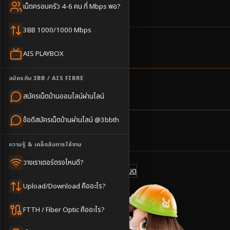
เกษตร ติดตั้ง 3-5 วัน
เน็ตครอบครัว 4-6 คน กี่ Mbps พอ?
3BB 1000/1000 Mbps
4
ตำบล
AIS PLAYBOX
ครอบคลุมพื้นที่
สมัครกับ 3BB / AIS FIBRE
3-5
วันทำการ
สมัครเน็ตบ้านออนไลน์ผ่านไลน์
นัดช่างติดตั้ง
ข้อดีสมัครเน็ตบ้านผ่านไลน์ @3bbth
500
บาท/เดือน
ราคาเริ่มต้น
ความรู้ & เคล็ดลับการใช้งาน
วางเราเตอร์ตรงไหนดี?
ดูแพ็กเกจทั้งหมด
แชทไลน์ @3bbth
Upload/Download คืออะไร?
FTTH / Fiber Optic คืออะไร?