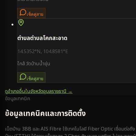
เช็คคู่สาย
ตำบล
ตำบลโคกสะอาด
14.5352
°N,
104.8581
°E
ใกล้
วัดบ้านน้ำขุ่น
เช็คคู่สาย
ดูอำเภออื่นในจังหวัด
อุบลราชธานี
→
ข้อมูลเทคนิค
ข้อมูลเทคนิคและการติดตั้ง
เน็ตบ้าน 3BB และ AIS Fibre ใช้เทคโนโลยี Fiber Optic เชื่อมต่อถึง