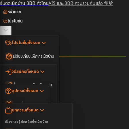
รับติดเน็ตบ้าน 3BB ทั่วไทย
AIS และ 3BB ควบรวมกันแล้ว 💚🧡
หน้าแรก
โปรโมชั่น
ตรวจสอบพื้นที่
โปรโมชั่นทั้งหมด
วิธีสมัคร
เปรียบเทียบแพ็กเกจเน็ตบ้าน
ยอดนิยม
อุปกรณ์
วิธีสมัครทั้งหมด
เน็ตบ้านอย่างเดียว
ขั้นตอนการสมัครเน็ต 3BB
บทความ
เน็ตบ้าน Super Fast
อุปกรณ์ทั้งหมด
3BB ใกล้ฉัน
เน็ตบ้าน 2Gbps
AIS Play Box
ข่าวสาร
บทความทั้งหมด
ติดต่อเรา
IP Camera
ความบันเทิง
เรื่องควรรู้ก่อนติดตั้งเน็ตบ้าน
เน็ตบ้านพร้อมกล่องทีวี