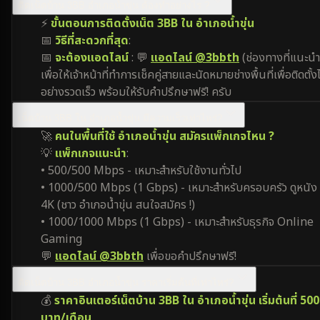
ติดเน็ตบ้าน 3BB อำเภอน้ำขุ่น ต้องทำอย่างไร ?
⚡
ขั้นตอนการติดตั้งเน็ต 3BB ใน อำเภอน้ำขุ่น
📅
วิธีที่สะดวกที่สุด
:
📅
จะต้องแอดไลน์
: 💬
แอดไลน์ @3bbth
(ช่องทางที่แนะนำ
เพื่อให้เจ้าหน้าที่ทำการเช็คคู่สายและนัดหมายช่างพื้นที่เพื่อติดตั้งไ
อย่างรวดเร็ว พร้อมให้รับคำปรึกษาฟรี! ครับ
เน็ตบ้าน 3BB ใน อำเภอน้ำขุ่น มีความเร็วเท่าไหร่?
🚀
คนในพื้นที่ใช้ อำเภอน้ำขุ่น สมัครแพ็กเกจไหน ?
💡
แพ็กเกจแนะนำ
:
• 500/500 Mbps - เหมาะสำหรับใช้งานทั่วไป
• 1000/500 Mbps (1 Gbps) - เหมาะสำหรับครอบครัว ดูหนัง
4K (ชาว อำเภอน้ำขุ่น สนใจสมัคร !)
• 1000/1000 Mbps (1 Gbps) - เหมาะสำหรับธุรกิจ Online
Gaming
💬
แอดไลน์ @3bbth
เพื่อขอคำปรึกษาฟรี!
ติดเน็ตบ้าน 3BB อำเภอน้ำขุ่น ราคาเริ่มต้นที่เท่าไหร่?
💰
ราคาอินเตอร์เน็ตบ้าน 3BB ใน อำเภอน้ำขุ่น เริ่มต้นที่ 500
บาท/เดือน