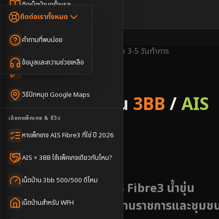
Dongle เน็ตสำรอง
ติดเน็ตบ้านครั้งแรก
🇹🇭
🇬🇧
ติดต่อเราทั้งหมด
เน็ตบ้าน + Netflix
WiFi Router 6
ค่าแรกเข้าเน็ตบ้าน
คำถามที่พบบ่อย
เน็ตบ้าน + บริการเสริม
Mesh WiFi
ติดเน็ตคอนโด อพาร์เมนท์
พื้นที่ให้บริการ
ข้อมูลครอบคลุม
ติดตั้งไว
3-5 วันทำการ
เน็ตบ้านแรงทุกชั้น
ข้อมูลและความช่วยเหลือ
WiFi Router 7
เทคนิคขอคิวช่างได้ไว
3BB & AIS Fibre
เน็ตบ้าน Super Mesh
วิธีปักหมุด Google Maps
รับติดตั้งเน็ตบ้าน
3BB
/
AIS
เน็ตบ้าน + เน็ตสำรอง
เลือกแพ็กเกจ & รีวิว
Fibre
เน็ตบ้าน + กล้องวงจรปิด
หาแพ็กเกจ AIS Fibre3 ที่ใช่ ปี 2026
อำเภอน้ำขุ่น
เน็ตบ้านประกันภัย
AIS × 3BB ใช้แพ็คเกจเดียวกันไหม?
เน็ตบ้าน 3bb 500/500 ดีไหม
ติดตั้งเน็ตบ้าน 3BB AIS Fibre3 น้ำขุ่น
อำเภอชายแดน รองรับงานราชการและชุมช
เน็ตบ้านสำหรับ WFH