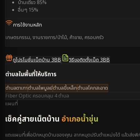
บ้านเดี่ยว 85%
อื่นๆ 15%
การใช้งานหลัก
เกษตรกรรม, งานราชการ/ป่าไม้, ค้าขาย, ครอบครัว
ดูโปรโมชั่นเน็ตบ้าน 3BB
วิธีขอติดตั้งเน็ต 3BB
ตำบลในพื้นที่ให้บริการ
ตำบลตาเกา
ตำบลไพบูลย์
ตำบลขี้เหล็ก
ตำบลโคกสะอาด
Fiber Optic ครอบคลุม
4 ตำบล
แผนที่
เช็คคู่สายเน็ตบ้าน
อำเภอน้ำขุ่น
แตะแผนที่เพื่อปักหมุดบ้านของคุณ ลากหมุดปรับตำแหน่งได้ แล้วส่งพิก