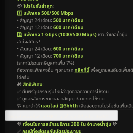
💳
โปรโมชั่นล่าสุด
:
1️⃣ แพ็กเกจ 500/500 Mbps
• สัญญา 24 เดือน:
500 บาท/เดือน
• สัญญา 12 เดือน:
600 บาท/เดือน
2️⃣ แพ็กเกจ 1 Gbps (1000/500 Mbps)
ชาว อำเภอน้ำขุ่น
สนใจสมัคร !
• สัญญา 24 เดือน:
600 บาท/เดือน
• สัญญา 12 เดือน:
700 บาท/เดือน
(ราคาไม่รวมภาษีมูลค่าเพิ่ม 7%)
ต้องการแพ็กเกจอื่น ๆ สามารถ
คลิกที่นี้
เพื่อดูรายละเอียดเพิ่มเต
ได้ครับ
🎁
สิทธิพิเศษ
:
✅ ยืมฟรีอุปกรณ์รุ่นใหม่ล่าสุดตลอดอายุการใช้งาน
✅ ดูแลหลังการขายตลอดสัญญา/อายุการใช้งาน
💬 แนะนำให้
แอดไลน์ @3bbth
เพื่อสอบถามโปรโมชั่นเพิ่มเติ
โปรโมชั่นของเน็ตบ้าน 3BB อำเภอน้ำขุ่น มีเงื่อนไขอย่างไร?
🧡
เงื่อนไขการสมัครบริการ 3BB ใน อำเภอน้ำขุ่น
🧡
✅
กรณีที่อยู่ตรงกับบัตรประชาชน
: